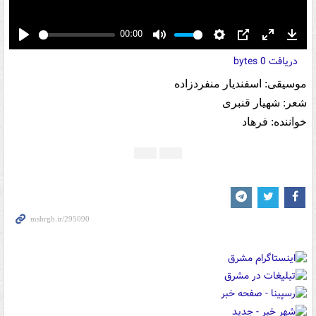
00:00
Play
Mute
Settings
PIP
Enter
Down
دریافت
0 bytes
fullscreen
موسیقی: اسفندیار منفردزاده
شعر: شهیار قنبری
خواننده: فرهاد