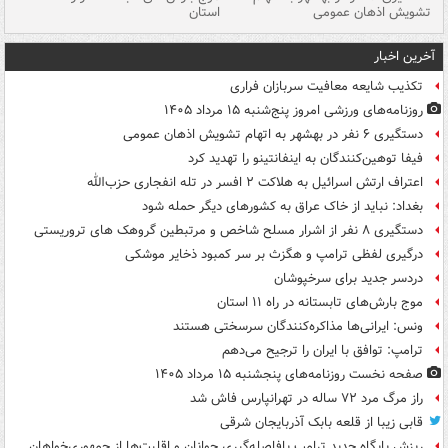
تشویش اذهان عمومی
استان
فا
آخرین اخبار
تکذیب شایعه معافیت سربازان فراری
روزنامه‌های ورزشی امروز پنج‌شنبه ۱۵ مرداد ۱۴۰۵
دستگیری ۶ نفر در بهشهر به اتهام تشویش اذهان عمومی
فیفا توهین‌کنندگان به اینفانتینو را تهدید کرد
اعتراف ارتش اسرائیل به هلاکت ۲ افسر در تله انفجاری حزب‌الله
بغداد: نباید از خاک عراق به کشورهای دیگر حمله شود
دستگیری ۸ نفر از اشرار مسلح شاخص و مرتبطین گروهک های تروریستی
درگیری لفظی ترامپ و هگزث بر سر کمبود ذخایر موشکی
دردسر جدید برای سرخپوشان
موج بارش‌های تابستانه در راه ۱۱ استان
ونس: ایرانی‌ها مذاکره‌کنندگان سرسختی هستند
ترامپ: توافق با ایران را ترجیح می‌دهم
صفحه نخست روزنامه‌های پنجشنبه ۱۵ مرداد ۱۴۰۵
راز مرگ مرد ۷۲ ساله در تهرانپارس فاش شد
قابی زیبا از قلعه بابک آذربایجان شرقی
ریزش پایگاه جدید ترامپ بافاصله‌گیری جوانان و اقلیت‌ها از جمهوری‌خواهان