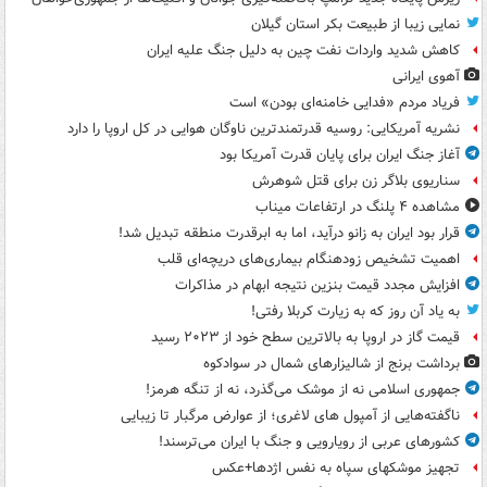
نمایی زیبا از طبیعت بکر استان گیلان
کاهش شدید واردات نفت چین به دلیل جنگ علیه ایران
آهوی ایرانی
فریاد مردم «فدایی خامنه‌ای بودن» است
نشریه آمریکایی: روسیه قدرتمندترین ناوگان هوایی در کل اروپا را دارد
آغاز جنگ ایران برای پایان قدرت آمریکا بود
سناریوی بلاگر زن برای قتل شوهرش
مشاهده ۴ پلنگ در ارتفاعات میناب
قرار بود ایران به زانو درآید، اما به ابرقدرت منطقه تبدیل شد!
اهمیت تشخیص زودهنگام بیماری‌های دریچه‌ای قلب
افزایش مجدد قیمت بنزین نتیجه ابهام در مذاکرات
به یاد آن روز که به زیارت کربلا رفتی!
قیمت گاز در اروپا به بالاترین سطح خود از ۲۰۲۳ رسید
برداشت برنج از شالیزارهای شمال در سوادکوه
جمهوری اسلامی نه از موشک می‌گذرد، نه از تنگه هرمز!
ناگفته‌هایی از آمپول های لاغری؛ از عوارض مرگبار تا زیبایی
کشورهای عربی از رویارویی و جنگ با ایران می‌ترسند!
تجهیز موشکهای سپاه به نفس اژدها+عکس