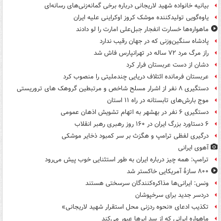
بیانیه خانواده شهید لاریجانی درباره برخی گمانه‌زنی‌های رسانه‌ای
یاوه‌گویی تولیدکننده موشک کروز اوکراینی علیه ایران
ماهواره‌ها خسارت انفجار جبل‌علی امارت را لو دادند
پادشاه سنگین‌وزنی که در جهان رقیب ندارد
راز مرگ مرد ۷۲ ساله در تهرانپارس فاش شد
دشان از دست عربستان فرار کرد
عربستان فرمانده ائتلاف دریایی چندملیتی را منصوب کرد
دستگیری ۸ نفر از اشرار مسلح شاخص و مرتبطین گروهک های تروریستی
موج بارش‌های تابستانه در راه ۱۱ استان
دستگیری ۶ نفر در بهشهر به اتهام تشویش اذهان عمومی
۶ دستاورد بزرگ ایران در ۱۶۰ روز رهبری رهبر انقلاب
درگیری لفظی ترامپ و هگزث بر سر کمبود ذخایر موشکی
آهوی ایرانی
ترامپ: همه چیز درباره ایران به طور استثنایی خوب پیش می‌رود
۸۰۰ سازۀ آمریکایی خاکستر شد
ونس: ایرانی‌ها مذاکره‌کنندگان سرسختی هستند
دردسر جدید برای سرخپوشان
تکذیب ادعای «نحوه ردزنی محل استقرار شهید لاریجانی»
ماهواره ایرانی که از سد ابرها عبور می‌کند