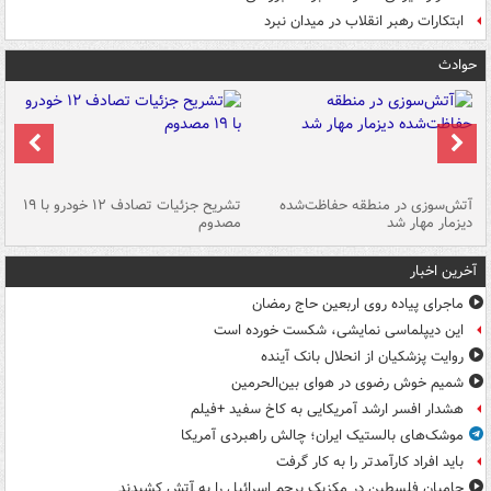
ابتکارات رهبر انقلاب در میدان نبرد
حوادث
تصادف مرگبار در محور اهواز–شوش ۲
آتش‌سوزی در منطقه حفاظت‌شده
تشریح جزئیات تصادف ۱۲ خودرو با ۱۹
پا
دیزمار مهار شد
مصدوم
آخرین اخبار
ماجرای پیاده روی اربعین حاج رمضان
این دیپلماسی نمایشی، شکست خورده است
روایت پزشکیان از انحلال بانک آینده
شمیم خوش رضوی در هوای بین‌الحرمین
هشدار افسر ارشد آمریکایی به کاخ سفید +فیلم
موشک‌های بالستیک ایران؛ چالش راهبردی آمریکا
باید افراد کارآمدتر را به کار گرفت
حامیان فلسطین در مکزیک پرچم اسرائیل را به آتش کشیدند