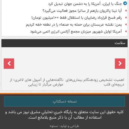
جنگ با ایران، آمریکا را به دشمن جهان تبدیل کرد
آیا تینا پاکروان بازهم از ساترا مجوز فعالیت می‌گیرد؟
رقم فسخ قرارداد رضاییان با استقلال فقط ۱۰۰میلیون تومان!
یمن: نقشه عربستان برای حمله به صنعاء را در نطفه خفه کردیم
آمریکا اوایل شهریور میزبان مجمع آژانس انرژی اتمی می‌شود
سلامت
اهمیت تشخیص زودهنگام بیماری‌های
ناگفته‌هایی از آمپول های لاغری؛ از
دریچه‌ای قلب
عوارض مرگبار تا زیبایی
تا
نسخه دسکتاپ
کليه حقوق اين سايت متعلق به پایگاه خبري-تحليلي مشرق نيوز می باشد و
استفاده از مطالب آن با ذکر منبع بلامانع است.
طراحی و تولید: نستوه