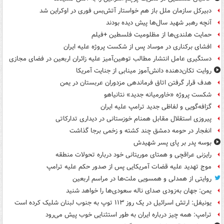
دبیرکل سازمان ملل باز هم خواستار آتش‌بس فوری در اوکراین شد
آنچه رهبر شهید سال‌ها پیش دیده بودند
حمایت هلندی‌ها از مظلومیت فلسطین +فیلم
افشای برکناری در موساد پس از شکست پروژه علیه ایران
دستگیری عامل انتشار مطالب توهین‌آمیز علیه زائران اربعین در فضای مجازی
روایت تکان‌دهنده دانش‌آموز مینابی از جنایت آمریکا
هدف قرار گرفتن اتاق‌ فرماندهی مزدوران عربستان در یمن
شکست پروژه «خاورمیانه جدید» نتانیاهو
گزافه‌گویی و لفاظی جدید ترامپ علیه ایران
پیروزی استقلال مقابل همنام خوزستانی در دیداری تدارکاتی
انفجار در حومه دمشق چند کشته و زخمی برجا گذاشت
بوسه‌ پدر بر پای پسر شهیدش
رایزنی عراقچی و همتای موریتانی خود درباره تحولات منطقه
موج تهدید علیه قضات آمریکایی پس از صدور حکم علیه ترامپ
روایتی از همدلی و همسویی ملت‌ها در مراسم اربعین
یمن: جهان به‌زودی صدای ناله سعودی‌ها را خواهد شنید
یونیفل: ارتش اسرائیل در یک روز ۱۱۳ توپ به جنوب لبنان شلیک کرده است
ترامپ: همه چیز درباره ایران به طور استثنایی خوب پیش می‌رود