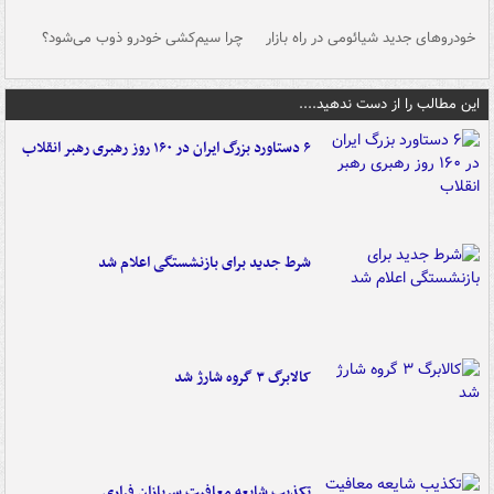
خودروهای جدید شیائومی در راه بازار
چرا سیم‌کشی خودرو ذوب می‌شود؟
شو
این مطالب را از دست ندهید....
۶ دستاورد بزرگ ایران در ۱۶۰ روز رهبری رهبر انقلاب
شرط جدید برای بازنشستگی اعلام شد
کالابرگ ۳ گروه شارژ شد
تکذیب شایعه معافیت سربازان فراری