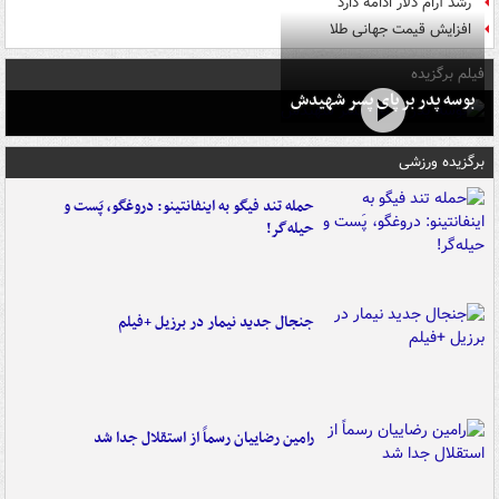
رشد آرام دلار ادامه دارد
افزایش قیمت جهانی طلا
فیلم برگزیده
بوسه‌ پدر بر پای پسر شهیدش
برگزیده ورزشی
حمله تند فیگو به اینفانتینو: دروغگو، پَست‌ و
حیله‌گر!
جنجال جدید نیمار در برزیل +فیلم
رامین رضاییان رسماً از استقلال جدا شد