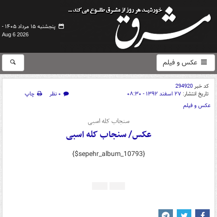
پنجشنبه ۱۵ مرداد ۱۴۰۵ -
Aug 6 2026
عکس و فیلم
کد خبر
294920
تاریخ انتشار:
۲۷ اسفند ۱۳۹۲ - ۰۸:۳۰
۰ نظر
چاپ
عکس و فیلم
سنجاب کله اسبی
عکس/ سنجاب کله اسبی
{$sepehr_album_10793}