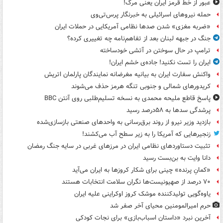
عبور از خط قرمز ایران یعنی مرگ!
حمله نیروهای اسرائیلی به خبرنگار پرس‌تی‌وی
«ضربه مغزی» شدن صدها نظامی آمریکایی در حملات ایران
جنگ در جبهه لبنان بعد از تفاهم‌نامه چه تغییری کرده؟
ترامپ در حال سوختن در آتشی خودساخته
ایران را تست نکنید! جاده‌ی خشم ایران!
واکنش سفارت ایران به بیانیه مغرضانه نمایندگان پارلمان اتریش
کریدورهای شمالی و جنوبی تنگه هرمز حذف می‌شوند
پاسخ قاطع ملیحه محمدی به نسخه تسلیم‌طلبی روی آنتن BBC
پرشدگی سدها به ۵۸درصد رسید
بازدید وزیر نیرو از روند برق‌رسانی به واحدهای صنعتی بازسازی‌شده
زنجیرهایی که آمریکا را به زیر سطح آب می‌کشند!
تثبیت دستاوردهای نظامی ایران در مرزهای غربی در سایه جنگ رمضان
دانا وایت به بن‌بست رسید
«کمانِ پرنده» چینی برای شکار کروزها به ایران می‌آید
۷۰ درصد از صهیونیست‌ها نگران سلامت انتخابات هستند
یاوه‌گویی تولیدکننده موشک کروز اوکراینی علیه ایران
حرم امیرالمومنین محیای آخر صفر شد
آخرین نبرد «داستان اسباب‌بازی» برای نجات کودکی