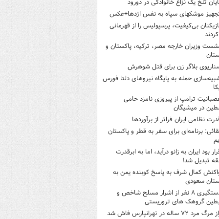
ایان تلخ یک نزاع خانوادگی در دورود
جهیز موشکهای سپاه به نفس اژدها+عکس
ازیکنان بی‌کیفیت، پرسپولیس را از قهرمانی
کردند
شست وزیران خارجه مصر، ترکیه، پاکستان و
ستان
ناریوی بلاگر زن برای قتل شوهرش
بیه‌سازی حمله به پایگاه نیروهای دلتا فورس
کا
صبانیت ترامپ از پیروزی نامزد حامی
طین در میشیگان
درت نظامی ایران فراتر از برآوردها
قائی: برنامه‌ای برای سفر به قطر و پاکستان
یم
رار بود ایران به زانو درآید، اما به ابرقدرت
ه تبدیل شد!
اکنش کمال شرف به پاسخ کوبنده یمن به
ستان سعودی
دستگیری ۸ نفر از اشرار مسلح شاخص و
بطین گروهک های تروریستی
 مرگ مرد ۷۲ ساله در تهرانپارس فاش شد