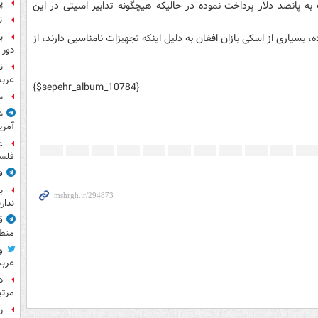
پ
 به پانصد دلار پرداخت نموده در حالیکه هیچگونه تدابیر امنیتی در این
ت
سیاری از اسکی بازان افغان به دلیل اینکه تجهیزات نامناسبی دارند، از
ب
دور 
ن
عرب
{$sepehr_album_10784}
س
ش
آمری
ع
فلس
ق
ب
ندار
ق
منطق
و
عرب
مرت
راز