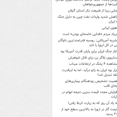
لیت‌ها از جمهوری‌خواهان
مایی زیبا از طبیعت بکر استان گیلان
اهش شدید واردات نفت چین به دلیل جنگ
 ایران
هوی ایرانی
ریاد مردم «فدایی خامنه‌ای بودن» است
شریه آمریکایی: روسیه قدرتمندترین ناوگان
ی در کل اروپا را دارد
غاز جنگ ایران برای پایان قدرت آمریکا بود
ناریوی بلاگر زن برای قتل شوهرش
هده ۴ پلنگ در ارتفاعات میناب
رار بود ایران به زانو درآید، اما به ابرقدرت
ه تبدیل شد!
همیت تشخیص زودهنگام بیماری‌های
ه‌ای قلب
فزایش مجدد قیمت بنزین نتیجه ابهام در
رات
ه یاد آن روز که به زیارت کربلا رفتی!
یمت گاز در اروپا به بالاترین سطح خود از
سید