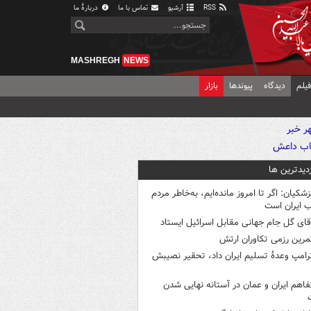
RSS
آرشیو
تماس با ما
دربارهٔ ما
MASHREGH
NEWS
یلم
دیدگاه
پیوندها
بازار
زدیدترین ها
زشکیان: اگر تا امروز مانده‌ایم، به‌خاطر مردم
 ایران است
قای گل جام جهانی مقابل اسرائیل ایستاد
مرین رزمی تکاوران ارتش
رامپ وعدۀ تسلیم ایران داد، تحقیر نصیبش
فاهم ایران و عمان در آستانه نهایی شدن