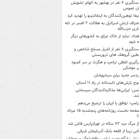
دستگیری ۶ نفر در بهشهر به اتهام تشویش
ن عمومی
یفا توهین‌کنندگان به اینفانتینو را تهدید کرد
اعتراف ارتش اسرائیل به هلاکت ۲ افسر در تله
اری حزب‌الله
غداد: نباید از خاک عراق به کشورهای دیگر
ه شود
دستگیری ۸ نفر از اشرار مسلح شاخص و
بطین گروهک های تروریستی
رگیری لفظی ترامپ و هگزث بر سر کمبود
ر موشکی
ردسر جدید برای سرخپوشان
وج بارش‌های تابستانه در راه ۱۱ استان
نس: ایرانی‌ها مذاکره‌کنندگان سرسختی
ند
رامپ: توافق با ایران را ترجیح می‌دهم
صفحه نخست روزنامه‌های پنجشنبه ۱۵ مرداد
۱
 مرگ مرد ۷۲ ساله در تهرانپارس فاش شد
ابی زیبا از قلعه بابک آذربایجان شرقی
یزش پایگاه جدید ترامپ بافاصله‌گیری جوانان