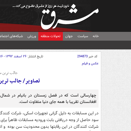
خانه
سیاست
جهان
تحولات منطقه
ورزش
شبکه‌های اجتماع
کد خبر
294873
تاریخ انتشار:
۲۶ اسفند ۱۳۹۲ - ۱۹:۱۶
عکس و فیلم
جالب ترین م
تصاویر/ جالب ترین
چهارسالی است که در فصل زمستان در بانیام در شمال
افغانستان تقریبا با همه جای دنیا متفاوت است.
در این مسابقات به دلیل گرانی تجهیزات اسکی، شرکت کنندگان ب
سود حاصل از وجه دریافتی بابت ورودیه مسابقات ظاهراً برای
شرکت کنندگان در این رقابتها بدون محدودیت سن بوده و اتبا