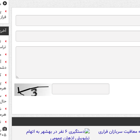
مشا
پ
فراز
آخری
تراس
م
آ
دشم
کا
پ
هرمز
س
حال 
ش
هرم
ت
۴۰۵