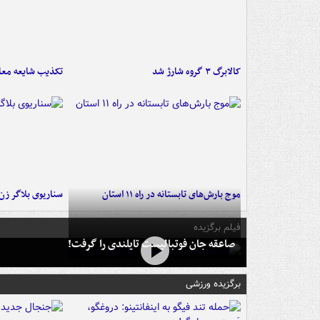
کالابرگ ۳ گروه شارژ شد
تکذیب شایعه معا
موج بارش‌های تابستانه در راه ۱۱ استان
سناریوی بلاگر ز
فیلم برگزیده
صاعقه جان فوتبالیست تایلندی را گرفت!
برگزیده ورزشی