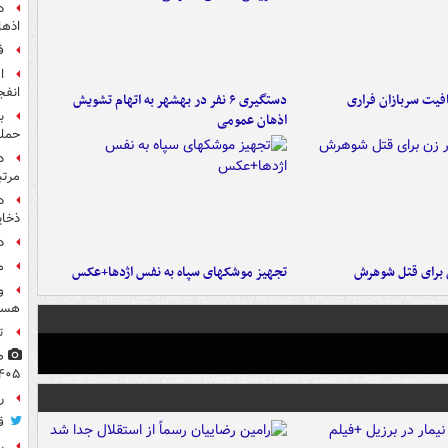
اذها
ف
انفج
فیت سربازان فراری
دستگیری ۶ نفر در بهشهر به اتهام تشویش
ب
اذهان عمومی
حمل
مرت
د
ذخای
د
م
ن برای قتل شوهرش
تجهیز موشکهای سپاه به نفس اژدها+عکس
و
هست
ت
۴۰۵
راز
ق
ر