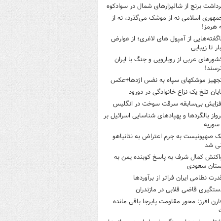
رداشت برنج از شالیزارهای شمال در سوادکوه
مهوری اسلامی نه از موشک می‌گذرد، نه از
 هرمز!
اگفته‌هایی از آمپول های لاغری؛ از عوارض
ار تا زیبایی
شورهای عربی از رویارویی و جنگ با ایران
رسند!
جهیز موشکهای سپاه به نفس اژدها+عکس
ایان تلخ یک نزاع خانوادگی در دورود
فزایش بی‌سابقه سرقت سوخت در انگلیس
رواز بالگردها و پهپادهای شناسایی اسرائیل بر
 سوریه
ک صهیونیست به جرم اعتراض به نتانیاهو
نی شد
اکنش کمال شرف به پاسخ کوبنده یمن به
ستان سعودی
درت نظامی ایران فراتر از برآوردها
ستگیری قاضی قلابی در مازندران
ارن افرز: محور مقاومت پابرجا باقی مانده