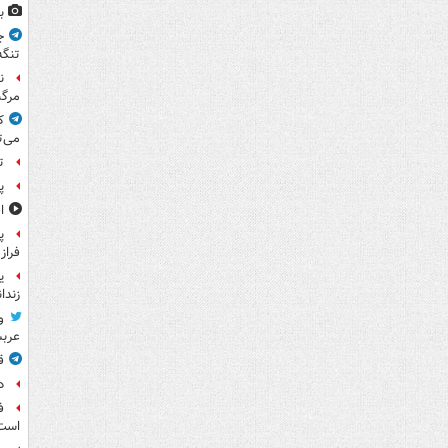
ب
ج
تنگه
ن
مرگب
ک
می‌ت
ت
پ
ا
پ
فراز
ی
زندا
و
عرب
ق
د
ف
است