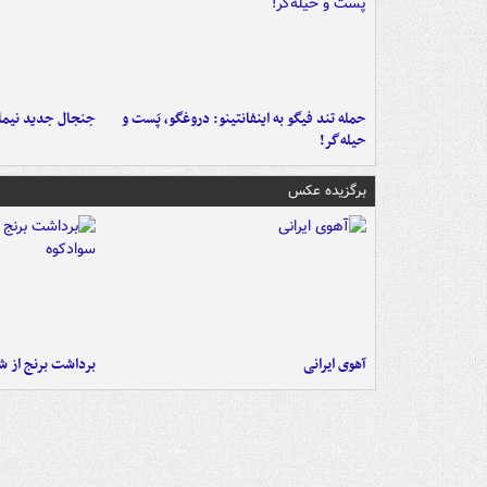
حمله تند فیگو به اینفانتینو: دروغگو، پَست‌ و
جنجال جدید نیمار
حیله‌گر!
برگزیده عکس
آهوی ایرانی
برداشت برنج از ش