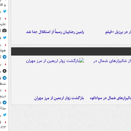
و اق
ن
ک
علیه
آ
 در برزیل +فیلم
رامین رضاییان رسماً از استقلال جدا شد
ف
ن
هوای
آ
س
مشا
ق
منطق
ا
دریچ
الیزارهای شمال در سوادکوه
بازگشت زوار اربعین از مرز مهران
ا
مذاک
ب
ق
۲۰۲۳ ر