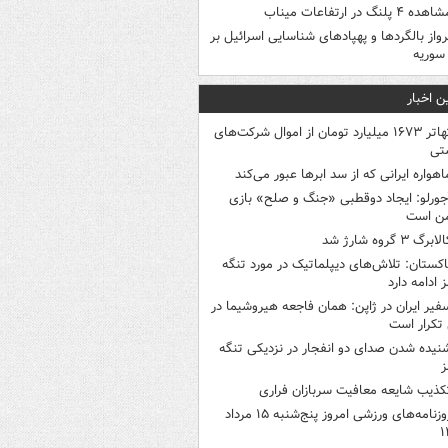
هده ۴ پلنگ در ارتفاعات میناب
رواز بالگردها و پهپادهای شناسایی اسرائیل بر
 سوریه
ن اخبار
تهاتر ۱۶۷۳ میلیارد تومان از اموال شرکت‌های
تی
اهواره ایرانی که از سد ابرها عبور می‌کند
جورلو: ایجاد دوقطبی «جنگ و صلح‌» بازی
ن است
لابرگ ۳ گروه شارژ شد
اکستان: تلاش‌های دیپلماتیک در مورد تنگه
 ادامه دارد
فیر ایران در ژاپن: همان فاجعه هیروشیما در
تکرار است
نیده شدن صدای دو انفجار در نزدیکی تنگه
ز
کذیب شایعه معافیت سربازان فراری
روزنامه‌های ورزشی امروز پنج‌شنبه ۱۵ مرداد
۱