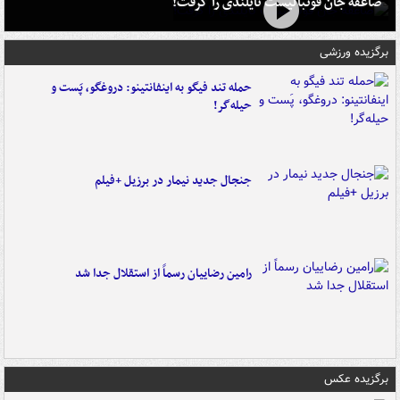
صاعقه جان فوتبالیست تایلندی را گرفت!
برگزیده ورزشی
حمله تند فیگو به اینفانتینو: دروغگو، پَست‌ و
حیله‌گر!
جنجال جدید نیمار در برزیل +فیلم
رامین رضاییان رسماً از استقلال جدا شد
برگزیده عکس