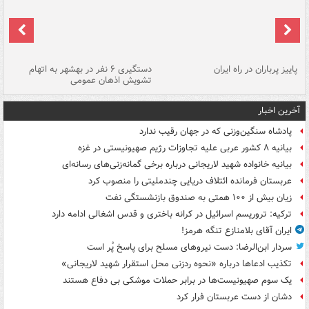
ن
پاییز پرباران در راه ایران
دستگیری ۶ نفر در بهشهر به اتهام
تشویش اذهان عمومی
اس
آخرین اخبار
پادشاه سنگین‌وزنی که در جهان رقیب ندارد
بیانیه ۸ کشور عربی علیه تجاوزات رژیم صهیونیستی در غزه
بیانیه خانواده شهید لاریجانی درباره برخی گمانه‌زنی‌های رسانه‌ای
عربستان فرمانده ائتلاف دریایی چندملیتی را منصوب کرد
زیان بیش از ۱۰۰ همتی به صندوق‌ بازنشستگی نفت
ترکیه: تروریسم اسرائیل در کرانه باختری و قدس اشغالی ادامه دارد
ایران آقای بلامنازع تنگه هرمز!
سردار ابن‌الرضا: دست نیروهای مسلح برای پاسخ پُر است
تکذیب ادعاها درباره «نحوه ردزنی محل استقرار شهید لاریجانی»
یک‌ سوم صهیونیست‌ها در برابر حملات موشکی بی دفاع هستند
دشان از دست عربستان فرار کرد