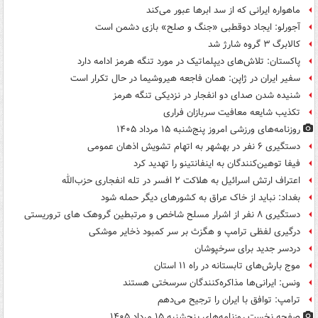
ماهواره ایرانی که از سد ابرها عبور می‌کند
آجورلو: ایجاد دوقطبی «جنگ و صلح‌» بازی دشمن است
کالابرگ ۳ گروه شارژ شد
پاکستان: تلاش‌های دیپلماتیک در مورد تنگه هرمز ادامه دارد
سفیر ایران در ژاپن: همان فاجعه هیروشیما در حال تکرار است
شنیده شدن صدای دو انفجار در نزدیکی تنگه هرمز
تکذیب شایعه معافیت سربازان فراری
روزنامه‌های ورزشی امروز پنج‌شنبه ۱۵ مرداد ۱۴۰۵
دستگیری ۶ نفر در بهشهر به اتهام تشویش اذهان عمومی
فیفا توهین‌کنندگان به اینفانتینو را تهدید کرد
اعتراف ارتش اسرائیل به هلاکت ۲ افسر در تله انفجاری حزب‌الله
بغداد: نباید از خاک عراق به کشورهای دیگر حمله شود
دستگیری ۸ نفر از اشرار مسلح شاخص و مرتبطین گروهک های تروریستی
درگیری لفظی ترامپ و هگزث بر سر کمبود ذخایر موشکی
دردسر جدید برای سرخپوشان
موج بارش‌های تابستانه در راه ۱۱ استان
ونس: ایرانی‌ها مذاکره‌کنندگان سرسختی هستند
ترامپ: توافق با ایران را ترجیح می‌دهم
صفحه نخست روزنامه‌های پنجشنبه ۱۵ مرداد ۱۴۰۵