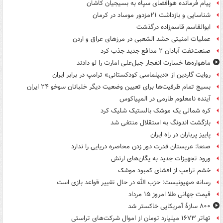
پیام فرمانده هوافضای سپاه به بسیجیان کاشان
شناسایی و بازداشت ۲۱مزدور موساد در کرمان
ابوالقاسم قاسم‌زاده درگذشت
عملیات امنیتی حشد الشعبی در مرزهای عراق و اردن
صنعت‌نفت آبادان ۲ مدافع جدید جذب کرد
ماهواره‌ها خسارت انفجار جبل‌علی امارت را لو دادند
روایت گاردین از «دیپلماسی کودکستانی» ترامپ در برابر ایران
بسیج تمام ظرفیت‌ها برای تعیین وضعیت دیگر خلبانان سوخو ۲۴ ایران
آینده نامعلوم طارمی در المپیاکوس
کره شمالی یک موشک بالستیک شلیک کرد
بازگشت اندونگ به استقلال منتفی شد
پاییز پرباران در راه ایران
صنعا: عربستان قدرت دور زدن محاصره دریایی را ندارد
ورود تجهیزات جدید به یگان‌های ارتش
خشم ترامپ از افشای کمبود موشک
رسانه صهیونیست: حزب الله در حال تغییر قواعد بازی است
قیمت جهانی طلا امروز ۱۵ مرداد
۸۰۰ سازۀ آمریکایی خاکستر شد
تهاتر ۱۶۷۳ میلیارد تومان از اموال شرکت‌های تراستی