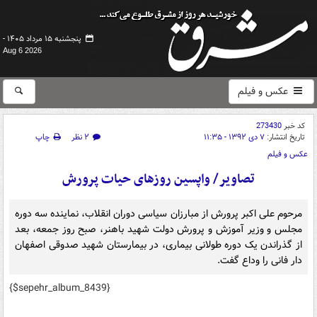
پنجشنبه ۱۵ مرداد ۱۴۰۵ -
Aug 6 2026
عکس و فیلم
کد خبر
273430
تاریخ انتشار:
۷ دی ۱۳۹۲ - ۱۱:۳۵
۲ نظر
چاپ
عکس و فیلم
تصاویر/ واپسین روزهای حیات پرورش
مرحوم علی اکبر پرورش از مبارزان سیاسی دوران انقلاب، نماینده سه دوره
مجلس و وزیر آموزش و پرورش دولت شهید باهنر، صبح روز جمعه، بعد
از گذراندن یک دوره طولانی بیماری، در بیمارستان شهید صدوقی اصفهان
دار فانی را وداع گفت.
{$sepehr_album_8439}