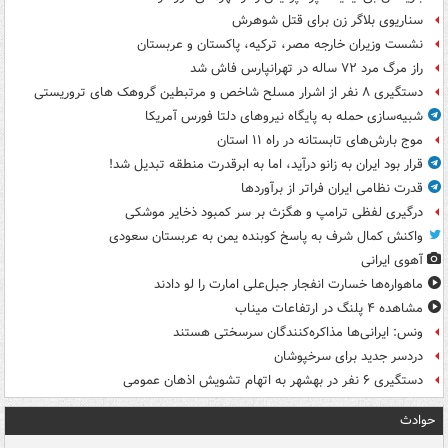
سناریوی بلاگر زن برای قتل شوهرش
نشست وزیران خارجه مصر، ترکیه، پاکستان و عربستان
راز مرگ مرد ۷۲ ساله در تهرانپارس فاش شد
دستگیری ۸ نفر از اشرار مسلح شاخص و مرتبطین گروهک های تروریستی
شبیه‌سازی حمله به پایگاه نیروهای دلتا فورس آمریکا
موج بارش‌های تابستانه در راه ۱۱ استان
قرار بود ایران به زانو درآید، اما به ابرقدرت منطقه تبدیل شد!
قدرت نظامی ایران فراتر از برآوردها
درگیری لفظی ترامپ و هگزث بر سر کمبود ذخایر موشکی
واکنش کمال شرف به پاسخ کوبنده یمن به عربستان سعودی
آهوی ایرانی
ماهواره‌ها خسارت انفجار جبل‌علی امارت را لو دادند
مشاهده ۴ پلنگ در ارتفاعات میناب
ونس: ایرانی‌ها مذاکره‌کنندگان سرسختی هستند
دردسر جدید برای سرخپوشان
دستگیری ۶ نفر در بهشهر به اتهام تشویش اذهان عمومی
حوادث