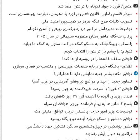
عکس/ قرارداد جواد نکونام با تراکتور امضا شد
سردار قاسم رضایی: قانون فعلی برخورد با مجرمان، نیازمند بهینه‌سازی است
تصویب کلیات طرح تنگه هرمز در کمیسیون امنیت ملی
توضیحات مدیرعامل تراکتور درباره برکناری ربیعی و آمدن نکونام
پرتاب سه‌گانه ماهواره‌های منظومه سلیمانی در سال ۱۴۰۵
زلنسکی: پیونگ‌یانگ به مسکو کمک می‌کند، سئول به کمک ما بیاید
نکونام: با چشم باز تراکتور را انتخاب کردم
طوفان سقف خانه‌ها را در روسیه از جا ‌کند!
اطلاعیه باشگاه خیبر درباره صفحات غیررسمی و منتسب در فضای مجازی
توافق مکه بیشتر جنبه نمایشی دارد تا عملیاتی!
تصاویر جدید از انهدام مواضع نیروهای آمریکایی در غرب آسیا
طوفان "دلفین" با سرعت خیره‌کننده به چین رسید!
تعداد روزهای آلوده با آلاینده اُزن ۲۷ روز کاهش یافت
پاسخ کاشانی‌ها به پیام فرمانده نیروی هوافضای سپاه
توضیحات وزیر امور خارجه پاکستان درباره توافق امنیتی مکه
توافق دمشق و مسکو درباره آینده دو پایگاه روسیه
حضور پزشکیان در چهل‌وششمین سالگرد تشکیل جهاد دانشگاهی
تراکتور به دنبال آرش رضاوند