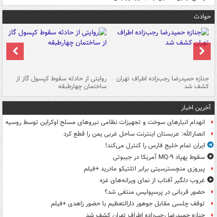
حوادث
جنازه حمیدرضا رجب‌زاده اطراف تهران
روایتی از حادثه سقوط کپسول گاز از
حم
کشف شد
ساختمان چهارطبقه
زاهدا
آخرین اخبار
انهدام انبارهای سوخت و تجهیزات نظامی نیروهای مسلح اوکراین توسط روسیه
انصارالله: عربستان اینترنت ساحل غربی یمن را قطع کرد
ایران تمام خلیج فارس را کنترل می‌کند!
سقوط پهپاد MQ-۹ آمریکا در جیبوتی
پیروزی منچسترسیتی برابر اتلتیکو مادرید +فیلم
غروب دلگیر آفتاب از نمای ویرانه‌های غزه
حضور قربانی در پرسپولیس منتفی شد؟
توقف چلسی مقابل جوهور دارالتعظیم با حضور زاهدی +فیلم
جنازه حمیدرضا رجب‌زاده اطراف تهران کشف شد