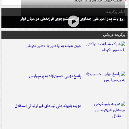
قیمت جهانی طلا امروز ۱۵ مرداد
فیلم برگزیده
روایت پدر امیرعلی جداوی از جست‌وجوی فرزندش در میان آوار
برگزیده ورزشی
شوک شبانه به تراکتور با حضور نکونام
پاسخ نهایی حسین‌نژاد به پرسپولیس
هزینه باورنکردنی تیم‌های غیرفوتبالی استقلال