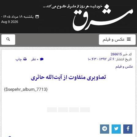
یکشنبه ۱۸ مرداد ۱۴۰۵ -
Aug 9 2026
عکس و فیلم
کد خبر
266615
تاریخ انتشار:
۶ آذر ۱۳۹۲ - ۱۰:۴۳
۰ نظر
چاپ
عکس و فیلم
تصاویری متفاوت از آیت‌الله حائری
{$sepehr_album_7713}