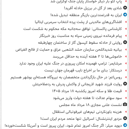
پاپ لئو بار دیگر خواستار پایان جنگ اوکراین شد
شادی بعد از گل در برزیل حادثه آفرید!
ایران به قدرتمندترین بازیگرِ منطقه تبدیل شده!
افشاگری‌های مالدینی از پشت پرده انتخاب سرمربی ایتالیا
کارشناس پاکستانی: توافق سه‌جانبه مکه محکوم به شکست است
پیام فرمانده نیروی زمینی سپاه به مناسبت روز خبرنگار
روایتی از حادثه سقوط کپسول گاز از ساختمان چهارطبقه
بیانیه شدیداللحن سازمان حشد الشعبی عراق و حمایت از فالح الفیاض
خاموشی‌ها تا ۲ هفته آینده به حداقل می‌رسد
مرشایمر: ترامپ فهمیده امکان پیروزی در جنگ علیه ایران وجود ندارد
درستکار: بنای ما بر اخراج نایب قهرمان جهان نیست
روس‌اتم: در حال بازگرداندن متخصصان به نیروگاه هسته‌ای بوشهر هستیم
روایت فرزند شهید لاریجانی از واکنش پدرش به ردصلاحیتش
قیمت طلا و سکه امروز یکشنبه ۱۸ مرداد ۱۴۰۵
سود سهام عدالت تا هفته دولت واریز می‌شود
نشست علنی مجازی ۱۸ مرداد ماه مجلس
هزینه باورنکردنی تیم‌های غیرفوتبالی استقلال
مزدور اینترنشنال: اسرائیل تنها متحد مردم ایران است!
دیوید میلر: اگر جنگ امروز تمام شود، ایران پیروز است و آمریکا شکست‌خورده!