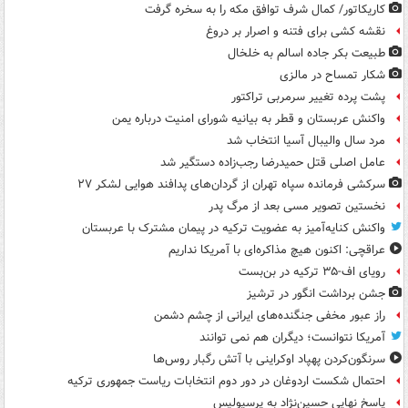
کاریکاتور/ کمال شرف توافق مکه را به سخره گرفت
نقشه کشی برای فتنه و اصرار بر دروغ
طبیعت بکر جاده اسالم به خلخال
شکار تمساح در مالزی
پشت پرده تغییر سرمربی تراکتور
واکنش عربستان و قطر به بیانیه شورای امنیت درباره یمن
مرد سال والیبال آسیا انتخاب شد
عامل اصلی قتل حمیدرضا رجب‌زاده دستگیر شد
سرکشی فرمانده سپاه تهران از گردان‌های پدافند هوایی لشکر ۲۷
نخستین تصویر مسی بعد از مرگ پدر
واکنش کنایه‌آمیز به عضویت ترکیه در پیمان مشترک با عربستان
عراقچی: اکنون هیچ مذاکره‌ای با آمریکا نداریم
رویای اف-۳۵ ترکیه در بن‌بست
جشن برداشت انگور در ترشیز
راز عبور مخفی جنگنده‌های ایرانی از چشم دشمن
آمریکا نتوانست؛ دیگران هم نمی توانند
سرنگون‌کردن پهپاد اوکراینی با آتش رگبار روس‌ها
احتمال شکست اردوغان در دور دوم انتخابات ریاست جمهوری ترکیه
پاسخ نهایی حسین‌نژاد به پرسپولیس