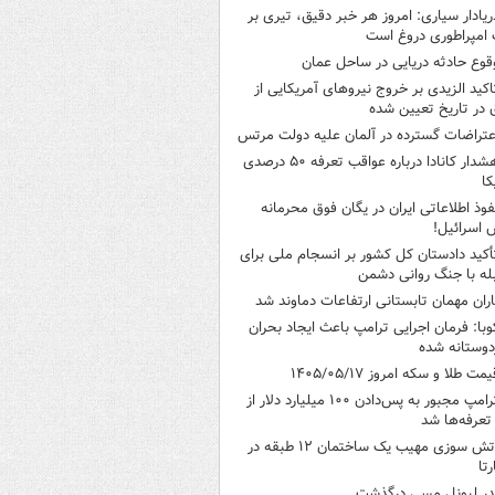
ریادار سیاری: امروز هر خبر دقیق، تیری بر
امپراطوری دروغ است
قوع حادثه دریایی در ساحل عمان
اکید الزیدی بر خروج نیروهای آمریکایی از
 در تاریخ تعیین شده
عتراضات گسترده در آلمان علیه دولت مرتس
هشدار کانادا درباره عواقب تعرفه ۵۰ درصدی
کا
فوذ اطلاعاتی ایران در یگان فوق محرمانه
 اسرائیل!
أکید دادستان کل کشور بر انسجام ملی برای
له با جنگ روانی دشمن
اران مهمان تابستانی ارتفاعات دماوند شد
وبا: فرمان اجرایی ترامپ باعث ایجاد بحران
وستانه شده
یمت طلا و سکه امروز ۱۴۰۵/۰۵/۱۷
ترامپ مجبور به پس‌دادن ۱۰۰ میلیارد دلار از
تعرفه‌ها شد
آتش سوزی مهیب یک ساختمان ۱۲ طبقه در
رتا
در لیونل مسی درگذشت