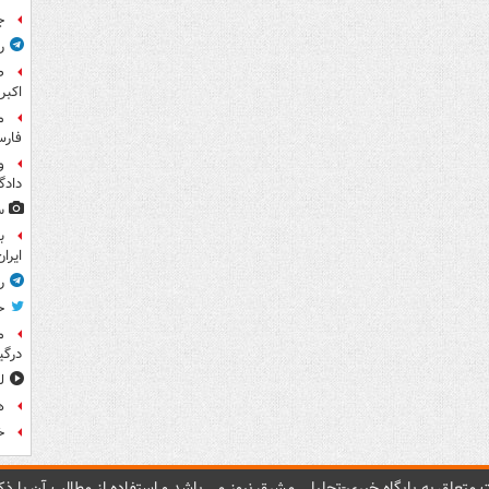
ج
ر
اکبر
فار
و
داد
س
ب
ایرا
ر
ح
م
درگی
ل
ه
خ
متعلق به پایگاه خبري-تحليلي مشرق نيوز می باشد و استفاده از مطالب آن با ذکر