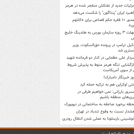
زئیات جدید از نفتکش منفجر شده در هرمز
اهبرد ایران "پنتاگون" را شکست می‌دهد
صدور ۱۰ فقره حکم قصاص برای «کلثوم
ی»
مهلت ۳ روزه سازمان بورس به هلدینگ خلیج
س
کیل ترامپ در پرونده حق‌السکوت، وزیر
گستری شد
ردار علی عظمایی در کنار دو فرمانده شهید
ازگشایی تنگه هرمز منوط به پذیرش شروط
ن از سوی آمریکاست
وز خبرنگار نامبارک!
تی اوکراین هم به ترکیه حمله کرد
سرور بارزانی: نمی خواهیم طرفی در
ری‌های منطقه باشیم
حظه برخورد صاعقه به ساختمانی در نیویورک
شدار نسبت به وفوع تندباد در تهران
وشبینی بارسلونا به عملی شدن انتقال رودری
 منبع بلامانع است.