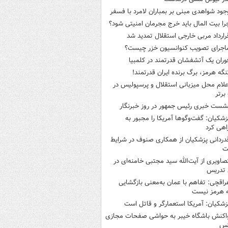
جود شواهدی مبنی بر بمباران لامرد با فسفر
را بیت المال باید خرج مجرمان امنیتی شود؟
رارداد مربی خارجی استقلال تمدید شد
اجرای تصویب کنوانسیون خزر چیست؟
وران یک آتشفشان قدرتمند در کلمبیا
نگه هرمز، برگ برنده ایران قدرتمند!
علام محل میزبانی استقلال و پرسپولیس در
برتر
شست خبری رئیس جمهور در روز خبرنگار
زشکیان: گفت‌وگوها آمریکا را مجبور به
هی کرد
دردانی پزشکیان از همکاری صنوف در شرایط
ت
صاویری از آیت‌الله سید مجتبی خامنه‌ای در
 تدریس
راقچی: تفاهم با عمان به‌معنی بازگشایی
 هرمز نیست
زشکیان: آمریکا استعمارگر و قاتل است
اکنش باشگاه خیبر به حواشی صفحات مجازی
س