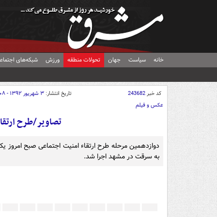
خانه
سیاست
جهان
تحولات منطقه
ورزش
شبکه‌های اجتماع
کد خبر
243682
تاریخ انتشار:
۳ شهریور ۱۳۹۲ - ۱۶:۰۸
عکس و فیلم
تصاویر/طرح ارتقا
به سرقت در مشهد اجرا شد.