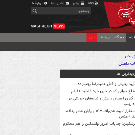
RSS
آرشیو
تماس با ما
دربارهٔ ما
MASHREGH
NEWS
یلم
دیدگاه
پیوندها
بازار
زدیدترین ها
أیید ربایش و قتل حمیدرضا رجب‌زاده
داح جوانی که در خون خود غلطید +فیلم
رگیری اعضای داعش و نیروهای جولانی در
 زینب
استقرار انبوه «دی‌اف‑۱۷» و پایان عصر پدافند
یکا +عکس
زشکیان: جنایات امروز واشنگتن را هم محکوم