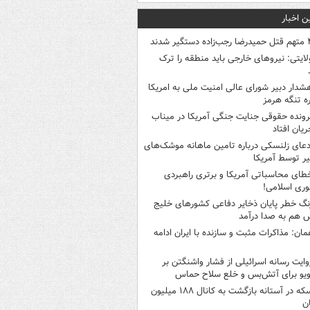
ن اخبار
 رجب‌زاده دستگیر شدند
لایتی: نیروهای خارجی باید منطقه را ترک
شدار دبیر شورای عالی امنیت ملی به امریکا
ره تنگه هرمز
رونده حقوقی جنایت جنگی آمریکا در میناب
ریان افتاد
دعای زلنسکی درباره تامین ماهانه موشک‌های
ر توسط آمریکا
طای محاسباتی آمریکا و برتری راهبردی
ری اسلامی!
نگ خطر پایان ذخایر دفاعی کشورهای خلیج
 هم به صدا درآمد
مان: مذاکرات مثبت و سازنده با ایران ادامه
وایت رسانه اسرائیلی از فشار واشنگتن بر
ویو برای آتش‌بس و خلع سلاح حماس
سکه در آستانه بازگشت به کانال ۱۸۸ میلیون
ن