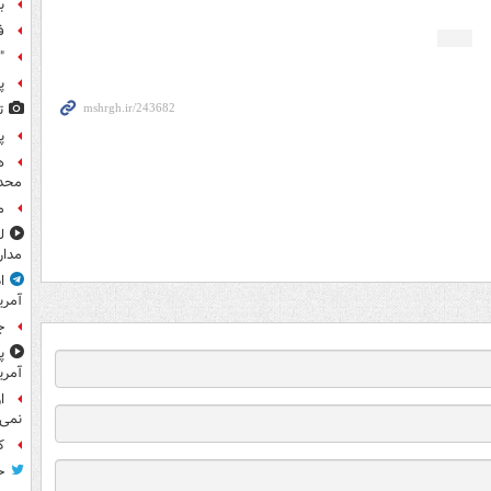
ب
ف
"
پ
ت
پ
ه
محدو
م
مدار
ا
آمری
ج
پ
آمری
ا
نمی‌
کا
ح