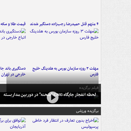
۴ متهم قتل حمیدرضا رجب‌زاده دستگیر شدند
قیمت طلا و سکه امروز ۱۷
مهلت ۳ روزه سازمان بورس به هلدینگ خلیج
دستگیری باند جاع
فارس
خارجی در تهران
فیلم برگزیده
لحظه انفجار جایگاه CNG "صحنه" در دوربین مداربسته
برگزیده ورزشی