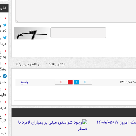
آخری
۴ متهم قتل حمیدرضا
و
کنند
ه
دربا
پ
به ج
ا
انتشار یافته: 1
در انتظار بررسی: 0
رهگی
خ
پاسخ
جمهو
0
0
ز
فارس
ع
دارد
ر
تل‌آ
توما