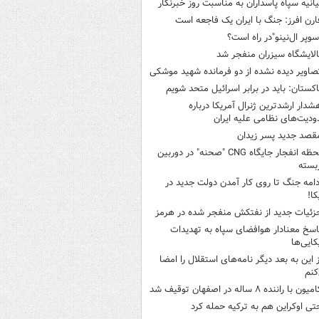
یانیه سپاه پاسداران به مناسبت روز خبرنگار
ارن افرز: جنگ با ایران یک فاجعه است
سوپر ال‌نینو"در راه است؟
الایشگاه سیزران منفجر شد
صاویر دیده‌ نشده از دو فرمانده شهید موشکی
اکستان: باید در برابر اسرائیل متحد شویم
شدار ارشدترین ژنرال آمریکا درباره
دیت‌های نظامی علیه ایران
قصد جدید پسر زیدان
لحظه انفجار جایگاه CNG "صحنه" در دوربین
بسته
دامه جنگ تا روی کار آمدن دولت جدید در
کا!
زئیات جدید از نفتکش منفجر شده در هرمز
اسخ معنادار هوافضای سپاه به تهدیدات
کایی‌ها
ز این به بعد دیگر نامه‌های استقلال را امضا
کنم
میون با راننده ۸ ساله در اصفهان توقیف شد
تی اوکراین هم به ترکیه حمله کرد