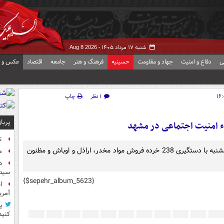
شنبه ۱۷ مرداد ۱۴۰۵ -
Aug 8 2026
ی
دفاع و امنیت
جهاد و مقاومت
حسینیه
فرهنگ و هنر
جامعه
اقتصاد
عکس و ف
۱ نظر
چاپ
پربا
ء امنیت اجتماعی در مشهد
ت
دوازدهمین مرحله طرح ارتقاء امنیت اجتماعی صبح امروز یکشنبه با دستگیری 238 خرده فروش مواد مخدر، اراذل و اوباش و مظنون
م
د
سیده
{$sepehr_album_5623}
آمر
پ
کنید