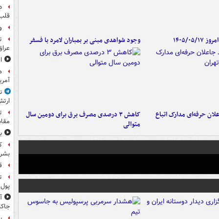
د
قلب 
و
۱۴۰۵/۰۵/
وجود شواهدی مبنی بر بمباران لامرد با فسفر
ت
عراق
ا
آمری
ن
ارتش
ت
لان حرفه‌ای مدارک اتباع
کاهش ۳ درصدی مصرف برق برای دومین سال
مقاب
متوالی
ب
ک
بشرد
ق
پول 
جاکا
پ