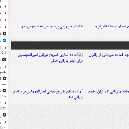
و
چ
ق
 دیدار دوستانه ایران و
هشدار سرمربی پرسپولیس به جاسوس تیم
م
ف
ت
ا
لیگ 
ن
پ
همرا
ق
سخ
اده میزبانی از زائران رضوی
آماده سازی ضریح نورانی امیرالمومنین برای ایام
ت
حال
پایانی صفر
ع
تنگه
پ
و
+عک