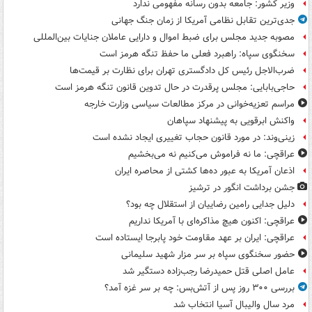
وزیر کشور: جامعه بدون رسانه مفهومی ندارد
جدی‌ترین تقابل نظامی آمریکا از زمان جنگ جهانی
مصوبه جدید مجلس برای ضبط اموال و دارایی عاملان جنایات بین‌المللی
سخنگوی سپاه: راهبرد فعلی ما حفظ تنگه هرمز است
ضرب‌الاجل رئیس کل دادگستری تهران برای نظارت بر قیمت‌ها
حاجی‌بابایی: مجلس پرقدرت در حال تدوین قانون تنگه هرمز است
مراسم تعزیه‌خوانی در مرکز مطالعات سیاسی وزارت خارجه
واکنش ابرقویی به پیشنهاد سپاهان
زینی‌وند: در مورد قانون حجاب تغییری ایجاد نشده است
عراقچی: ما نه فراموش می‌کنیم نه می‌بخشیم
اذعان آمریکا به عبور ده‌ها کشتی از محاصره ایران
جشن برداشت انگور در ترشیز
دلیل جدایی رامین رضاییان از استقلال چه بود؟
عراقچی: اکنون هیچ مذاکره‌ای با آمریکا نداریم
عراقچی: ایران بر عهد مقاومت خود پابرجا ایستاده است
حضور سخنگوی سپاه بر سر مزار شهید سلیمانی
عامل اصلی قتل حمیدرضا رجب‌زاده دستگیر شد
بررسی ۳۰۰ روز پس از آتش‌بس: چه بر سر غزه آمد؟
مرد سال والیبال آسیا انتخاب شد