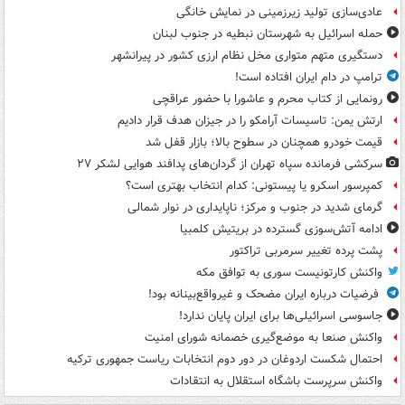
عادی‌سازی تولید زیرزمینی در نمایش خانگی
حمله اسرائیل به شهرستان نبطیه در جنوب لبنان
دستگیری متهم متواری مخل نظام ارزی کشور در پیرانشهر
ترامپ در دام ایران افتاده است!
رونمایی از کتاب محرم و عاشورا با حضور عراقچی
ارتش یمن: تاسیسات آرامکو را در جیزان هدف قرار دادیم
قیمت خودرو همچنان در سطوح بالا؛ بازار قفل شد
سرکشی فرمانده سپاه تهران از گردان‌های پدافند هوایی لشکر ۲۷
کمپرسور اسکرو یا پیستونی: کدام انتخاب بهتری است؟
گرمای شدید در جنوب و مرکز؛ ناپایداری در نوار شمالی
ادامه آتش‌سوزی گسترده در بریتیش کلمبیا
پشت پرده تغییر سرمربی تراکتور
واکنش کارتونیست سوری به توافق مکه
فرضیات درباره ایران مضحک و غیرواقع‌بینانه بود!
جاسوسی اسرائیلی‌ها برای ایران پایان ندارد!
واکنش صنعا به موضع‌گیری خصمانه شورای امنیت
احتمال شکست اردوغان در دور دوم انتخابات ریاست جمهوری ترکیه
واکنش سرپرست باشگاه استقلال به انتقادات