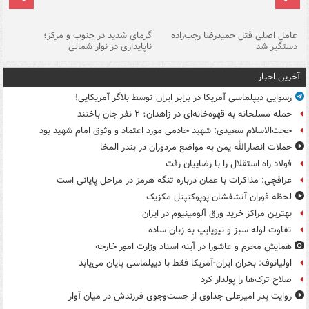
عامل اصلی قتل حمیدرضا رجب‌زاده
گرمای شدید در جنوب و مرکز؛
جا
دستگیر شد
ناپایداری در نوار شمالی
مر
آخرین اخبار
رسوایی دیپلماسی آمریکا در برابر ایران توسط بلاگر آمریکایی!
حمله مسلحانه به قهوه‌خانه‌ای در زاهدان؛ ۲ نفر جان باختند
حجت‌الاسلام سعیدی: شهید خادمی مورد اعتماد و وثوق امام شهید بود
حملات انصارالله یمن به مواضع مزدوران در بندر المخا
فولاد راه استقلال را با رضاییان رفت
عراقچی: مذاکرات با عمان درباره تنگه هرمز در مراحل پایانی است
لحظه فوران آتشفشان پوپوکتپتل مکزیک
بهترین مراکز خرید ورق آلومینیوم در ایران
تفاوت لوله سبز و نیوپایپ به زبان ساده
همایش محرم و عاشورا در آینه اسناد وزارت امور خارجه
اولیانوف: بحران ایران-آمریکا فقط با دیپلماسی پایان می‌یابد
صلاح ترک‌ها را پولدار کرد
روایت پدر امیرعلی جداوی از جست‌وجوی فرزندش در میان آوار