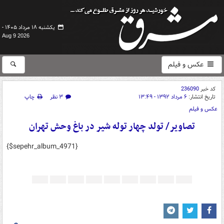
یکشنبه ۱۸ مرداد ۱۴۰۵ -
Aug 9 2026
عکس و فیلم
کد خبر
236090
تاریخ انتشار:
۶ مرداد ۱۳۹۲ - ۱۳:۴۹
۳ نظر
چاپ
عکس و فیلم
تصاویر/ تولد چهار توله شير در باغ وحش تهران
{$sepehr_album_4971}