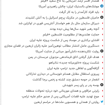
هشدار افسر ارشد آمریکایی به کاخ سفید +فیلم
موشک‌های بالستیک ایران؛ چالش راهبردی آمریکا
باید افراد کارآمدتر را به کار گرفت
حامیان فلسطین در مکزیک پرچم اسرائیل را به آتش کشیدند
دبیرکل سازمان ملل باز هم خواستار آتش‌بس فوری در اوکراین شد
آنچه رهبر شهید سال‌ها پیش دیده بودند
حمایت هلندی‌ها از مظلومیت فلسطین +فیلم
افشای برکناری در موساد پس از شکست پروژه علیه ایران
دستگیری عامل انتشار مطالب توهین‌آمیز علیه زائران اربعین در فضای مجازی
روایت تکان‌دهنده دانش‌آموز مینابی از جنایت آمریکا
هدف قرار گرفتن اتاق‌ فرماندهی مزدوران عربستان در یمن
شکست پروژه «خاورمیانه جدید» نتانیاهو
گزافه‌گویی و لفاظی جدید ترامپ علیه ایران
پیروزی استقلال مقابل همنام خوزستانی در دیداری تدارکاتی
انفجار در حومه دمشق چند کشته و زخمی برجا گذاشت
بوسه‌ پدر بر پای پسر شهیدش
رایزنی عراقچی و همتای موریتانی خود درباره تحولات منطقه
موج تهدید علیه قضات آمریکایی پس از صدور حکم علیه ترامپ
روایتی از همدلی و همسویی ملت‌ها در مراسم اربعین