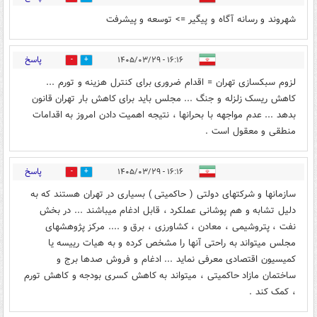
شهروند و رسانه آگاه و پیگیر => توسعه و پیشرفت
پاسخ
۱۶:۱۶ - ۱۴۰۵/۰۳/۲۹
0
1
لزوم سبکسازی تهران = اقدام ضروری برای کنترل هزینه و تورم ...
کاهش ریسک زلزله و جنگ ... مجلس باید برای کاهش بار تهران قانون
بدهد ... عدم مواجهه با بحرانها ، نتیجه اهمیت دادن امروز به اقدامات
منطقی و معقول است .
پاسخ
۱۶:۱۶ - ۱۴۰۵/۰۳/۲۹
0
1
سازمانها و شرکتهای دولتی ( حاکمیتی ) بسیاری در تهران هستند که به
دلیل تشابه و هم پوشانی عملکرد ، قابل ادغام میباشند ... در بخش
نفت ، پتروشیمی ، معادن ، کشاورزی ، برق و .... مرکز پژوهشهای
مجلس میتواند به راحتی آنها را مشخص کرده و به هیات رییسه یا
کمیسیون اقتصادی معرفی نماید ... ادغام و فروش صدها برج و
ساختمان مازاد حاکمیتی ، میتواند به کاهش کسری بودجه و کاهش تورم
، کمک کند .