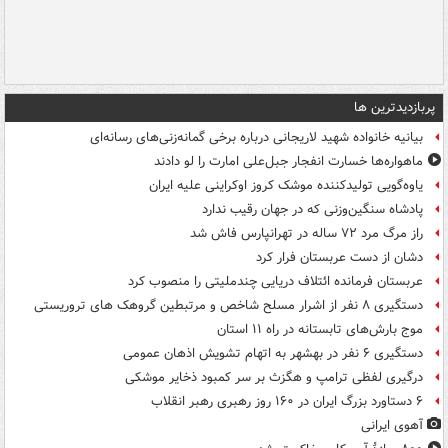
پربازدیدترین ها
بیانیه خانواده شهید لاریجانی درباره برخی گمانه‌زنی‌های رسانه‌ای
ماهواره‌ها خسارت انفجار جبل‌علی امارت را لو دادند
یاوه‌گویی تولیدکننده موشک کروز اوکراینی علیه ایران
پادشاه سنگین‌وزنی که در جهان رقیب ندارد
راز مرگ مرد ۷۲ ساله در تهرانپارس فاش شد
دشان از دست عربستان فرار کرد
عربستان فرمانده ائتلاف دریایی چندملیتی را منصوب کرد
دستگیری ۸ نفر از اشرار مسلح شاخص و مرتبطین گروهک های تروریستی
موج بارش‌های تابستانه در راه ۱۱ استان
دستگیری ۶ نفر در بهشهر به اتهام تشویش اذهان عمومی
درگیری لفظی ترامپ و هگزث بر سر کمبود ذخایر موشکی
۶ دستاورد بزرگ ایران در ۱۶۰ روز رهبری رهبر انقلاب
آهوی ایرانی