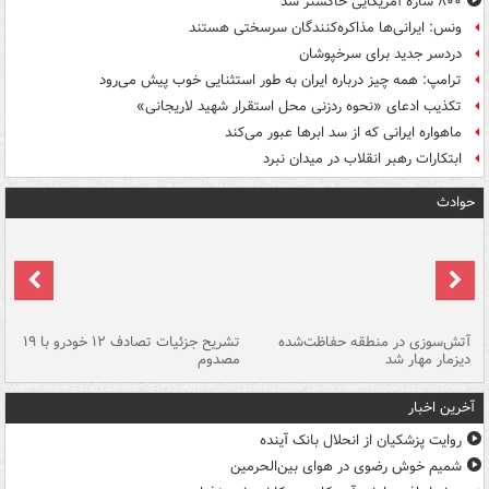
۸۰۰ سازۀ آمریکایی خاکستر شد
ونس: ایرانی‌ها مذاکره‌کنندگان سرسختی هستند
دردسر جدید برای سرخپوشان
ترامپ: همه چیز درباره ایران به طور استثنایی خوب پیش می‌رود
تکذیب ادعای «نحوه ردزنی محل استقرار شهید لاریجانی»
ماهواره ایرانی که از سد ابرها عبور می‌کند
ابتکارات رهبر انقلاب در میدان نبرد
حوادث
تصادف مرگبار در محور اهواز–شوش ۲
آتش‌سوزی در منطقه حفاظت‌شده
تشریح جزئیات تصادف ۱۲ خودرو با ۱۹
پا
دیزمار مهار شد
مصدوم
آخرین اخبار
روایت پزشکیان از انحلال بانک آینده
شمیم خوش رضوی در هوای بین‌الحرمین