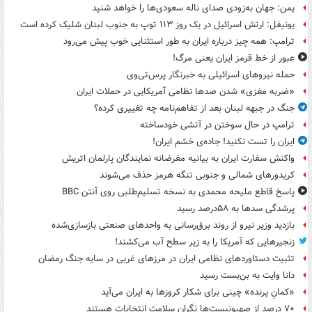
یمن: جهان به‌زودی صدای ناله سعودی‌ها را خواهد شنید
یونیفل: ارتش اسرائیل در یک روز ۱۱۳ توپ به جنوب لبنان شلیک کرده است
ترامپ: همه چیز درباره ایران به طور استثنایی خوب پیش می‌رود
عبور از خط قرمز ایران یعنی مرگ!
حمله نیروهای اسرائیلی به خبرنگار پرس‌تی‌وی
«ضربه مغزی» شدن صدها نظامی آمریکایی در حملات ایران
جنگ در جبهه لبنان بعد از تفاهم‌نامه چه تغییری کرده؟
ترامپ در حال سوختن در آتشی خودساخته
ایران را تست نکنید! جاده‌ی خشم ایران!
واکنش سفارت ایران به بیانیه مغرضانه نمایندگان پارلمان اتریش
کریدورهای شمالی و جنوبی تنگه هرمز حذف می‌شوند
پاسخ قاطع ملیحه محمدی به نسخه تسلیم‌طلبی روی آنتن BBC
پرشدگی سدها به ۵۸درصد رسید
بازدید وزیر نیرو از روند برق‌رسانی به واحدهای صنعتی بازسازی‌شده
زنجیرهایی که آمریکا را به زیر سطح آب می‌کشند!
تثبیت دستاوردهای نظامی ایران در مرزهای غربی در سایه جنگ رمضان
دانا وایت به بن‌بست رسید
«کمانِ پرنده» چینی برای شکار کروزها به ایران می‌آید
۷۰ درصد از صهیونیست‌ها نگران سلامت انتخابات هستند