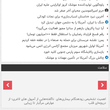
یاوه‌گویی تولیدکننده موشک کروز اوکراینی علیه ایران
حرم امیرالمومنین محیای آخر صفر شد
آخرین نبرد «داستان اسباب‌بازی» برای نجات کودکی
جنگ با ایران، آمریکا را به دشمن جهان تبدیل کرد
آیا تینا پاکروان بازهم از ساترا مجوز فعالیت می‌گیرد؟
رقم فسخ قرارداد رضاییان با استقلال فقط ۱۰۰میلیون تومان!
یمن: نقشه عربستان برای حمله به صنعاء را در نطفه خفه کردیم
آمریکا اوایل شهریور میزبان مجمع آژانس انرژی اتمی می‌شود
بازسازی پالایشگاه سوم پارس جنوبی کلید خورد
چالش بزرگ آمریکا در تأمین مهمات و موشک
سلامت
اهمیت تشخیص زودهنگام بیماری‌های
ناگفته‌هایی از آمپول های لاغری؛ از
دریچه‌ای قلب
عوارض مرگبار تا زیبایی
تا