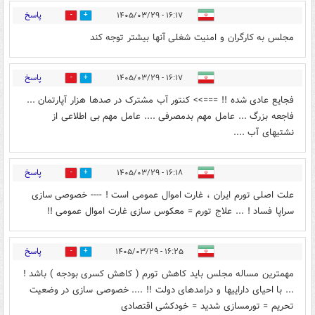
پاسخ
۱۶:۱۷ - ۱۴۰۵/۰۳/۲۹
0
1
مجلس به کارگران و امنیت شغلی آنها بیشتر توجه کند
پاسخ
۱۶:۱۷ - ۱۴۰۵/۰۳/۲۹
0
1
فجایع عادی شده !! ===>> کنتور آب مشترک در صدها هزار آپارتمان ...
فاجعه بزرگ ... عامل مهم بدمصرفی .... عامل مهم بی اطلاعی از
نشتیهای آب ....
پاسخ
۱۶:۱۸ - ۱۴۰۵/۰۳/۲۹
0
1
علت اصلی تورم ایران ، غارت اموال عمومی است ! ---- خصوصی سازی
سراپا فساد ! ... علاج تورم = معکوس سازی غارت اموال عمومی !!
پاسخ
۱۶:۲۵ - ۱۴۰۵/۰۳/۲۹
0
1
مهمترین مساله مجلس باید کاهش تورم ( کاهش کسری بودجه ) باشد !
... با احیای داراییها و درامدهای دولت !! .... خصوصی سازی در وضعیت
تحریم = تورمسازی شدید = خودکشی اقتصادی