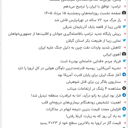
ترامپ: توافق با ایران را ترجیح می‌دهم
صفحه نخست روزنامه‌های پنجشنبه ۱۵ مرداد ۱۴۰۵
راز مرگ مرد ۷۲ ساله در تهرانپارس فاش شد
قابی زیبا از قلعه بابک آذربایجان شرقی
ریزش پایگاه جدید ترامپ بافاصله‌گیری جوانان و اقلیت‌ها از جمهوری‌خواهان
نمایی زیبا از طبیعت بکر استان گیلان
کاهش شدید واردات نفت چین به دلیل جنگ علیه ایران
آهوی ایرانی
فریاد مردم «فدایی خامنه‌ای بودن» است
نشریه آمریکایی: روسیه قدرتمندترین ناوگان هوایی در کل اروپا را دارد
آغاز جنگ ایران برای پایان قدرت آمریکا بود
سناریوی بلاگر زن برای قتل شوهرش
مشاهده ۴ پلنگ در ارتفاعات میناب
قرار بود ایران به زانو درآید، اما به ابرقدرت منطقه تبدیل شد!
اهمیت تشخیص زودهنگام بیماری‌های دریچه‌ای قلب
افزایش مجدد قیمت بنزین نتیجه ابهام در مذاکرات
به یاد آن روز که به زیارت کربلا رفتی!
قیمت گاز در اروپا به بالاترین سطح خود از ۲۰۲۳ رسید