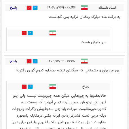
پاسخ
استاد دانشگاه
۲۰:۴۳ - ۱۴۰۲/۱۲/۲۹
9
27
به برکت ماه مبارک رمضان ترکیه پس کجاست،
3
4
سر جایش هست
پاسخ
۲۱:۲۸ - ۱۴۰۲/۱۲/۲۹
8
19
اون مزدوران و دشمنانی که میگفتن ترکیه نمیذاره کدوم گوری رفتن؟!
رضاخ
0
0
حالابعضیها یه چیزهایی میگن همه چیزدرست نیست ولی اینو
قبول کن اردوغان عامل غربه تمام آبهایی که بسمت سه
کشورمحورمقاومت میرفت رابا زدن سدجلویش راگرفت وازجهات
دیگه درپی تحت فشارقراردادن ایرانه بکلی درمقابله بامحوره
مقاومت عمل میکنه همین الان ملت فقیریم ولبنان برای دارن
جانشان رامین ولی اردوغان دارهنیازهای اسرائیل رابرآورده