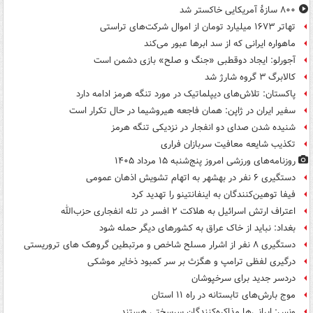
۸۰۰ سازۀ آمریکایی خاکستر شد
تهاتر ۱۶۷۳ میلیارد تومان از اموال شرکت‌های تراستی
ماهواره ایرانی که از سد ابرها عبور می‌کند
آجورلو: ایجاد دوقطبی «جنگ و صلح‌» بازی دشمن است
کالابرگ ۳ گروه شارژ شد
پاکستان: تلاش‌های دیپلماتیک در مورد تنگه هرمز ادامه دارد
سفیر ایران در ژاپن: همان فاجعه هیروشیما در حال تکرار است
شنیده شدن صدای دو انفجار در نزدیکی تنگه هرمز
تکذیب شایعه معافیت سربازان فراری
روزنامه‌های ورزشی امروز پنج‌شنبه ۱۵ مرداد ۱۴۰۵
دستگیری ۶ نفر در بهشهر به اتهام تشویش اذهان عمومی
فیفا توهین‌کنندگان به اینفانتینو را تهدید کرد
اعتراف ارتش اسرائیل به هلاکت ۲ افسر در تله انفجاری حزب‌الله
بغداد: نباید از خاک عراق به کشورهای دیگر حمله شود
دستگیری ۸ نفر از اشرار مسلح شاخص و مرتبطین گروهک های تروریستی
درگیری لفظی ترامپ و هگزث بر سر کمبود ذخایر موشکی
دردسر جدید برای سرخپوشان
موج بارش‌های تابستانه در راه ۱۱ استان
ونس: ایرانی‌ها مذاکره‌کنندگان سرسختی هستند