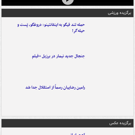
برگزیده ورزشی
حمله تند فیگو به اینفانتینو: دروغگو، پَست‌ و
حیله‌گر!
جنجال جدید نیمار در برزیل +فیلم
رامین رضاییان رسماً از استقلال جدا شد
برگزیده عکس