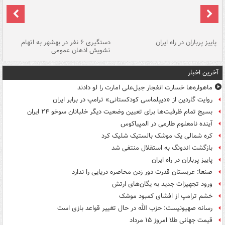
ن
پاییز پرباران در راه ایران
دستگیری ۶ نفر در بهشهر به اتهام
تشویش اذهان عمومی
اس
آخرین اخبار
ماهواره‌ها خسارت انفجار جبل‌علی امارت را لو دادند
روایت گاردین از «دیپلماسی کودکستانی» ترامپ در برابر ایران
بسیج تمام ظرفیت‌ها برای تعیین وضعیت دیگر خلبانان سوخو ۲۴ ایران
آینده نامعلوم طارمی در المپیاکوس
کره شمالی یک موشک بالستیک شلیک کرد
بازگشت اندونگ به استقلال منتفی شد
پاییز پرباران در راه ایران
صنعا: عربستان قدرت دور زدن محاصره دریایی را ندارد
ورود تجهیزات جدید به یگان‌های ارتش
خشم ترامپ از افشای کمبود موشک
رسانه صهیونیست: حزب الله در حال تغییر قواعد بازی است
قیمت جهانی طلا امروز ۱۵ مرداد