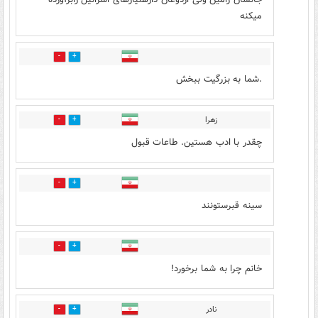
میکنه
0
0
.شما به بزرگیت ببخش
زهرا
7
5
چقدر با ادب هستین. طاعات قبول
3
8
سینه قبرستونند
0
1
خانم چرا به شما برخورد!
نادر
3
2