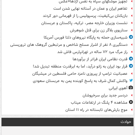
تجهیز موشکهای سپاه به نفس اژدها+عکس
تفاهم ایران و عمان در آستانه نهایی شدن است
بازیکنان بی‌کیفیت، پرسپولیس را از قهرمانی دور کردند
نشست وزیران خارجه مصر، ترکیه، پاکستان و عربستان
سناریوی بلاگر زن برای قتل شوهرش
شبیه‌سازی حمله به پایگاه نیروهای دلتا فورس آمریکا
دستگیری ۸ نفر از اشرار مسلح شاخص و مرتبطین گروهک های تروریستی
راز مرگ مرد ۷۲ ساله در تهرانپارس فاش شد
قدرت نظامی ایران فراتر از برآوردها
قرار بود ایران به زانو درآید، اما به ابرقدرت منطقه تبدیل شد!
عصبانیت ترامپ از پیروزی نامزد حامی فلسطین در میشیگان
واکنش کمال شرف به پاسخ کوبنده یمن به عربستان سعودی
آهوی ایرانی
دردسر جدید برای سرخپوشان
مشاهده ۴ پلنگ در ارتفاعات میناب
موج بارش‌های تابستانه در راه ۱۱ استان
حوادث