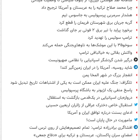
سامانه ضد موشکی لیزری؛ از بلوف سیاسی تا واقعیت میدانی
چرا محمد صلاح ترکیه را به عربستان و آمریکا ترجیح داد
هشدار سرمربی پرسپولیس به جاسوس تیم
گربه جریان برق شهرستان فریمان را قطع کرد
برخورد پراید با تیر برق ۲ فوتی بر جای گذاشت
ترامپ سوئیس را تهدید کرد
سوخو۳۵ با این موشک‌ها به ناوهای‌جنگی حمله می‌کند
واکنش بقائی به خیالبافی ترامپ
درگیر شدن گردشگر اسپانیایی با نظامی صهیونیست
شاید روسیه، آمریکا را در ایران زمین‌گیر کند!
انفجار بزرگ در شهر المخا یمن
تلگراف: جنگ علیه ایران ممکن است به یکی از اشتباهات تاریخ تبدیل شود
پاسخ منفی یک لژیونر به باشگاه پرسپولیس
دروازه‌بان اسپانیایی در یک‌قدمی بازگشت به استقلال
استقبال خاص دخترک عراقی از زائران اربعین حسینی
ادعای بسنت درباره توافق ایران و آمریکا
ماموریت در حال پایان است!
افشاگری برادرزاده ترامپ: تمام تصمیم‌هایش از روی ترس است
امضای سران پاکستان، عربستان و ترکیه برای «دفاع جمعی»