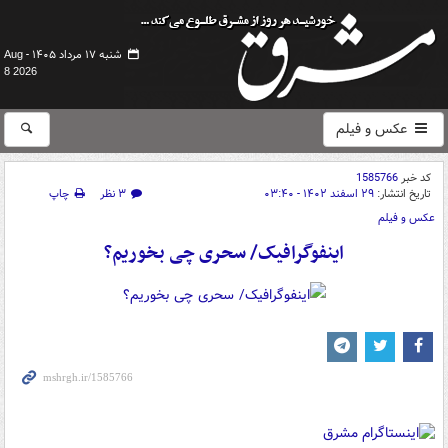
شنبه ۱۷ مرداد ۱۴۰۵ -
Aug
8 2026
عکس و فیلم
کد خبر
1585766
تاریخ انتشار:
۲۹ اسفند ۱۴۰۲ - ۰۳:۴۰
۳ نظر
چاپ
عکس و فیلم
اینفوگرافیک/ سحری چی بخوریم؟