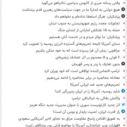
وقتی رسانه عبری از کابوس بنیامین نتانیاهو می‌گوید
هیچ دولتی به اندازۀ ما در جهت سیاست‌های رهبری قدم برنداشت
پزشکیان: هرگز استعفا نداده‌ام و نخواهم داد
تجاوزات مجدد رژیم صهیونیستی به جنوب لبنان
حمله به ۱۵ نفتکش‌ اماراتی از ابتدای جنگ
پزشکیان: ما نوکر مردم و در خدمت آنان هستیم
سنای آمریکا لایحه تحریم‌های گسترده انرژی روسیه را تصویب کرد
عراقچی: زمان آن فرا رسیده است که به خود متکی باشیم
۶ فوتی و ۵ مصدوم بر اثر تصادف زنجیره‌ای
بدون تعارف با پدر و پسر قهرمان
ترامپ التماس‌کننده توافقی است که خود ویران کرد
معادله محاصره در برابر محاصره را ادامه می‌دهیم
تحریم‌های جدید ضد ایرانی آمریکا
شاید روسیه، آمریکا را در ایران زمین‌گیر کند!
واکنش بقائی به خیالبافی ترامپ
اثر جدید کارتونیست سوری با عنوان مدیریت جدید تنگه هرمز
راز قدرت ایران، امنیت پایدار و بومی آن است!
به تعویق افتادن پاسخ مقاومت عراق به تجاوز اخیر آمریکایی سعودی
اظهارات وزیر خزانه‌داری آمریکا با مواضع قبلی وی متناقض است