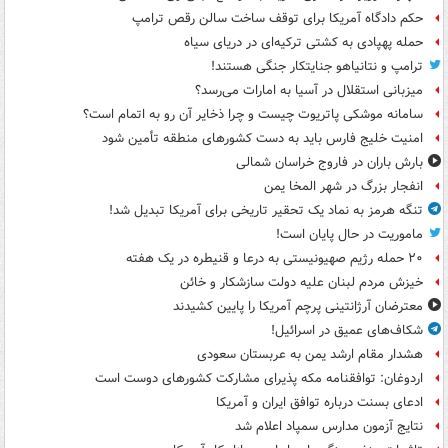
حکم دادگاه آمریکا برای توقف ساخت سالن رقص ترامپ
حمله پهپادی به کشتی ترکیه‌ای در دریای سیاه
ترامپ و نتانیاهو جنایتکار جنگی هستند!
میزبانی استقلال در آسیا به امارات می‌رسد؟
سامانه موشکی پاتریوت چیست و چرا ذخایر آن رو به اتمام است؟
امنیت خلیج فارس باید به دست کشورهای منطقه تأمین شود
بارش باران در فاروج خراسان شمالی
انفجار بزرگ در شهر المخا یمن
تنگه هرمز به نماد یک تحقیر تاریخی برای آمریکا تبدیل شد!
ماموریت در حال پایان است!
۲۰ حمله رژیم صهیونیستی به درعا و قنیطره در یک هفته
خیزش مردم لبنان علیه دولت سازشکار و خائن
معترضان آرژانتینی پرچم آمریکا را پایین کشیدند
شکاف‌های عمیق در اسرائیل!
هشدار مقام ارشد یمن به عربستان سعودی
اردوغان: توافقنامه مکه پذیرای مشارکت کشورهای دوست است
ادعای بسنت درباره توافق ایران و آمریکا
نتایج آزمون مدارس سمپاد اعلام شد