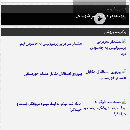
فیلم برگزیده
بوسه‌ پدر بر پای پسر شهیدش
برگزیده ورزشی
هشدار سرمربی پرسپولیس به جاسوس تیم
پیروزی استقلال مقابل همنام خوزستانی
حمله تند فیگو به اینفانتینو: دروغگو، پَست‌ و
حیله‌گر!