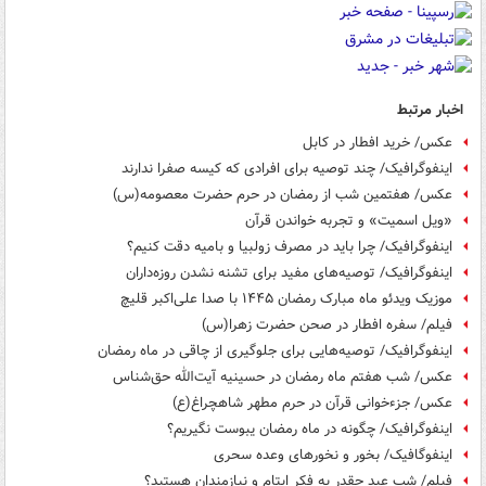
اخبار مرتبط
عکس/ خرید افطار در کابل
اینفوگرافیک/ چند توصیه برای افرادی که کیسه صفرا ندارند
عکس/ هفتمین شب از رمضان در حرم حضرت معصومه(س)
«ویل اسمیت» و تجربه خواندن قرآن
اینفوگرافیک/ چرا باید در مصرف زولبیا و بامیه دقت کنیم؟
اینفوگرافیک/ توصیه‌های مفید برای تشنه نشدن روزه‌داران
موزیک ویدئو ماه مبارک رمضان ۱۴۴۵ با صدا علی‌اکبر قلیچ
فیلم/ سفره افطار در صحن حضرت زهرا(س)
اینفوگرافیک/ توصیه‌هایی برای جلوگیری از چاقی در ماه رمضان
عکس/ شب هفتم ماه رمضان در حسینیه آیت‌الله حق‌شناس
عکس/ جزءخوانی قرآن در حرم مطهر شاهچراغ(ع)
اینفوگرافیک/ چگونه در ماه رمضان یبوست نگیریم؟
اینفوگافیک/ بخور و نخورهای وعده سحری
فیلم/ شب عید چقدر به فکر ایتام و نیازمندان هستید؟