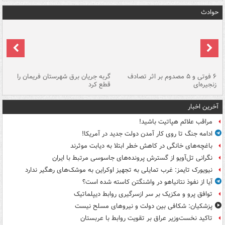
حوادث
۶ فوتی و ۵ مصدوم بر اثر تصادف
گربه جریان برق شهرستان فریمان را
رگ
زنجیره‌ای
قطع کرد
آخرین اخبار
مراقب علائم هپاتیت باشید!
ادامه جنگ تا روی کار آمدن دولت جدید در آمریکا!
باغچه‌های خانگی در کاهش خطر ابتلا به دیابت موثرند
نگرانی تل‌آویو از گسترش پرونده‌های جاسوسی مرتبط با ایران
نیویورک تایمز: غرب تمایلی به تجهیز اوکراین به موشک‌های رهگیر ندارد
آیا از نفوذ نتانیاهو در واشنگتن کاسته شده است؟
توافق پرو و مکزیک بر سر ازسرگیری روابط دیپلماتیک
پزشکیان: شکافی بین دولت و نیروهای مسلح نیست
تاکید نخست‌وزیر عراق بر تقویت روابط با عربستان