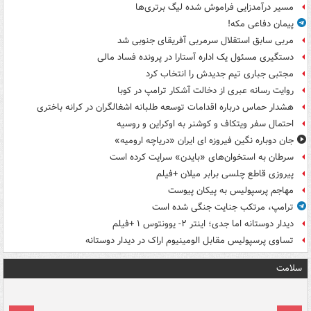
مسیر درآمدزایی فراموش شده لیگ برتری‌ها
پیمان دفاعی مکه!
مربی سابق استقلال سرمربی آفریقای جنوبی شد
دستگیری مسئول یک اداره آستارا در پرونده فساد مالی
مجتبی جباری تیم جدیدش را انتخاب کرد
روایت رسانه عبری از دخالت آشکار ترامپ در کوبا
هشدار حماس درباره اقدامات توسعه طلبانه اشغالگران در کرانه باختری
احتمال سفر ویتکاف و کوشنر به اوکراین و روسیه
جان دوباره نگین فیروزه ای ایران «دریاچه ارومیه»
سرطان به استخوان‌های «بایدن» سرایت کرده است
پیروزی قاطع چلسی برابر میلان +فیلم
مهاجم پرسپولیس به پیکان پیوست
ترامپ، مرتکب جنایت جنگی شده است
دیدار دوستانه اما جدی؛ اینتر ۲- یوونتوس ۱ +فیلم
تساوی پرسپولیس مقابل الومینیوم اراک در دیدار دوستانه
سلامت