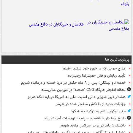
عکاسان و خبرنگاران در دفاع مقدس
پربازدیدترین ها
مداح جوانی که در خون خود غلتید +فیلم
تأیید ربایش و قتل حمیدرضا رجب‌زاده
خدمه ناو لینکلن: پس از ۸ ماه حضور در دریا خسته و درمانده‌ شدیم
لحظه انفجار جایگاه CNG "صحنه" در دوربین مداربسته
هشدار دبیر شورای عالی امنیت ملی به امریکا درباره تنگه هرمز
جزئیات جدید از نفتکش منفجر شده در هرمز
حتی اوکراین هم به ترکیه حمله کرد
پاسخ معنادار هوافضای سپاه به تهدیدات آمریکایی‌ها
پاکستان: باید در برابر اسرائیل متحد شویم
تشکیل تیم کارآگاهان زبده برای دستگیری عاملان قتل رجب‌زاده