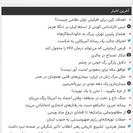
آخرین اخبار
اهداف ژاپن برای افزایش توان نظامی چیست؟
ترس کارشناس کویتی از تسلط ایران بر تنگۀ هرمز
هشدار پلیس تهران بزرگ به «کودک‌بلاگرها»
اعتراف جالب یک رسانه آمریکایی به شکست
قرص آزمایشی که می‌تواند درمان HIV را متحول کند
شکار تمساح در مالزی
دلایل پارگی رگ خونی در چشم
توافق مکه برای سعودی امنیت آور نیست!
علل مرگ زنان در ایران؛ بیماری‌های قلبی همچنان در صدر
میدان‌داری یک دهه نودی در بین‌الحرمین
از غزه بگویید...! حتی با یک توییت!
جنگ تاج و تخت در منطقه؛ وقتی اعتماد به آمریکا رنگ می‌بازد
رسانه عبری: نتانیاهو دست به رفتارهای انتحاری انتخاباتی می‌زند
از مظلوم‌نمایی براندازها تا افشای دروغ مراد ویسی
حملات توپخانه‌ای رژیم صهیونیستی به جنوب لبنان
صفار هرندی: تشییع تاریخی رهبر انقلاب تاثیر شگرفی بر صحنه نبرد داشت