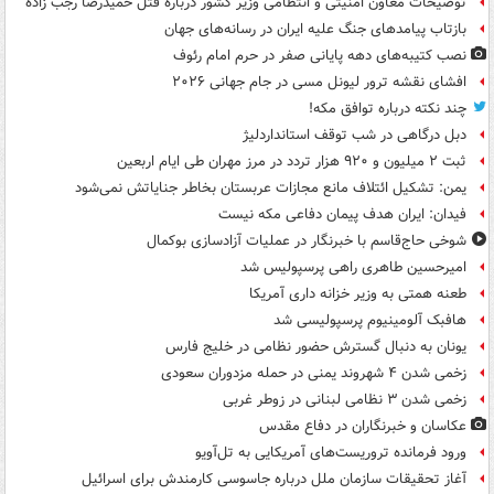
توضیحات معاون امنیتی و انتظامی وزیر کشور درباره قتل حمیدرضا رجب زاده
بازتاب پیامدهای جنگ علیه ایران در رسانه‌های جهان
نصب کتیبه‌های دهه پایانی صفر در حرم امام رئوف
افشای نقشه ترور لیونل مسی در جام جهانی ۲۰۲۶
چند نکته درباره توافق مکه!
دبل درگاهی در شب توقف استانداردلیژ
ثبت ۲ میلیون و ۹۲۰ هزار تردد در مرز مهران طی ایام اربعین
یمن: تشکیل ائتلاف مانع مجازات عربستان بخاطر جنایاتش نمی‌شود
فیدان: ایران هدف پیمان دفاعی مکه نیست
شوخی حاج‌قاسم با خبرنگار در عملیات آزادسازی بوکمال
امیرحسین طاهری راهی پرسپولیس شد
طعنه همتی به وزیر خزانه داری آمریکا
هافبک آلومینیوم پرسپولیسی شد
یونان به دنبال گسترش حضور نظامی در خلیج فارس
زخمی شدن ۴ شهروند یمنی در حمله مزدوران سعودی
زخمی شدن ۳ نظامی لبنانی در زوطر غربی
عکاسان و خبرنگاران در دفاع مقدس
ورود فرمانده تروریست‌های آمریکایی به تل‌آویو
آغاز تحقیقات سازمان ملل درباره جاسوسی کارمندش برای اسرائیل