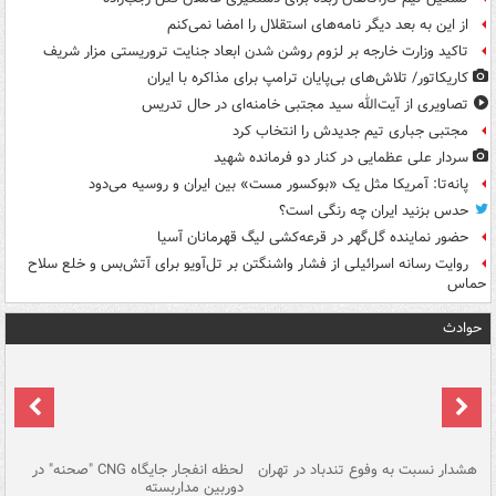
از این به بعد دیگر نامه‌های استقلال را امضا نمی‌کنم
تاکید وزارت خارجه بر لزوم روشن شدن ابعاد جنایت تروریستی مزار شریف
کاریکاتور/ تلاش‌های بی‌پایان ترامپ برای مذاکره با ایران
تصاویری از آیت‌الله سید مجتبی خامنه‌ای در حال تدریس
مجتبی جباری تیم جدیدش را انتخاب کرد
سردار علی عظمایی در کنار دو فرمانده شهید
پانه‌تا: آمریکا مثل یک «بوکسور مست» بین ایران و روسیه می‌دود
حدس بزنید ایران چه رنگی است؟
حضور نماینده گل‌گهر در قرعه‌کشی لیگ قهرمانان آسیا
روایت رسانه اسرائیلی از فشار واشنگتن بر تل‌آویو برای آتش‌بس و خلع سلاح
حماس
حوادث
ای
هشدار نسبت به وفوع تندباد در تهران
لحظه انفجار جایگاه CNG "صحنه" در
دس
دوربین مداربسته
ات