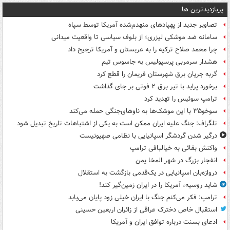
پربازدیدترین ها
تصاویر جدید از پهپادهای منهدم‌شده آمریکا توسط سپاه
سامانه ضد موشکی لیزری؛ از بلوف سیاسی تا واقعیت میدانی
چرا محمد صلاح ترکیه را به عربستان و آمریکا ترجیح داد
هشدار سرمربی پرسپولیس به جاسوس تیم
گربه جریان برق شهرستان فریمان را قطع کرد
برخورد پراید با تیر برق ۲ فوتی بر جای گذاشت
ترامپ سوئیس را تهدید کرد
سوخو۳۵ با این موشک‌ها به ناوهای‌جنگی حمله می‌کند
تلگراف: جنگ علیه ایران ممکن است به یکی از اشتباهات تاریخ تبدیل شود
درگیر شدن گردشگر اسپانیایی با نظامی صهیونیست
واکنش بقائی به خیالبافی ترامپ
انفجار بزرگ در شهر المخا یمن
دروازه‌بان اسپانیایی در یک‌قدمی بازگشت به استقلال
شاید روسیه، آمریکا را در ایران زمین‌گیر کند!
ترامپ: فکر می‌کنم جنگ با ایران خیلی زود پایان می‌یابد
استقبال خاص دخترک عراقی از زائران اربعین حسینی
ادعای بسنت درباره توافق ایران و آمریکا