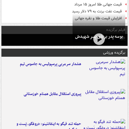
قیمت جهانی طلا امروز ۱۵ مرداد
قیمت نفت برنت به ۷۹ دلار رسید
افزایش قیمت طلا و نقره جهانی
فیلم برگزیده
بوسه‌ پدر بر پای پسر شهیدش
برگزیده ورزشی
هشدار سرمربی پرسپولیس به جاسوس تیم
پیروزی استقلال مقابل همنام خوزستانی
حمله تند فیگو به اینفانتینو: دروغگو، پَست‌ و