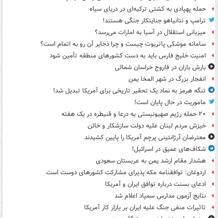
حمله پهپادی به کشتی ترکیه‌ای در دریای سیاه
ترامپ و نتانیاهو جنایتکار جنگی هستند!
میزبانی استقلال در آسیا به امارات می‌رسد؟
سامانه موشکی پاتریوت چیست و چرا ذخایر آن رو به اتمام است؟
امنیت خلیج فارس باید به دست کشورهای منطقه تأمین شود
بارش باران در فاروج خراسان شمالی
انفجار بزرگ در شهر المخا یمن
تنگه هرمز به نماد یک تحقیر تاریخی برای آمریکا تبدیل شد!
ماموریت در حال پایان است!
۲۰ حمله رژیم صهیونیستی به درعا و قنیطره در یک هفته
خیزش مردم لبنان علیه دولت سازشکار و خائن
معترضان آرژانتینی پرچم آمریکا را پایین کشیدند
شکاف‌های عمیق در اسرائیل!
هشدار مقام ارشد یمن به عربستان سعودی
اردوغان: توافقنامه مکه پذیرای مشارکت کشورهای دوست است
ادعای بسنت درباره توافق ایران و آمریکا
نتایج آزمون مدارس سمپاد اعلام شد
تاثیرات منفی جنگ علیه ایران بر بازار کار آمریکا