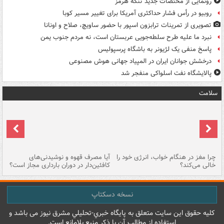
رونمایی از مختصات جدید تنگۀ هرمز
روبیو در رأس فشار حداکثری آمریکا برای تغییر مسیر کوبا
تصویری از تمرینات ترابزون اسپور با حضور ساویچ، صلاح و اونانا
نبرد ما علیه طرح سلطه‌جویی عربستان است، نه مردم جنوب یمن
پاسخ منفی یک لژیونر به باشگاه پرسپولیس
درخشش جوانان ایران در المپیاد جهانی هوش مصنوعی
پالایشگاه نفت اسلواکی منفجر شد
سلامت
ت
چرا مغز در هنگام خواب، انرژی خود را
آیا مصرف قهوه و نوشیدنی‌های
چر
خالی می‌کند؟
کافئین‌دار در دوران بارداری مجاز است؟
می
نسخه دسکتاپ
کليه حقوق اين سايت متعلق به پایگاه خبري-تحليلي مشرق نيوز می باشد و
استفاده از مطالب آن با ذکر منبع بلامانع است.