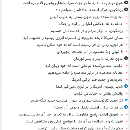
هیچ دولتی به اندازۀ ما در جهت سیاست‌های رهبری قدم برنداشت
پزشکیان: هرگز استعفا نداده‌ام و نخواهم داد
تجاوزات مجدد رژیم صهیونیستی به جنوب لبنان
حمله به ۱۵ نفتکش‌ اماراتی از ابتدای جنگ
پزشکیان: ما نوکر مردم و در خدمت آنان هستیم
سنای آمریکا لایحه تحریم‌های گسترده انرژی روسیه را تصویب کرد
عراقچی: زمان آن فرا رسیده است که به خود متکی باشیم
۶ فوتی و ۵ مصدوم بر اثر تصادف زنجیره‌ای
بدون تعارف با پدر و پسر قهرمان
ترامپ التماس‌کننده توافقی است که خود ویران کرد
معادله محاصره در برابر محاصره را ادامه می‌دهیم
تحریم‌های جدید ضد ایرانی آمریکا
شاید روسیه، آمریکا را در ایران زمین‌گیر کند!
واکنش بقائی به خیالبافی ترامپ
اثر جدید کارتونیست سوری با عنوان مدیریت جدید تنگه هرمز
راز قدرت ایران، امنیت پایدار و بومی آن است!
به تعویق افتادن پاسخ مقاومت عراق به تجاوز اخیر آمریکایی سعودی
اظهارات وزیر خزانه‌داری آمریکا با مواضع قبلی وی متناقض است
حکم دادگاه آمریکا برای توقف ساخت سالن رقص ترامپ