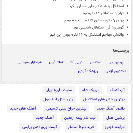
استقلال با شاهکار داور مساوی کرد
ترابی: استقلال ۱۲ نفره بود
پهلوان: بازی‌ به این تابلویی ندیده بودم
گوهری: گل استقلال شانسی بود
واکنش مهاجم استقلال به ۱۴ نفره بودن این تیم
برچسب‌ها
پرسپولیس
استقلال
دربی 98
تماشاگران
هواداران سرخابی
استادیوم آزادی
ورزشگاه آزادی
آپ آهنگ
موزیک شاه
سایت تاریخ ایران
بهترین هتل های استانبول
رزرو هتل استانبول
دانلود آهنگ جدید
بهترین جراح بینی ترمیمی
آهنگ های جدید
پرشین هتل
ثبت نام بیمه اربعین
آهنگ جدید
مزایده خودرو
خرید بلیط استخر
قیمت ورق آهن پرایس