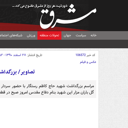
خانه
سیاست
جهان
تحولات منطقه
ورزش
شبکه‌های اجتماع
کد خبر
106572
تاریخ انتشار:
۲۸ اسفند ۱۳۹۰ - ۱۱:۵۲
عکس و فیلم
تصاویر/ بزرگداش
مراسم بزرگداشت شهید حاج کاظم رستگار با حضور سردار ع
گل باران مزار این شهید بنام دفاع مقدس امروز صبح در قطع