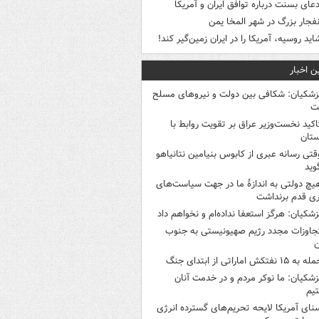
دعای بسنت درباره توافق ایران و آمریکا
نفجار بزرگ در شهر المخا یمن
اید روسیه، آمریکا را در ایران زمین‌گیر کند!
ن اخبار
زشکیان: شکافی بین دولت و نیروهای مسلح
ت
اکید نخست‌وزیر عراق بر تقویت روابط با
ستان
قتی رسانه عبری از کابوس بنیامین نتانیاهو
وید
یچ دولتی به اندازۀ ما در جهت سیاست‌های
ی قدم برنداشت
زشکیان: هرگز استعفا نداده‌ام و نخواهم داد
جاوزات مجدد رژیم صهیونیستی به جنوب
ن
 به ۱۵ نفتکش‌ اماراتی از ابتدای جنگ
زشکیان: ما نوکر مردم و در خدمت آنان
یم
نای آمریکا لایحه تحریم‌های گسترده انرژی