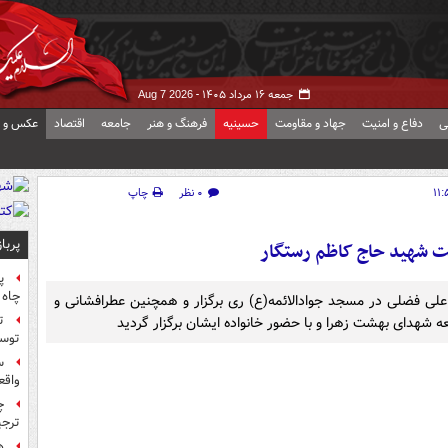
جمعه ۱۶ مرداد ۱۴۰۵ -
Aug 7 2026
ی
دفاع و امنیت
جهاد و مقاومت
حسینیه
فرهنگ و هنر
جامعه
اقتصاد
عکس و ف
۰ نظر
چاپ
پربا
ت شهید حاج کاظم رستگار
پ
چاه 
لی فضلی در مسجد جوادالائمه(ع) ری برگزار و همچنین عطرافشانی و
ت
ه شهدای بهشت زهرا و با حضور خانواده ایشان برگزار گردید
توس
س
واقع
چ
ترجی
ه