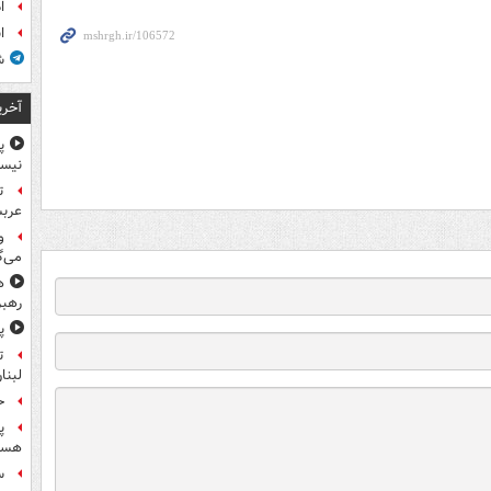
ا
ا
ش
آخری
پ
نیس
ت
عرب
و
می‌گ
ه
رهبر
پ
ت
لبنا
حمله
پ
هست
س