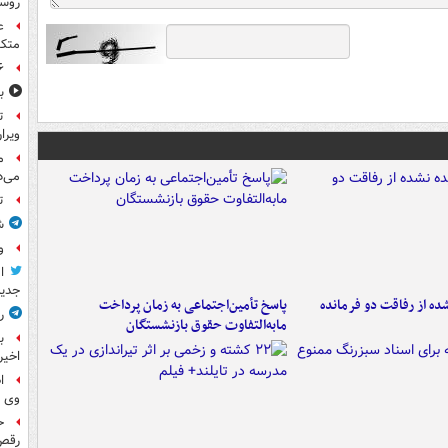
روسی
ع
متکی
۶ فوتی و ۵ مصدوم بر ا
ب
ت
ویرا
م
می‌د
ت
ش
و
ا
جدید
ه از رفاقت دو فرمانده‌
پاسخ تأمین‌اجتماعی به زمان پرداخت
ر
مابه‌التفاوت حقوق بازنشستگان
ب
اخیر
ا
وی 
ح
رقص