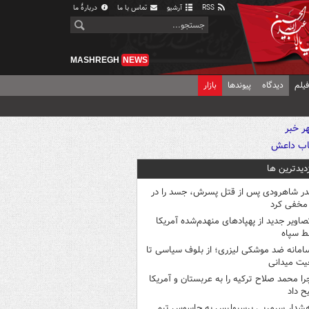
RSS
آرشیو
تماس با ما
دربارهٔ ما
MASHREGH
NEWS
یلم
دیدگاه
پیوندها
بازار
زدیدترین ها
در شاهرودی پس از قتل پسرش، جسد را در
مخفی کرد
صاویر جدید از پهپادهای منهدم‌شده آمریکا
ط سپاه
امانه ضد موشکی لیزری؛ از بلوف سیاسی تا
یت میدانی
را محمد صلاح ترکیه را به عربستان و آمریکا
ح داد
شدار سرمربی پرسپولیس به جاسوس تیم