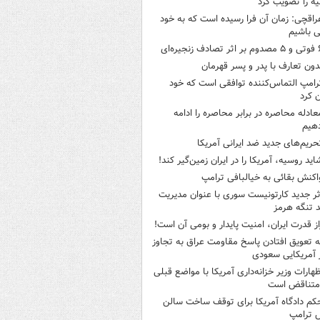
ه را تصویب کرد
راقچی: زمان آن فرا رسیده است که به خود
 باشیم
ثر تصادف زنجیره‌ای
دون تعارف با پدر و پسر قهرمان
رامپ التماس‌کننده توافقی است که خود
ن کرد
عادله محاصره در برابر محاصره را ادامه
هیم
حریم‌های جدید ضد ایرانی آمریکا
اید روسیه، آمریکا را در ایران زمین‌گیر کند!
اکنش بقائی به خیالبافی ترامپ
ثر جدید کارتونیست سوری با عنوان مدیریت
 تنگه هرمز
از قدرت ایران، امنیت پایدار و بومی آن است!
ه تعویق افتادن پاسخ مقاومت عراق به تجاوز
 آمریکایی سعودی
ظهارات وزیر خزانه‌داری آمریکا با مواضع قبلی
متناقض است
کم دادگاه آمریکا برای توقف ساخت سالن
 ترامپ