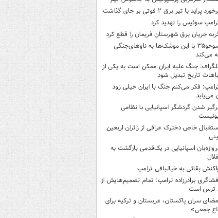
خورد پراید با تیر برق ۲ فوتی بر جای گذاشت
رامپ سوئیس را تهدید کرد
ربه جریان برق شهرستان فریمان را قطع کرد
سوخو۳۵ با این موشک‌ها به ناوهای‌جنگی
 می‌کند
لگراف: جنگ علیه ایران ممکن است به یکی از
اهات تاریخ تبدیل شود
رامپ: فکر می‌کنم جنگ با ایران خیلی زود
ن می‌یابد
رگیر شدن گردشگر اسپانیایی با نظامی
ونیست
ستقبال خاص دخترک عراقی از زائران اربعین
نی
روازه‌بان اسپانیایی در یک‌قدمی بازگشت به
لال
اکنش بقائی به خیالبافی ترامپ
فشاگری برادرزاده ترامپ: تمام تصمیم‌هایش از
 ترس است
مضای سران پاکستان، عربستان و ترکیه برای
اع جمعی»