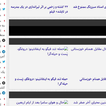
ح
ای اسناد سبزرنگ ممنوع شد
۲۲ کشته و زخمی بر اثر تیراندازی در یک مدرسه
ت
در تایلند+ فیلم
م
س
رو ب
ا
منطق
ب
ا
ت
آمری
م
یک 
خ
قابل همنام خوزستانی
حمله تند فیگو به اینفانتینو: دروغگو، پَست‌ و
حیله‌گر!
م
کشی
ش
ه
ا