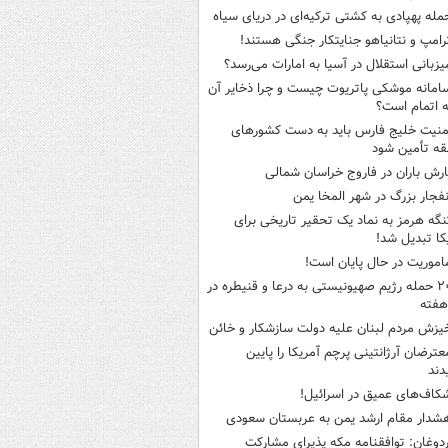
مله پهپادی به کشتی ترکیه‌ای در دریای سیاه
رامپ و نتانیاهو جنایتکار جنگی هستند!
یزبانی استقلال در آسیا به امارات می‌رسد؟
امانه موشکی پاتریوت چیست و چرا ذخایر آن
ه اتمام است؟
منیت خلیج فارس باید به دست کشورهای
ه تأمین شود
ارش باران در فاروج خراسان شمالی
نفجار بزرگ در شهر المخا یمن
نگه هرمز به نماد یک تحقیر تاریخی برای
کا تبدیل شد!
اموریت در حال پایان است!
۲۰ حمله رژیم صهیونیستی به درعا و قنیطره در
هفته
یزش مردم لبنان علیه دولت سازشکار و خائن
عترضان آرژانتینی پرچم آمریکا را پایین
دند
کاف‌های عمیق در اسرائیل!
شدار مقام ارشد یمن به عربستان سعودی
ردوغان: توافقنامه مکه پذیرای مشارکت