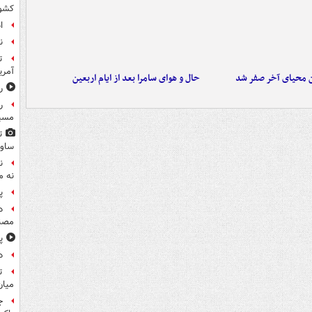
کشو
ا
ن
ت
آمری
ن محیای آخر صفر شد
حال و هوای سامرا بعد از ایام اربعین
ر
ر
مسیر
ت
ساوی
ن
نه م
پ
د
مصن
پ
د
ت
میان
ج