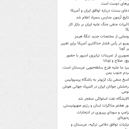
رهای دوست است
دعای بسنت درباره توافق ایران و آمریکا
تایج آزمون مدارس سمپاد اعلام شد
اثیرات منفی جنگ علیه ایران بر بازار کار
کا
ونمایی از مختصات جدید تنگۀ هرمز
وبیو در رأس فشار حداکثری آمریکا برای تغییر
 کوبا
صویری از تمرینات ترابزون اسپور با حضور
چ، صلاح و اونانا
برد ما علیه طرح سلطه‌جویی عربستان است،
ردم جنوب یمن
اسخ منفی یک لژیونر به باشگاه پرسپولیس
رخشش جوانان ایران در المپیاد جهانی هوش
وعی
الایشگاه نفت اسلواکی منفجر شد
ور هفتم مذاکرات لبنان و رژیم صهیونیستی
رامپ و سودای پیروزی در انتخابات
‌دوره‌ای
زئیات توافق دفاعی ترکیه، عربستان و