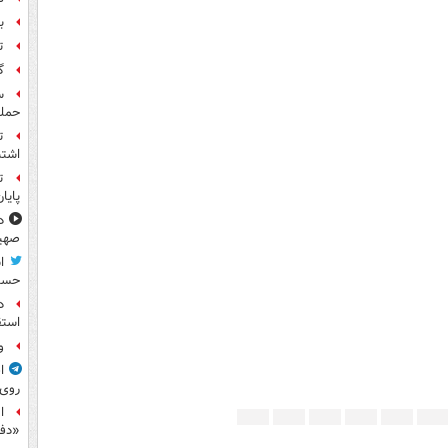
بر
ت
گ
حمله
ت
اشتب
ت
پایا
د
صهی
ا
حسی
د
استق
و
ا
روی
ا
«دف