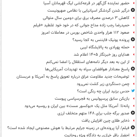
حضور نماینده گل‌گهر در قرعه‌کشی لیگ قهرمانان آسیا
درگیر شدن گردشگر اسپانیایی با نظامی صهیونیست
کاهش ۳ درصدی مصرف برق برای دومین سال متوالی
حمیدرضا رجب زاده مداح جوانی که در خود خود غلطید +فیلم
صعود ۱۱۲ هزار واحدی شاخص بورس در معاملات امروز
پرونده یونیک فایننس به کجا رسید؟
حمله پهپادی به پالایشگاه لیبی
هدایای روز خبرنگار ۱۴۰۵ اعلام شد
از این به بعد دیگر نامه‌های استقلال را امضا نمی‌کنم
پاسخ معنادار هوافضای سپاه به تهدیدات آمریکایی‌ها
توضیحات جدید مقاومت عراق درباره تعویق پاسخ به آمریکا و عربستان
چمن دستگردی زیر کشت نمی‌رود
حدس بزنید ایران چه رنگی است؟
بازیکن سابق پرسپولیس به فجرسپاسی پیوست
پانه‌تا: آمریکا مثل یک «بوکسور مست» بین ایران و روسیه می‌دود
صدور برگه جلب برای ۱۴۸ متهم متخلف ارزی
ذخایر طلای چین افزایش یافت
فیلم/ آیا پرونده‌ای در زمینه جرایم مرتبط با هوش مصنوعی ایجاد شده است؟
احضار باقر خرازی به دادگاه ویژه روحانیت