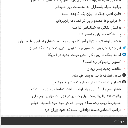
استقرار انبوه «دی‌اف‑۱۷» و پایان عصر پدافند آمریکا +عکس
بیانیه سپاه پاسداران به مناسبت روز خبرنگار
فارن افرز: جنگ با ایران یک فاجعه است
۶ فوتی و ۵ مصدوم بر اثر تصادف زنجیره‌ای
واکنش بقائی به خیالبافی ترامپ
پالایشگاه سیزران منفجر شد
هشدار ارشدترین ژنرال آمریکا درباره محدودیت‌های نظامی علیه ایران
اثر جدید کارتونیست سوری با عنوان مدیریت جدید تنگه هرمز
ادامه جنگ تا روی کار آمدن دولت جدید در آمریکا!
"سوپر ال‌نینو"در راه است؟
مقصد جدید پسر زیدان
بدون تعارف با پدر و پسر قهرمان
تصاویر دیده‌ نشده از دو فرمانده شهید موشکی
فشار هم‌زمان گرانی مواد اولیه و افت تقاضا بر بازار پلاستیک
رقابت ۲۸ والیبالیست برای حضور در فهرست نهایی تیم ملی
حمیدرضا رجب زاده مداح جوانی که در خود خود غلطید +فیلم
ترامپ التماس‌کننده توافقی است که خود ویران کرد
حوادث