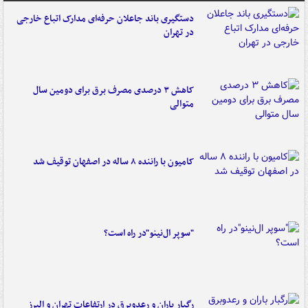
دستگیری باند جاعلان حرفه‌ای مدارک اتباع خارجی
در تهران
کاهش ۳ درصدی مصرف برق برای دومین سال
متوالی
کامیون با راننده ۸ ساله در اصفهان توقیف شد
"سوپر ال‌نینو"در راه است؟
رگبار باران و رعدوبرق در ارتفاعات تهران و البرز