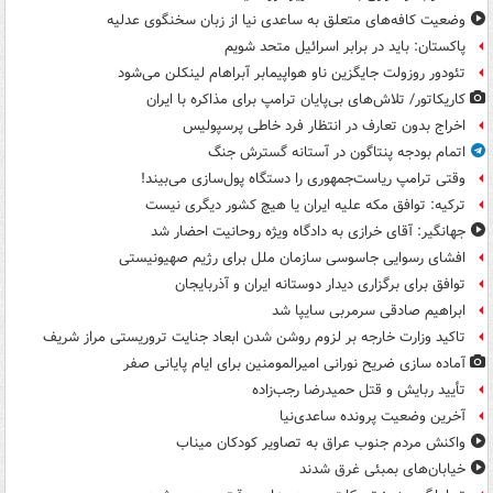
وضعیت کافه‌های متعلق به ساعدی نیا از زبان سخنگوی عدلیه
پاکستان: باید در برابر اسرائیل متحد شویم
تئودور روزولت جایگزین ناو هواپیمابر آبراهام لینکلن می‌شود
کاریکاتور/ تلاش‌های بی‌پایان ترامپ برای مذاکره با ایران
اخراج بدون تعارف در انتظار فرد خاطی پرسپولیس
اتمام بودجه پنتاگون در آستانه گسترش جنگ
وقتی ترامپ ریاست‌جمهوری را دستگاه پول‌سازی می‌بیند!
ترکیه: توافق مکه علیه ایران یا هیچ کشور دیگری نیست
جهانگیر: آقای خرازی به دادگاه ویژه روحانیت احضار شد
افشای رسوایی جاسوسی سازمان ملل برای رژیم صهیونیستی
توافق برای برگزاری دیدار دوستانه ایران و آذربایجان
ابراهیم صادقی سرمربی سایپا شد
تاکید وزارت خارجه بر لزوم روشن شدن ابعاد جنایت تروریستی مراز شریف
آماده سازی ضریح نورانی امیرالمومنین برای ایام پایانی صفر
تأیید ربایش و قتل حمیدرضا رجب‌زاده
آخرین وضعیت پرونده ساعدی‌نیا
واکنش مردم جنوب عراق به تصاویر کودکان میناب
خیابان‌های بمبئی غرق شدند