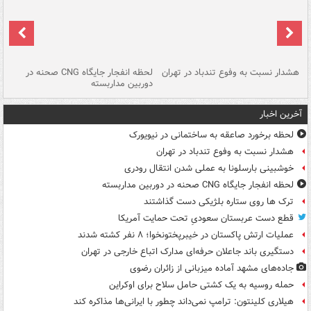
ای
هشدار نسبت به وفوع تندباد در تهران
لحظه انفجار جایگاه CNG صحنه در
دس
دوربین مداربسته
ات
آخرین اخبار
لحظه برخورد صاعقه به ساختمانی در نیویورک
هشدار نسبت به وفوع تندباد در تهران
خوشبینی بارسلونا به عملی شدن انتقال رودری
لحظه انفجار جایگاه CNG صحنه در دوربین مداربسته
ترک ها روی ستاره بلژیکی دست گذاشتند
قطع دست عربستان سعودیِ تحت حمایت آمریکا
عملیات ارتش پاکستان در خیبرپختونخوا؛ ۸ نفر کشته شدند
دستگیری باند جاعلان حرفه‌ای مدارک اتباع خارجی در تهران
جاده‌های مشهد آماده میزبانی از زائران رضوی
حمله روسیه به یک کشتی حامل سلاح برای اوکراین
هیلاری کلینتون: ترامپ نمی‌داند چطور با ایرانی‌ها مذاکره کند