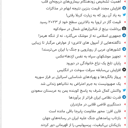
اهمیت تشخیص زودهنگام بیماری‌های دریچه‌ای قلب
افزایش مجدد قیمت بنزین نتیجه ابهام در مذاکرات
به یاد آن روز که به زیارت کربلا رفتی!
قیمت گاز در اروپا به بالاترین سطح خود از ۲۰۲۳ رسید
برداشت برنج از شالیزارهای شمال در سوادکوه
جمهوری اسلامی نه از موشک می‌گذرد، نه از تنگه هرمز!
ناگفته‌هایی از آمپول های لاغری؛ از عوارض مرگبار تا زیبایی
کشورهای عربی از رویارویی و جنگ با ایران می‌ترسند!
تجهیز موشکهای سپاه به نفس اژدها+عکس
پایان تلخ یک نزاع خانوادگی در دورود
افزایش بی‌سابقه سرقت سوخت در انگلیس
پرواز بالگردها و پهپادهای شناسایی اسرائیل بر فراز سوریه
یک صهیونیست به جرم اعتراض به نتانیاهو زندانی شد
واکنش کمال شرف به پاسخ کوبنده یمن به عربستان سعودی
قدرت نظامی ایران فراتر از برآوردها
دستگیری قاضی قلابی در مازندران
فارن افرز: محور مقاومت پابرجا باقی مانده است
بازتاب پیامدهای جنگ علیه ایران در رسانه‌های جهان
بازیکنان بی‌کیفیت، پرسپولیس را از قهرمانی دور کردند