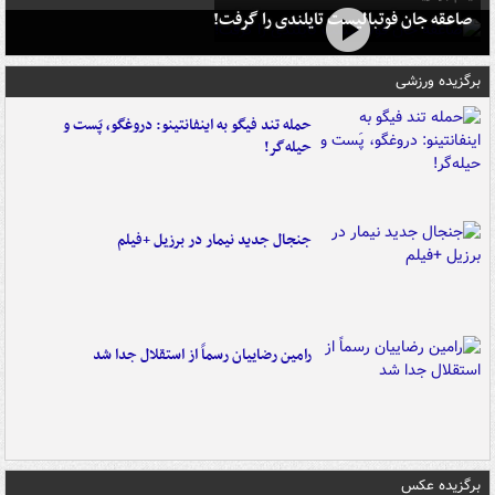
صاعقه جان فوتبالیست تایلندی را گرفت!
برگزیده ورزشی
حمله تند فیگو به اینفانتینو: دروغگو، پَست‌ و
حیله‌گر!
جنجال جدید نیمار در برزیل +فیلم
رامین رضاییان رسماً از استقلال جدا شد
برگزیده عکس