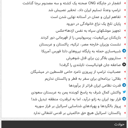
انفجار در جایگاه CNG صحنه یک کشته و سه مصدوم برجا گذاشت
ترامپ وعدۀ تسلیم ایران داد، تحقیر نصیبش شد
تفاهم ایران و عمان در آستانه نهایی شدن است
پایان تلخ یک نزاع خانوادگی در دورود
تجهیز موشکهای سپاه به نفس اژدها+عکس
بازیکنان بی‌کیفیت، پرسپولیس را از قهرمانی دور کردند
نشست وزیران خارجه مصر، ترکیه، پاکستان و عربستان
شبیه‌سازی حمله به پایگاه نیروهای دلتا فورس آمریکا
سناریوی بلاگر زن برای قتل شوهرش
صاعقه جان فوتبالیست تایلندی را گرفت!
عصبانیت ترامپ از پیروزی نامزد حامی فلسطین در میشیگان
بقائی: برنامه‌ای برای سفر به قطر و پاکستان نداریم
قدرت نظامی ایران فراتر از برآوردها
واکنش کمال شرف به پاسخ کوبنده یمن به عربستان سعودی
قرار بود ایران به زانو درآید، اما به ابرقدرت منطقه تبدیل شد!
پرواز بالگردها و پهپادهای شناسایی اسرائیل بر فراز سوریه
پاکستان: اسرائیل هیچ حق حاکمیتی بر قدس اشغالی ندارد
حوادث