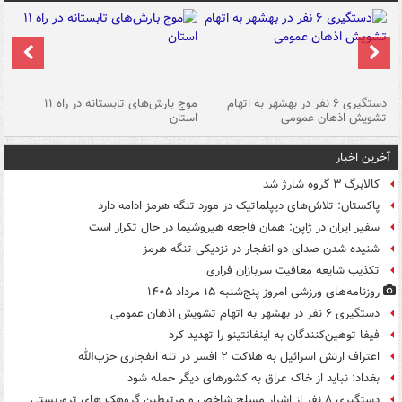
دستگیری ۶ نفر در بهشهر به اتهام
موج بارش‌های تابستانه در راه ۱۱
تشویش اذهان عمومی
استان
فا
آخرین اخبار
کالابرگ ۳ گروه شارژ شد
پاکستان: تلاش‌های دیپلماتیک در مورد تنگه هرمز ادامه دارد
سفیر ایران در ژاپن: همان فاجعه هیروشیما در حال تکرار است
شنیده شدن صدای دو انفجار در نزدیکی تنگه هرمز
تکذیب شایعه معافیت سربازان فراری
روزنامه‌های ورزشی امروز پنج‌شنبه ۱۵ مرداد ۱۴۰۵
دستگیری ۶ نفر در بهشهر به اتهام تشویش اذهان عمومی
فیفا توهین‌کنندگان به اینفانتینو را تهدید کرد
اعتراف ارتش اسرائیل به هلاکت ۲ افسر در تله انفجاری حزب‌الله
بغداد: نباید از خاک عراق به کشورهای دیگر حمله شود
دستگیری ۸ نفر از اشرار مسلح شاخص و مرتبطین گروهک های تروریستی