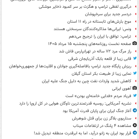
درگیری لفظی ترامپ و هگزث بر سر کمبود ذخایر موشکی
دردسر جدید برای سرخپوشان
موج بارش‌های تابستانه در راه ۱۱ استان
ونس: ایرانی‌ها مذاکره‌کنندگان سرسختی هستند
ترامپ: توافق با ایران را ترجیح می‌دهم
صفحه نخست روزنامه‌های پنجشنبه ۱۵ مرداد ۱۴۰۵
راز مرگ مرد ۷۲ ساله در تهرانپارس فاش شد
قابی زیبا از قلعه بابک آذربایجان شرقی
ریزش پایگاه جدید ترامپ بافاصله‌گیری جوانان و اقلیت‌ها از جمهوری‌خواهان
نمایی زیبا از طبیعت بکر استان گیلان
کاهش شدید واردات نفت چین به دلیل جنگ علیه ایران
آهوی ایرانی
فریاد مردم «فدایی خامنه‌ای بودن» است
نشریه آمریکایی: روسیه قدرتمندترین ناوگان هوایی در کل اروپا را دارد
آغاز جنگ ایران برای پایان قدرت آمریکا بود
سناریوی بلاگر زن برای قتل شوهرش
مشاهده ۴ پلنگ در ارتفاعات میناب
قرار بود ایران به زانو درآید، اما به ابرقدرت منطقه تبدیل شد!