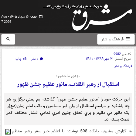
جمعه ۱۶ مرداد ۱۴۰۵ -
Aug
7 2026
فرهنگ و هنر
کد خبر
9982
تاریخ انتشار:
۲۱ مهر ۱۳۸۹ - ۱۴:۱۰
۰ نظر
چاپ
فرهنگ و هنر
مهدي سلحشور:
استقبال از رهبر انقلاب، مانور عظيم جشن ظهور
اين حرکت خود را "مانور عظيم جشن ظهور" گذاشته ايم يعني برگزاري هر
چه باشکوه تر مراسم استقبال از ولي امر مسلمين و نائب امام زمان(عج)را
يک مانور مي دانيم و براي تحقق چنين امري تمامي اقشار مختلف کمر
همت بسته اند.
به گزارش مشرق، پايگاه 598 نوشت: با اعلام خبر سفر رهبر معظم