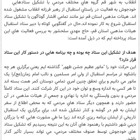
انقلاب به شهر قم گروه هاي مختلف مردمي با تشکيل ستادهايي
خودجوش به فعاليت در راستاي استقبال از رهبر فرزانه انقلاب مشغول شده
اند. هيئات مذهبي استان قم نيز مانند تمامي اقشار گوناگون با تشکيل ستاد
استقبال شروع به کار نموده اند.حال در گفتگويي کوتاه با دبير ستاد استقبال
هيئات مذهبي استان قم، حاج مهدي سلحشور به بررسي فعاليت هاي اين
ستاد پرداخته ايم که در ذيل آمده است:
هدف از تشکيل اين ستاد چه بوده و چه برنامه هايي در دستور کار اين ستاد
قرار دارد؟
اين حرکت خود را "مانور عظيم جشن ظهور" گذاشته ايم يعني برگزاري هر چه
باشکوه تر مراسم استقبال از ولي امر مسلمين و نائب امام زمان(عج)را يک
مانور مي دانيم و براي تحقق چنين امري تمامي دوستان کمر همت بسته اند
تا هر کسي به اندازه وسع و توان خود در اين کار شرکت کنند. اين ستاد کاملأ
مردمي و بدون وابستگي به اداره يا نهادي و جمعي از هيئات مذهبي در آن
حضور دارند و همچون ديگر ستاد هاي مردمي که به محض اطلاع از سفر
ايشان به قم در گوشه و کنار تشکيل شده اند، براي برگزاري يک استقبال
تاريخي از ايشان برنامه ريزي کرده اند زيرا ما طي مشورت هايي که با بزرگان
ديني شهر داشتيم با رهنمود هاي آنان به اين نتيجه رسيديم که تشکيل ستاد
هاي خودجوش توسط صنوف مختلف مردمي، مي تواند بسيار تأثير گذار
باشد.