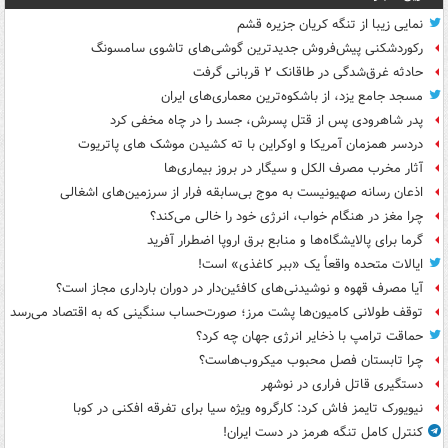
نمایی زیبا از تنگه کریان جزیره قشم
رکوردشکنی پیش‌فروش جدیدترین گوشی‌های تاشوی سامسونگ
حادثه غرق‌شدگی در طاقانک ۲ قربانی گرفت
مسجد جامع یزد، از باشکوه‌ترین معماری‌های ایران
پدر شاهرودی پس از قتل پسرش، جسد را در چاه مخفی کرد
دردسر همزمان آمریکا و اوکراین با ته کشیدن موشک های پاتریوت
آثار مخرب مصرف الکل و سیگار در بروز بیماری‌ها
اذعان رسانه صهیونیست به موج بی‌سابقه فرار از سرزمین‌های اشغالی
چرا مغز در هنگام خواب، انرژی خود را خالی می‌کند؟
گرما برای پالایشگاه‌ها و منابع برق اروپا اضطرار آفرید
ایالات متحده واقعاً یک «ببر کاغذی» است!
آیا مصرف قهوه و نوشیدنی‌های کافئین‌دار در دوران بارداری مجاز است؟
توقف طولانی کامیون‌ها پشت مرز؛ صورت‌حساب سنگینی که به اقتصاد می‌رسد
حماقت ترامپ با ذخایر انرژی جهان چه کرد؟
چرا تابستان فصل محبوب میکروب‌هاست؟
دستگیری قاتل فراری در نوشهر
نیویورک تایمز فاش کرد: کارگروه ویژه سیا برای تفرقه افکنی در کوبا
کنترل کامل تنگه هرمز در دست ایران!