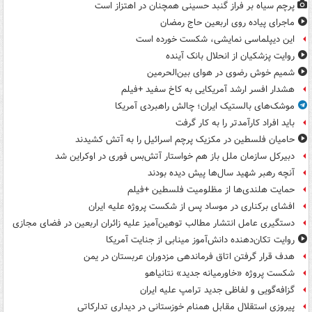
پرچم سیاه بر فراز گنبد حسینی همچنان در اهتزاز است
ماجرای پیاده روی اربعین حاج رمضان
این دیپلماسی نمایشی، شکست خورده است
روایت پزشکیان از انحلال بانک آینده
شمیم خوش رضوی در هوای بین‌الحرمین
هشدار افسر ارشد آمریکایی به کاخ سفید +فیلم
موشک‌های بالستیک ایران؛ چالش راهبردی آمریکا
باید افراد کارآمدتر را به کار گرفت
حامیان فلسطین در مکزیک پرچم اسرائیل را به آتش کشیدند
دبیرکل سازمان ملل باز هم خواستار آتش‌بس فوری در اوکراین شد
آنچه رهبر شهید سال‌ها پیش دیده بودند
حمایت هلندی‌ها از مظلومیت فلسطین +فیلم
افشای برکناری در موساد پس از شکست پروژه علیه ایران
دستگیری عامل انتشار مطالب توهین‌آمیز علیه زائران اربعین در فضای مجازی
روایت تکان‌دهنده دانش‌آموز مینابی از جنایت آمریکا
هدف قرار گرفتن اتاق‌ فرماندهی مزدوران عربستان در یمن
شکست پروژه «خاورمیانه جدید» نتانیاهو
گزافه‌گویی و لفاظی جدید ترامپ علیه ایران
پیروزی استقلال مقابل همنام خوزستانی در دیداری تدارکاتی