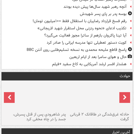
آنچه رهبر شهید سال‌ها پیش دیده بودند
بوسه‌ پدر بر پای پسر شهیدش
رقم فسخ قرارداد رضاییان با استقلال فقط ۱۰۰میلیون تومان!
تکذیب ادعای «نحوه ردزنی محل استقرار شهید لاریجانی»
آیا تینا پاکروان بازهم از ساترا مجوز فعالیت می‌گیرد؟
کویت دستور تعطیلی تنها مدرسه ایرانی را صادر کرد
پاسخ قاطع ملیحه محمدی به نسخه تسلیم‌طلبی روی آنتن BBC
حال و هوای سامرا بعد از ایام اربعین
هشدار افسر ارشد آمریکایی به کاخ سفید +فیلم
حوادث
شته
حادثه غرق‌شدگی در طاقانک ۲ قربانی
پدر شاهرودی پس از قتل پسرش،
دس
گرفت
جسد را در چاه مخفی کرد
آخرین اخبار