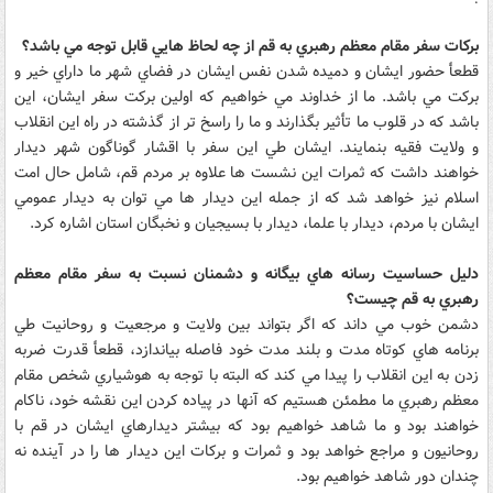
برکات سفر مقام معظم رهبري به قم از چه لحاظ هايي قابل توجه مي باشد؟
قطعأ حضور ايشان و دميده شدن نفس ايشان در فضاي شهر ما داراي خير و
برکت مي باشد. ما از خداوند مي خواهيم که اولين برکت سفر ايشان، اين
باشد که در قلوب ما تأثير بگذارند و ما را راسخ تر از گذشته در راه اين انقلاب
و ولايت فقيه بنمايند. ايشان طي اين سفر با اقشار گوناگون شهر ديدار
خواهند داشت که ثمرات اين نشست ها علاوه بر مردم قم، شامل حال امت
اسلام نيز خواهد شد که از جمله اين ديدار ها مي توان به ديدار عمومي
ايشان با مردم، ديدار با علما، ديدار با بسيجيان و نخبگان استان اشاره کرد.
دليل حساسيت رسانه هاي بيگانه و دشمنان نسبت به سفر مقام معظم
رهبري به قم چيست؟
دشمن خوب مي داند که اگر بتواند بين ولايت و مرجعيت و روحانيت طي
برنامه هاي کوتاه مدت و بلند مدت خود فاصله بياندازد، قطعأ قدرت ضربه
زدن به اين انقلاب را پيدا مي کند که البته با توجه به هوشياري شخص مقام
معظم رهبري ما مطمئن هستيم که آنها در پياده کردن اين نقشه خود، ناکام
خواهند بود و ما شاهد خواهيم بود که بيشتر ديدارهاي ايشان در قم با
روحانيون و مراجع خواهد بود و ثمرات و برکات اين ديدار ها را در آينده نه
چندان دور شاهد خواهيم بود.