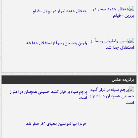
جنجال جدید نیمار در برزیل +فیلم
رامین رضاییان رسماً از استقلال جدا شد
برگزیده عکس
پرچم سیاه بر فراز گنبد حسینی همچنان در اهتزاز
است
حرم امیرالمومنین محیای آخر صفر شد