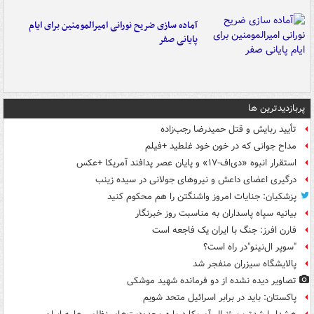
آماده سازی ضریح نورانی امیرالمومنین برای ایام
پایانی صفر
پربازدیدترین ها
تأیید ربایش و قتل حمیدرضا رجب‌زاده
مداح جوانی که در خون خود غلطید +فیلم
استقرار انبوه «دی‌اف‑۱۷» و پایان عصر پدافند آمریکا +عکس
درگیری اعضای داعش و نیروهای جولانی در سیده زینب
پزشکیان: جنایات امروز واشنگتن را هم محکوم کنید
بیانیه سپاه پاسداران به مناسبت روز خبرنگار
فارن افرز: جنگ با ایران یک فاجعه است
"سوپر ال‌نینو"در راه است؟
پالایشگاه سیزران منفجر شد
تصاویر دیده‌ نشده از دو فرمانده شهید موشکی
پاکستان: باید در برابر اسرائیل متحد شویم