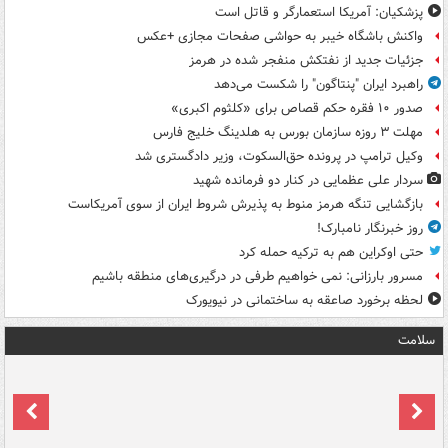
پزشکیان: آمریکا استعمارگر و قاتل است
واکنش باشگاه خیبر به حواشی صفحات مجازی +عکس
جزئیات جدید از نفتکش منفجر شده در هرمز
راهبرد ایران "پنتاگون" را شکست می‌دهد
صدور ۱۰ فقره حکم قصاص برای «کلثوم اکبری»
مهلت ۳ روزه سازمان بورس به هلدینگ خلیج فارس
وکیل ترامپ در پرونده حق‌السکوت، وزیر دادگستری شد
سردار علی عظمایی در کنار دو فرمانده شهید
بازگشایی تنگه هرمز منوط به پذیرش شروط ایران از سوی آمریکاست
روز خبرنگار نامبارک!
حتی اوکراین هم به ترکیه حمله کرد
مسرور بارزانی: نمی خواهیم طرفی در درگیری‌های منطقه باشیم
لحظه برخورد صاعقه به ساختمانی در نیویورک
سلامت