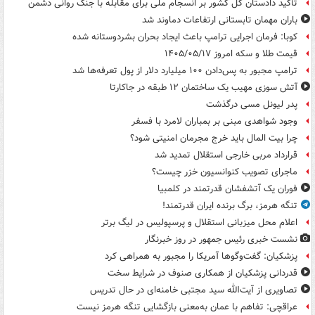
تأکید دادستان کل کشور بر انسجام ملی برای مقابله با جنگ روانی دشمن
باران مهمان تابستانی ارتفاعات دماوند شد
کوبا: فرمان اجرایی ترامپ باعث ایجاد بحران بشردوستانه شده
قیمت طلا و سکه امروز ۱۴۰۵/۰۵/۱۷
ترامپ مجبور به پس‌دادن ۱۰۰ میلیارد دلار از پول تعرفه‌ها شد
آتش سوزی مهیب یک ساختمان ۱۲ طبقه در جاکارتا
پدر لیونل مسی درگذشت
وجود شواهدی مبنی بر بمباران لامرد با فسفر
چرا بیت المال باید خرج مجرمان امنیتی شود؟
قرارداد مربی خارجی استقلال تمدید شد
ماجرای تصویب کنوانسیون خزر چیست؟
فوران یک آتشفشان قدرتمند در کلمبیا
تنگه هرمز، برگ برنده ایران قدرتمند!
اعلام محل میزبانی استقلال و پرسپولیس در لیگ برتر
نشست خبری رئیس جمهور در روز خبرنگار
پزشکیان: گفت‌وگوها آمریکا را مجبور به همراهی کرد
قدردانی پزشکیان از همکاری صنوف در شرایط سخت
تصاویری از آیت‌الله سید مجتبی خامنه‌ای در حال تدریس
عراقچی: تفاهم با عمان به‌معنی بازگشایی تنگه هرمز نیست