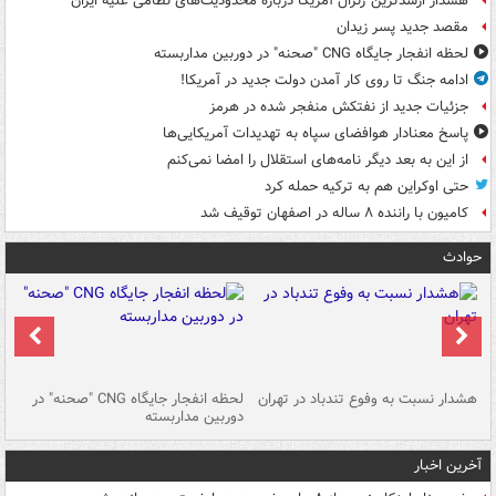
هشدار ارشدترین ژنرال آمریکا درباره محدودیت‌های نظامی علیه ایران
مقصد جدید پسر زیدان
لحظه انفجار جایگاه CNG "صحنه" در دوربین مداربسته
ادامه جنگ تا روی کار آمدن دولت جدید در آمریکا!
جزئیات جدید از نفتکش منفجر شده در هرمز
پاسخ معنادار هوافضای سپاه به تهدیدات آمریکایی‌ها
از این به بعد دیگر نامه‌های استقلال را امضا نمی‌کنم
حتی اوکراین هم به ترکیه حمله کرد
کامیون با راننده ۸ ساله در اصفهان توقیف شد
حوادث
ای
هشدار نسبت به وفوع تندباد در تهران
لحظه انفجار جایگاه CNG "صحنه" در
دس
دوربین مداربسته
ات
آخرین اخبار