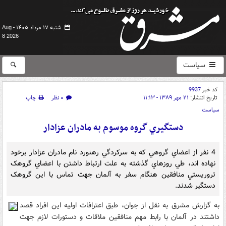
شنبه ۱۷ مرداد ۱۴۰۵ -
Aug
8 2026
سیاست
کد خبر
9937
تاریخ انتشار:
۲۱ مهر ۱۳۸۹ - ۱۱:۱۳
۰ نظر
چاپ
سیاست
دستگيري گروه موسوم به مادران عزادار
4 نفر از اعضاي گروهي که به سرکردگي رهنورد نام مادران عزادار برخود
نهاده اند، طي روزهاي گذشته به علت ارتباط داشتن با اعضاي گروهک
تروريستي منافقين هنگام سفر به آلمان جهت تماس با اين گروهک
دستگير شدند.
به گزارش مشرق به نقل از جوان، طبق اعترافات اوليه اين افراد قصد
داشتند در آلمان با رابط مهم منافقين ملاقات و دستورات لازم جهت