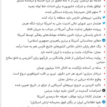
خدمه ناو لینکلن: پس از ۸ ماه حضور در دریا خسته و درمانده‌ شدیم
توافق بغداد و شرکت «شورون» برای احداث خط لوله بصره
۴ متهم قتل حمیدرضا رجب‌زاده دستگیر شدند
ولایتی: نیروهای خارجی باید منطقه را ترک کنند
هشدار دبیر شورای عالی امنیت ملی به امریکا درباره تنگه هرمز
پرونده حقوقی جنایت جنگی آمریکا در میناب به جریان افتاد
ادعای زلنسکی درباره تامین ماهانه موشک‌های رهگیر توسط آمریکا
خطای محاسباتی آمریکا و برتری راهبردی جمهوری اسلامی!
زنگ خطر پایان ذخایر دفاعی کشورهای خلیج فارس هم به صدا درآمد
عمان: مذاکرات مثبت و سازنده با ایران ادامه دارد
روایت رسانه اسرائیلی از فشار واشنگتن بر تل‌آویو برای آتش‌بس و خلع سلاح
حماس
سکه در آستانه بازگشت به کانال ۱۸۸ میلیون تومان
دریادار سیاری: امروز هر خبر دقیق، تیری بر قلب امپراطوری دروغ است
وقوع حادثه دریایی در ساحل عمان
تاکید الزیدی بر خروج نیروهای آمریکایی از عراق در تاریخ تعیین شده
اعتراضات گسترده در آلمان علیه دولت مرتس
هشدار کانادا درباره عواقب تعرفه ۵۰ درصدی آمریکا
نفوذ اطلاعاتی ایران در یگان فوق محرمانه ارتش اسرائیل!