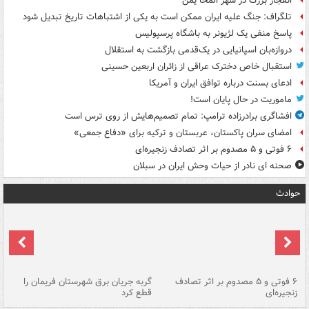
انفجار بزرگ در شهر المخا یمن
تلگراف: جنگ علیه ایران ممکن است به یکی از اشتباهات تاریخ تبدیل شود
پاسخ منفی یک لژیونر به باشگاه پرسپولیس
دروازه‌بان اسپانیایی در یک‌قدمی بازگشت به استقلال
استقبال خاص دخترک عراقی از زائران اربعین حسینی
ادعای بسنت درباره توافق ایران و آمریکا
ماموریت در حال پایان است!
افشاگری برادرزاده ترامپ: تمام تصمیم‌هایش از روی ترس است
امضای سران پاکستان، عربستان و ترکیه برای «دفاع جمعی»
۶ فوتی و ۵ مصدوم بر اثر تصادف زنجیره‌ای
صحنه ای نادر از حیات وحش ایران در سبلان
حوادث
۶ فوتی و ۵ مصدوم بر اثر تصادف
گربه جریان برق شهرستان فریمان را
رگ
زنجیره‌ای
قطع کرد