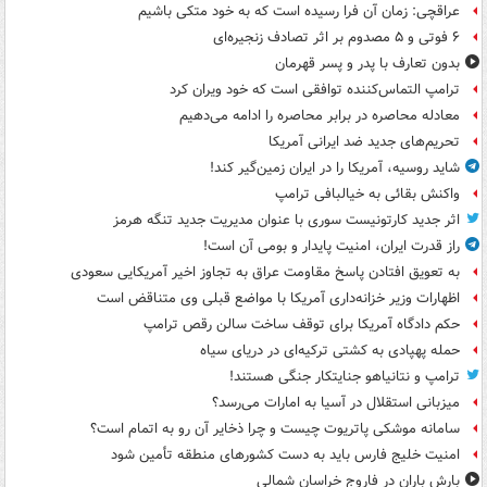
عراقچی: زمان آن فرا رسیده است که به خود متکی باشیم
۶ فوتی و ۵ مصدوم بر اثر تصادف زنجیره‌ای
بدون تعارف با پدر و پسر قهرمان
ترامپ التماس‌کننده توافقی است که خود ویران کرد
معادله محاصره در برابر محاصره را ادامه می‌دهیم
تحریم‌های جدید ضد ایرانی آمریکا
شاید روسیه، آمریکا را در ایران زمین‌گیر کند!
واکنش بقائی به خیالبافی ترامپ
اثر جدید کارتونیست سوری با عنوان مدیریت جدید تنگه هرمز
راز قدرت ایران، امنیت پایدار و بومی آن است!
به تعویق افتادن پاسخ مقاومت عراق به تجاوز اخیر آمریکایی سعودی
اظهارات وزیر خزانه‌داری آمریکا با مواضع قبلی وی متناقض است
حکم دادگاه آمریکا برای توقف ساخت سالن رقص ترامپ
حمله پهپادی به کشتی ترکیه‌ای در دریای سیاه
ترامپ و نتانیاهو جنایتکار جنگی هستند!
میزبانی استقلال در آسیا به امارات می‌رسد؟
سامانه موشکی پاتریوت چیست و چرا ذخایر آن رو به اتمام است؟
امنیت خلیج فارس باید به دست کشورهای منطقه تأمین شود
بارش باران در فاروج خراسان شمالی