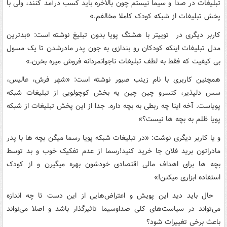
تبلیغات در صدا و سیما نیستم چون بالاخره باید کسب درآمد کنند، ولی با
پخش تبلیغات از شبکه کودک کاملا مخالفم.»
کاربر دیگری در توییتر با هشتگ پویا بدون تبلیغ نوشته است: «بدترین
مدل تبلیغات اینکه کودکان رو بندازی به جون پدر مادرشدن تا یک مسول
بی کیفیت که فقط به لطف تبلیغات ناجوانمردانه فروش میره بخرن.»
همچنین کاربری با نام زینب صبور نوشته است: «شهر فرش، عالیس،
سس دلپذیر، کنسرو چین چین یه بخش کوچولویی از تبلیغات شبکه
پویاست. آخه اینا چه ربطی به بچه داره. جدا از این پخش تبلیغات از شبکه
پویا ظلم به بچه ها نیست؟»
و یا کاربر دیگری نوشت: «در تبلیغات شبکه پویا رسما میگن بچه ها با پدر
مادراتون برید فلان جا خرید کنید!رسما از عدم تفکیک خوب و بد توسط
بچه ها برای اهداف مالی اقتصادی خودشون بهره میگیرن و از کودک
استفاده ابزاری میکنن!»
حال باید دید این پویش و اعتراض‌هایی از این دست تا چه اندازه
می‌تواند در سیاست‌های کلی صداوسیما تاثیرگذار باشد و اصلا می‌نواند
باعث برخی تغییرات شود؟