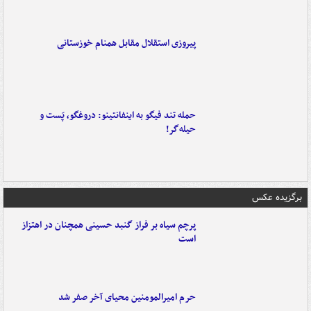
پیروزی استقلال مقابل همنام خوزستانی
حمله تند فیگو به اینفانتینو: دروغگو، پَست‌ و
حیله‌گر!
برگزیده عکس
پرچم سیاه بر فراز گنبد حسینی همچنان در اهتزاز
است
حرم امیرالمومنین محیای آخر صفر شد