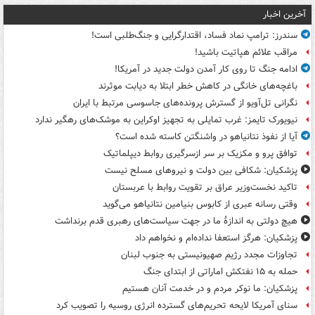
آخرین اخبار
سندرز: ترامپ نماد فساد، اقتدارگرایی و جنگ‌طلبی است!
مراقب علائم هپاتیت باشید!
ادامه جنگ تا روی کار آمدن دولت جدید در آمریکا!
باغچه‌های خانگی در کاهش خطر ابتلا به دیابت موثرند
نگرانی تل‌آویو از گسترش پرونده‌های جاسوسی مرتبط با ایران
نیویورک تایمز: غرب تمایلی به تجهیز اوکراین به موشک‌های رهگیر ندارد
آیا از نفوذ نتانیاهو در واشنگتن کاسته شده است؟
توافق پرو و مکزیک بر سر ازسرگیری روابط دیپلماتیک
پزشکیان: شکافی بین دولت و نیروهای مسلح نیست
تاکید نخست‌وزیر عراق بر تقویت روابط با عربستان
وقتی رسانه عبری از کابوس بنیامین نتانیاهو می‌گوید
هیچ دولتی به اندازۀ ما در جهت سیاست‌های رهبری قدم برنداشت
پزشکیان: هرگز استعفا نداده‌ام و نخواهم داد
تجاوزات مجدد رژیم صهیونیستی به جنوب لبنان
حمله به ۱۵ نفتکش‌ اماراتی از ابتدای جنگ
پزشکیان: ما نوکر مردم و در خدمت آنان هستیم
سنای آمریکا لایحه تحریم‌های گسترده انرژی روسیه را تصویب کرد