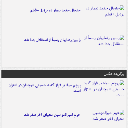
جنجال جدید نیمار در برزیل +فیلم
رامین رضاییان رسماً از استقلال جدا شد
برگزیده عکس
پرچم سیاه بر فراز گنبد حسینی همچنان در اهتزاز
است
حرم امیرالمومنین محیای آخر صفر شد