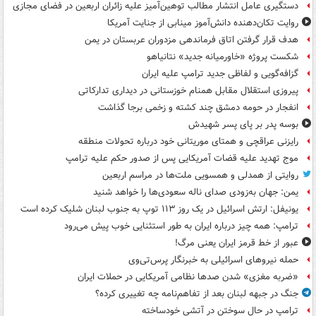
دستگیری عامل انتشار مطالب توهین‌آمیز علیه زائران اربعین در فضای مجازی
روایت تکان‌دهنده دانش‌آموز مینابی از جنایت آمریکا
هدف قرار گرفتن اتاق‌ فرماندهی مزدوران عربستان در یمن
شکست پروژه «خاورمیانه جدید» نتانیاهو
گزافه‌گویی و لفاظی جدید ترامپ علیه ایران
پیروزی استقلال مقابل همنام خوزستانی در دیداری تدارکاتی
انفجار در حومه دمشق چند کشته و زخمی برجا گذاشت
بوسه‌ پدر بر پای پسر شهیدش
رایزنی عراقچی و همتای موریتانی خود درباره تحولات منطقه
موج تهدید علیه قضات آمریکایی پس از صدور حکم علیه ترامپ
روایتی از همدلی و همسویی ملت‌ها در مراسم اربعین
یمن: جهان به‌زودی صدای ناله سعودی‌ها را خواهد شنید
یونیفل: ارتش اسرائیل در یک روز ۱۱۳ توپ به جنوب لبنان شلیک کرده است
ترامپ: همه چیز درباره ایران به طور استثنایی خوب پیش می‌رود
عبور از خط قرمز ایران یعنی مرگ!
حمله نیروهای اسرائیلی به خبرنگار پرس‌تی‌وی
«ضربه مغزی» شدن صدها نظامی آمریکایی در حملات ایران
جنگ در جبهه لبنان بعد از تفاهم‌نامه چه تغییری کرده؟
ترامپ در حال سوختن در آتشی خودساخته