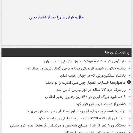
حال و هوای سامرا بعد از ایام اربعین
پربازدیدترین ها
یاوه‌گویی تولیدکننده موشک کروز اوکراینی علیه ایران
بیانیه خانواده شهید لاریجانی درباره برخی گمانه‌زنی‌های رسانه‌ای
پادشاه سنگین‌وزنی که در جهان رقیب ندارد
ماهواره‌ها خسارت انفجار جبل‌علی امارت را لو دادند
راز مرگ مرد ۷۲ ساله در تهرانپارس فاش شد
۶ دستاورد بزرگ ایران در ۱۶۰ روز رهبری رهبر انقلاب
دشان از دست عربستان فرار کرد
ترامپ: همه چیز درباره ایران به طور استثنایی خوب پیش می‌رود
عربستان فرمانده ائتلاف دریایی چندملیتی را منصوب کرد
دستگیری ۸ نفر از اشرار مسلح شاخص و مرتبطین گروهک های تروریستی
موج بارش‌های تابستانه در راه ۱۱ استان