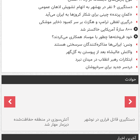
دستگیری ۶ نفر در بهشهر به اتهام تشویش اذهان عمومی
«کمانِ پرنده» چینی برای شکار کروزها به ایران می‌آید
درگیری لفظی ترامپ و هگزث بر سر کمبود ذخایر موشکی
۸۰۰ سازۀ آمریکایی خاکستر شد
خود فروخته‌ها چطور با موساد همکاری می‌کردند؟
ونس: ایرانی‌ها مذاکره‌کنندگان سرسختی هستند
واکنش عالیشاه بعد از پیوستن به گل‌گهر
ابتکارات رهبر انقلاب در میدان نبرد
دردسر جدید برای سرخپوشان
حوادث
دستگیری قاتل فراری در نوشهر
آتش‌سوزی در منطقه حفاظت‌شده
دیزمار مهار شد
مص
آخرین اخبار