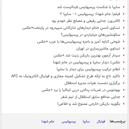
سایپا با شکست پرسپولیس فینالیست شد
فیلم/ جام شهدا؛ پرسپولیس ۰ - سایپا ۲
کالدرون: جدایی رفیعی و مصلح نظر خودم بود
تساوی حُسنِ ختام دیدارهای تدارکاتی سپیدرود در پایتخت+عکس
سکونشین‌های میلیاردی در پرسپولیس؟
شوخی کنایه آمیز و بامزه پرسپولیسی‌ها با عرب +عکس
تساوی ماشین‌سازی در تهران
سردار آزمون بهترین بازیکن زنیت شد +عکس
عکس/ دیدار سایپا و پرسپولیس در جام شهدا
اعلام ترکیب پرسپولیس برای دیدار با سایپا
تاکید تاج به ارائه طرح تشکیل کمیته مجازی و فوتبال الکترونیک به AFC
برگزاری نشست هیات مدیره استقلال
یوونتوس در ضربات پنالتی دربی ایتالیا را برد +عکس
جدایی مدافع سابق استقلال از تیم شفر
بگویید بازیکن خارجی ممنوع شد و خلاص!
برچسب‌ها
فوتبال
سایپا
پرسپولیس
جام شهدا