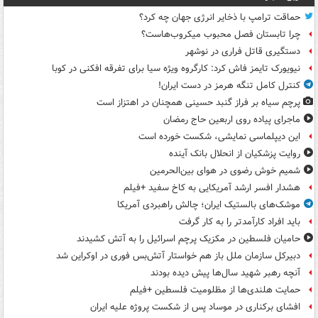
حماقت ترامپ با ذخایر انرژی جهان چه کرد؟
چرا تابستان فصل محبوب میکروب‌هاست؟
دستگیری قاتل فراری در نوشهر
نیویورک تایمز فاش کرد: کارگروه ویژه سیا برای تفرقه افکنی در کوبا
کنترل کامل تنگه هرمز در دست ایران!
پرچم سیاه بر فراز گنبد حسینی همچنان در اهتزاز است
ماجرای پیاده روی اربعین حاج رمضان
این دیپلماسی نمایشی، شکست خورده است
روایت پزشکیان از انحلال بانک آینده
شمیم خوش رضوی در هوای بین‌الحرمین
هشدار افسر ارشد آمریکایی به کاخ سفید +فیلم
موشک‌های بالستیک ایران؛ چالش راهبردی آمریکا
باید افراد کارآمدتر را به کار گرفت
حامیان فلسطین در مکزیک پرچم اسرائیل را به آتش کشیدند
دبیرکل سازمان ملل باز هم خواستار آتش‌بس فوری در اوکراین شد
آنچه رهبر شهید سال‌ها پیش دیده بودند
حمایت هلندی‌ها از مظلومیت فلسطین +فیلم
افشای برکناری در موساد پس از شکست پروژه علیه ایران