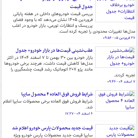
جدول قیمت
بررسی قیمت خودروهای داخلی در هفته پایانی
فروردین ۱۴۰۵ نشان می‌دهد که با وجود فضای
پرریسک و انتظارات تورمی، بازار خودرو در اغلب
مدل‌ها تغییرات محدودی را تجربه کرده است.
۲۷ فروردین ۰۵ - ۰۹:۵۶
عقب‌نشینی‌ قیمت‌ها در بازار خودرو+ جدول
بازار خودرو بین ۳۰ بهمن تا ۷ اسفند ۱۴۰۴ در اکثر
مدل‌ها کاهش قیمت داشت، هرچند برخی خودروها
مانند پژو ۲۰۷ اتوماتیک رشد قیمت چشمگیری را
تجربه کردند.
۷ اسفند ۰۴ - ۰۹:۴۶
ﺷﺮﺍﯾﻂ ﻓﺮﻭﺵ ﻓﻮﻕ ﺍﻟﻌﺎﺩه ۴ ﻣﺤﺼﻮل سایپا
ﺷﺮﺍﯾﻂ ﻓﺮﻭﺵ ﻓﻮﻕ ﺍﻟﻌﺎﺩه ﺑﺮﺧﯽ ﻣﺤﺼﻮﻻﺕ ﺳﺎﯾﭙﺎ اعلام
شد.
۶ اسفند ۰۴ - ۱۷:۲۷
قیمت جدید محصولات پارس خودرو اعلام شد
سایپا قیمت جدید محصولات پارس خودرو ویژه