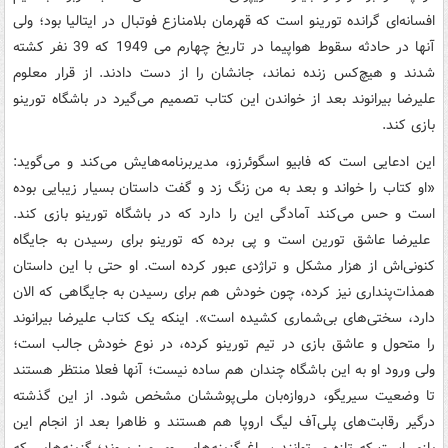
افسانه‌ای گرانده تورینو است که قهرمان بلامنازع فوتبال در ایتالیا بود؛ ولی
آنها در حادثه سقوط هواپیما در تاریخ چهارم می 1949 که 39 نفر کشته
شدند و هیچ‌کس زنده نماند، جانشان را از دست دادند. از قرار معلوم
علیرضا بیرانوند بعد از خواندن این کتاب تصمیم می‌گیرد در باشگاه تورینو
بازی کند.
این ادعایی است که فابیو اسگوئرزو، مدیربرنامه‌هایش می‌کند و می‌گوید:
«او کتاب را خواند و بعد به من زنگ زد و گفت داستان بسیار زیبایی بوده
است و حس می‌کند آمادگی این را دارد که در باشگاه تورینو بازی کند.
علیرضا عاشق تورین است و پی برده که تورینو برای رسیدن به جایگاه
کنونی‌اش از هزار مشکل و تراژدی عبور کرده است. او حتی با این داستان
همذات‌پنداری نیز کرده، چون خودش هم برای رسیدن به جایگاهی که الان
دارد، سختی‌های بی‌شماری کشیده است». اینکه یک کتاب علیرضا بیرانوند
را متحول و عاشق بازی در تیم تورینو کرده، در نوع خودش جالب است؛
ولی ورود او به این باشگاه چندان هم ساده نیست؛ آنها فعلا منتظر هستند
تا وضعیت سیریگو، دروازه‌بان ملی‌پوششان مشخص شود. از این گذشته
درگیر رقابت‌های پلی‌آف لیگ اروپا هم هستند و ظاهرا بعد از انجام این
بازی است که تازه می‌توانند سراغ گزینه‌های روی میز بروند؛ گزینه‌هایی که