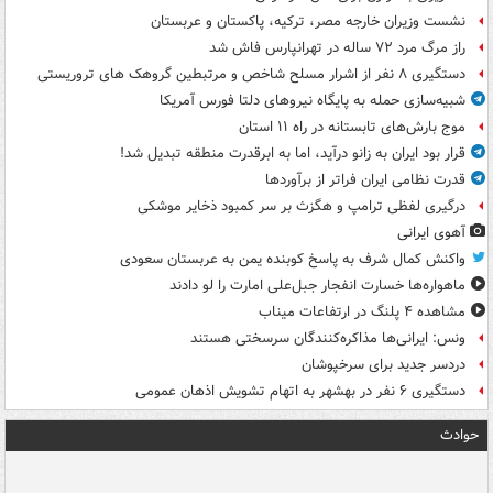
نشست وزیران خارجه مصر، ترکیه، پاکستان و عربستان
راز مرگ مرد ۷۲ ساله در تهرانپارس فاش شد
دستگیری ۸ نفر از اشرار مسلح شاخص و مرتبطین گروهک های تروریستی
شبیه‌سازی حمله به پایگاه نیروهای دلتا فورس آمریکا
موج بارش‌های تابستانه در راه ۱۱ استان
قرار بود ایران به زانو درآید، اما به ابرقدرت منطقه تبدیل شد!
قدرت نظامی ایران فراتر از برآوردها
درگیری لفظی ترامپ و هگزث بر سر کمبود ذخایر موشکی
آهوی ایرانی
واکنش کمال شرف به پاسخ کوبنده یمن به عربستان سعودی
ماهواره‌ها خسارت انفجار جبل‌علی امارت را لو دادند
مشاهده ۴ پلنگ در ارتفاعات میناب
ونس: ایرانی‌ها مذاکره‌کنندگان سرسختی هستند
دردسر جدید برای سرخپوشان
دستگیری ۶ نفر در بهشهر به اتهام تشویش اذهان عمومی
حوادث