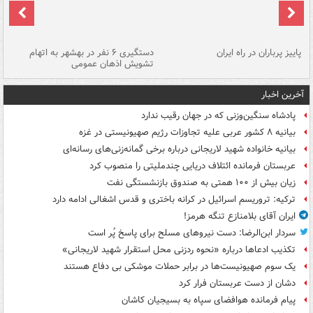
ن
پاییز پرباران در راه ایران
دستگیری ۶ نفر در بهشهر به اتهام
تشویش اذهان عمومی
اس
آخرین اخبار
پادشاه سنگین‌وزنی که در جهان رقیب ندارد
بیانیه ۸ کشور عربی علیه تجاوزات رژیم صهیونیستی در غزه
بیانیه خانواده شهید لاریجانی درباره برخی گمانه‌زنی‌های رسانه‌ای
عربستان فرمانده ائتلاف دریایی چندملیتی را منصوب کرد
زیان بیش از ۱۰۰ همتی به صندوق‌ بازنشستگی نفت
ترکیه: تروریسم اسرائیل در کرانه باختری و قدس اشغالی ادامه دارد
ایران آقای بلامنازع تنگه هرمز!
سردار ابن‌الرضا: دست نیروهای مسلح برای پاسخ پُر است
تکذیب ادعاها درباره «نحوه ردزنی محل استقرار شهید لاریجانی»
یک‌ سوم صهیونیست‌ها در برابر حملات موشکی بی دفاع هستند
دشان از دست عربستان فرار کرد
پیام فرمانده هوافضای سپاه به بسیجیان کاشان