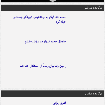
برگزیده ورزشی
حمله تند فیگو به اینفانتینو: دروغگو، پَست‌ و
حیله‌گر!
جنجال جدید نیمار در برزیل +فیلم
رامین رضاییان رسماً از استقلال جدا شد
برگزیده عکس
آهوی ایرانی