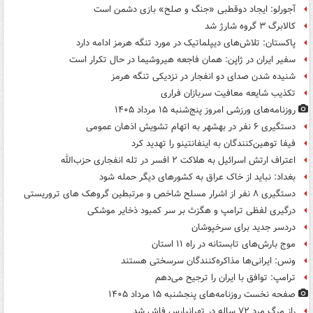
آجورلو: ایجاد دوقطبی «جنگ و صلح‌» بازی دشمن است
کالابرگ ۳ گروه شارژ شد
پاکستان: تلاش‌های دیپلماتیک در مورد تنگه هرمز ادامه دارد
سفیر ایران در ژاپن: همان فاجعه هیروشیما در حال تکرار است
شنیده شدن صدای دو انفجار در نزدیکی تنگه هرمز
تکذیب شایعه معافیت سربازان فراری
روزنامه‌های ورزشی امروز پنج‌شنبه ۱۵ مرداد ۱۴۰۵
دستگیری ۶ نفر در بهشهر به اتهام تشویش اذهان عمومی
فیفا توهین‌کنندگان به اینفانتینو را تهدید کرد
اعتراف ارتش اسرائیل به هلاکت ۲ افسر در تله انفجاری حزب‌الله
بغداد: نباید از خاک عراق به کشورهای دیگر حمله شود
دستگیری ۸ نفر از اشرار مسلح شاخص و مرتبطین گروهک های تروریستی
درگیری لفظی ترامپ و هگزث بر سر کمبود ذخایر موشکی
دردسر جدید برای سرخپوشان
موج بارش‌های تابستانه در راه ۱۱ استان
ونس: ایرانی‌ها مذاکره‌کنندگان سرسختی هستند
ترامپ: توافق با ایران را ترجیح می‌دهم
صفحه نخست روزنامه‌های پنجشنبه ۱۵ مرداد ۱۴۰۵
راز مرگ مرد ۷۲ ساله در تهرانپارس فاش شد