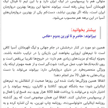
متوالی هم با پرسپولیس در لیگ ایران دارد و با این تیم تا فینال لیگ
قهرمانان آسیا پیش رفته است. بیرانوند نه‌تنها این روزها بهترین دروازه‌بان
ایران است، بلکه اگر بهترین نباشد، دست‌کم یکی از بهترین دروازه‌بان‌های
آسیا در این برهه هم محسوب می‌شود.
بیشتر بخوانید:
بیرانوند
: حاضرم تا تورین بدوم +عکس
همین دو مورد در کنار درخشش در جام جهانی و لیگ قهرمانان آسیا کافی
است تا تیم‌های اروپایی بخواهند این بازیکن را در ترکیب داشته باشند.
به‌ویژه اینکه او مزیت‌های زیادی هم دارد؛ در خروج‌ها تقریبا بی‌نقص است و
روی تک‌به‌تک‌ها خوب عمل می‌کند؛ شوت‌گیر است و از همه مهم‌تر اینکه یک
ویژگی منحصربه‌فرد در دنیای دروازه‌بانی دارد: بیرانوند می‌تواند با دست
پرتاب‌هایی به طول 70 متر انجام دهد!
اتفاقا همین ویژگی‌ها باعث شده این روزها صحبت از انتقالش به تیم‌های
ایتالیایی شود؛ سه باشگاه تورینو، آتالانتا و کالیاری، رزومه بیرانوند را در
اختیار دارند و می‌توانند با پرداخت فقط 600 هزار یورو، بند فسخ او را فعال و
از پرسپولیس جدایش کنند. اتفاقا این همان موضوعی است که روز گذشته
روزنامه ایتالیایی «توتواسپرت»، روزنامه چاپ تورین، به آن اشاره کرده و به