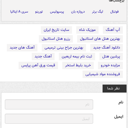
برچسب‌ها
فوتبال
لیگ برتر
دروازه بان
پرسپولیس
تورینو
سری A ایتالیا
آپ آهنگ
موزیک شاه
سایت تاریخ ایران
بهترین هتل های استانبول
رزرو هتل استانبول
دانلود آهنگ جدید
بهترین جراح بینی ترمیمی
آهنگ های جدید
پرشین هتل
ثبت نام بیمه اربعین
آهنگ جدید
مزایده خودرو
خرید بلیط استخر
قیمت ورق آهن پرایس
فروشنده مواد شیمیایی
نظر شما
نام
ایمیل