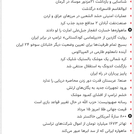
شناسایی و بازداشت ۲۱مزدور موساد در کرمان
ابوالقاسم قاسم‌زاده درگذشت
عملیات امنیتی حشد الشعبی در مرزهای عراق و اردن
صنعت‌نفت آبادان ۲ مدافع جدید جذب کرد
ماهواره‌ها خسارت انفجار جبل‌علی امارت را لو دادند
روایت گاردین از «دیپلماسی کودکستانی» ترامپ در برابر ایران
بسیج تمام ظرفیت‌ها برای تعیین وضعیت دیگر خلبانان سوخو ۲۴ ایران
آینده نامعلوم طارمی در المپیاکوس
کره شمالی یک موشک بالستیک شلیک کرد
بازگشت اندونگ به استقلال منتفی شد
پاییز پرباران در راه ایران
صنعا: عربستان قدرت دور زدن محاصره دریایی را ندارد
ورود تجهیزات جدید به یگان‌های ارتش
خشم ترامپ از افشای کمبود موشک
رسانه صهیونیست: حزب الله در حال تغییر قواعد بازی است
قیمت جهانی طلا امروز ۱۵ مرداد
۸۰۰ سازۀ آمریکایی خاکستر شد
تهاتر ۱۶۷۳ میلیارد تومان از اموال شرکت‌های تراستی
ماهواره ایرانی که از سد ابرها عبور می‌کند