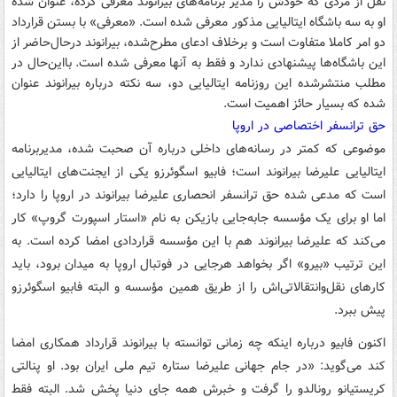
نقل از مردی که خودش را مدیر برنامه‌های بیرانوند معرفی کرده، عنوان شده
او به سه باشگاه ایتالیایی مذکور معرفی شده است. «معرفی» با بستن قرارداد
دو امر کاملا متفاوت است و برخلاف ادعای مطرح‌شده، بیرانوند درحال‌حاضر از
این باشگاه‌ها پیشنهادی ندارد و فقط به آنها معرفی شده است. بااین‌حال در
مطلب منتشرشده این روزنامه ایتالیایی دو، سه نکته درباره بیرانوند عنوان
شده که بسیار حائز اهمیت است.
حق ترانسفر اختصاصی در اروپا
موضوعی که کمتر در رسانه‌های داخلی درباره آن صحبت شده، مدیربرنامه
ایتالیایی علیرضا بیرانوند است؛ فابیو اسگوئرزو یکی از ایجنت‌های ایتالیایی
است که مدعی شده حق ترانسفر انحصاری علیرضا بیرانوند در اروپا را دارد؛
اما او برای یک مؤسسه جابه‌جایی بازیکن به نام «استار اسپورت گروپ» کار
می‌کند که علیرضا بیرانوند هم با این مؤسسه قراردادی امضا کرده است. به
این ترتیب «بیرو» اگر بخواهد هرجایی در فوتبال اروپا به میدان برود، باید
کارهای نقل‌وانتقالاتی‌اش را از طریق همین مؤسسه و البته فابیو اسگوئرزو
پیش ببرد.
اکنون فابیو درباره اینکه چه زمانی توانسته با بیرانوند قرارداد همکاری امضا
کند می‌گوید: «در جام جهانی علیرضا ستاره تیم ملی ایران بود. او پنالتی
کریستیانو رونالدو را گرفت و خبرش همه جای دنیا پخش شد. البته فقط