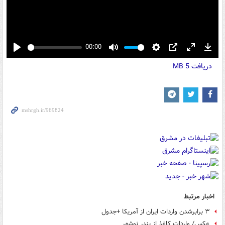
00:00
Play
Mute
Settings
PIP
Enter
Down
دریافت
5 MB
fullscreen
اخبار مرتبط
۳ برابرشدن واردات ایران از آمریکا +جدول
عکس/ واردات کاغذ از بندر نوشهر