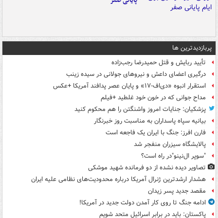
پایانی صفر
پربازدیدترین ها
تأیید ربایش و قتل حمیدرضا رجب‌زاده
درگیری اعضای داعش و نیروهای جولانی در سیده زینب
استقرار انبوه «دی‌اف‑۱۷» و پایان عصر پدافند آمریکا +عکس
مداح جوانی که در خون خود غلطید +فیلم
پزشکیان: جنایات امروز واشنگتن را هم محکوم کنید
بیانیه سپاه پاسداران به مناسبت روز خبرنگار
فارن افرز: جنگ با ایران یک فاجعه است
پالایشگاه سیزران منفجر شد
"سوپر ال‌نینو"در راه است؟
تصاویر دیده‌ نشده از دو فرمانده شهید موشکی
هشدار ارشدترین ژنرال آمریکا درباره محدودیت‌های نظامی علیه ایران
مقصد جدید پسر زیدان
ادامه جنگ تا روی کار آمدن دولت جدید در آمریکا!
پاکستان: باید در برابر اسرائیل متحد شویم