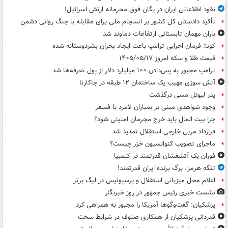
نفوذ اطلاعاتی ایران در یگان فوق محرمانه ارتش اسرائیل!
تأکید دادستان کل کشور بر انسجام ملی برای مقابله با جنگ روانی دشمن
باران مهمان تابستانی ارتفاعات دماوند شد
کوبا: فرمان اجرایی ترامپ باعث ایجاد بحران بشردوستانه شده
قیمت طلا و سکه امروز ۱۴۰۵/۰۵/۱۷
ترامپ مجبور به پس‌دادن ۱۰۰ میلیارد دلار از پول تعرفه‌ها شد
آتش سوزی مهیب یک ساختمان ۱۲ طبقه در جاکارتا
پدر لیونل مسی درگذشت
وجود شواهدی مبنی بر بمباران لامرد با فسفر
چرا بیت المال باید خرج مجرمان امنیتی شود؟
قرارداد مربی خارجی استقلال تمدید شد
ماجرای تصویب کنوانسیون خزر چیست؟
فوران یک آتشفشان قدرتمند در کلمبیا
تنگه هرمز، برگ برنده ایران قدرتمند!
اعلام محل میزبانی استقلال و پرسپولیس در لیگ برتر
نشست خبری رئیس جمهور در روز خبرنگار
پزشکیان: گفت‌وگوها آمریکا را مجبور به همراهی کرد
قدردانی پزشکیان از همکاری صنوف در شرایط سخت