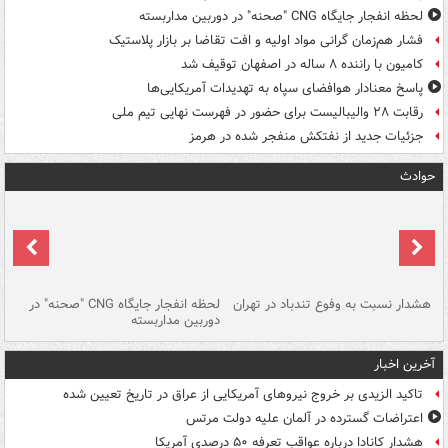
لحظه انفجار جایگاه CNG "صحنه" در دوربین مداربسته
فشار هم‌زمان گرانی مواد اولیه و افت تقاضا بر بازار پلاستیک
کامیون با راننده ۸ ساله در اصفهان توقیف شد
پاسخ معنادار هوافضای سپاه به تهدیدات آمریکایی‌ها
رقابت ۲۸ والیبالیست برای حضور در فهرست نهایی تیم ملی
جزئیات جدید از نفتکش منفجر شده در هرمز
حوادث
ای
هشدار نسبت به وفوع تندباد در تهران
لحظه انفجار جایگاه CNG "صحنه" در
دس
دوربین مداربسته
ات
آخرین اخبار
تاکید الزیدی بر خروج نیروهای آمریکایی از عراق در تاریخ تعیین شده
اعتراضات گسترده در آلمان علیه دولت مرتس
هشدار کانادا درباره عواقب تعرفه ۵۰ درصدی آمریکا