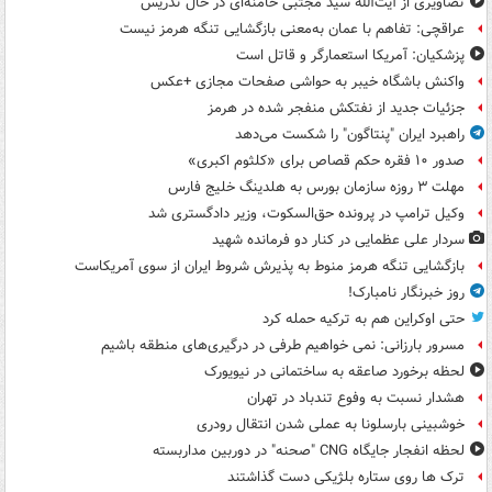
تصاویری از آیت‌الله سید مجتبی خامنه‌ای در حال تدریس
عراقچی: تفاهم با عمان به‌معنی بازگشایی تنگه هرمز نیست
پزشکیان: آمریکا استعمارگر و قاتل است
واکنش باشگاه خیبر به حواشی صفحات مجازی +عکس
جزئیات جدید از نفتکش منفجر شده در هرمز
راهبرد ایران "پنتاگون" را شکست می‌دهد
صدور ۱۰ فقره حکم قصاص برای «کلثوم اکبری»
مهلت ۳ روزه سازمان بورس به هلدینگ خلیج فارس
وکیل ترامپ در پرونده حق‌السکوت، وزیر دادگستری شد
سردار علی عظمایی در کنار دو فرمانده شهید
بازگشایی تنگه هرمز منوط به پذیرش شروط ایران از سوی آمریکاست
روز خبرنگار نامبارک!
حتی اوکراین هم به ترکیه حمله کرد
مسرور بارزانی: نمی خواهیم طرفی در درگیری‌های منطقه باشیم
لحظه برخورد صاعقه به ساختمانی در نیویورک
هشدار نسبت به وفوع تندباد در تهران
خوشبینی بارسلونا به عملی شدن انتقال رودری
لحظه انفجار جایگاه CNG "صحنه" در دوربین مداربسته
ترک ها روی ستاره بلژیکی دست گذاشتند