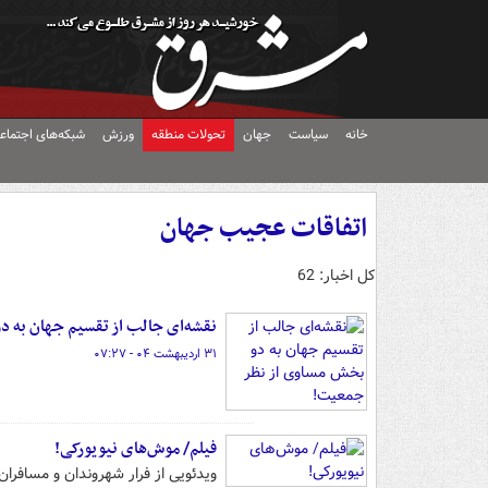
خانه
سیاست
جهان
تحولات منطقه
ورزش
شبکه‌های اجتماع
اتفاقات عجیب جهان
کل اخبار: 62
نقشه‌ای جالب از تقسیم جهان به 
۳۱ اردیبهشت ۰۴ - ۰۷:۲۷
فیلم/ موش‌های نیویورکی!
ویدئویی از فرار شهروندان و مسافران 