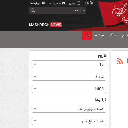
RSS
آرشیو
تماس با ما
دربارهٔ ما
MASHREGH
NEWS
یلم
دیدگاه
پیوندها
بازار
تاریخ
15
مرداد
1405
فیلترها
همه سرویس‌ها
همه انواع خبر