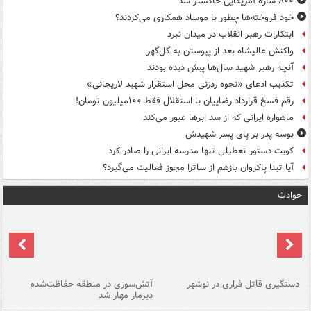
۸۰۰ سازۀ آمریکایی خاکستر شد
خود فروخته‌ها چطور با موساد همکاری می‌کردند؟
ابتکارات رهبر انقلاب در میدان نبرد
واکنش عالیشاه بعد از پیوستن به گل‌گهر
آنچه رهبر شهید سال‌ها پیش دیده بودند
تکذیب ادعای «نحوه ردزنی محل استقرار شهید لاریجانی»
رقم فسخ قرارداد رضاییان با استقلال فقط ۱۰۰میلیون تومان!
ماهواره ایرانی که از سد ابرها عبور می‌کند
بوسه‌ پدر بر پای پسر شهیدش
کویت دستور تعطیلی تنها مدرسه ایرانی را صادر کرد
آیا تینا پاکروان بازهم از ساترا مجوز فعالیت می‌گیرد؟
حوادث
دستگیری قاتل فراری در نوشهر
آتش‌سوزی در منطقه حفاظت‌شده
دیزمار مهار شد
مص