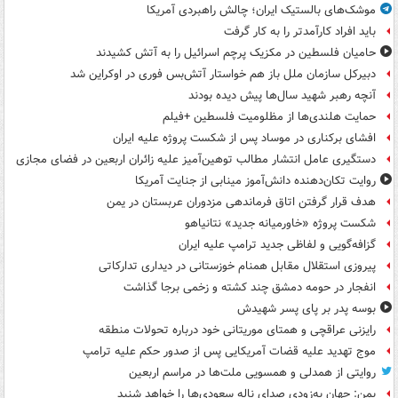
موشک‌های بالستیک ایران؛ چالش راهبردی آمریکا
باید افراد کارآمدتر را به کار گرفت
حامیان فلسطین در مکزیک پرچم اسرائیل را به آتش کشیدند
دبیرکل سازمان ملل باز هم خواستار آتش‌بس فوری در اوکراین شد
آنچه رهبر شهید سال‌ها پیش دیده بودند
حمایت هلندی‌ها از مظلومیت فلسطین +فیلم
افشای برکناری در موساد پس از شکست پروژه علیه ایران
دستگیری عامل انتشار مطالب توهین‌آمیز علیه زائران اربعین در فضای مجازی
روایت تکان‌دهنده دانش‌آموز مینابی از جنایت آمریکا
هدف قرار گرفتن اتاق‌ فرماندهی مزدوران عربستان در یمن
شکست پروژه «خاورمیانه جدید» نتانیاهو
گزافه‌گویی و لفاظی جدید ترامپ علیه ایران
پیروزی استقلال مقابل همنام خوزستانی در دیداری تدارکاتی
انفجار در حومه دمشق چند کشته و زخمی برجا گذاشت
بوسه‌ پدر بر پای پسر شهیدش
رایزنی عراقچی و همتای موریتانی خود درباره تحولات منطقه
موج تهدید علیه قضات آمریکایی پس از صدور حکم علیه ترامپ
روایتی از همدلی و همسویی ملت‌ها در مراسم اربعین
یمن: جهان به‌زودی صدای ناله سعودی‌ها را خواهد شنید