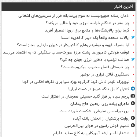
آخرین اخبار
اذعان رسانه صهیونیست به موج بی‌سابقه فرار از سرزمین‌های اشغالی
چرا مغز در هنگام خواب، انرژی خود را خالی می‌کند؟
گرما برای پالایشگاه‌ها و منابع برق اروپا اضطرار آفرید
ایالات متحده واقعاً یک «ببر کاغذی» است!
آیا مصرف قهوه و نوشیدنی‌های کافئین‌دار در دوران بارداری مجاز است؟
توقف طولانی کامیون‌ها پشت مرز؛ صورت‌حساب سنگینی که به اقتصاد می‌رسد
حماقت ترامپ با ذخایر انرژی جهان چه کرد؟
چرا تابستان فصل محبوب میکروب‌هاست؟
دستگیری قاتل فراری در نوشهر
نیویورک تایمز فاش کرد: کارگروه ویژه سیا برای تفرقه افکنی در کوبا
کنترل کامل تنگه هرمز در دست ایران!
پرچم سیاه بر فراز گنبد حسینی همچنان در اهتزاز است
ماجرای پیاده روی اربعین حاج رمضان
این دیپلماسی نمایشی، شکست خورده است
روایت پزشکیان از انحلال بانک آینده
شمیم خوش رضوی در هوای بین‌الحرمین
هشدار افسر ارشد آمریکایی به کاخ سفید +فیلم