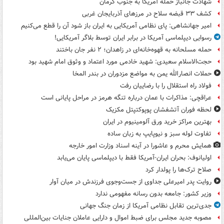
شهادت جانباز حمله آمریکا به جنوب کرمان
کشف ۳۳ قبضه سلاح در مرزهای آذربایجان غربی
امیر جهانشاهی: پای نظامی آمریکایی به ایران باز شود آن را قطع می‌کنیم
رسوایی دیپلماسی آمریکا در برابر ایران توسط بلاگر آمریکایی!
حمله مسلحانه به قهوه‌خانه‌ای در زاهدان؛ ۲ نفر جان باختند
حجت‌الاسلام سعیدی: شهید خادمی مورد اعتماد و وثوق امام شهید بود
حملات انصارالله یمن به مواضع مزدوران در بندر المخا
فولاد راه استقلال را با رضاییان رفت
عراقچی: مذاکرات با عمان درباره تنگه هرمز در مراحل پایانی است
لحظه فوران آتشفشان پوپوکتپتل مکزیک
بهترین مراکز خرید ورق آلومینیوم در ایران
تفاوت لوله سبز و نیوپایپ به زبان ساده
همایش محرم و عاشورا در آینه اسناد وزارت امور خارجه
اولیانوف: بحران ایران-آمریکا فقط با دیپلماسی پایان می‌یابد
صلاح ترک‌ها را پولدار کرد
روایت پدر امیرعلی جداوی از جست‌وجوی فرزندش در میان آوار
وزیر کشور: جامعه بدون رسانه مفهومی ندارد
جدی‌ترین تقابل نظامی آمریکا از زمان جنگ جهانی
مصوبه جدید مجلس برای ضبط اموال و دارایی عاملان جنایات بین‌المللی