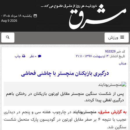
یکشنبه ۱۸ مرداد ۱۴۰۵ -
Aug 9 2026
ورزش
کد خبر
953329
تاریخ انتشار:
۳ اردیبهشت ۱۳۹۸ - ۲۱:۱۱
۰ نظر
چاپ
ورزش
درگیری بازیکنان منچستر با چاشنی فحاشی
پس از شکست سنگین منچستر مقابل اورتون بازیکنان در رختکن باهم
درگیری لفظی پیدا کردند.
به گزارش مشرق،
منچستریونایتد
در چارچوب هفته سی و پنجم در دیداری
عجیب با نتیجه ۴ بر صفر مقابل اورتون در
گودیسون
پارک متحمل شکست
سنگین شد.