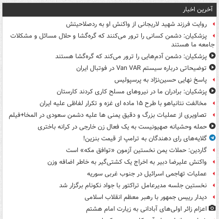
آخرین اخبار
روایت فرزند شهید لاریجانی از واکنش او به ردصلاحیتش
پزشکیان: دشمن کسانی را ترور می‌کنند که گره‌گشا و حلال مسائل و مشکلات
جامعه ما هستند
پزشکیان: دشمن آدم‌هایی را ترور می‌کند که گره‌گشا هستند
توضیحاتی درباره سیستم Van VAR در فوتبال ایران
پاسخ نهایی حسین‌نژاد به پرسپولیس
پزشکیان: برادران ما در نیروهای مسلح کاری کردند کارستان
مخالفت نتانیاهو با طرح ۱۵ ماده ای غزه و تکرار لفاظی علیه ایران
تصاویری از عملیات بزرگ و دقیق یمنی ها علیه دشمن سعودی در المخا+فیلم
حمله وحشیانه صهیونیست به یک فعال زن خارجی در کرانه باختری
گلایه‌های رای دهندگان به ترامپ از قیمت بنزین!
گاردین: حملات یمن نخستین آزمون «توافق مکه» است
واکنش علیرضا دبیر به اخراج یک کشتی‌گیر به خاطر اضافه وزن
عملیات تهاجمی اسرائیل در جنوب غربی سوریه
نخستین جلسه مدیرعامل تراکتور با جواد نکونام برگزار شد
دیدار رییس جمهور با رهبر معظم انقلاب اسلامی
اعزام زائر اولی‌های آبادانی به زیارت امام هشتم