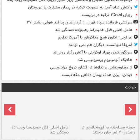
واکنش کنایه‌آمیز به عضویت ترکیه در پیمان مشترک با عربستان
رویای اف-۳۵ ترکیه در بن‌بست
سرکشی فرمانده سپاه تهران از گردان‌های پدافند هوایی لشکر ۲۷
عامل اصلی قتل حمیدرضا رجب‌زاده دستگیر شد
عراقچی: اکنون هیچ مذاکره‌ای با آمریکا نداریم
آمریکا نتوانست؛ دیگران هم نمی توانند
سرنگون‌کردن پهپاد اوکراینی با آتش رگبار روس‌ها
هافبک آلومینیوم پرسپولیسی شد
از مظلوم‌نمایی براندازها تا افشای دروغ مراد ویسی
فیدان: ایران هدف پیمان دفاعی مکه نیست
حوادث
حمله مسلحانه به قهوه‌خانه‌ای در
عامل اصلی قتل حمیدرضا رجب‌زاده
گر
زاهدان؛ ۲ نفر جان باختند
دستگیر شد
نا