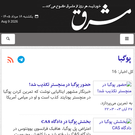
یکشنبه ۱۸ مرداد ۱۴۰۵ -
Aug 9 2026
پوگبا
کل اخبار: 16
حضور پوگبا در منچستر تکذیب شد!
خبرنگار مشهور ایتالیایی نوشت که تمرین کردن پوگبا
در منچستر یونایتد کذب است و او در میامی آمریکا
به تمرین می‌پردازد.
۲۷ آبان ۰۳ - ۲۲:۰۳
بخشش پوگبا در دادگاه CAS
اعتراض پل پوگبا، هافبک فرانسوی یوونتوس در
دادگاه CAS پذیرفته شد و با کاهش محرومیت