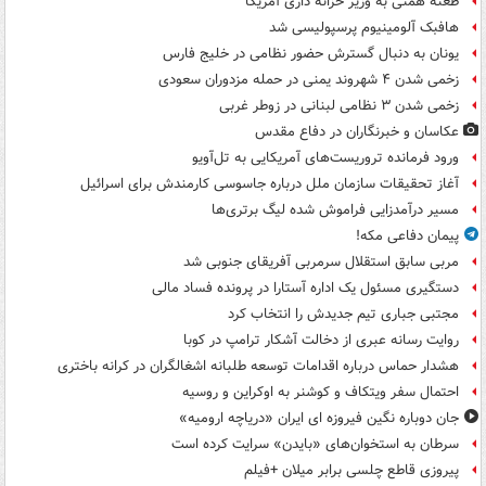
طعنه همتی به وزیر خزانه داری آمریکا
هافبک آلومینیوم پرسپولیسی شد
یونان به دنبال گسترش حضور نظامی در خلیج فارس
زخمی شدن ۴ شهروند یمنی در حمله مزدوران سعودی
زخمی شدن ۳ نظامی لبنانی در زوطر غربی
عکاسان و خبرنگاران در دفاع مقدس
ورود فرمانده تروریست‌های آمریکایی به تل‌آویو
آغاز تحقیقات سازمان ملل درباره جاسوسی کارمندش برای اسرائیل
مسیر درآمدزایی فراموش شده لیگ برتری‌ها
پیمان دفاعی مکه!
مربی سابق استقلال سرمربی آفریقای جنوبی شد
دستگیری مسئول یک اداره آستارا در پرونده فساد مالی
مجتبی جباری تیم جدیدش را انتخاب کرد
روایت رسانه عبری از دخالت آشکار ترامپ در کوبا
هشدار حماس درباره اقدامات توسعه طلبانه اشغالگران در کرانه باختری
احتمال سفر ویتکاف و کوشنر به اوکراین و روسیه
جان دوباره نگین فیروزه ای ایران «دریاچه ارومیه»
سرطان به استخوان‌های «بایدن» سرایت کرده است
پیروزی قاطع چلسی برابر میلان +فیلم