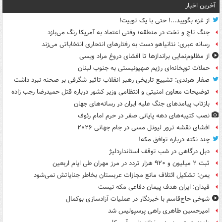
آخرین اخبار
از غزه بگویید...! حتی با یک توییت!
جنگ تاج و تخت در منطقه؛ وقتی اعتماد به آمریکا رنگ می‌بازد
رسانه عبری: نتانیاهو دست به رفتارهای انتحاری انتخاباتی می‌زند
از مظلوم‌نمایی براندازها تا افشای دروغ مراد ویسی
حملات توپخانه‌ای رژیم صهیونیستی به جنوب لبنان
صفار هرندی: تشییع تاریخی رهبر انقلاب تاثیر شگرفی بر صحنه نبرد داشت
توضیحات معاون امنیتی و انتظامی وزیر کشور درباره قتل حمیدرضا رجب زاده
بازتاب پیامدهای جنگ علیه ایران در رسانه‌های جهان
نصب کتیبه‌های دهه پایانی صفر در حرم امام رئوف
افشای نقشه ترور لیونل مسی در جام جهانی ۲۰۲۶
چند نکته درباره توافق مکه!
دبل درگاهی در شب توقف استانداردلیژ
ثبت ۲ میلیون و ۹۲۰ هزار تردد در مرز مهران طی ایام اربعین
یمن: تشکیل ائتلاف مانع مجازات عربستان بخاطر جنایاتش نمی‌شود
فیدان: ایران هدف پیمان دفاعی مکه نیست
شوخی حاج‌قاسم با خبرنگار در عملیات آزادسازی بوکمال
امیرحسین طاهری راهی پرسپولیس شد