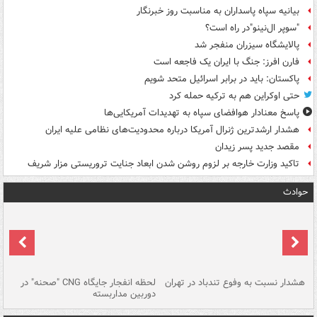
بیانیه سپاه پاسداران به مناسبت روز خبرنگار
"سوپر ال‌نینو"در راه است؟
پالایشگاه سیزران منفجر شد
فارن افرز: جنگ با ایران یک فاجعه است
پاکستان: باید در برابر اسرائیل متحد شویم
حتی اوکراین هم به ترکیه حمله کرد
پاسخ معنادار هوافضای سپاه به تهدیدات آمریکایی‌ها
هشدار ارشدترین ژنرال آمریکا درباره محدودیت‌های نظامی علیه ایران
مقصد جدید پسر زیدان
تاکید وزارت خارجه بر لزوم روشن شدن ابعاد جنایت تروریستی مزار شریف
حوادث
ای
هشدار نسبت به وفوع تندباد در تهران
لحظه انفجار جایگاه CNG "صحنه" در
دس
دوربین مداربسته
ات