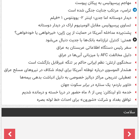
مهاجم پرسپولیس به پیکان پیوست
ترامپ، مرتکب جنایت جنگی شده است
دیدار دوستانه اما جدی؛ اینتر ۲- یوونتوس ۱ +فیلم
تساوی پرسپولیس مقابل الومینیوم اراک در دیدار دوستانه
پشت‌پرده مداخله آمریکا در حمایت از یِن ژاپن؛ خیرخواهی یا خودخواهی؟
همتی: کنترل ترازنامه بانک‌ها با جدیت دنبال می‌شود
سفر رئیس دستگاه اطلاعاتی عربستان به عراق
دلیل مخالفت AFC با میزبانی آبی‌ها در عراق
سخنگوی ارتش: نظم ایرانی حاکم بر تنگه غیرقابل بازگشت است
هشدار الموسوی درباره توطئه آمریکا برای ایجاد شکاف در نیروهای مسلح عراق
تعطیلی تدریجی مراکز دیالیز خصوصی به دلیل انباشت بدهی بیمه‌ها
خاویر باردم؛ یک ستاره در برابر سکوت جهان
خدمه ناو لینکلن: پس از ۸ ماه حضور در دریا خسته و درمانده‌ شدیم
توافق بغداد و شرکت «شورون» برای احداث خط لوله بصره
سلامت