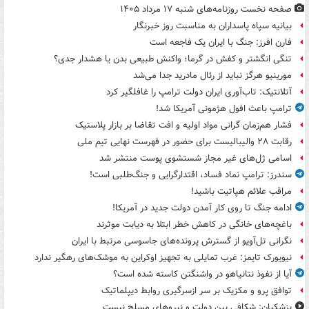
صفحه نخست روزنامه‌های شنبه ۱۷ مرداد ۱۴۰۵
بیانیه سپاه پاسداران به مناسبت روز خبرنگار
فارن افرز: جنگ با ایران یک فاجعه است
تنگی انگشتر و کفش در گرما؛ واکنش طبیعی بدن یا هشدار جدی؟
مورینیو هرگز نباید از رئال مادرید جدا می‌شد
آتلانتیک: تاب‌آوری ایران دولت ترامپ را غافلگیر کرد
ترامپ باعث افول هژمونی آمریکا شد!
فشار هم‌زمان گرانی مواد اولیه و افت تقاضا بر بازار پلاستیک
رقابت ۲۸ والیبالیست برای حضور در فهرست نهایی تیم ملی
اسامی ژل‌های غیر مجاز شستشوی پوست منتشر شد
سندرز: ترامپ نماد فساد، اقتدارگرایی و جنگ‌طلبی است!
مراقب علائم هپاتیت باشید!
ادامه جنگ تا روی کار آمدن دولت جدید در آمریکا!
باغچه‌های خانگی در کاهش خطر ابتلا به دیابت موثرند
نگرانی تل‌آویو از گسترش پرونده‌های جاسوسی مرتبط با ایران
نیویورک تایمز: غرب تمایلی به تجهیز اوکراین به موشک‌های رهگیر ندارد
آیا از نفوذ نتانیاهو در واشنگتن کاسته شده است؟
توافق پرو و مکزیک بر سر ازسرگیری روابط دیپلماتیک
پزشکیان: شکافی بین دولت و نیروهای مسلح نیست