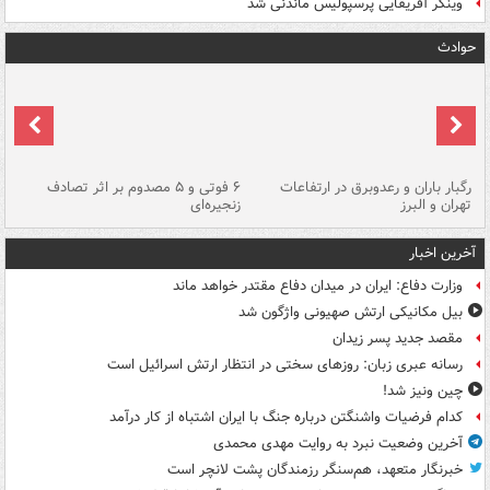
وینگر آفریقایی پرسپولیس ماندنی شد
حوادث
رگبار باران و رعدوبرق در ارتفاعات
۶ فوتی و ۵ مصدوم بر اثر تصادف
گر
تهران و البرز
زنجیره‌ای
قط
آخرین اخبار
وزارت دفاع: ایران در میدان دفاع مقتدر خواهد ماند
بیل مکانیکی ارتش صهیونی واژگون شد
مقصد جدید پسر زیدان
رسانه عبری زبان: روزهای سختی در انتظار ارتش اسرائیل است
چین ونیز شد!
کدام فرضیات واشنگتن درباره جنگ با ایران اشتباه از کار درآمد
آخرین وضعیت نبرد به روایت مهدی محمدی
خبرنگار متعهد، هم‌سنگر رزمندگان پشت لانچر است