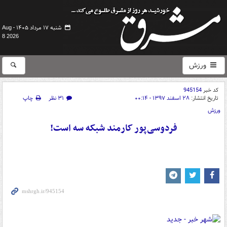
شنبه ۱۷ مرداد ۱۴۰۵ -
Aug
8 2026
ورزش
کد خبر
945154
تاریخ انتشار:
۲۸ اسفند ۱۳۹۷ - ۰۰:۱۴
۳۱ نظر
چاپ
ورزش
فردوسی‌پور کارمند شبکه سه است!