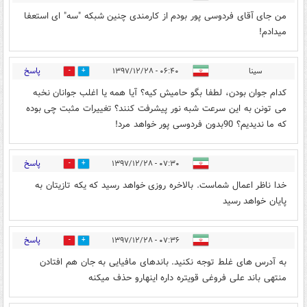
من جای آقای فردوسی پور بودم از کارمندی چنین شبکه "سه" ای استعفا
میدادم!
پاسخ
سینا
۰۶:۴۰ - ۱۳۹۷/۱۲/۲۸
5
38
کدام جوان بودن، لطفا بگو حامیش کیه؟ آیا همه یا اغلب جوانان نخبه
می تونن به این سرعت شبه نور پیشرفت کنند؟ تغییرات مثبت چی بوده
که ما ندیدیم؟ 90بدون فردوسی پور خواهد مرد!
پاسخ
۰۷:۳۰ - ۱۳۹۷/۱۲/۲۸
7
28
خدا ناظر اعمال شماست. بالاخره روزی خواهد رسید که یکه تازیتان به
پایان خواهد رسید
پاسخ
۰۷:۳۶ - ۱۳۹۷/۱۲/۲۸
2
17
به آدرس های غلط توجه نکنید. باندهای مافیایی به جان هم افتادن
منتهی باند علی فروغی قویتره داره اینهارو حذف میکنه