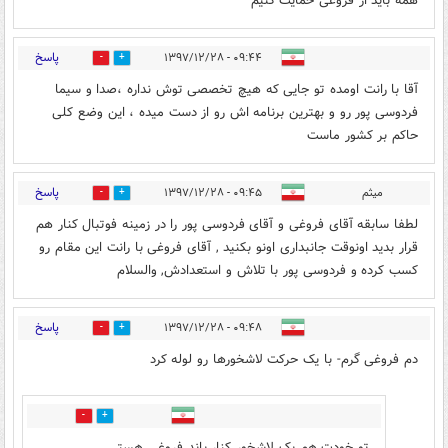
همه باید از فروغی حمایت کنیم
پاسخ
۰۹:۴۴ - ۱۳۹۷/۱۲/۲۸
2
25
آقا با رانت اومده تو جایی که هیچ تخصصی توش نداره ،صدا و سیما
فردوسی پور رو و بهترین برنامه اش رو از دست میده ، این وضع کلی
حاکم بر کشور ماست
پاسخ
میثم
۰۹:۴۵ - ۱۳۹۷/۱۲/۲۸
0
30
لطفا سابقه آقای فروغی و آقای فردوسی پور را در زمینه فوتبال کنار هم
قرار بدید اونوقت جانبداری اونو بکنید , آقای فروغی با رانت این مقام رو
کسب کرده و فردوسی پور با تلاش و استعدادش, والسلام
پاسخ
۰۹:۴۸ - ۱۳۹۷/۱۲/۲۸
28
8
دم فروغی گرم- با یک حرکت لاشخورها رو لوله کرد
6
14
تو خودت هم یک لاشخور کنار باند فروغی هستی.