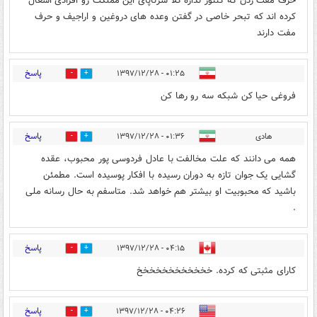
حرف مفت زدن که کنتور نداره کلا سرتاپای این مملکت رو افرادی اشغال
کرده اند که تبحر خاصی در گفتن وعده های دروغین و اراجیف و حرف
مفت دارند
پاسخ
۰۱:۲۵ - ۱۳۹۷/۱۲/۲۸
16
45
فروغی حیا کن شبکه سه رو رها کن
پاسخ
هادی
۰۱:۳۶ - ۱۳۹۷/۱۲/۲۸
14
44
همه می دانند که علت مخالفت با عادل فردوسی پور محبوب، عقده
گشایی یک جوان تازه به دوران رسیده با افکار پوسیده است. مطمئن
باشید که محبوبیت او بیشتر هم خواهد شد. متاسفم به حال رسانه ملی
.
پاسخ
۰۴:۱۵ - ۱۳۹۷/۱۲/۲۸
9
4
کارای مثبتی که کرده. خخخخخخخخخخخخ
پاسخ
۰۴:۲۶ - ۱۳۹۷/۱۲/۲۸
9
29