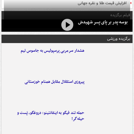
افزایش قیمت طلا و نقره جهانی
فیلم برگزیده
بوسه‌ پدر بر پای پسر شهیدش
برگزیده ورزشی
هشدار سرمربی پرسپولیس به جاسوس تیم
پیروزی استقلال مقابل همنام خوزستانی
حمله تند فیگو به اینفانتینو: دروغگو، پَست‌ و
حیله‌گر!