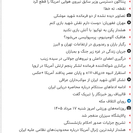
پنتاگون دسترسی وزیر سابق نیروی هوایی آمریکا را قطع کرد
نقطه، ته خط!
تصاویر دیده‌ نشده از دو فرمانده شهید موشکی
مهران غفوریان: دوست دارم نقش شهید بازی کنم
هشدار پکن به توکیو: با آتش بازی نکنید
هافبک آلومینیوم، پرسپولیسی می‌شود؟
رگبار باران و رعدوبرق در ارتفاعات تهران و البرز
جریان زندگی در غزه زیر جنگ و بمباران
درگیری اعضای داعش و نیروهای جولانی در سیده زینب
برکناری شوکه‌کننده فرمانده لشکر پنجم ارتش آمریکا در اروپا
استقرار انبوه «دی‌اف‑۱۷» و پایان عصر پدافند آمریکا +عکس
تشکر آقای شهید ایران از موکب‌داران عراقی
ادامه ادعاهای سنتکام درباره محاصره دریایی ایران
قالیباف روز خبرنگار را تبریک گفت
رویای ائتلاف مکه
روزنامه‌های ورزشی امروز ‌شنبه ۱۷ مرداد ۱۴۰۵
پالایشگاه سیزران منفجر شد
تشریح جزئیات صدور احکام بازنشستگی
هشدار ارشدترین ژنرال آمریکا درباره محدودیت‌های نظامی علیه ایران