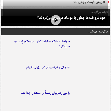
افزایش قیمت جهانی طلا
فیلم برگزیده
خود فروخته‌ها چطور با موساد همکاری می‌کردند؟
برگزیده ورزشی
حمله تند فیگو به اینفانتینو: دروغگو، پَست‌ و
حیله‌گر!
جنجال جدید نیمار در برزیل +فیلم
رامین رضاییان رسماً از استقلال جدا شد