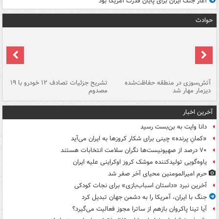
آغاز جنگ ایران برای پایان قدرت آمریکا بود
حوادث
تصادف مرگبار در محور اهواز–شوش ۲
آتش‌سوزی در منطقه حفاظت‌شده
تشریح جزئیات تصادف ۱۲ خودرو با ۱۹
پا
دیزمار مهار شد
مصدوم
آخرین اخبار
دانا وایت به بن‌بست رسید
«کمانِ پرنده» چینی برای شکار کروزها به ایران می‌آید
۷۰ درصد از صهیونیست‌ها نگران سلامت انتخابات هستند
یاوه‌گویی تولیدکننده موشک کروز اوکراینی علیه ایران
حرم امیرالمومنین محیای آخر صفر شد
آخرین نبرد «داستان اسباب‌بازی» برای نجات کودکی
جنگ با ایران، آمریکا را به دشمن جهان تبدیل کرد
آیا تینا پاکروان بازهم از ساترا مجوز فعالیت می‌گیرد؟