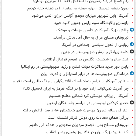
رقم فسخ قرارداد رضاییان با استقلال فقط ۱۰۰میلیون تومان!
یمن: نقشه عربستان برای حمله به صنعاء را در نطفه خفه کردیم
آمریکا اوایل شهریور میزبان مجمع آژانس انرژی اتمی می‌شود
بازسازی پالایشگاه سوم پارس جنوبی کلید خورد
چالش بزرگ آمریکا در تأمین مهمات و موشک
نیروهای مسلح عراق به حال آماده‌باش درآمدند
روایتی از تحول سیاسی اجتماعی در آمریکا!
ادامه ویرانگری ارتش صهیونیستی در جنین
ثبت سالروز شکست انگلیس در تقویم فوتبال آرژانتین
پایان دور جدید مذاکرات دولت لبنان و رژیم صهیونیستی در رم ایتالیا
درماندگی صهیونیست‌ها در برابر استراتژی و قدرت ایران
سناتور آمریکایی: ترامپ نماد فساد، اقتدارگرایی و جنگ طلبی است +فیلم
چرا آمریکا نمی‌تواند اراده خود را در تنگه هرمز به ایران تحمیل کند؟
آمریکا: از پرتاب موشکی کره شمالی مطلع هستیم
حضور کودکان اوتیسمی در مراسم جاماندگان اربعین
اعتراف رسانه عبری: مهاجرت شهرک‌نشینان ۵۰ درصد افزایش یافت
برزگر: همای سعادت روی دوش تارتار نشسته است
نیروهای مسلح یمن: تجمع مزدوران سعودی را هدف قرار دادیم
۶ دستاورد بزرگ ایران در ۱۶۰ روز رهبری رهبر انقلاب