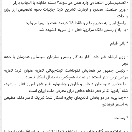
- تصمیم‌سازان اقتصادی وارد عمل می‌شوند؟ بسته مقابله با التهاب بازار
- وزیر صنعت، معدن و تجارت تشریح کرد: جزئیات نحوه تخصیص ارز برای
واردات
- پاسخ ایران به تحریم نفتی: فقط 18 درصد نفت را اروپا می‌خرد
- با ابلاغ رسمی بانک مرکزی: قفل «ال سی» گشوده شد
* بانی فیلم
- وزیر ارشاد خبر داد: آغاز به کار رسمی سازمان سینمایی همزمان با دهه
فجر
- رئیس جمهور در همایش نکوداشت ثبت‌جهانی تعزیه عنوان کرد: تعزیه
مردمی‌ترین هنر است؛ در تعزیه هیچکس به دنبال اسکار نیست
- با حضور هنرمندان داخلی و خارجی جشنواره تئاتر فجر امروز آغاز می‌شود،
شاه آبادی: تئاتر فجر نقطه عطفی برای معرفی ملت ایران است
- «جدایی» در دو بخش کاندیدای جایزه اسکار شد: تبریک ناصر ملک مطیعی
به اصغر فرهادی
* رسالت
- مقامات و خبرگزاری‌های غربی اعتراف کردند: تشدید بحران اقتصادی اروپا با