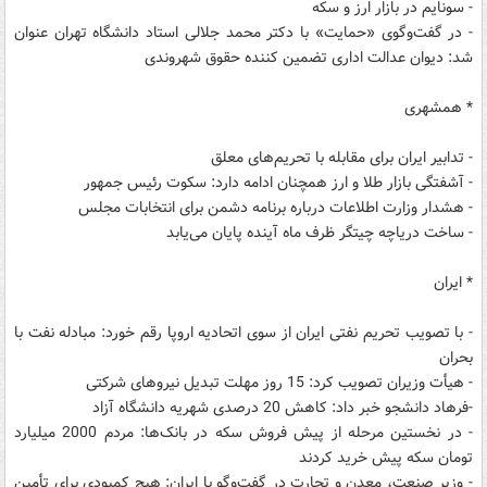
- سونایم در بازار ارز و سکه
- در گفت‌وگوی «حمایت» با دکتر محمد جلالی استاد دانشگاه تهران عنوان
شد: دیوان عدالت اداری تضمین کننده حقوق شهروندی
* همشهری
- تدابیر ایران برای مقابله با تحریم‌های معلق
- آشفتگی بازار طلا و ارز همچنان ادامه دارد: سکوت رئیس جمهور
- هشدار وزارت اطلاعات درباره برنامه دشمن برای انتخابات مجلس
- ساخت دریاچه چیتگر ظرف ماه آینده پایان می‌یابد
* ایران
- با تصویب تحریم نفتی ایران از سوی اتحادیه اروپا رقم خورد: مبادله نفت با
بحران
- هیأت وزیران تصویب کرد: 15 روز مهلت تبدیل نیروهای شرکتی
-فرهاد دانشجو خبر داد: کاهش 20 درصدی شهریه دانشگاه آزاد
- در نخستین مرحله از پیش فروش سکه در بانک‌ها: مردم 2000 میلیارد
تومان سکه پیش‌ خرید کردند
- وزیر صنعت، معدن و تجارت در گفت‌وگو با ایران: هیچ کمبودی برای تأمین