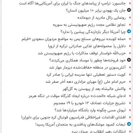
جانسون: ترامپ از پیامدهای جنگ با ایران برای آمریکایی‌ها آگاه است
جان یک یهودی برابر ۱۰ میلیون انسان؟
رونمایی رئال مادرید از دیومانده
تجاوز نظامی مجدد رژیم صهیونیستی به سوریه
چرا آمریکا دیگر بازدارندگی پیشین را ندارد؟
حمله کوبنده نیروهای مسلح یمن به مواضع مزدوران سعودی +فیلم
دلایل ردّ محموله‌های غذایی صادراتی ترکیه از اروپا
حزب‌الله خواستار توقف مذاکرات با رژیم صهیونیستی شد
خود فروخته‌ها چطور با موساد همکاری می‌کردند؟
آتش‌سوزی در منطقه حفاظت‌شده دیزمار مهار شد
کویت دستور تعطیلی تنها مدرسه ایرانی را صادر کرد
حرم امام علی (ع) مهیای عزاداری دهه آخر صفر شد
واکنش عالیشاه بعد از پیوستن به گل‌گهر
ادعای شبکه «الحدث» درباره ایجاد گذرگاه موقت در تنگه هرمز
تشریح جزئیات تصادف ۱۲ خودرو با ۱۹ مصدوم
لیونل مسی چگونه وارد باشگاه میلیاردها شد؟
افشای اقدامات غیراخلاقی فدراسیون فوتبال کره جنوبی برای داوران!
تبعات کمبود موشک‌های پدافندی به متحدان آمریکا رسید!
ابتکارات رهبر انقلاب در میدان نبرد