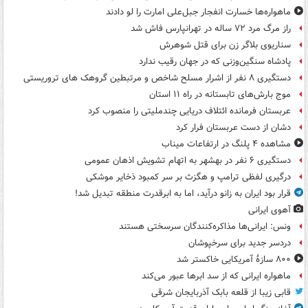
ماهواره‌ها خسارت انفجار جبل‌علی امارت را لو دادند
راز مرگ مرد ۷۲ ساله در تهرانپارس فاش شد
سناریوی بلاگر زن برای قتل شوهرش
پادشاه سنگین‌وزنی که در جهان رقیب ندارد
دستگیری ۸ نفر از اشرار مسلح شاخص و مرتبطین گروهک های تروریستی
موج بارش‌های تابستانه در راه ۱۱ استان
عربستان فرمانده ائتلاف دریایی چندملیتی را منصوب کرد
دشان از دست عربستان فرار کرد
مشاهده ۴ پلنگ در ارتفاعات میناب
دستگیری ۶ نفر در بهشهر به اتهام تشویش اذهان عمومی
درگیری لفظی ترامپ و هگزث بر سر کمبود ذخایر موشکی
قرار بود ایران به زانو درآید، اما به ابرقدرت منطقه تبدیل شد!
آهوی ایرانی
ونس: ایرانی‌ها مذاکره‌کنندگان سرسختی هستند
دردسر جدید برای سرخپوشان
۸۰۰ سازۀ آمریکایی خاکستر شد
ماهواره ایرانی که از سد ابرها عبور می‌کند
قابی زیبا از قلعه بابک آذربایجان شرقی