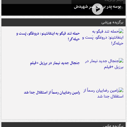
بوسه‌ پدر بر پای پسر شهیدش
برگزیده ورزشی
حمله تند فیگو به اینفانتینو: دروغگو، پَست‌ و
حیله‌گر!
جنجال جدید نیمار در برزیل +فیلم
رامین رضاییان رسماً از استقلال جدا شد
برگزیده عکس