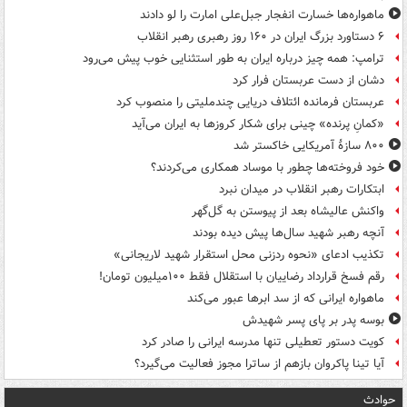
ماهواره‌ها خسارت انفجار جبل‌علی امارت را لو دادند
۶ دستاورد بزرگ ایران در ۱۶۰ روز رهبری رهبر انقلاب
ترامپ: همه چیز درباره ایران به طور استثنایی خوب پیش می‌رود
دشان از دست عربستان فرار کرد
عربستان فرمانده ائتلاف دریایی چندملیتی را منصوب کرد
«کمانِ پرنده» چینی برای شکار کروزها به ایران می‌آید
۸۰۰ سازۀ آمریکایی خاکستر شد
خود فروخته‌ها چطور با موساد همکاری می‌کردند؟
ابتکارات رهبر انقلاب در میدان نبرد
واکنش عالیشاه بعد از پیوستن به گل‌گهر
آنچه رهبر شهید سال‌ها پیش دیده بودند
تکذیب ادعای «نحوه ردزنی محل استقرار شهید لاریجانی»
رقم فسخ قرارداد رضاییان با استقلال فقط ۱۰۰میلیون تومان!
ماهواره ایرانی که از سد ابرها عبور می‌کند
بوسه‌ پدر بر پای پسر شهیدش
کویت دستور تعطیلی تنها مدرسه ایرانی را صادر کرد
آیا تینا پاکروان بازهم از ساترا مجوز فعالیت می‌گیرد؟
حوادث