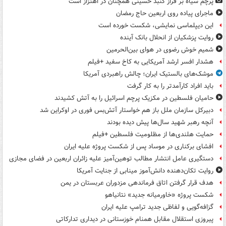
پرچم سیاه بر فراز گنبد حسینی همچنان در اهتزاز است
ماجرای پیاده روی اربعین حاج رمضان
این دیپلماسی نمایشی، شکست خورده است
روایت پزشکیان از انحلال بانک آینده
شمیم خوش رضوی در هوای بین‌الحرمین
هشدار افسر ارشد آمریکایی به کاخ سفید +فیلم
موشک‌های بالستیک ایران؛ چالش راهبردی آمریکا
باید افراد کارآمدتر را به کار گرفت
حامیان فلسطین در مکزیک پرچم اسرائیل را به آتش کشیدند
دبیرکل سازمان ملل باز هم خواستار آتش‌بس فوری در اوکراین شد
آنچه رهبر شهید سال‌ها پیش دیده بودند
حمایت هلندی‌ها از مظلومیت فلسطین +فیلم
افشای برکناری در موساد پس از شکست پروژه علیه ایران
دستگیری عامل انتشار مطالب توهین‌آمیز علیه زائران اربعین در فضای مجازی
روایت تکان‌دهنده دانش‌آموز مینابی از جنایت آمریکا
هدف قرار گرفتن اتاق‌ فرماندهی مزدوران عربستان در یمن
شکست پروژه «خاورمیانه جدید» نتانیاهو
گزافه‌گویی و لفاظی جدید ترامپ علیه ایران
پیروزی استقلال مقابل همنام خوزستانی در دیداری تدارکاتی