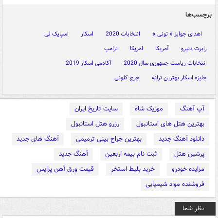
برچسب‌ها
اهدای جوایز « تونی »
انتخابات 2020
اسکار
اسپایک لی
رابرت دنیرو
آمریکا
امریکا
ترامپ
انتخابات ریاست جمهوری سال 2020
آکادمی اسکار 2019
جایزه اسکار بهترین ترانه
جرج کلونی
آپ آهنگ
موزیک شاه
سایت تاریخ ایران
بهترین هتل های استانبول
رزرو هتل استانبول
دانلود آهنگ جدید
بهترین جراح بینی ترمیمی
آهنگ های جدید
پرشین هتل
ثبت نام بیمه اربعین
آهنگ جدید
مزایده خودرو
خرید بلیط استخر
قیمت ورق آهن پرایس
فروشنده مواد شیمیایی
نظر شما