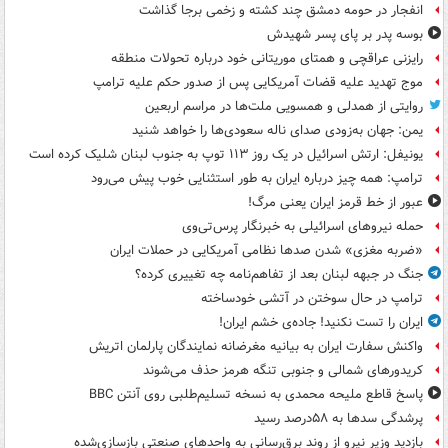
انفجار در حومه دمشق چند کشته و زخمی برجا گذاشت
بوسه‌ پدر بر پای پسر شهیدش
رایزنی عراقچی و همتای موریتانی خود درباره تحولات منطقه
موج تهدید علیه قضات آمریکایی پس از صدور حکم علیه ترامپ
روایتی از همدلی و همسویی ملت‌ها در مراسم اربعین
یمن: جهان به‌زودی صدای ناله سعودی‌ها را خواهد شنید
یونیفل: ارتش اسرائیل در یک روز ۱۱۳ توپ به جنوب لبنان شلیک کرده است
ترامپ: همه چیز درباره ایران به طور استثنایی خوب پیش می‌رود
عبور از خط قرمز ایران یعنی مرگ!
حمله نیروهای اسرائیلی به خبرنگار پرس‌تی‌وی
«ضربه مغزی» شدن صدها نظامی آمریکایی در حملات ایران
جنگ در جبهه لبنان بعد از تفاهم‌نامه چه تغییری کرده؟
ترامپ در حال سوختن در آتشی خودساخته
ایران را تست نکنید! جاده‌ی خشم ایران!
واکنش سفارت ایران به بیانیه مغرضانه نمایندگان پارلمان اتریش
کریدورهای شمالی و جنوبی تنگه هرمز حذف می‌شوند
پاسخ قاطع ملیحه محمدی به نسخه تسلیم‌طلبی روی آنتن BBC
پرشدگی سدها به ۵۸درصد رسید
بازدید وزیر نیرو از روند برق‌رسانی به واحدهای صنعتی بازسازی‌شده