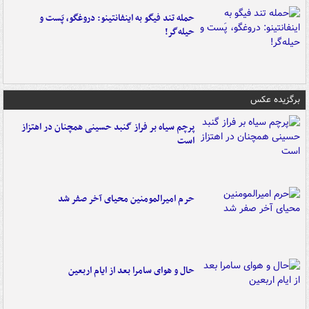
حمله تند فیگو به اینفانتینو: دروغگو، پَست‌ و
حیله‌گر!
برگزیده عکس
پرچم سیاه بر فراز گنبد حسینی همچنان در اهتزاز
است
حرم امیرالمومنین محیای آخر صفر شد
حال و هوای سامرا بعد از ایام اربعین