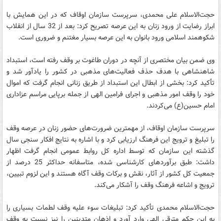
حجت‌الاسلام علی محمدی، سرپرست سازمان اوقاف که در این همایش با
ابراز رضایت از ورود زنان به این عرصه تصریح کرد: بعد از 32 سال از انقلاب
شکوهمند اسلامی ورود بانوان به این عرصه بسیار مغتنم و ضروری است.
وی ضمن بیان مختصری از آنچه در دوران طاغوت بر وقف رفته است، استبداد
شاهنشاهی با هدف حذف فعالیت‌های مذهبی در کشور را یادآور شد و
تأکید کرد: بخشی از ابطال این استبداد از طریق زنانی انجام گرفت که اموال
خود را وقف امور مذهبی و اجرای فرامین الهی از جمله برپایی مراسم عزاداری
امام حسین(ع) می‌کردند.
سرپرست سازمان اوقاف، از مهمترین ضرورت‌های حضور زنان در عرصه وقف
را تبلیغ و ترویج این فرهنگ ارزیابی کرد و با اشاره به نتایج افکار سنجی سال
گذشته این سازمان که توسط اداره کل روابط عمومی انجام گرفت اظهار
داشت: طبق برآوردهای کارشناسی شده، متاسفانه حداکثر 25 درصد از
جمعیت کل کشور از آثار، نقش و برکات وقف آگاه هستند و این لزوم تبیین،
ترویج و اشاعه فرهنگ وقف را آشکار می‌کند.
حجت‌الاسلام محمدی تأکید کرد: تبلیغات سوء علیه وقف لطمات بسیاری را
به این حکم مترقی الهی وارد آورد و اذهان متدینین را نیز نسبت به وقف