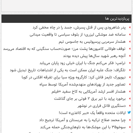
پربازدیدترین ها
پدر شاهرودی پس از قتل پسرش، جسد را در چاه مخفی کرد
سامانه ضد موشکی لیزری؛ از بلوف سیاسی تا واقعیت میدانی
هشدار سرمربی پرسپولیس به جاسوس تیم
توقف طولانی کامیون‌ها پشت مرز؛ صورت‌حساب سنگینی که به اقتصاد می‌رسد
آنچه رهبر شهید سال‌ها پیش دیده بودند
ترامپ: فکر می‌کنم جنگ با ایران خیلی زود پایان می‌یابد
تلگراف: جنگ علیه ایران ممکن است به یکی از اشتباهات تاریخ تبدیل شود
نیویورک تایمز فاش کرد: کارگروه ویژه سیا برای تفرقه افکنی در کوبا
تصاویر جدید از پهپادهای منهدم‌شده آمریکا توسط سپاه
هشدار افسر ارشد آمریکایی به کاخ سفید +فیلم
برخورد پراید با تیر برق ۲ فوتی بر جای گذاشت
دستگیری قاتل فراری در نوشهر
ایالات متحده واقعاً یک «ببر کاغذی» است!
چرا محمد صلاح ترکیه را به عربستان و آمریکا ترجیح داد
سوخو۳۵ با این موشک‌ها به ناوهای‌جنگی حمله می‌کند