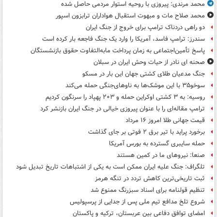
محمد مرندی: پیروزی با روحیه استوار مردمی حاصل شده
محمد صلاح مات و مبهوت استقبال هواداران ترابزون اسپور
دو راهی دردناک ترامپ برای خروج از جنگ ایران
سندرز: ترامپ فاسد، آمریکا را وارد یک جنگ فاجعه بار کرده است
پاسخ تأمین‌اجتماعی به زمان پرداخت مابه‌التفاوت حقوق بازنشستگان
صحنه ای نادر از حیات وحش ایران در سبلان
جنگ مدعیان طلای کشتی جهان این بار در مسکو
سوخو۳۵ با این موشک‌ها به ناوهای‌جنگی حمله می‌کند
روسیه: به ۳ کشتی اوکراین حمله و ۲۰۳ پهپاد را سرنگون کردیم
ترامپ مقاله‌ای را با عنوان پیروزی خیالی در جنگ ایران بازنشر کرد
قیمت جهانی طلا امروز ۱۶ مرداد
برخورد پراید با تیر برق ۲ فوتی بر جای گذاشت
حمله سایبری گسترده به بورس آمریکا
صنعا: نیروهای ما در کمین‌ هستند
تلگراف: جنگ علیه ایران ممکن است به یکی از اشتباهات تاریخ تبدیل شود
ثبت تاریخی‌ترین کاهش تردد در تنگه هرمز
تنظیم قولنامه برای اسناد سبزرنگ ممنوع شد
شروع تلخ مدافع تیم ملی پس از جدایی از پرسپولیس
امضای توافق دفاعی بین عربستان، ترکیه و پاکستان