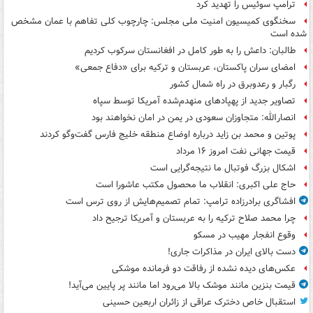
ترامپ سوئیس را تهدید کرد
سخنگوی کمیسیون امنیت ملی مجلس: چارچوب کلی تفاهم با عمان مشخص
شده است
طالبان: داعش را به طور کامل در افغانستان سرکوب کردیم
امضای سران پاکستان، عربستان و ترکیه برای «دفاع جمعی»
رگبار و رعدوبرق در راه شمال کشور
تصاویر جدید از پهپادهای منهدم‌شده آمریکا توسط سپاه
انصارالله: متجاوزان سعودی در یمن در امان نخواهند بود
پوتین و محمد بن زاید درباره اوضاع منطقه خلیج فارس گفت‌وگو کردند
قیمت جهانی نفت امروز ۱۶ مرداد
اشکال بزرگ فوتبال ما نتیجه‌گرایی است
حاج علی اکبری: انقلاب ما محصول مکتب عاشورا است
افشاگری برادرزاده ترامپ: تمام تصمیم‌هایش از روی ترس است
چرا محمد صلاح ترکیه را به عربستان و آمریکا ترجیح داد
وقوع انفجار مهیب در مسکو
دست بالای ایران در مذاکرات جاری!
عکس‌های دیده نشده از رفاقت دو فرمانده‌ موشکی
قیمت بنزین مانند موشک بالا می‌رود اما مانند پر پایین می‌آید!
استقبال خاص دخترک عراقی از زائران اربعین حسینی