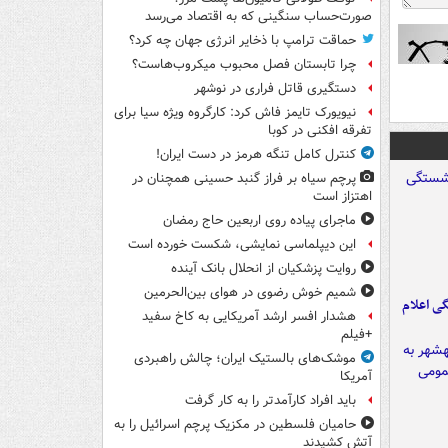
صورت‌حساب سنگینی که به اقتصاد می‌رسد
حماقت ترامپ با ذخایر انرژی جهان چه کرد؟
چرا تابستان فصل محبوب میکروب‌هاست؟
دستگیری قاتل فراری در نوشهر
نیویورک تایمز فاش کرد: کارگروه ویژه سیا برای
تفرقه افکنی در کوبا
کنترل کامل تنگه هرمز در دست ایران!
پرچم سیاه بر فراز گنبد حسینی همچنان در
اهتزاز است
ماجرای پیاده روی اربعین حاج رمضان
این دیپلماسی نمایشی، شکست خورده است
روایت پزشکیان از انحلال بانک آینده
شمیم خوش رضوی در هوای بین‌الحرمین
ی اعلام
هشدار افسر ارشد آمریکایی به کاخ سفید
+فیلم
موشک‌های بالستیک ایران؛ چالش راهبردی
آمریکا
باید افراد کارآمدتر را به کار گرفت
حامیان فلسطین در مکزیک پرچم اسرائیل را به
آتش کشیدند