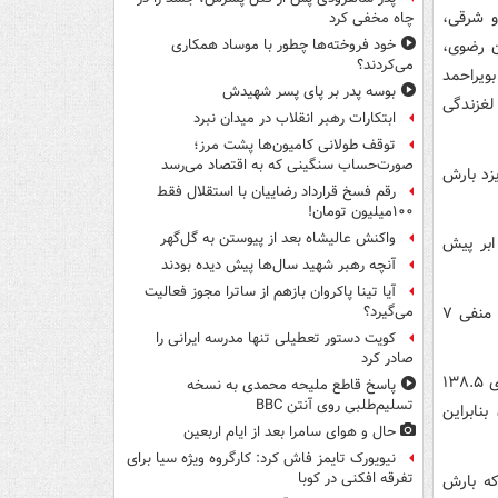
و شرقی،
چاه مخفی کرد
ن رضوی،
خود فروخته‌ها چطور با موساد همکاری
می‌کردند؟
بویراحمد
بوسه‌ پدر بر پای پسر شهیدش
لغزندگی
ابتکارات رهبر انقلاب در میدان نبرد
توقف طولانی کامیون‌ها پشت مرز؛
صورت‌حساب سنگینی که به اقتصاد می‌رسد
زد بارش
رقم فسخ قرارداد رضاییان با استقلال فقط
۱۰۰میلیون تومان!
واکنش عالیشاه بعد از پیوستن به گل‌گهر
ابر پیش
آنچه رهبر شهید سال‌ها پیش دیده بودند
آیا تینا پاکروان بازهم از ساترا مجوز فعالیت
فردا بندرعباس با بیشینه دمای ۲۳ درجه گرم‌ترین مرکز استان و شهرکرد با کمینه دمای منفی ۷
می‌گیرد؟
کویت دستور تعطیلی تنها مدرسه ایرانی را
صادر کرد
میانگین بارندگی کل کشور از ابتدای سال زراعی (مهر ماه ۹۷) تا ۲۰ بهمن ماه سال جاری ۱۳۸.۵
پاسخ قاطع ملیحه محمدی به نسخه
تسلیم‌طلبی روی آنتن BBC
زمانی ۴۴.۷ میلی‌متر بود، بنابراین
حال و هوای سامرا بعد از ایام اربعین
نیویورک تایمز فاش کرد: کارگروه ویژه سیا برای
تفرقه افکنی در کوبا
 ثبت شده است که بارش