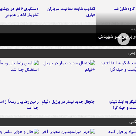
تکذیب شایعه معافیت سربازان
دستگیری ۶ نفر در به
فراری
تشویش اذهان عمومی
ده
در بر پای پسر شهیدش
رزشی
یگو به اینفانتینو:
جنجال جدید نیمار در برزیل +فیلم
رامین رضاییان رسماً از اس
ست‌ و حیله‌گر!
جدا شد
عکس