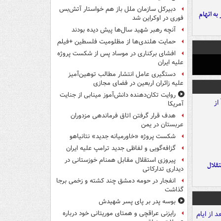
دبیرکل سازمان ملل باز هم خواستار آتش‌بس
شهر به اتهام
فوری در اوکراین شد
آنچه رهبر شهید سال‌ها پیش دیده بودند
حمایت هلندی‌ها از مظلومیت فلسطین +فیلم
افشای برکناری در موساد پس از شکست پروژه
علیه ایران
دستگیری عامل انتشار مطالب توهین‌آمیز
علیه زائران اربعین در فضای مجازی
روایت تکان‌دهنده دانش‌آموز مینابی از جنایت
آمریکا
هدف قرار گرفتن اتاق‌ فرماندهی مزدوران
عربستان در یمن
شکست پروژه «خاورمیانه جدید» نتانیاهو
گزافه‌گویی و لفاظی جدید ترامپ علیه ایران
پیروزی استقلال مقابل همنام خوزستانی در
تقلال
دیداری تدارکاتی
انفجار در حومه دمشق چند کشته و زخمی برجا
گذاشت
بوسه‌ پدر بر پای پسر شهیدش
رایزنی عراقچی و همتای موریتانی خود درباره