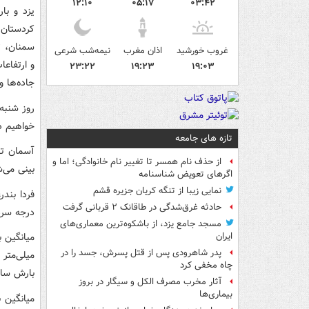
۱۲:۱۰
۰۵:۱۷
۰۳:۴۲
یزد و با
کردستان،
سمنان، ته
غروب خورشید
اذان مغرب
نیمه‌شب شرعی
و ارتفاع
۲۳:۲۲
۱۹:۲۳
۱۹:۰۳
جاده‌ها 
روز شنبه
خواهیم د
تازه های جامعه
آسمان ته
از حذف نام همسر تا تغییر نام خانوادگی؛ اما و
بینی می‌شود. 
اگرهای تعویض شناسنامه
نمایی زیبا از تنگه کریان جزیره قشم
حادثه غرق‌شدگی در طاقانک ۲ قربانی گرفت
درجه سرد
مسجد جامع یزد، از باشکوه‌ترین معماری‌های
ایران
پدر شاهرودی پس از قتل پسرش، جسد را در
چاه مخفی کرد
بارش سال جاری ۲۰۹.۸ درصد 
آثار مخرب مصرف الکل و سیگار در بروز
بیماری‌ها