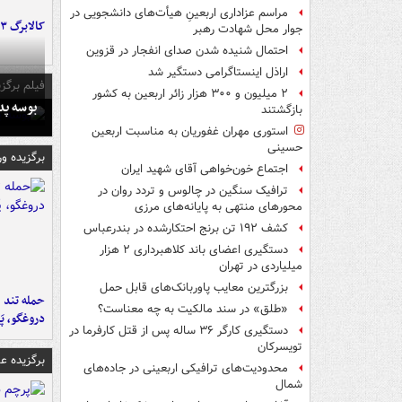
مراسم عزاداری اربعینِ هیأت‌های دانشجویی در
کالابرگ ۳ گروه شارژ شد
جوار محل شهادت رهبر
احتمال شنیده شدن صدای انفجار در قزوین
اراذل اینستاگرامی دستگیر شد
فیلم برگزی
۲ میلیون و ۳۰۰ هزار زائر اربعین به کشور
بوسه‌ پ
بازگشتند
استوری مهران غفوریان به مناسبت اربعین
حسینی
برگزیده و
اجتماع خون‌خواهی آقای شهید ایران
ترافیک سنگین در چالوس و تردد روان در
محورهای منتهی به پایانه‌های مرزی
کشف ۱۹۲ تن برنج احتکارشده در بندرعباس
دستگیری اعضای باند کلاهبرداری ۲ هزار
میلیاردی در تهران
بزرگترین معایب پاوربانک‌های قابل حمل
حمله تند ف
«طلق» در سند مالکیت به چه معناست؟
دروغگو، پَ
دستگیری کارگر ۳۶ ساله پس از قتل کارفرما در
تویسرکان
برگزیده 
محدودیت‌های ترافیکی اربعینی در جاده‌های
شمال‌