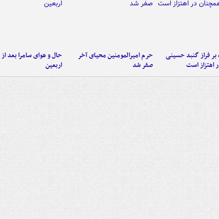
 بر فراز گنبد حسینی
حرم امیرالمومنین محیای آخر
حال و هوای سامرا بعد از ا
 اهتزاز است
صفر شد
اربعین