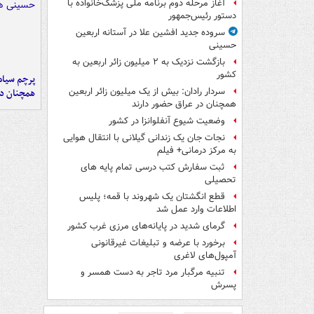
آغاز مرحله دوم برنامه ملی پزشک‌خانواده با
دستور رئیس‌جمهور
سروده جدید افشین علا در آستانه اربعین
حسینی
بازگشت نزدیک به ۲ میلیون زائر اربعین به
کشور
پرچم سیاه
سردار رادان: بیش از یک میلیون زائر اربعین
همچنان در
همچنان در عراق حضور دارند
وضعیت شیوع آنفلوانزا در کشور
نجات جان یک زندانی گیلانی با انتقال هوایی
به مرکز درمانی+ فیلم
ثبت سفارش کتب درسی تمام پایه های
تحصیلی
قطع انگشتان یک شهروند با قمه؛ پلیس
اطلاعات وارد عمل شد
گرمای شدید در پایانه‌های مرزی غرب کشور
برخورد با عرضه و تبلیغات غیرقانونی
آمپول‌های لاغری
تنبیه مرگبار مرد تاجر به دست همسر و
پسرش