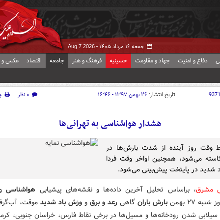
جمعه ۱۶ مرداد ۱۴۰۵ -
Aug 7 2026
ی
دفاع و امنیت
جهاد و مقاومت
حسینیه
فرهنگ و هنر
جامعه
اقتصاد
عکس و ف
937
تاریخ انتشار:
۲۶ بهمن ۱۳۹۷ - ۱۶:۴۶
۰ نظر
چ
هشدار هواشناسی به تهرانی‌ها
ط وقت روز آینده از شدت بارش‌ها در
سته می‌شود، همچنین اواخر وقت فردا
 شدید در پایتخت پیش‌بینی می‌شود.
ش مشرق
، براساس تحلیل آخرین داده‌ها و نقشه‌های پیشیابی
هواشناسی
و 
نبه ۲۷ بهمن
بارش باران
گاهی
رعد و برق
و
وزش باد شدید
موقت‌، آب‌گرفت
سیلابی شدن رودخانه‌ها و مسیل‌ها در برخی نقاط فارس، خراسان جنوبی‌، کرم