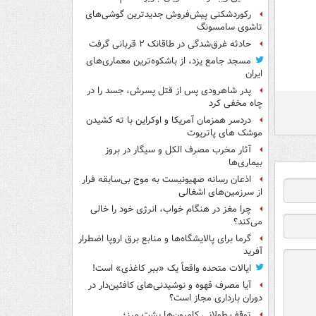
رکوردشکنی پیش‌فروش جدیدترین گوشی‌های
تاشوی سامسونگ
حادثه غرق‌شدگی در طاقانک ۲ قربانی گرفت
مسجد جامع یزد، از باشکوه‌ترین معماری‌های
ایران
پدر شاهرودی پس از قتل پسرش، جسد را در
چاه مخفی کرد
دردسر همزمان آمریکا و اوکراین با ته کشیدن
موشک های پاتریوت
آثار مخرب مصرف الکل و سیگار در بروز
بیماری‌ها
اذعان رسانه صهیونیست به موج بی‌سابقه فرار
از سرزمین‌های اشغالی
چرا مغز در هنگام خواب، انرژی خود را خالی
می‌کند؟
گرما برای پالایشگاه‌ها و منابع برق اروپا اضطرار
آفرید
ایالات متحده واقعاً یک «ببر کاغذی» است!
آیا مصرف قهوه و نوشیدنی‌های کافئین‌دار در
دوران بارداری مجاز است؟
توقف طولانی کامیون‌ها پشت مرز؛