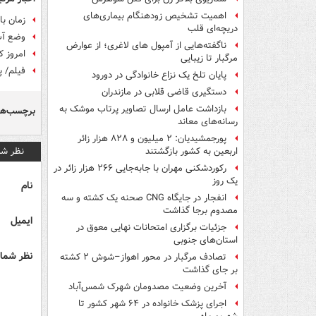
اهمیت تشخیص زودهنگام بیماری‌های
زمان با
دریچه‌ای قلب
وضع آب 
ناگفته‌هایی از آمپول های لاغری؛ از عوارض
امروز 
مرگبار تا زیبایی
فیلم/ پ
پایان تلخ یک نزاع خانوادگی در دورود
دستگیری قاضی قلابی در مازندران
بازداشت عامل ارسال تصاویر پرتاب موشک به
برچسب‌ها
رسانه‌های معاند
پورجمشیدیان: ۲ میلیون و ۸۲۸ هزار زائر
نظر شم
اربعین به کشور بازگشتند
رکوردشکنی مهران با جابه‌جایی ۲۶۶ هزار زائر در
یک روز
نام
انفجار در جایگاه CNG صحنه یک کشته و سه
مصدوم برجا گذاشت
ایمیل
جزئیات برگزاری امتحانات نهایی معوق در
استان‌های جنوبی
نظر شما 
تصادف مرگبار در محور اهواز–شوش ۲ کشته
بر جای گذاشت
آخرین وضعیت مصدومان شهرک شمس‌آباد
اجرای پزشک خانواده در ۶۴ شهر کشور تا