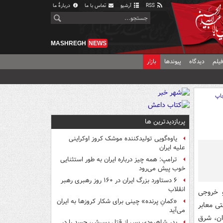
RSS
آرشیو
تماس با ما
دربارهٔ ما
MASHREGH
NEWS
یلم
دیدگاه
پیوندها
بازار
اپ
پربازدیدترین ها
یاوه‌گویی تولیدکننده موشک کروز اوکراینی
علیه ایران
ترامپ: همه چیز درباره ایران به طور استثنایی
خوب پیش می‌رود
۶ دستاورد بزرگ ایران در ۱۶۰ روز رهبری رهبر
انقلاب
خروجی
«کمانِ پرنده» چینی برای شکار کروزها به ایران
ی معابر
می‌آید
ان، شرق
پدر شاهرودی پس از قتل پسرش، جسد را در