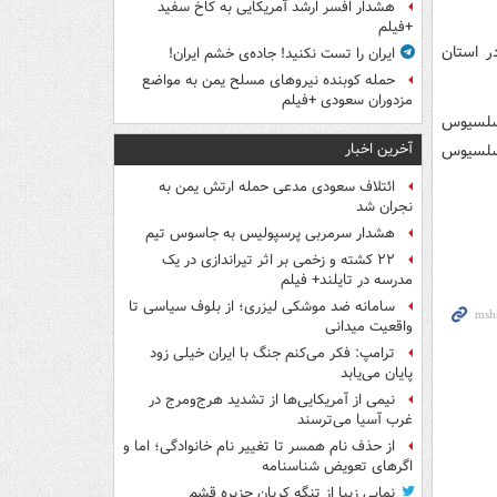
هشدار افسر ارشد آمریکایی به کاخ سفید
+فیلم
قه نیکشهر در استان
ایران را تست نکنید! جاده‌ی خشم ایران!
حمله کوبنده نیروهای مسلح یمن به مواضع
مزدوران سعودی +فیلم
یان در استان بوشهر به میزان ۲۴.۳ درجه سلسیوس
آخرین اخبار
ربایجان غربی به میزان منفی ۱۲.۲ درجه سلسیوس
ائتلاف سعودی مدعی حمله ارتش یمن به
نجران شد
هشدار سرمربی پرسپولیس به جاسوس تیم
۲۲ کشته و زخمی بر اثر تیراندازی در یک
مدرسه در تایلند+ فیلم
سامانه ضد موشکی لیزری؛ از بلوف سیاسی تا
واقعیت میدانی
ترامپ: فکر می‌کنم جنگ با ایران خیلی زود
پایان می‌یابد
نیمی از آمریکایی‌ها از تشدید هرج‌ومرج در
غرب آسیا می‌ترسند
از حذف نام همسر تا تغییر نام خانوادگی؛ اما و
اگرهای تعویض شناسنامه
نمایی زیبا از تنگه کریان جزیره قشم