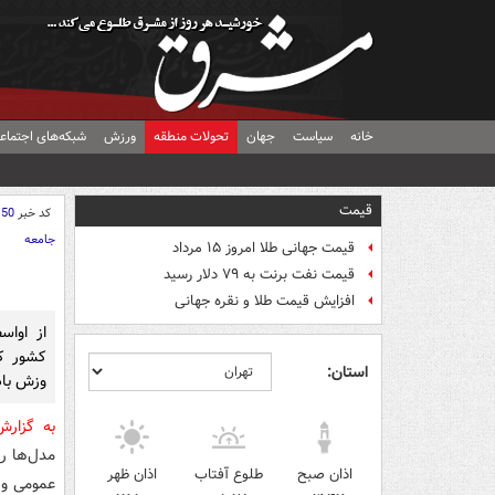
خانه
سیاست
جهان
تحولات منطقه
ورزش
شبکه‌های اجتماع
قیمت
کد خبر
150
جامعه
قیمت جهانی طلا امروز ۱۵ مرداد
قیمت نفت برنت به ۷۹ دلار رسید
افزایش قیمت طلا و نقره جهانی
از اواس
کشور کا
استان:
وزش باد
به گزار
مدل‌ها روز ش
اذان صبح
طلوع آفتاب
اذان ظهر
عمومی و 