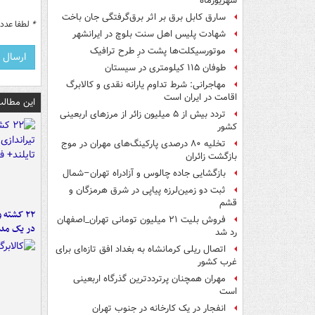
شهریورماه
سارق کابل برق بر اثر برق‌گرفتگی جان باخت
*
لطفا عدد م
شهادت پلیس اهل سنت بلوچ در ایرانشهر
موتورسیکلت‌ها پشت درِ طرح ترافیک
طوفان ۱۱۵ کیلومتری در سیستان
مهاجرانی: شرط تداوم یارانه نقدی و کالابرگ
اقامت در ایران است
این مطالب
تردد بیش از ۵ میلیون زائر از مرزهای اربعینی
کشور
تخلیه ۸۰ درصدی پارکینگ‌های مهران در موج
بازگشت زائران
بازگشایی جاده چالوس و آزادراه تهران–شمال
ثبت دو زمین‌لرزه پیاپی در شرق هرمزگان و
قشم
۲۲ کشته 
فروش بلیت ۲۱ میلیون تومانی تهران_اصفهان
در یک مدر
رد شد
اتصال ریلی کرمانشاه به بغداد افق تازه‌ای برای
غرب کشور
مهران همچنان پرترددترین گذرگاه اربعینی
است
انفجار در یک کارخانه در جنوب تهران