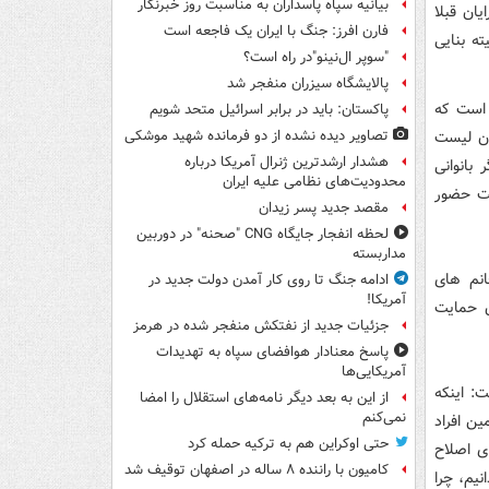
بیانیه سپاه پاسداران به مناسبت روز خبرنگار
ان قبلا
فارن افرز: جنگ با ایران یک فاجعه است
ه بنایی
"سوپر ال‌نینو"در راه است؟
پالایشگاه سیزران منفجر شد
 است که
پاکستان: باید در برابر اسرائیل متحد شویم
زن لیست
تصاویر دیده‌ نشده از دو فرمانده شهید موشکی
هشدار ارشدترین ژنرال آمریکا درباره
بانوانی
محدودیت‌های نظامی علیه ایران
ست حضور
مقصد جدید پسر زیدان
لحظه انفجار جایگاه CNG "صحنه" در دوربین
مداربسته
نم های
ادامه جنگ تا روی کار آمدن دولت جدید در
آمریکا!
ن حمایت
جزئیات جدید از نفتکش منفجر شده در هرمز
پاسخ معنادار هوافضای سپاه به تهدیدات
آمریکایی‌ها
: اینکه
از این به بعد دیگر نامه‌های استقلال را امضا
نمی‌کنم
ن افراد
حتی اوکراین هم به ترکیه حمله کرد
ای اصلاح
کامیون با راننده ۸ ساله در اصفهان توقیف شد
یم، چرا