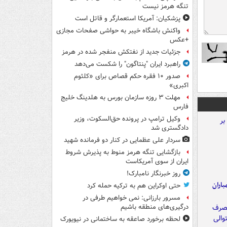
تنگه هرمز نیست
پزشکیان: آمریکا استعمارگر و قاتل است
واکنش باشگاه خیبر به حواشی صفحات مجازی
+عکس
جزئیات جدید از نفتکش منفجر شده در هرمز
راهبرد ایران "پنتاگون" را شکست می‌دهد
صدور ۱۰ فقره حکم قصاص برای «کلثوم
اکبری»
مهلت ۳ روزه سازمان بورس به هلدینگ خلیج
فارس
وکیل ترامپ در پرونده حق‌السکوت، وزیر
دادگستری شد
سردار علی عظمایی در کنار دو فرمانده شهید
بازگشایی تنگه هرمز منوط به پذیرش شروط
ایران از سوی آمریکاست
روز خبرنگار نامبارک!
اران
حتی اوکراین هم به ترکیه حمله کرد
مسرور بارزانی: نمی خواهیم طرفی در
درگیری‌های منطقه باشیم
لحظه برخورد صاعقه به ساختمانی در نیویورک