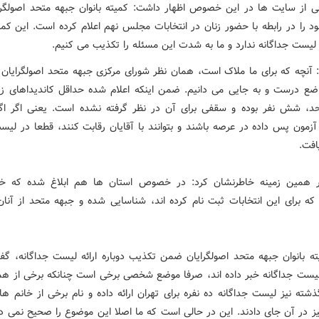
خی از سایت ها در این خصوص اظهار داشت: کمیته بانوان جبهه متحد اصولگرای
د را در رابطه با حضور زنان در انتخابات مجلس نهم اعلام کرده است. این کمیت
ه لیست جداگانه ندارد و ما به شدت این مسئله را تکذیب می کنیم.
: آنچه که برای ما ملاک است، همان نظر شورای مرکزی جبهه متحد اصولگرایان
اضع درست و به جایی می دانیم. ضمن اینکه اعلام شده حداقل کاندیداهای 
د، شش نفر بوده و سقفی برای آن در نظر گرفته نشده است. یعنی اگر اگر 
آزمون پس داده در عرصه باشند و بتوانند با آقایان رقابت کنند، قطعا در لی
افت.
در همین زمینه خاطرنشان کرد: در خصوص استان ها هم ابلاغ شده که خا
 که برای این انتخابات ثبت نام کرده اند، شناسایی شده و جبهه متحد از آنا
ه بانوان جبهه متحد اصولگرایان ضمن تکذیب دوباره ارائه لیست جداگانه، گفت
لیست جداگانه خبر داده اند، صرفا موضع شخصی برخی است چنانکه برخی از همی
شته نیز لیست جداگانه ده نفره برای تهران ارائه داده و نام برخی از خانم ه
یز در آن جای دادند. این در حالی است که ما اصلا این موضوع را صحیح نمی دان