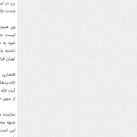
زن در لی
شدت تکذ
وی همچنی
شود به ط
داشته با
تهران قرا
افتخاری ه
کاندیده
آیت الله 
از سوی ج
نماینده 
جبهه متح
این است 