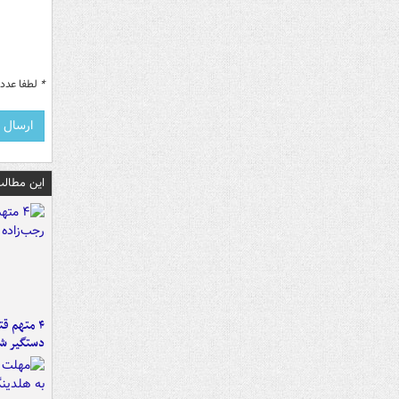
*
لطفا عدد م
این مطالب
۴ متهم ق
دستگیر ش