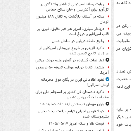
گانه به
روایت رسانه اسرائیلی از فشار واشنگتن بر
تل‌آویو برای آتش‌بس و خلع سلاح حماس
سکه در آستانه بازگشت به کانال ۱۸۸ میلیون
تومان
زنان در
دریادار سیاری: امروز هر خبر دقیق، تیری بر
عیارها سنجیده می
قلب امپراطوری دروغ است
مقبولیت
وقوع حادثه دریایی در ساحل عمان
ایان در
تاکید الزیدی بر خروج نیروهای آمریکایی از
عراق در تاریخ تعیین شده
اعتراضات گسترده در آلمان علیه دولت مرتس
هشدار کانادا درباره عواقب تعرفه ۵۰ درصدی
یش تعداد
آمریکا
ت حضرت
نفوذ اطلاعاتی ایران در یگان فوق محرمانه
ارتش اسرائیل!
این نامه
تأکید دادستان کل کشور بر انسجام ملی برای
مقابله با جنگ روانی دشمن
باران مهمان تابستانی ارتفاعات دماوند شد
بر علیه
کوبا: فرمان اجرایی ترامپ باعث ایجاد بحران
ای دیگر
بشردوستانه شده
قیمت طلا و سکه امروز ۱۴۰۵/۰۵/۱۷
بات خود
ترامپ مجبور به پس‌دادن ۱۰۰ میلیارد دلار از