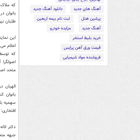
که ملاک 
آهنگ های جدید
دانلود آهنگ جدید
بانوان د
پرشین هتل
ثبت نام بیمه اربعین
طلبان نیز
آهنگ جدید
مزایده خودرو
این نمای
خرید بلیط استخر
اعلام می
قیمت ورق آهن پرایس
که توسط 
فروشنده مواد شیمیایی
اصولگرا 
متحد اصول
الهیان د
سهمیه با
افتخاری: 
دکتر لاله