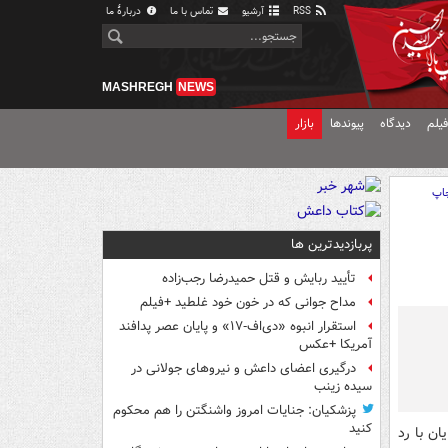
RSS
آرشیو
تماس با ما
دربارهٔ ما
MASHREGH
NEWS
یلم
دیدگاه
پیوندها
بازار
اپ
پربازدیدترین ها
تأیید ربایش و قتل حمیدرضا رجب‌زاده
مداح جوانی که در خون خود غلطید +فیلم
استقرار انبوه «دی‌اف‑۱۷» و پایان عصر پدافند
آمریکا +عکس
درگیری اعضای داعش و نیروهای جولانی در
سیده زینب
پزشکیان: جنایات امروز واشنگتن را هم محکوم
کنید
ان با رد