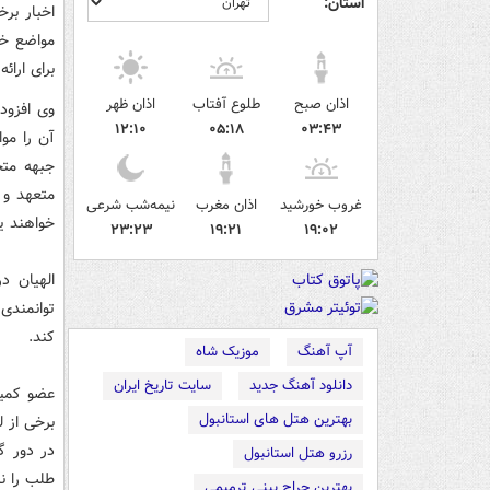
استان:
اخبار بر
مواضع خو
برای ارائ
اذان صبح
طلوع آفتاب
اذان ظهر
وی افزود
۱۲:۱۰
۰۵:۱۸
۰۳:۴۳
آن را مو
جبهه متح
متعهد و 
غروب خورشید
اذان مغرب
نیمه‌شب شرعی
خواهند ی
۲۳:۲۳
۱۹:۲۱
۱۹:۰۲
الهیان 
توانمندی
کند.
آپ آهنگ
موزیک شاه
دانلود آهنگ جدید
سایت تاریخ ایران
عضو کمیت
بهترین هتل های استانبول
برخی از 
در دور گذ
رزرو هتل استانبول
طلب را ن
بهترین جراح بینی ترمیمی