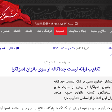
شنبه ۱۷ مرداد ۱۴۰۵ -
Aug 8 2026
ی
دفاع و امنیت
جهاد و مقاومت
حسینیه
فرهنگ و هنر
جامعه
اقتصاد
عکس و ف
93
تاریخ انتشار:
۳۰ دی ۱۳۹۰ - ۱۱:۱۸
۰ نظر
چ
م
جبهه متحد اعلام کرد:
تکذیب ارائه لیست جداگانه از سوی بانوان اصولگرا
تشار اخباری مبنی بر ارائه لیست جداگانه
بانوان اصولگرا در برخی از سایت های
سخنگوی کمیته بانوان جبهه متحد
ان این ادعا را از اساس تکذیب کرد.
خبرگزاری مهر، زهره الهیان در گفتگو با پایگاه اطلاع رسانی جبهه متحد اصولگرای