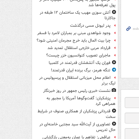
پول تعرفه‌ها شد
آتش سوزی مهیب یک ساختمان ۱۲ طبقه در
جاکارتا
پدر لیونل مسی درگذشت
وجود شواهدی مبنی بر بمباران لامرد با فسفر
چرا بیت المال باید خرج مجرمان امنیتی شود؟
قرارداد مربی خارجی استقلال تمدید شد
ماجرای تصویب کنوانسیون خزر چیست؟
فوران یک آتشفشان قدرتمند در کلمبیا
تنگه هرمز، برگ برنده ایران قدرتمند!
اعلام محل میزبانی استقلال و پرسپولیس در
لیگ برتر
نشست خبری رئیس جمهور در روز خبرنگار
پزشکیان: گفت‌وگوها آمریکا را مجبور به
همراهی کرد
قدردانی پزشکیان از همکاری صنوف در شرایط
سخت
تصاویری از آیت‌الله سید مجتبی خامنه‌ای در
حال تدریس
عراقچی: تفاهم با عمان به‌معنی بازگشایی