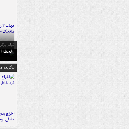
مه
هلدینگ خ
فیلم برگزی
لحظه انفجار جایگاه
برگزیده و
اخراج بدون
خاطی پرس