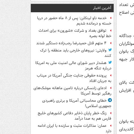
ش تعداد
آخرین اخبار
ی اصلاح
خدمه ناو لینکلن: پس از ۸ ماه حضور در دریا
خسته و درمانده‌ شدیم
توافق بغداد و شرکت «شورون» برای احداث
جداگانه
خط لوله بصره
لگرایان
۴ متهم قتل حمیدرضا رجب‌زاده دستگیر شدند
ولایتی: نیروهای خارجی باید منطقه را ترک
 بانوان
کنند
ار جبهه
هشدار دبیر شورای عالی امنیت ملی به امریکا
درباره تنگه هرمز
پرونده حقوقی جنایت جنگی آمریکا در میناب
به جریان افتاد
ت بالای
ادعای زلنسکی درباره تامین ماهانه موشک‌های
بعد برای افزایش
رهگیر توسط آمریکا
خطای محاسباتی آمریکا و برتری راهبردی
جمهوری اسلامی!
زنگ خطر پایان ذخایر دفاعی کشورهای خلیج
فارس هم به صدا درآمد
ه بانوان
عمان: مذاکرات مثبت و سازنده با ایران ادامه
د اصولگرایان تابع نظر جمعی جبهه متحد اصولگرایان مبنی بر حضور حداقل ۶ کاندیدای
دارد