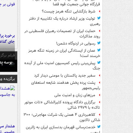
قرارگاه جوانی جمعیت قوه قضا
شرط بازگشایی تنگه هرمز چیست؟
توئیت وزیر ارشاد درباره یک تکذیبیه از دفتر
رهبری
حمایت ایران از تصمیمات رهبران فلسطینی در
روند مذاکرات
جای گذا
رسوایی در اردوگاه دشمن!
عمان از ایستادگی ایران در زمینه تنگه هرمز
فیلم برگزی
خرسند است!
بوسه‌ پ
پیش‌بینی رئیس کمیسیون امنیت ملی از آینده
جنگ
سفیر جدید پاکستان با مومنی دیدار کرد
برگزیده و
پشت پرده پخش هدفمند شایعه استعفای
رئیس‌جمهور
مرزهای زبان و امنیت ملی
برگزاری دادگاه پرونده کثیرالشاکی «تات موتور
تاک» با ۲۹۷۹ شاکی
کلاهبرداری ۴ همتی یک شرکت مهاجرتی؛ ۳۰۰
شاکی تاکنون
هشدار سرم
خدمت‌رسانی قهرمان بدنسازی ایران به زائرین
جاسوس تی
اربعین