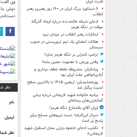
وي گفت: ت
قدرت ایران
دوش ما 
۶ دستاورد بزرگ ایران در ۱۶۰ روز رهبری رهبر
انقلاب
دست‌اندرک
ادعای شبکه «الحدث» درباره ایجاد گذرگاه
موقت در تنگه هرمز
ابتکارات رهبر انقلاب در میدان نبرد
هلاکت اعضای یک تیم تروریستی در جنوب
سیستان
ترامپ کنترلی بر تنگه هرمز ندارد!
وقتی ورزش با معنویت عجین بشه!
پزشکیان: مشروطه نقطه عطف بیداری و
آزادی‌خواهی ملت ایران بود
پورجمشیدیان: اربعین ۱۴۰۵ با بالاترین سطح
نظر شم
امنیت برگزار شد
بیانیه خانواده شهید لاریجانی درباره برخی
گمانه‌زنی‌های رسانه‌ای
نام
ایران آقای بلامنازع تنگه هرمز!
سردار ابن‌الرضا: دست نیروهای مسلح برای
ایمیل
پاسخ پُر است
تکذیب ادعای «نحوه ردزنی محل استقرار شهید
نظر شما 
لاریجانی»