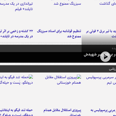
برخورد پراید با تیر برق ۲ فوتی بر
تنظیم قولنامه برای اسناد سبزرنگ
۲۲ کشته و زخمی بر اثر ت
شت
ممنوع شد
در یک مدرسه در تایلند+ 
ده
در بر پای پسر شهیدش
رزشی
ربی پرسپولیس به
پیروزی استقلال مقابل همنام
حمله تند فیگو به اینفانتین
م
خوزستانی
دروغگو، پَست‌ و حیله‌گر!