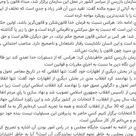
ازمان بازرسي از سراسر کشور در محل اين سازمان برگزار شد، مبداء قانون را و
ه به آياتي از سوره مائده گفت: تقيد دين آن قدر زياد و جدي است که تخلف از اي
 را با شديدترين رويکرد مواجه کرده است.
ادامه داد: هرکس نسبت به فرمان خدا قانون‌شکن و قانون‌گريز باشد، اولين حک
ت اين است که نسبت به حق سرکشي و نافرماني کرده است و حق را زير پا گذاشته
ر شد: هر کس بر اساس قانون صحيح حکم نراند، در حق ديگران ظالم است و حق دي
 است و اين انسان ناشايست رفتار نامتعادل و ناصحيح دارد. مناصب اجتماعي را 
 سپرد چون قانون را رعايت نمي‌کند.
مان بازرسي کشور خاطرنشان کرد: هرکس که از دستورات خدا تعدي کند نيز ظال
ن نگاه دين ما نسبت به اجراي مقررات و قوانين است.
 در بخش ديگري از اظهارات خود گفت: تنها انقلابي که در تاريخ معاصر تحول و 
 را نهادمند کرد انقلاب مدي در بخش ديگري از اظهارات خود گفت: تنها انقلاب
صر تحول و دگرگوني عميق خود را نهادمند کرد انقلاب اسلامي ايران است زيرا در
پس از تاسيس انقلاب جمهوري اسلامي تصويب شد و نهاد سازي با راي مردم اتفاق 
لاب، 5 انتخابات در کشور برگزار شد و اين رکورد استثنايي جهاني است.
وي افزود: امروز که 30 سال از انقلاب گذشته و همه ما تجربه کسب کرده‌ايم اگر به ما گ
يک سال 5 انتخابات برگزار کنيم کسي حاضر به پذيرفتن اين مسئوليت نيست بنده خود دو 
دم و مي‌دانم کار کار سنگيني است.
 در ادامه به اهميت جايگاه مجلس و در راس امور بودن آن اشاره و تصريح کرد:
 بودن مجلس به خاطر نحوه انتخاب نمايندگان آن است؟ آيا به خاطر اختيار