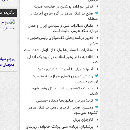
تلاقی دو اراده پولادین در هندسه قدرت
برگزیده 
صلح در تنگه هرمز در گرو خروج آمریکا از
منطقه!
فضای مذاکرات فنی و سیاسی ایران و عمان
درباره تنگه هرمز، مثبت است
تغییر برنامه پخش گفت‌وگوی رئیس‌جمهور با
مردم
مذاکرات با عمانی‌ها وارد فاز تازه‌ای شده است
اطلاعیه دفتر رهبر انقلاب در مورد یک ادعای
پرچم سیاه
کذب
همچنان در
آجورلو: ایران با آمریکا مذاکره‌ای ندارد
واکنش کاربران فضای مجازی به مناسبت
اربعین حسینی
هیئات دانشجویی راهی مقتل رهبر شهید
شدند
کربلا میزبان میلیون‌ها دلداده حسینی
محسن رضایی: کریدور دومی در تنگه هرمز
گشوده نمی‌شود
گاوچران بزدل
پزشکیان: برنامه ملی پزشک خانواده، زیربنای