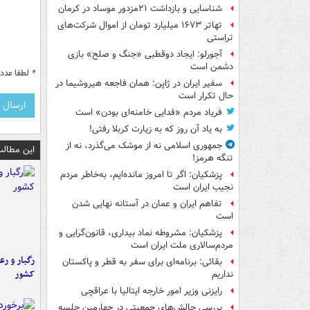
شناسایی و بازداشت ۲۱مزدور موساد در کرمان
تهاتر ۱۶۷۳ میلیارد تومان از اموال شرکت‌های
تراستی
آجورلو: ایجاد دوقطبی «جنگ و صلح‌» بازی
دشمن است
*
لطفا عدد م
سفیر ایران در ژاپن: همان فاجعه هیروشیما در
حال تکرار است
فریاد مردم «فدایی خامنه‌ای بودن» است
به یاد آن روز که به زیارت کربلا رفتی!
جمهوری اسلامی نه از موشک می‌گذرد، نه از
این مطالب
تنگه هرمز!
پزشکیان: اگر تا امروز مانده‌ایم، به‌خاطر مردم
نجیب ایران است
تفاهم ایران و عمان در آستانه نهایی شدن
است
پزشکیان: مشروطه نماد بیداری، قانون‌گرایی و
مردم‌سالاری ملت ایران است
رگبار و رع
بقائی: برنامه‌ای برای سفر به قطر و پاکستان
کشور
نداریم
رایزنی وزیر امور خارجه ایتالیا با عراقچی
بررسی چالش‌های جمعیتی در چهارمین جلسه