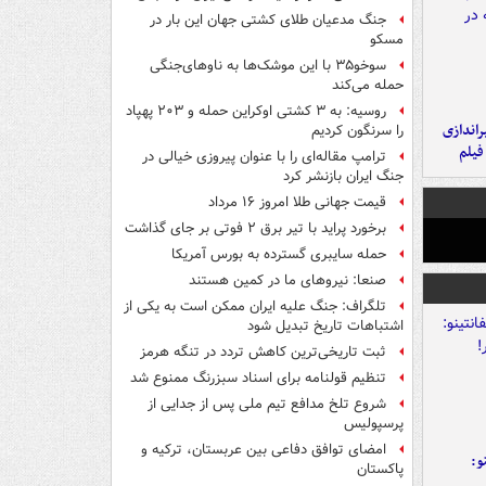
جنگ مدعیان طلای کشتی جهان این بار در
مسکو
سوخو۳۵ با این موشک‌ها به ناوهای‌جنگی
حمله می‌کند
روسیه: به ۳ کشتی اوکراین حمله و ۲۰۳ پهپاد
یراندازی
را سرنگون کردیم
فیلم
ترامپ مقاله‌ای را با عنوان پیروزی خیالی در
جنگ ایران بازنشر کرد
قیمت جهانی طلا امروز ۱۶ مرداد
برخورد پراید با تیر برق ۲ فوتی بر جای گذاشت
حمله سایبری گسترده به بورس آمریکا
صنعا: نیروهای ما در کمین‌ هستند
تلگراف: جنگ علیه ایران ممکن است به یکی از
اشتباهات تاریخ تبدیل شود
ثبت تاریخی‌ترین کاهش تردد در تنگه هرمز
تنظیم قولنامه برای اسناد سبزرنگ ممنوع شد
شروع تلخ مدافع تیم ملی پس از جدایی از
پرسپولیس
امضای توافق دفاعی بین عربستان، ترکیه و
و:
پاکستان