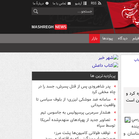
RSS
آرشیو
تماس با ما
دربارهٔ ما
MASHREGH
NEWS
یلم
دیدگاه
پیوندها
بازار
اپ
پربازدیدترین ها
پدر شاهرودی پس از قتل پسرش، جسد را در
چاه مخفی کرد
 کرد و
سامانه ضد موشکی لیزری؛ از بلوف سیاسی تا
ون است
واقعیت میدانی
هشدار سرمربی پرسپولیس به جاسوس تیم
رسي
تصاویر جدید از پهپادهای منهدم‌شده آمریکا
توسط سپاه
نده
ناسان و
توقف طولانی کامیون‌ها پشت مرز؛
صورت‌حساب سنگینی که به اقتصاد می‌رسد