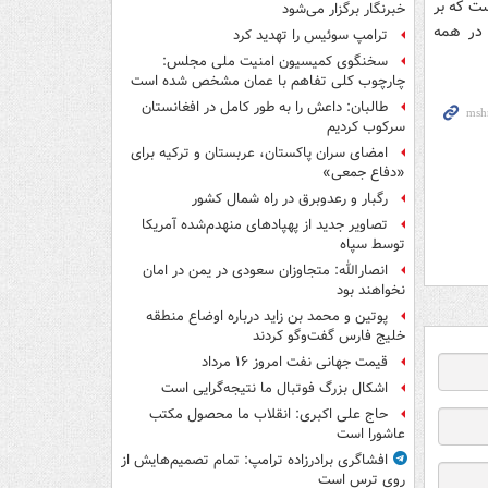
ست که بر
خبرنگار برگزار می‌شود
در همه
ترامپ سوئیس را تهدید کرد
سخنگوی کمیسیون امنیت ملی مجلس:
چارچوب کلی تفاهم با عمان مشخص شده است
طالبان: داعش را به طور کامل در افغانستان
سرکوب کردیم
امضای سران پاکستان، عربستان و ترکیه برای
«دفاع جمعی»
رگبار و رعدوبرق در راه شمال کشور
تصاویر جدید از پهپادهای منهدم‌شده آمریکا
توسط سپاه
انصارالله: متجاوزان سعودی در یمن در امان
نخواهند بود
پوتین و محمد بن زاید درباره اوضاع منطقه
خلیج فارس گفت‌وگو کردند
قیمت جهانی نفت امروز ۱۶ مرداد
اشکال بزرگ فوتبال ما نتیجه‌گرایی است
حاج علی اکبری: انقلاب ما محصول مکتب
عاشورا است
افشاگری برادرزاده ترامپ: تمام تصمیم‌هایش از
روی ترس است