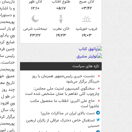
بازرسان س
اذان صبح
طلوع آفتاب
اذان ظهر
و با اشار
۱۲:۱۰
۰۵:۱۷
۰۳:۴۲
و دستورات
پورمحمدي 
او بار اس
غروب خورشید
اذان مغرب
نیمه‌شب شرعی
وي يادآو
۲۳:۲۲
۱۹:۲۳
۱۹:۰۳
ضايع کرده
چنين فردي
رئيس ساز
خداست، اي
تازه های سیاست
پورمحمدي
عميق خود
نشست خبری رئیس‌جمهور همزمان با روز
خبرنگار برگزار می‌شود
تاريخ معا
سخنگوی کمیسیون امنیت ملی مجلس:
چند روز 
چارچوب کلی تفاهم با عمان مشخص شده است
در طو ل يک سال پس از انق
حاج علی اکبری: انقلاب ما محصول مکتب
عاشورا است
دست بالای ایران در مذاکرات جاری!
برگزار کر
استقبال خاص دخترک عراقی از زائران اربعین
پورمحمدي
حسینی
راس امور