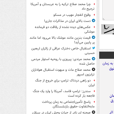
چرا محمد صلاح ترکیه را به عربستان و آمریکا
ترجیح داد
وقوع انفجار مهیب در مسکو
دست بالای ایران در مذاکرات جاری!
عکس‌های دیده نشده از رفاقت دو فرمانده‌
موشکی
قیمت بنزین مانند موشک بالا می‌رود اما مانند
پر پایین می‌آید!
استقبال خاص دخترک عراقی از زائران اربعین
حسینی
محمد مرندی: پیروزی با روحیه استوار مردمی
حاصل شده
محمد صلاح مات و مبهوت استقبال هواداران
ترابزون اسپور
دو راهی دردناک ترامپ برای خروج از جنگ
ایران
سندرز: ترامپ فاسد، آمریکا را وارد یک جنگ
مان
فاجعه بار کرده است
وق
پاسخ تأمین‌اجتماعی به زمان پرداخت
مابه‌التفاوت حقوق بازنشستگان
صحنه ای نادر از حیات وحش ایران در سبلان