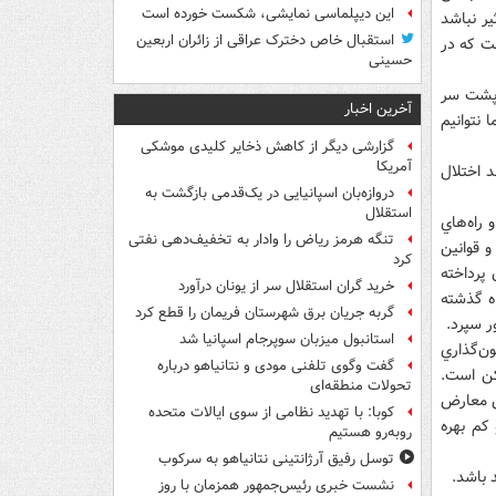
این دیپلماسی نمایشی، شکست خورده است
ر نباشد
استقبال خاص دخترک عراقی از زائران اربعین
ست که در
حسینی
ي را در کشور پشت سر
آخرین اخبار
نتوانيم
گزارشی دیگر از کاهش ذخایر کلیدی موشکی
آمریکا
د اختلال
دروازه‌بان اسپانیایی در یک‌قدمی بازگشت به
استقلال
 راه‌هاي
تنگه هرمز ریاض را وادار به تخفیف‌دهی نفتی
 قوانين
کرد
آن پرداخته
خرید گران استقلال سر از یونان درآورد
ه گذشته
گربه جریان برق شهرستان فریمان را قطع کرد
ر سپرد.
استانبول میزبان سوپرجام اسپانیا شد
ن‌گذاري
گفت وگوی تلفنی مودی و نتانیاهو درباره
کن است.
تحولات منطقه‌ای
ن معارض
کوبا: با تهدید نظامی از سوی ایالات متحده
 کم بهره
روبه‌رو هستیم
توسل رفیق آرژانتینی نتانیاهو به سرکوب
 باشد.
نشست خبری رئیس‌جمهور همزمان با روز