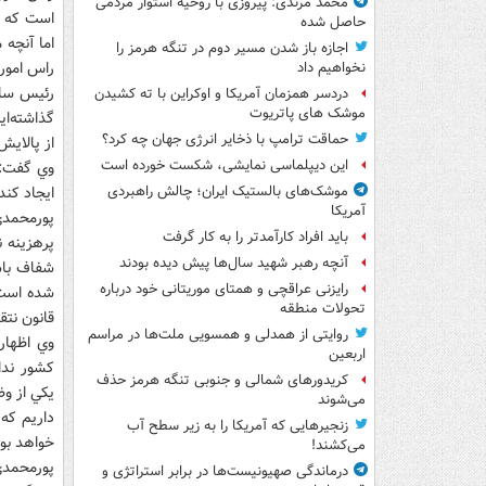
محمد مرندی: پیروزی با روحیه استوار مردمی
است که د
حاصل شده
اما آنچه 
اجازه باز شدن مسیر دوم در تنگه هرمز را
راس امور
نخواهیم داد
دردسر همزمان آمریکا و اوکراین با ته کشیدن
موشک های پاتریوت
گذاشته‌ا
حماقت ترامپ با ذخایر انرژی جهان چه کرد؟
از پالايش
این دیپلماسی نمایشی، شکست خورده است
وي گفت: م
ايجاد کند
موشک‌های بالستیک ایران؛ چالش راهبردی
آمریکا
پورمحمدي 
باید افراد کارآمدتر را به کار گرفت
پرهزينه 
آنچه رهبر شهید سال‌ها پیش دیده بودند
رایزنی عراقچی و همتای موریتانی خود درباره
شده است 
تحولات منطقه
قانون نتق
روایتی از همدلی و همسویی ملت‌ها در مراسم
وي اظهار
اربعین
کشور ندا
کریدورهای شمالی و جنوبی تنگه هرمز حذف
يکي از و
می‌شوند
داريم که 
زنجیرهایی که آمریکا را به زیر سطح آب
خواهد بود
می‌کشند!
پورمحمدي 
درماندگی صهیونیست‌ها در برابر استراتژی و