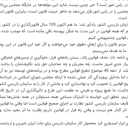
ر راس امور است؟ خير چنين نيست شايد اين مولفه‌ها در جايگاه مجلس بي‌تاثي
مجلس را در راس امور قرار مي‌دهد به خاطر حرمت قانون است؛ بنابراين قانون ا
 است.
رئيس سازمان بازرسي کشور يادآور شد: ما هم اکنون 105 سال قانون‌گذار
يم که همه قوانين در اين مدت به شکل پيوسته باقي مانده است که موجب شده ما 
 قوانين چشم‌پوشي کنيم.
ردم قانون را براي ايفاي حقوق خود مي‌خواهند و اگر خود اين قانون در اين رون
 ما به هدف نمي‌رسيم.
ادامه داد: حذف قوانين زائد، بستن راه‌هاي فرار، جلوگيري از مسيرهاي انحرافي و
نياز جدي امروز ماست. چه مجريان و چه صاحبان حق بايد تکليف‌شان را بدانند و
شفاف باشد. از دهه 40 موضوع تنقيح قوانين مطرح بوده و در برنامه‌هاي توسعه نيز به 
اما به‌دليل پيچيدگي کار عملي نشده تا اينکه مجلس شوراي اسلامي در خردادما
يح قوانين را تصويب کرد و نهادسازي کرد و بخشي از کار را به سازمان بازرسي کشو
داشت: ما هيچ پروژه و طرحي به عظمت اين طرح و تاثيرگذاري آن در تاريخ قانو
ريم. تحقق اين خواسته با اشتراک مساعي همه مسئولان در همه بخش‌ها مم
ظايف سازمان بازرسي کشور نظارت بر اجراي صحيح قوانين است اما وقتي ما قواني
اثر گذار هم نيست و وقتي راه فرار در قوانين داريم نظارت ما اثر مفيد ندارد و
.
ابراز اميدواري کرد محصول کار سازمان بازرسي براي ملت ايران شيرين و ارزشمند