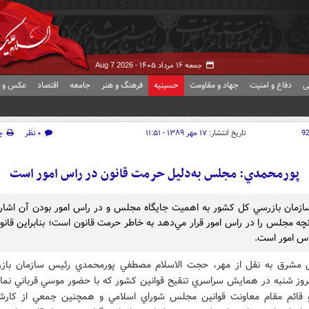
جمعه ۱۶ مرداد ۱۴۰۵ -
Aug 7 2026
ی
دفاع و امنیت
جهاد و مقاومت
حسینیه
فرهنگ و هنر
جامعه
اقتصاد
عکس و ف
9
تاریخ انتشار:
۱۷ مهر ۱۳۸۹ - ۱۱:۵۱
۰ نظر
چ
پورمحمدي: مجلس به‌دليل حرمت قانون در راس امور است
زمان بازرسي کل کشور به اهميت جايگاه مجلس و در راس امور بودن آن اشاره
چه مجلس را در راس امور قرار مي‌دهد به خاطر حرمت قانون است؛ بنابراين قان
اس امور است.
 مشرق به نقل از مهر، حجت الاسلام مصطفي پورمحمدي رئيس سازمان باز
روز شنبه در همايش سراسري تنقيح قوانين کشور که با حضور موسي قرباني نماي
ائم مقام معاونت قوانين مجلس شوراي اسلامي و همچنين جمعي از کارش