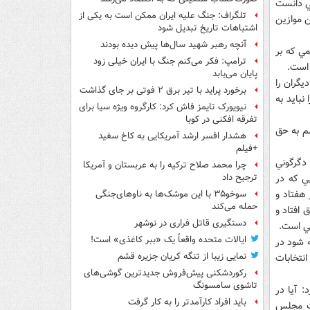
حي دانست
تلگراف: جنگ علیه ایران ممکن است به یکی از
ن موازين
اشتباهات تاریخ تبدیل شود
آنچه رهبر شهید سال‌ها پیش دیده بودند
مي که بر
ترامپ: فکر می‌کنم جنگ با ایران خیلی زود
 است.
پایان می‌یابد
گران را
برخورد پراید با تیر برق ۲ فوتی بر جای گذاشت
نبايد به
نیویورک تایمز فاش کرد: کارگروه ویژه سیا برای
تفرقه افکنی در کوبا
م به حق
هشدار افسر ارشد آمریکایی به کاخ سفید
+فیلم
دگرگوني
چرا محمد صلاح ترکیه را به عربستان و آمریکا
ي که در
ترجیح داد
 هفتاد و
سوخو۳۵ با این موشک‌ها به ناوهای‌جنگی
حمله می‌کند
افتاد و
دستگیری قاتل فراری در نوشهر
ایالات متحده واقعاً یک «ببر کاغذی» است!
فته شود در
نمایی زیبا از تنگه کریان جزیره قشم
انتخابات
رکوردشکنی پیش‌فروش جدیدترین گوشی‌های
تاشوی سامسونگ
 آيا در
باید افراد کارآمدتر را به کار گرفت
ات مجلس