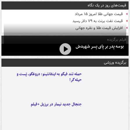
قیمت‌های روز در یک نگاه
قیمت جهانی طلا امروز ۱۵ مرداد
قیمت نفت برنت به ۷۹ دلار رسید
افزایش قیمت طلا و نقره جهانی
فیلم برگزیده
بوسه‌ پدر بر پای پسر شهیدش
برگزیده ورزشی
حمله تند فیگو به اینفانتینو: دروغگو، پَست‌ و
حیله‌گر!
جنجال جدید نیمار در برزیل +فیلم