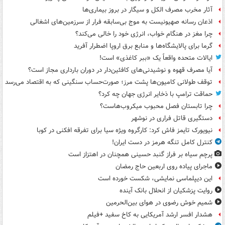
آثار مخرب مصرف الکل و سیگار در بروز بیماری‌ها
اذعان رسانه صهیونیست به موج بی‌سابقه فرار از سرزمین‌های اشغالی
چرا مغز در هنگام خواب، انرژی خود را خالی می‌کند؟
گرما برای پالایشگاه‌ها و منابع برق اروپا اضطرار آفرید
ایالات متحده واقعاً یک «ببر کاغذی» است!
آیا مصرف قهوه و نوشیدنی‌های کافئین‌دار در دوران بارداری مجاز است؟
توقف طولانی کامیون‌ها پشت مرز؛ صورت‌حساب سنگینی که به اقتصاد می‌رسد
حماقت ترامپ با ذخایر انرژی جهان چه کرد؟
چرا تابستان فصل محبوب میکروب‌هاست؟
دستگیری قاتل فراری در نوشهر
نیویورک تایمز فاش کرد: کارگروه ویژه سیا برای تفرقه افکنی در کوبا
کنترل کامل تنگه هرمز در دست ایران!
پرچم سیاه بر فراز گنبد حسینی همچنان در اهتزاز است
ماجرای پیاده روی اربعین حاج رمضان
این دیپلماسی نمایشی، شکست خورده است
روایت پزشکیان از انحلال بانک آینده
شمیم خوش رضوی در هوای بین‌الحرمین
هشدار افسر ارشد آمریکایی به کاخ سفید +فیلم