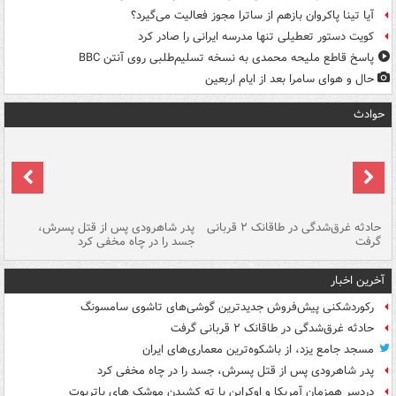
آیا تینا پاکروان بازهم از ساترا مجوز فعالیت می‌گیرد؟
کویت دستور تعطیلی تنها مدرسه ایرانی را صادر کرد
پاسخ قاطع ملیحه محمدی به نسخه تسلیم‌طلبی روی آنتن BBC
حال و هوای سامرا بعد از ایام اربعین
حوادث
شته
حادثه غرق‌شدگی در طاقانک ۲ قربانی
پدر شاهرودی پس از قتل پسرش،
دس
گرفت
جسد را در چاه مخفی کرد
آخرین اخبار
رکوردشکنی پیش‌فروش جدیدترین گوشی‌های تاشوی سامسونگ
حادثه غرق‌شدگی در طاقانک ۲ قربانی گرفت
مسجد جامع یزد، از باشکوه‌ترین معماری‌های ایران
پدر شاهرودی پس از قتل پسرش، جسد را در چاه مخفی کرد
دردسر همزمان آمریکا و اوکراین با ته کشیدن موشک های پاتریوت