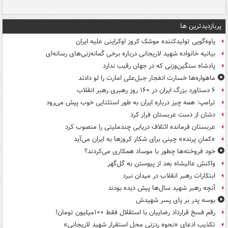
پربازدیدترین ها
یاوه‌گویی تولیدکننده موشک کروز اوکراینی علیه ایران
بیانیه خانواده شهید لاریجانی درباره برخی گمانه‌زنی‌های رسانه‌ای
پادشاه سنگین‌وزنی که در جهان رقیب ندارد
ماهواره‌ها خسارت انفجار جبل‌علی امارت را لو دادند
۶ دستاورد بزرگ ایران در ۱۶۰ روز رهبری رهبر انقلاب
ترامپ: همه چیز درباره ایران به طور استثنایی خوب پیش می‌رود
دشان از دست عربستان فرار کرد
عربستان فرمانده ائتلاف دریایی چندملیتی را منصوب کرد
«کمانِ پرنده» چینی برای شکار کروزها به ایران می‌آید
خود فروخته‌ها چطور با موساد همکاری می‌کردند؟
واکنش عالیشاه بعد از پیوستن به گل‌گهر
ابتکارات رهبر انقلاب در میدان نبرد
آنچه رهبر شهید سال‌ها پیش دیده بودند
بوسه‌ پدر بر پای پسر شهیدش
رقم فسخ قرارداد رضاییان با استقلال فقط ۱۰۰میلیون تومان!
تکذیب ادعای «نحوه ردزنی محل استقرار شهید لاریجانی»