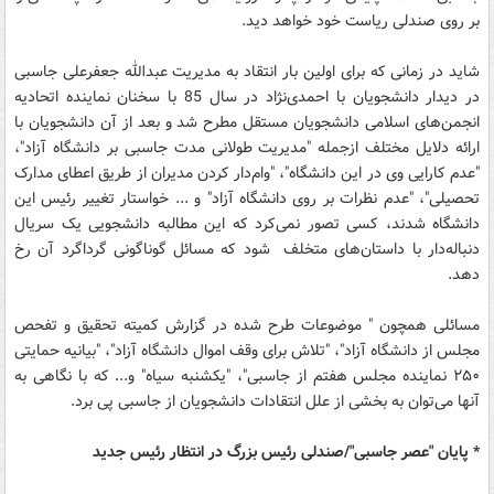
بر روی صندلی ریاست خود خواهد دید.
شاید در زمانی که برای اولین بار انتقاد به مدیریت عبدالله جعفرعلی جاسبی
در دیدار دانشجویان با احمدی‌نژاد در سال 85 با سخنان نماینده اتحادیه
انجمن‌های اسلامی دانشجویان مستقل مطرح شد و بعد از آن دانشجویان با
ارائه دلایل مختلف ازجمله "مدیریت طولانی مدت جاسبی بر دانشگاه آزاد"،
"عدم کارایی وی در این دانشگاه"، "وام‌دار کردن مدیران از طریق اعطای مدارک
تحصیلی"، "عدم نظرات بر روی دانشگاه آزاد" و ... خواستار تغییر رئیس این
دانشگاه شدند، کسی تصور نمی‌کرد که این مطالبه دانشجویی یک سریال
دنباله‌دار با داستان‌های متخلف شود که مسائل گوناگونی گرداگرد آن رخ
دهد.
مسائلی همچون " موضوعات طرح شده در گزارش کمیته تحقیق و تفحص
مجلس از دانشگاه آزاد"، "تلاش برای وقف اموال دانشگاه آزاد"، "بیانیه حمایتی
۲۵۰ نماینده مجلس هفتم از جاسبی"، "یکشنبه سیاه" و... که با نگاهی به
آنها می‌توان به بخشی از علل انتقادات دانشجویان از جاسبی پی برد.
* پایان "عصر جاسبی"/صندلی رئیس بزرگ در انتظار رئیس جدید