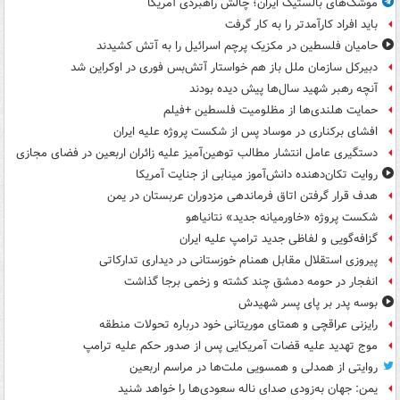
موشک‌های بالستیک ایران؛ چالش راهبردی آمریکا
باید افراد کارآمدتر را به کار گرفت
حامیان فلسطین در مکزیک پرچم اسرائیل را به آتش کشیدند
دبیرکل سازمان ملل باز هم خواستار آتش‌بس فوری در اوکراین شد
آنچه رهبر شهید سال‌ها پیش دیده بودند
حمایت هلندی‌ها از مظلومیت فلسطین +فیلم
افشای برکناری در موساد پس از شکست پروژه علیه ایران
دستگیری عامل انتشار مطالب توهین‌آمیز علیه زائران اربعین در فضای مجازی
روایت تکان‌دهنده دانش‌آموز مینابی از جنایت آمریکا
هدف قرار گرفتن اتاق‌ فرماندهی مزدوران عربستان در یمن
شکست پروژه «خاورمیانه جدید» نتانیاهو
گزافه‌گویی و لفاظی جدید ترامپ علیه ایران
پیروزی استقلال مقابل همنام خوزستانی در دیداری تدارکاتی
انفجار در حومه دمشق چند کشته و زخمی برجا گذاشت
بوسه‌ پدر بر پای پسر شهیدش
رایزنی عراقچی و همتای موریتانی خود درباره تحولات منطقه
موج تهدید علیه قضات آمریکایی پس از صدور حکم علیه ترامپ
روایتی از همدلی و همسویی ملت‌ها در مراسم اربعین
یمن: جهان به‌زودی صدای ناله سعودی‌ها را خواهد شنید