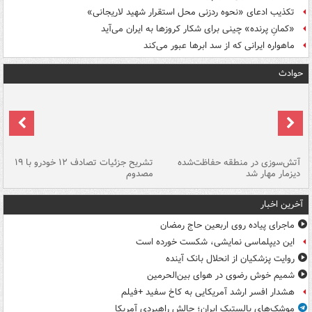
تکذیب ادعای «نحوه ردزنی محل استقرار شهید لاریجانی»
«کمانِ پرنده» چینی برای شکار کروزها به ایران می‌آید
ماهواره ایرانی که از سد ابرها عبور می‌کند
حوادث
تصادف مرگبار در محور اهواز–شوش ۲
آتش‌سوزی در منطقه حفاظت‌شده
تشریح جزئیات تصادف ۱۲ خودرو با ۱۹
پا
دیزمار مهار شد
مصدوم
آخرین اخبار
ماجرای پیاده روی اربعین حاج رمضان
این دیپلماسی نمایشی، شکست خورده است
روایت پزشکیان از انحلال بانک آینده
شمیم خوش رضوی در هوای بین‌الحرمین
هشدار افسر ارشد آمریکایی به کاخ سفید +فیلم
موشک‌های بالستیک ایران؛ چالش راهبردی آمریکا