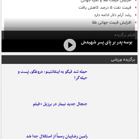
افزایش قیمت طلا و نقره جهانی
قیمت نفت ۵ درصد کاهش یافت
رشد آرام دلار ادامه دارد
افزایش قیمت جهانی طلا
فیلم برگزیده
بوسه‌ پدر بر پای پسر شهیدش
برگزیده ورزشی
حمله تند فیگو به اینفانتینو: دروغگو، پَست‌ و
حیله‌گر!
جنجال جدید نیمار در برزیل +فیلم
رامین رضاییان رسماً از استقلال جدا شد