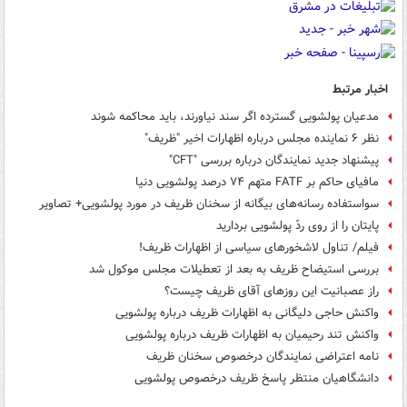
اخبار مرتبط
مدعیان پولشویی گسترده اگر سند نیاورند، باید محاکمه شوند
نظر ۶ نماینده مجلس درباره اظهارات اخیر "ظریف"
پیشنهاد جدید نمایندگان درباره بررسی "CFT"
مافیای حاکم بر FATF متهم ۷۴ درصد پولشویی دنیا
سواستفاده رسانه‌های بیگانه از سخنان ظریف در مورد پولشویی+ تصاویر
پایتان را از روی ردّ پولشویی بردارید
فیلم/ تناول لاشخورهای سیاسی از اظهارات ظریف!
بررسی استیضاح ظریف به بعد از تعطیلات مجلس موکول شد
راز عصبانیت این روزهای آقای ظریف چیست؟
واکنش حاجی دلیگانی به اظهارات ظریف درباره پولشویی
واکنش تند رحیمیان به اظهارات ظریف درباره پولشویی
نامه اعتراضی نمایندگان درخصوص سخنان ظریف
دانشگاهیان منتظر پاسخ ظریف درخصوص پولشویی