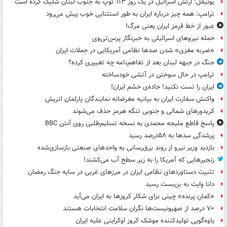
یونیفل: ارتش اسرائیل در یک روز ۱۱۳ توپ به جنوب لبنان شلیک کرده است
ترامپ: همه چیز درباره ایران به طور استثنایی خوب پیش می‌رود
عبور از خط قرمز ایران یعنی مرگ!
حمله نیروهای اسرائیلی به خبرنگار پرس‌تی‌وی
«ضربه مغزی» شدن صدها نظامی آمریکایی در حملات ایران
جنگ در جبهه لبنان بعد از تفاهم‌نامه چه تغییری کرده؟
ترامپ در حال سوختن در آتشی خودساخته
ایران را تست نکنید! جاده‌ی خشم ایران!
واکنش سفارت ایران به بیانیه مغرضانه نمایندگان پارلمان اتریش
کریدورهای شمالی و جنوبی تنگه هرمز حذف می‌شوند
پاسخ قاطع ملیحه محمدی به نسخه تسلیم‌طلبی روی آنتن BBC
پرشدگی سدها به ۵۸درصد رسید
بازدید وزیر نیرو از روند برق‌رسانی به واحدهای صنعتی بازسازی‌شده
زنجیرهایی که آمریکا را به زیر سطح آب می‌کشند!
تثبیت دستاوردهای نظامی ایران در مرزهای غربی در سایه جنگ رمضان
دانا وایت به بن‌بست رسید
«کمانِ پرنده» چینی برای شکار کروزها به ایران می‌آید
۷۰ درصد از صهیونیست‌ها نگران سلامت انتخابات هستند
یاوه‌گویی تولیدکننده موشک کروز اوکراینی علیه ایران