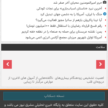
حرم امیرالمومنین محیای آخر صفر شد
آخرین نبرد «داستان اسباب‌بازی» برای نجات کودکی
جنگ با ایران، آمریکا را به دشمن جهان تبدیل کرد
آیا تینا پاکروان بازهم از ساترا مجوز فعالیت می‌گیرد؟
رقم فسخ قرارداد رضاییان با استقلال فقط ۱۰۰میلیون تومان!
یمن: نقشه عربستان برای حمله به صنعاء را در نطفه خفه کردیم
آمریکا اوایل شهریور میزبان مجمع آژانس انرژی اتمی می‌شود
سلامت
اهمیت تشخیص زودهنگام بیماری‌های
ناگفته‌هایی از آمپول های لاغری؛ از
دریچه‌ای قلب
عوارض مرگبار تا زیبایی
تا
نسخه دسکتاپ
کليه حقوق اين سايت متعلق به پایگاه خبري-تحليلي مشرق نيوز می باشد و