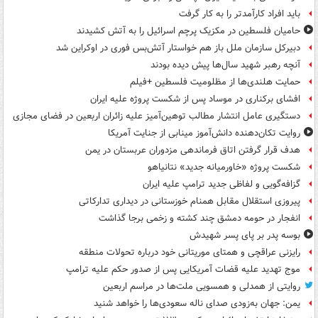
باید افراد کارآمدتر را به کار گرفت
حامیان فلسطین در مکزیک پرچم اسرائیل را به آتش کشیدند
دبیرکل سازمان ملل باز هم خواستار آتش‌بس فوری در اوکراین شد
آنچه رهبر شهید سال‌ها پیش دیده بودند
حمایت هلندی‌ها از مظلومیت فلسطین +فیلم
افشای برکناری در موساد پس از شکست پروژه علیه ایران
دستگیری عامل انتشار مطالب توهین‌آمیز علیه زائران اربعین در فضای مجازی
روایت تکان‌دهنده دانش‌آموز مینابی از جنایت آمریکا
هدف قرار گرفتن اتاق‌ فرماندهی مزدوران عربستان در یمن
شکست پروژه «خاورمیانه جدید» نتانیاهو
گزافه‌گویی و لفاظی جدید ترامپ علیه ایران
پیروزی استقلال مقابل همنام خوزستانی در دیداری تدارکاتی
انفجار در حومه دمشق چند کشته و زخمی برجا گذاشت
بوسه‌ پدر بر پای پسر شهیدش
رایزنی عراقچی و همتای موریتانی خود درباره تحولات منطقه
موج تهدید علیه قضات آمریکایی پس از صدور حکم علیه ترامپ
روایتی از همدلی و همسویی ملت‌ها در مراسم اربعین
یمن: جهان به‌زودی صدای ناله سعودی‌ها را خواهد شنید