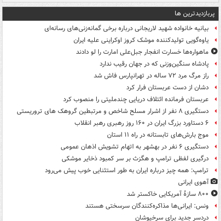
پربازدیدترین ها
بیانیه خانواده شهید لاریجانی درباره برخی گمانه‌زنی‌های رسانه‌ای
یاوه‌گویی تولیدکننده موشک کروز اوکراینی علیه ایران
ماهواره‌ها خسارت انفجار جبل‌علی امارت را لو دادند
پادشاه سنگین‌وزنی که در جهان رقیب ندارد
راز مرگ مرد ۷۲ ساله در تهرانپارس فاش شد
دشان از دست عربستان فرار کرد
عربستان فرمانده ائتلاف دریایی چندملیتی را منصوب کرد
دستگیری ۸ نفر از اشرار مسلح شاخص و مرتبطین گروهک های تروریستی
۶ دستاورد بزرگ ایران در ۱۶۰ روز رهبری رهبر انقلاب
موج بارش‌های تابستانه در راه ۱۱ استان
دستگیری ۶ نفر در بهشهر به اتهام تشویش اذهان عمومی
درگیری لفظی ترامپ و هگزث بر سر کمبود ذخایر موشکی
ترامپ: همه چیز درباره ایران به طور استثنایی خوب پیش می‌رود
آهوی ایرانی
۸۰۰ سازۀ آمریکایی خاکستر شد
ونس: ایرانی‌ها مذاکره‌کنندگان سرسختی هستند
دردسر جدید برای سرخپوشان