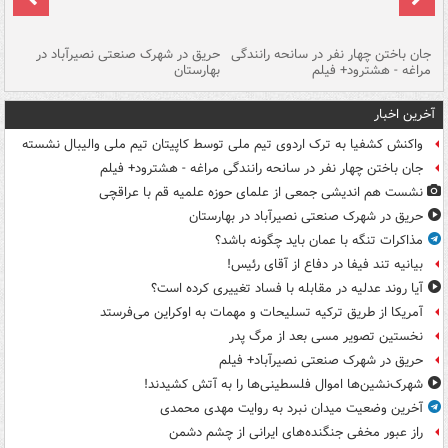
جان باختن چهار نفر در سانحه رانندگی
حریق در شهرک صنعتی نصیرآباد در
حر
مراغه - هشترود+ فیلم
بهارستان
فی
آخرین اخبار
واکنش کشفیا به ترک اردوی تیم ملی توسط کاپیتان تیم ملی والیبال نشسته
جان باختن چهار نفر در سانحه رانندگی مراغه - هشترود+ فیلم
نشست هم اندیشی جمعی از علمای حوزه علمیه قم با عراقچی
حریق در شهرک صنعتی نصیرآباد در بهارستان
مذاکرات تنگه با عمان باید چگونه باشد؟
بیانیه تند فیفا در دفاع از آقای رئیس!
آیا روند عدلیه در مقابله با فساد تغییری کرده است؟
آمریکا از طریق ترکیه تسلیحات و مهمات به اوکراین می‌فرستد
نخستین تصویر مسی بعد از مرگ پدر
حریق در شهرک صنعتی نصیرآباد+ فیلم
شهرک‌نشین‌ها اموال فلسطینی‌ها را به آتش کشیدند!
آخرین وضعیت میدان نبرد به روایت مهدی محمدی
راز عبور مخفی جنگنده‌های ایرانی از چشم دشمن