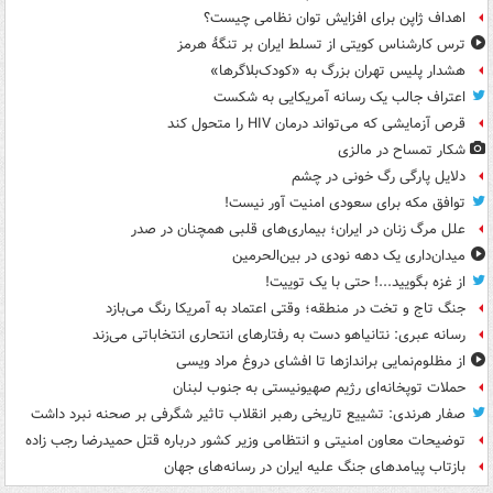
اهداف ژاپن برای افزایش توان نظامی چیست؟
ترس کارشناس کویتی از تسلط ایران بر تنگۀ هرمز
هشدار پلیس تهران بزرگ به «کودک‌بلاگرها»
اعتراف جالب یک رسانه آمریکایی به شکست
قرص آزمایشی که می‌تواند درمان HIV را متحول کند
شکار تمساح در مالزی
دلایل پارگی رگ خونی در چشم
توافق مکه برای سعودی امنیت آور نیست!
علل مرگ زنان در ایران؛ بیماری‌های قلبی همچنان در صدر
میدان‌داری یک دهه نودی در بین‌الحرمین
از غزه بگویید...! حتی با یک توییت!
جنگ تاج و تخت در منطقه؛ وقتی اعتماد به آمریکا رنگ می‌بازد
رسانه عبری: نتانیاهو دست به رفتارهای انتحاری انتخاباتی می‌زند
از مظلوم‌نمایی براندازها تا افشای دروغ مراد ویسی
حملات توپخانه‌ای رژیم صهیونیستی به جنوب لبنان
صفار هرندی: تشییع تاریخی رهبر انقلاب تاثیر شگرفی بر صحنه نبرد داشت
توضیحات معاون امنیتی و انتظامی وزیر کشور درباره قتل حمیدرضا رجب زاده
بازتاب پیامدهای جنگ علیه ایران در رسانه‌های جهان