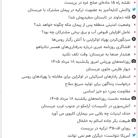
نقشه راه ۱۵ ماده‌ای صلح غزه در بن‌بست
واکنش کنایه‌آمیز به عضویت ترکیه در پیمان مشترک با عربستان
قله دماوند در تابستان سفیدپوش شد!
وضعیت امنیتی منطقه پس از پیمان مکه چگونه خواهد شد؟
عامل افزایش قبوض آب و برق برخی مشترکان چه بود؟
سرنگون‌کردن پهپاد اوکراینی با آتش رگبار روس‌ها
افشاگری روزنامه عبری درباره بدرفتاری‌های همسر نتانیاهو
هشدار صنعا به عربستان: وقت تلف نکنید
روزنامه‌های ورزشی امروز یک‌شنبه ۱۸ مرداد ۱۴۰۵
دیوار طارمی جلوی عربستان
استقرار رادارهای اسرائیلی در اوکراین برای مقابله با پهپادهای روسی
درخواست پنتاگون برای تولید سریع سلاح
مقاومت یمن؛ دو خیز اساسی
صفحه نخست روزنامه‌های یکشنبه ۱۸ مرداد ۱۴۰۵
آتش‌سوزی در تأسیسات آرامکو در جنوب غرب عربستان
حذف لبنیات چه بلایی سر بیماران کلیوی می آورد
طبیعت بکر جاده اسالم به خلخال
رویای اف-۳۵ ترکیه در بن‌بست
آمریکا نتوانست؛ دیگران هم نمی توانند