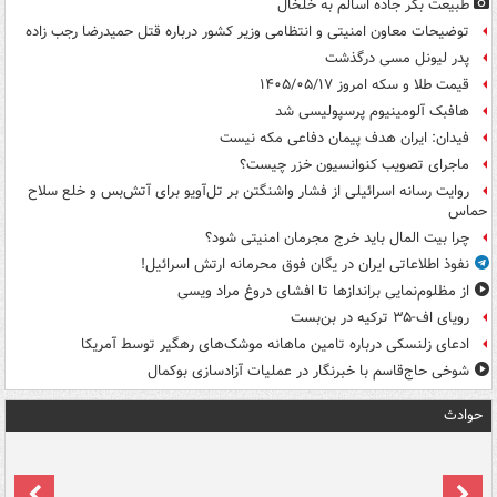
طبیعت بکر جاده اسالم به خلخال
توضیحات معاون امنیتی و انتظامی وزیر کشور درباره قتل حمیدرضا رجب زاده
پدر لیونل مسی درگذشت
قیمت طلا و سکه امروز ۱۴۰۵/۰۵/۱۷
هافبک آلومینیوم پرسپولیسی شد
فیدان: ایران هدف پیمان دفاعی مکه نیست
ماجرای تصویب کنوانسیون خزر چیست؟
روایت رسانه اسرائیلی از فشار واشنگتن بر تل‌آویو برای آتش‌بس و خلع سلاح
حماس
چرا بیت المال باید خرج مجرمان امنیتی شود؟
نفوذ اطلاعاتی ایران در یگان فوق محرمانه ارتش اسرائیل!
از مظلوم‌نمایی براندازها تا افشای دروغ مراد ویسی
رویای اف-۳۵ ترکیه در بن‌بست
ادعای زلنسکی درباره تامین ماهانه موشک‌های رهگیر توسط آمریکا
شوخی حاج‌قاسم با خبرنگار در عملیات آزادسازی بوکمال
حوادث