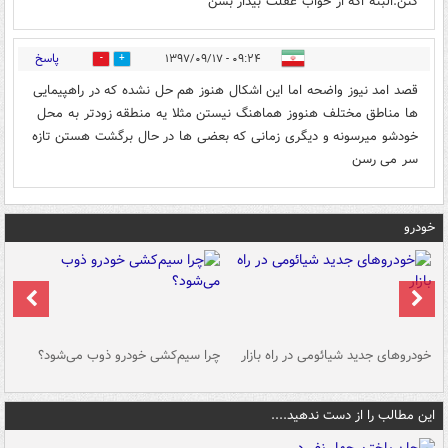
کنن.البته اگه از خواب غفلت بیدار بشن
پاسخ
۰۹:۲۴ - ۱۳۹۷/۰۹/۱۷
0
0
قصد امد نیوز واضحه اما این اشکال هنوز هم حل نشده که در راهپیمایی
ها مناطق مختلف هنووز هماهنگ نیستن مثلا یه منطقه زودتر به محل
خودشو میرسونه و دیگری زمانی که بعضی ها در حال برگشت هستن تازه
سر می رسن
خودرو
خودروهای جدید شیائومی در راه بازار
چرا سیم‌کشی خودرو ذوب می‌شود؟
شو
این مطالب را از دست ندهید....