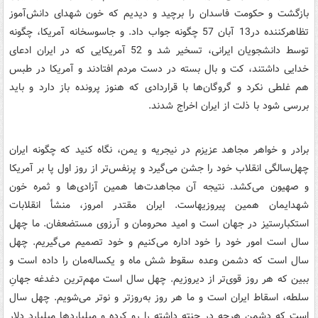
بازگشت و حکومت فاسدان را برچید و دیدیم که خون شهدای دانش‌آموز
تظاهرکننده در13 آبان 57 چگونه جواب داد. و جاسوسخانه آمریکا، چگونه
توسط دانشجویان ایرانی، تسخیر شد و 52 آمریکایی که در ایران ادعای
خدایی داشتند، کت و بال بسته در دست مردم افتادند و آمریکا در طبس
هم غلطی نکرد و گروگان‌ها با قراردادی که هنوز پرونده باز دارد و باید
بررسی شود با ذلت از ایران اخراج شدند.
برادر و خواهر مجاهد عزیزم در نیجریه و یمن، نگاه کنید که چگونه ایران
چهل‌سالگی انقلاب خود را جشن می‌گیرد و پرنفس‌تر از روز اول پا بر آمریکا
و صهیون می‌کشد. نتیجه آن مجاهدت‌ها همین آزادی‌ها و ثمره خون
شهدایمان همین پیروزیهاست. ایران مقتدر امروز، منشأ انقلابات
استکبارستیز در جهان است و امید محرومان و آرزوی مستضعفان. ما چهل
سال است امور خود را خود اداره می‌کنیم و خود تصمیم می‌گیریم. چهل
سال است که دشمن وعده سقوط شش ماه و یکساله‌مان را داده است و
ببین که هر روز قوی‌تر از دیروزیم. چهل سال است مهم‌ترین دغدغه جهانِ
سلطه، اسقاط ایران است و ما هر روز به‌روزتر و نوتر می‌شویم. چهل سال
است که دشمن هرچه در چنته داشته را رو کرده و میلیاردها میلیارد دلار