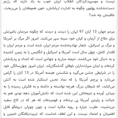
نیست و موسپیدکردگان انقلاب ایران خوب به یاد دارند که رژیم
دست‌نشانده پهلوی چگونه به‌ اشارت اربابانش، خون هموطنان را می‌ریخت.
عاقبتش چه شد؟
مردم جهان 13 آبان 97 ایران را دیدند و دیدند که چگونه مردمان باغیرتش
برای دفاع از آرمان و کیان خود سینه سپر می‌کنند. امروز اگر مرگ بر آمریکا
و مرگ بر اسرائیل، شعار نهادینه‌شده مردم ایران شده است و مردم ایران با
اقتدار کامل، چهل سال است آمریکا و اسرائیل و انگلیس را به زمین کشیده
و به دنبال خود می‌کشند، نتیجه مبارزه و جهادی است که اجداد و پدرانشان
کرده‌اند و اینان میراث‌داران باوفای گذشتگان‌اند. ایران امروز چهل‌سالگی خود
را در شرایطی جشن می‌گیرد و شکستن هیمنه آمریکا در 13 آبان را گرامی
می‌دارد و پرچم آمریکا را که نماد نحس استکبار شده است به آتش
می‌کشد، که شیطان بزرگ هرچه توانسته و داشته و به فکرش رسیده را به
میدان آورده و نتیجه‌اش این شده است که دانش‌آموزان دهه نودی هم به
خباثت و پلیدی آمریکا پی برده‌اند و فهمیده‌اند که هر که در کاخ سفید
می‌نشیند، عقرب جراره و روبه مکاره است و چون چوپان دروغگو قابل
اطمینان و اعتماد نیست. و این لطف خداست که تربیت‌یافتگان خمینی و