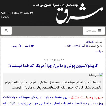
شنبه ۱۷ مرداد ۱۴۰۵ -
Aug
8 2026
سیاست
کد خبر
908730
تاریخ انتشار:
۱۵ آبان ۱۳۹۷ - ۰۷:۳۰
۱ نظر
چاپ
سیاست
سخن روز مطبوعات
کاپیتولاسیون پولی و مالی/ چرا آمریکا کدخدا نیست؟!
انصافا باید از اقدام هوشمندانه، مستدل، قانونی، شرعی و شجاعانه شورای
نگهبان تشکر کرد که جلوی یک "کاپیتولاسیون پولی و مالی" را گرفتند.
سرویس سیاست مشرق -
روزنامه‌ها
و جراید در بخش
سرمقاله
و
یادداشت
روز
به بیان دیدگاه‌ها و نظریات اصلی و اساسی خود می‌پردازند؛ نظراتی که