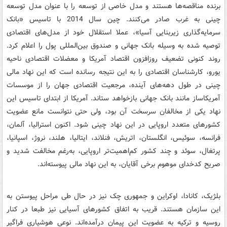
برنده مناقصه‌ها هستند و مدل خاصی از توسعه را با عنوان مدل توسعه
چینی به غرب صادر می‌کنند. چین سال 2014 با تاسیس «بانک
سرمایه‌گذاری زیربنایی آسیا»، عملا استقلال خود از مدل‌های اقتصادی
توصیه شده به وسیله بانک جهانی و صندوق بین‌المللی پول را اعلام کرد.
روند کنونی تضعیف روزافزون اقتصاد آمریکا و معضلات اقتصادی ناحیه
یورو، کارشناسان اقتصادی را به این نتیجه رسانده است که این نهاد مالی
چینی در طول دهه‌های آینده، مرجعیت اقتصادی جهان را از موسسات
آمریکاساز مانند بانک جهانی بازخواهد ستاند. آمریکا از ابتدای تاسیس این
نهاد یکی از مخالفان سرسخت آن بود، ولی حتی نتوانست مانع عضویت
کشورهای متعدد اروپایی در این نهاد چینی شود. اکنون استرالیا، آلمان،
فرانسه، سوئیس، انگلستان، اتریش، فنلاند، ایتالیا، هلند، نروژ، اسپانیا،
پرتغال، سوئد و چند کشور کم‌اهمیت‌تر اروپایی، به‌رغم مخالفت شدید و
صریح کدخدای موهوم برخی آقایان، به این نهاد مالی پیوسته‌اند.
بلژیک، کانادا، اوکراین و جمهوری چک نیز در حال طی مراحل پیوستن به
این سازمان هستند. قریب به اتفاق کشورهای آسیایی نیز طبعا در کنار
روسیه و ترکیه به عضویت این پیمان درآمده‌اند. نوعی هوشیاری فراگیر