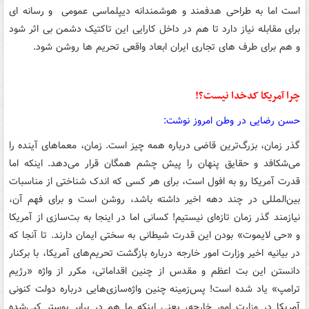
است اما به طراحی هدفمند و هوشمندانه دیپلماسی عمومی و رسانه ای
برای مقابله نیاز دارد تا هم در داخل کارایی این تاکتیک دشمن بی اثر شود
و هم برای طرف های تجاری ایران ابعاد واقعی تحریم ها روشن شود.
چرا آمریکا کدخدا نیست؟!
حسن رضایی در وطن امروز نوشت:
گذر زمان، بزرگ‌ترین قاضی درباره همه چیز است. زمان، معماهای آینده را
می‌شکافد و حقایق پنهان را پیش چشم همگان قرار می‌دهد. اینکه اما
قدرت آمریکا رو به افول است، برای هر کسی که اندک‌ شناختی از مناسبات
بین‌المللی در چند دهه اخیر داشته باشد، روشن است و برای فهم آن،
نیازمند گذر زمان تازه‌ای نیستیم! کسانی اما در اینجا به بت‌سازی از آمریکا
و «حی لایموت» بودن این قدرت شیطانی به سختی ایمان دارند. تا آنجا که
در بیانیه اخیر وزارت امور خارجه درباره بازگشت تحریم‌های آمریکا، با برکنار
دانستن این بت اعظم و مقدس از چنین اقداماتی، مکرر از واژه «رژیم
ترامپ» یاد شده است! پس‌زمینه چنین واژه‌سازی‌هایی درباره دولت کنونی
آمریکا در وزارت امور خارجه، یعنی اینکه ما هم در برابر پوستر کپی‌شده