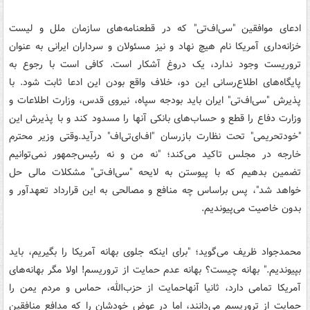
ادعای موافقین "سی‌اف‌تی" که در قطعنامه‌های سازمان ملل و لیست
خزانه‌داری آمریکا نام هیچ نهاد و نیز مسئولان و سرداران ایرانی به عنوان
تروریست وجود ندارد، یک دروغ آشکار است. کافی است با رجوع به
پایگاه‌های اطلاع‌رسانی این دو، خلاف واقع بودن این ادعا ثابت شود. با
پذیرش "سی‌اف‌تی" ایران باید بودجه سپاه، نیروی قدس، وزارت اطلاعات و
وزارت دفاع را قطع و حساب‌های بانکی آنها را مسدود کند و با پذیرش این
"خودتحریمی" تحت نظارت بازرسان "اف‌ای‌تی‌اف" درآید.وقتی وزیر محترم
خارجه در مجلس تاکید می‌کند؛ "نه من و نه رئیس‌جمهور نمی‌توانیم
تضمین بدهیم که با پیوستن به لایحه "سی‌اف‌تی" مشکلات مالی حل
خواهد شد"، پس براساس چه منافع و مصالحی به این قرارداد تعهدآور و
بدون خاصیت می‌پیوندیم.
محمدجواد ظریف می‌گوید؛ "برای اینکه جلوی بهانه آمریکا را بگیریم، باید
بپیوندیم." بهانه چیست؟ بهانه عدم حمایت از تروریسم! اولا مگر بهانه‌های
آمریکا تمامی دارد، ثانیا آنهاحمایت از حزب‌الله، حماس و مردم یمن را
حمایت از تروریسم می‌دانند، اما در عوض خودشان را که مدافع منافقین