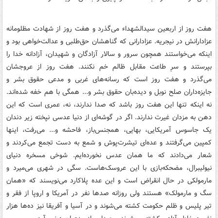
هفت روز از اربعین سیدالشهداء می‌گذرد و هفت روز از شهادت مظلومانه
عزادارانش در نیجریه. عزادارانی که گناهشان حق‌طلبی و عدالت‌خواهی بود و
اینکه می‌خواستند همچون سرور و سالار آزادگان و شهیدان، آزادانه خدا را
بپرستند و سرِ طاعت مقابل ظالم خم نکنند. هفت روز از عروجشان
می‌گذرد و هفت روز است که رسانه‌های غربی و مدعی حقوق بشر و
جایزه‌داران صلح نوبل و دیده‌بان حقوق بشر و... همگی با هم خفه شده‌اند.
نه اینکه تنها این هفت روز باشد که صدا ندارند، نه، عمری است که این
دهن به مزدان غیرت ندارند. اگر در گوشه‌ای از دنیا عدسی نپخته زیر دندان
یک جاسوس آمریکایی، بهایی، همجنس‌باز، فاحشه و... می‌رفت، اینها
کمپین می‌گرفتند و عده‌ای تیشرت‌پوش و شمع به دست تجمع می‌کردند و
شعار می‌دادند که ما همان عدس نخورده‌ایم. شوخی مسخره دنیای
نیولیبرال، مضحکه‌بازی با این عروسک‌هاست. سگی در شهری می‌میرد و
مارمولکی در حال انقراض است و این عده پلاکارد می‌نویسند که «همان
سگ و مارمولک» هستند ولی روزانه صدها نفر در آمریکا و اروپا از فقر و
تیر پلیس و ظلم حکومت کشته می‌شوند و در آسیا و آفریقا نیز ده‌ها هزار