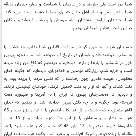
شما دور است ولی جان‌ها و دل‌هایمان با شماست و دعای خیرمان بدرقه
شما و اهل یمن و تمام اهل حقی که برای خدا با دشمنان خدا می‌جنگند.
شما مجاهدان، آرامش خفاشان و شب‌پرستان را پریشان کرده‌اید و ای‌کاش
در این فیض عظیم شریکتان بودیم.
حسینیان شهید، به خون گرمتان سوگند، قاتلین شما تقاص جنایتشان را
به سختی خواهند داد و خونتان در تاریخ گم نخواهد شد. ما معجزه پیروزی
خون بر شمشیر را بارها و بارها دیده‌ایم و دیده‌ایم که کاخ ابن زیاد مزبله
است و خرابه شام، زیارتگاه مؤمنین و خداجویان. دیده‌ایم که چگونه خدای
مظلومان، هیمنه قلدری چون رضاشاه را که نفس مردم را بریده بود، به
ذلت کشاند و آنها که او را به ملت تحمیل کردند، خودشان تبعیدش کردند.
و دیدیم که محمدرضای پهلوی که ایران را به آمریکا و صهیون، مفت
فروخته بود، چگونه و با چه ذلتی بیرون انداخته شد. و دیدیم که خدای
قاهر متعال، چگونه دست و بال آمریکا و اذنابش را از ایران عزیز برید و 65
هزار مستشار و وابسته‌اش را از این خاک عزیز تاراند. و از 13 آبان،
خاطره‌ها داریم. دیدیم در 13 آبان 43 که خمینی کبیر علم مبارزه را در
مقابله با زیاده‌خواهی آمریکا افراشت و تبعید شد، چگونه عزتمندانه به ایران