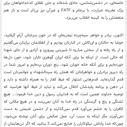
خامنه‌ای، در دشمن‌شناسی، حاذق شده‌اند و حتی تقلای کدخداخواهان برای
بزک عفریته شرارت، با برجام و FATF و غیرآن نیز بی‌اثر است و باز هم
منفعتش را به کیسه انقلاب می‌ریزد.
اکنون، برادر و خواهر سیه‌چرده نیجریه‌ای که در خون سرختان آرام گرفتید،
خوشا به حالتان و ای‌کاش در کنارتان بودیم و از انقلابمان برایتان می‌گفتیم
و از راه رفته و از سختی مبارزه تا شیرینی پیروزی و آزادی و از جای شهدا
که خالی است. از اینکه ما برای آنکه ایران گوهری تابان شود، خون دل‌ها
خورده‌ایم و برای آنکه خانه خوبان شود، رنج دوران برده‌ایم و امروز شما در
راه دیروز برادران و خواهرانتان که همان راه سیدالشهداء و جوانمردان است
قدم گذارده‌اید. قدم‌هایی استوار که غیظ کفار را به همراه داشته و دارد و
در ذهن و برنامه پلیدشان اخلال می‌کند و نباید از غیظ آنها هراسید که
توصیه خداوند همین است که به فداییان رسول و دین خدا فرمود:... هیچ
تشنگی و رنج و گرسنگی در راه خدا به آنان نمی‌‏رسد و در هیچ مکانی که
کافران را به خشم می‌‏آورد قدم نمی‌گذارند و از دشمن غنیمتی به دست
نمی‌‏آورند مگر اینکه به سبب آن، عمل صالحی برای آنان نوشته می‌شود،
چون‌که خدا پاداش نیکوکاران را ضایع نمی‌‏کند.2 بدانید که اگر تن‌هایمان از