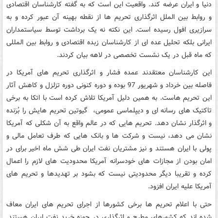
دنیا و ایران عرضه کند. واقعیت این است که به گفته کارشناسان اقتصادی
و روابط بین الملل اثرگذاری تحریم ها از نقطه بهینه آن عبور کرده و به
سرازیری افول رسیده است. این نکته نه یک برداشت توسط سیاستمداران
ایرانی بلکه تحلیل عده ای از کارشناسان زبده اقتصادی و روابط بین المللی
که ماه قبل در یک نشست تخصصی در لاهه بیان کردند.
این کارشناسان معتقدند عمده فشار و اثرگذاری تحریم های آمریکا در
فاصله بین خرداد و شهریور 97 بوده و دوره کنونی دوره تزلزل و کاهش آثار
این تحریم هاست. به همین دلیل آمریکا تلاش کرده است با اتکا به برخی
تاکتیک های رسانه ای و دیپلماسی عمومی، گیوتین تحریم هایش را بُرَنده
و اثرگذار نشان دهد. تحریم هایی که در عالم واقع به آن شکلی که آمریکا
نشان می دهد، نیست و شرکت ها و بانک هایی که طرف تعامل مالی و
پولی با ایران هستند و نیز مشتریان نفت ایران طی شش ماه اخیر برای در
امان بودن از مجازات های خودسرانه آمریکا محدودیت های لازم را اعمال
کرده و تقریبا دیگر محدودیتی نیست که بشود بر تهدیدها و تحریم های
آمریکا علیه ایران افزود.
حتی با اعلام تحریم ها برخی کشورها از اجرای تحریم های ایران معاف
شده اند که کشورهای مطرح و اثرگذاری در حوزه خرید نفت ایران هستند.