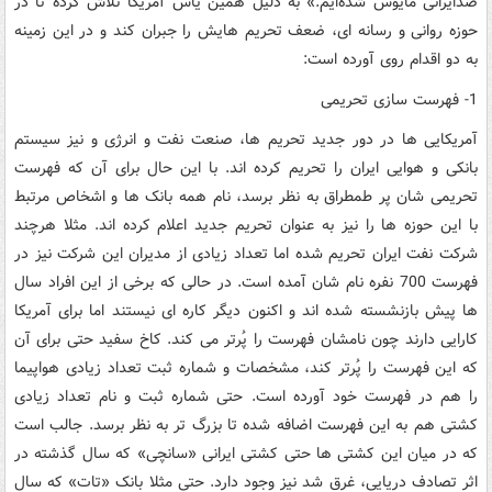
ضدایرانی مأیوس شده‌ایم.» به دلیل همین یاس آمریکا تلاش کرده تا در
حوزه روانی و رسانه ای، ضعف تحریم هایش را جبران کند و در این زمینه
به دو اقدام روی آورده است:
1- فهرست سازی تحریمی
آمریکایی ها در دور جدید تحریم ها، صنعت نفت و انرژی و نیز سیستم
بانکی و هوایی ایران را تحریم کرده اند. با این حال برای آن که فهرست
تحریمی شان پر طمطراق به نظر برسد، نام همه بانک ها و اشخاص مرتبط
با این حوزه ها را نیز به عنوان تحریم جدید اعلام کرده اند. مثلا هرچند
شرکت نفت ایران تحریم شده اما تعداد زیادی از مدیران این شرکت نیز در
فهرست 700 نفره نام شان آمده است. در حالی که برخی از این افراد سال
ها پیش بازنشسته شده اند و اکنون دیگر کاره ای نیستند اما برای آمریکا
کارایی دارند چون نامشان فهرست را پُرتر می کند. کاخ سفید حتی برای آن
که این فهرست را پُرتر کند، مشخصات و شماره ثبت تعداد زیادی هواپیما
را هم در فهرست خود آورده است. حتی شماره ثبت و نام تعداد زیادی
کشتی هم به این فهرست اضافه شده تا بزرگ تر به نظر برسد. جالب است
که در میان این کشتی ها حتی کشتی ایرانی «سانچی» که سال گذشته در
اثر تصادف دریایی، غرق شد نیز وجود دارد. حتی مثلا بانک «تات» که سال