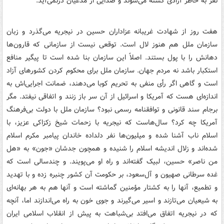
نفر به خاطر آزادی کشته می‌شوند و صدایی از مدعیان درنمی‌آید.
هفت روز از شهادت غریبانه عزاداران حسین در نیجریه می‌گذرد و زبان
سازمان ملل هم هنوز لال است. توقعی نیست از سازمانی که قارون‌ها
دهانش را با پول بستند. اصلاً این سازمان بنا شده است تا پیگیر منافع
استکبار باشد نه مردم جهان. سازمان ملل برای محکوم کردن کشورهای آزاد
است و گاهی اگر رأی منفی به تحریم کوبا می‌دهند، ضمانت اجرایی‌اش به
اندازه‌ای هست که آمریکا و اسرائیل از آن سر باز زنند و اتفاقی نیفتد. مگر
برجام سند قانونی و توافقنامه رسمی نبود؟ سازمان ملل با دولت بی‌فرهنگ
آمریکا چه کرد؟ سال‌هاست که نیجریه با زحمات شیخ زکزاکی عزیز، با
اسلام ناب آشنا شده و میلیون‌ها نفر دلداده خاندان پیامبر مکرم اسلام
شده‌اند و زلال اندیشه اسلام را شنیده و همچون جدشان «جون» به «هل
من ناصر» حسین، لبیک گفته‌اند و راه او می‌پویند. و چندسالی است که
غده سرطانی صهیون و آل‌سعود، بر حکومت آن کشور چنبره زده و با تهدید
و تطمیع، آنها را به کشتار مؤمنین گماشته است و آنها هم به هر بهانه‌ای
به شیعیان می‌تازند و اسیر می‌گیرند و جوی خون به راه می‌اندازند اما، آنچه
که در نیجریه اتفاق می‌افتد بی‌شباهت به پیش از انقلاب اسلامی ایران