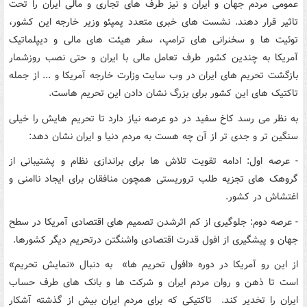
عمومی مردم جهان و ایران و نیز طرف های تجاری و مالی ایران را تحت
تاثیر قرار دهند. نشست های خبری متعدد پمپئو وزیر خارجه این کشور،
توئیت ها و سخنرانی های ترامپ، سفر هیئت های مالی و دیپلماتیک
آمریکا به چندین کشور طرف تعامل مالی با ایران و حتی نصب روزشمار
بازگشت تحریم های ایران در وب سایت وزارت خارجه آمریکا و ... از جمله
تاکتیک های این کشور برای بزرگ نشان دادن این تحریم هاست.
به نظر می رسد کاخ سفید در دو عرصه نیاز دارد تا تحریم هایش را خیلی
سنگین تر و جدی تر از آن چه هست به مردم دنیا و ایران نشان دهد:
- عرصه اول: ادامه تقویت تلاش ها برای براندازی نظام و پشتیبانی از
گروهک های تجزیه طلب تروریستی همچون منافقان برای ایجاد ناامنی و
اغتشاش در کشور.
- عرصه دوم: جلوگیری از کم اثرشدن تصمیم های اقتصادی آمریکا در سطح
جهان و پیشگیری از افول قدرت اقتصادی واشنگتن درتحریم دیگر کشورها.
از این رو آمریکا در دوره «افول تحریم ها» به دنبال «نمایش تحریم»
است تا ذهن و روان مردم ایران و شرکت ها و بانک های طرف حساب
ایران را تخدیر کند. تاکتیکی که برای مردم ایران بیش از گذشته آشکار