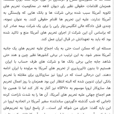
همزمان اقدامات حقوقی نظیر رای دیوان لاهه در محکومیت تحریم های
ثانویه آمریکا سبب شده برخی شرکت ها و بانک هایی که وابستگی به
آمریکا ندارند، علیه این تحریم ها اقدام حقوقی کنند. به عنوان نمونه،
چندی قبل دادگاه عالی انگلیس-ولز رایی را برای یک شرکت بیمه صادر کرد
که براساس آن این شرکت از اجرای تحریم های آمریکا منع و تاکید شده
بود که باید به تعهداتش در قبال ایران عمل کند.
مسئله ای که ممکن است حتی به یک اجماع علیه تحریم های یک جانبه
آمریکا منجر شود. به این ترتیب در برخی کشورها نظیر چین و هند حتی
شاهد جابه جایی برخی بانک ها و شرکت های طرف حساب با ایران
هستیم تا بدون تاثیرپذیری از تحریم های آمریکا به مراوده با ایران ادامه
دهند. این درحالی است که در اروپا نیز سازوکاری برای مقابله با تحریم
بانکی ایران تدوین شده که البته انتظار این بود همزمان با روز اعمال تحریم
ها، سازوکار اروپا موسوم به «SPV» نیز آغاز به کار کند اما تا همین جا
هم اجماع جهانی علیه تحریم های آمریکا، آن ها را به شدت ناراحت کرده
تاجایی که شب گذشته «گوردون ساندلند» سفیر آمریکا در اتحادیه اروپا در
این باره گفت: «برای من شوکه آور است... از پاسخ اروپا به تحریم‌های