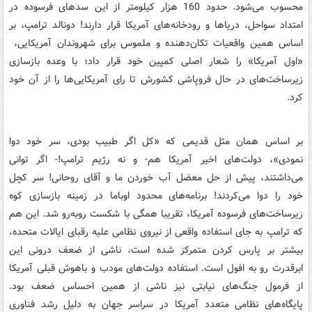
محسوب می‌شود. حدود 160 هزار کیلومتر از این سدهای فرسوده در
امتداد سواحل، دریاها و رودخانه‌های آمریکا قرار دارند! دونالد ترامپ، بر
اساس همین واقعیات تکان‌دهنده و ملموس برای شهروندان آمریکایی،
«اول آمریکا» را شعار اصلی کمپین خود قرار داد؛ با وعده بازسازی
زیرساخت‌های در حال فروپاشی کشورش تا رای آمریکایی‌ها را از آن خود
کرد.
بر اساس همان مثل قدیمی که «کل اگر طبیب بودی، سر خود دوا
نمودی»، دولت‌های اخیر آمریکا هم- و نه رژیم ترامپ!- اگر توانی
می‌داشتند، پیش از حل معضل آب خوردن ما و آقای روحانی! سر کچل
خود را دوا می‌کردند! برنامه‌های محدود اوباما در زمینه بازسازی کوه
زیرساخت‌های فرسوده آمریکا، تقریبا همگی با شکست روبه‌رو شد. این هم
که ترامپ به جای استفاده واقعی از نیروی نظامی علیه رقبای ایالات متحده،
بیشتر بر پارس کردن متمرکز شده است، ناشی از ضعف درونی این
ابرقدرت رو به افول است. استفاده دولت‌های مودب و باهوش قبلی آمریکا
از فرمول جنگ‌های نیابتی نیز ناشی از همین احساس ضعف بود.
پایگاه‌های نظامی متعدد آمریکا در سراسر جهان به دلیل رشد فناوری