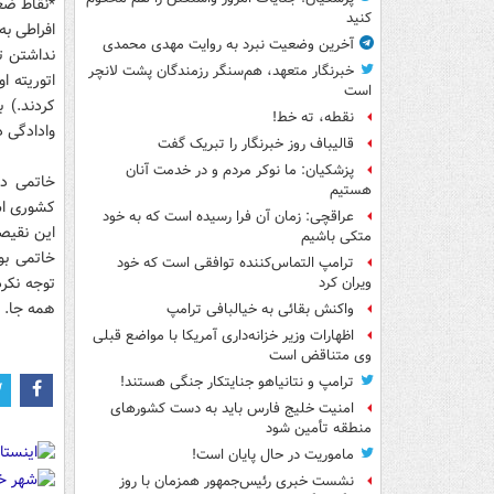
*نقاط ضعف
کنید
افراطی ب
آخرین وضعیت نبرد به روایت مهدی محمدی
نداشتن تی
خبرنگار متعهد، هم‌سنگر رزمندگان پشت لانچر
اتوریته ا
است
کردند.) 
نقطه، ته خط!
وادادگی د
قالیباف روز خبرنگار را تبریک گفت
پزشکیان: ما نوکر مردم و در خدمت آنان
خاتمی در
هستیم
عراقچی: زمان آن فرا رسیده است که به خود
این نقیص
متکی باشیم
خاتمی بو
ترامپ التماس‌کننده توافقی است که خود
توجه نکرد
ویران کرد
همه جا.
واکنش بقائی به خیالبافی ترامپ
اظهارات وزیر خزانه‌داری آمریکا با مواضع قبلی
وی متناقض است
ترامپ و نتانیاهو جنایتکار جنگی هستند!
امنیت خلیج فارس باید به دست کشورهای
منطقه تأمین شود
ماموریت در حال پایان است!
نشست خبری رئیس‌جمهور همزمان با روز