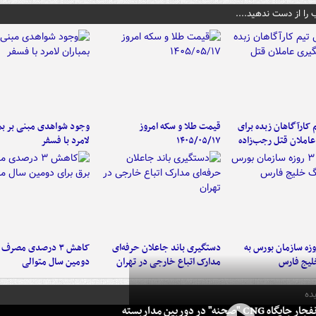
 را از دست ندهید....
کارآگاهان زبده برای
قیمت طلا و سکه امروز
وجود شواهدی مبنی بر بمب
املان قتل رجب‌زاده
۱۴۰۵/۰۵/۱۷
لامرد با فسفر
لت ۳ روزه سازمان بورس به
دستگیری باند جاعلان حرفه‌ای
کاهش ۳ درصدی مصرف
لیج فارس
مدارک اتباع خارجی در تهران
دومین سال متوالی
ده
 CNG "صحنه" در دوربین مداربسته