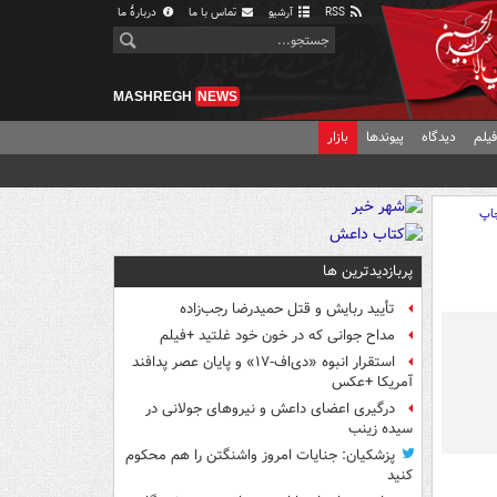
RSS
آرشیو
تماس با ما
دربارهٔ ما
MASHREGH
NEWS
یلم
دیدگاه
پیوندها
بازار
اپ
پربازدیدترین ها
تأیید ربایش و قتل حمیدرضا رجب‌زاده
مداح جوانی که در خون خود غلتید +فیلم
استقرار انبوه «دی‌اف‑۱۷» و پایان عصر پدافند
آمریکا +عکس
درگیری اعضای داعش و نیروهای جولانی در
سیده زینب
پزشکیان: جنایات امروز واشنگتن را هم محکوم
کنید