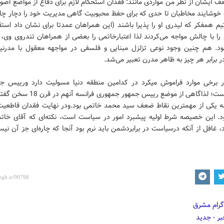
 ایشان از نظر من مواردی مانند: فقدان استحکام لازم برای دفاع از مواضع اصو
ه خوشایند مخاطبان تا حدی که برای حفظ محبوبیت گاهی مدیریت خود را دچار چا
م همفکر که لیدری او را پذیرا باشند (این همراهان عمدتا برای نشان داد است
و را با چالش مواجه می‌کردند لذا اعتبارخاتمی را بعضی از همراهان تندروی و
بود. هم چنین وجود نوعی تزلزل مبنایی و فلسفی در مواجهه معقول با مدرنیت
ر برابر هر چیز به ظاهر مدرن تعبیر می‌شد.
 برخی موارد فراموش می­کرد در کدامین منطقه دنیا مسولیت دارد ورییس ج
کشوری است؛ لذاگاهی از موضع رییس ­جمهور جمهوری 
ه یکی از مهم­ترین نقاط ضعف سید محمد خاتمی بود.ودر نهایت فقدان قاطعیت 
د. این خصیصه شرط اولیه پیشبرد امور در سیاست است، نکته‌ای که آقای خاتم
، غافل از آنکه درسیاست در برابردشمن باید نرم بود آنجا که چاره‌ای جز آن نی