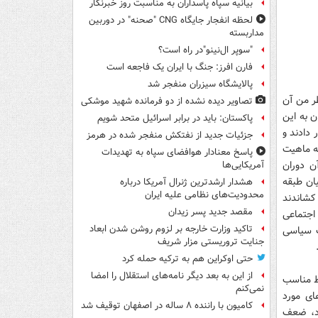
بیانیه سپاه پاسداران به مناسبت روز خبرنگار
لحظه انفجار جایگاه CNG "صحنه" در دوربین
مداربسته
"سوپر ال‌نینو"در راه است؟
فارن افرز: جنگ با ایران یک فاجعه است
پالایشگاه سیزران منفجر شد
ظر من آن
تصاویر دیده‌ نشده از دو فرمانده شهید موشکی
ن به این
پاکستان: باید در برابر اسرائیل متحد شویم
 دادند و
جزئیات جدید از نفتکش منفجر شده در هرمز
به ماهیت
پاسخ معنادار هوافضای سپاه به تهدیدات
ن دوران
آمریکایی‌ها
ان طبقه
هشدار ارشدترین ژنرال آمریکا درباره
محدودیت‌های نظامی علیه ایران
کشاندند
مقصد جدید پسر زیدان
اجتماعی
تاکید وزارت خارجه بر لزوم روشن شدن ابعاد
ف سیاسی
جنایت تروریستی مزار شریف
حتی اوکراین هم به ترکیه حمله کرد
از این به بعد دیگر نامه‌های استقلال را امضا
یط مناسب
نمی‌کنم
ای مورد
کامیون با راننده ۸ ساله در اصفهان توقیف شد
ود، ضعف