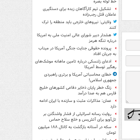
خط لوله بصره
تشکیل تیم کارآگاهان زبده برای دستگیری
عاملان قتل رجب‌زاده
ولایتی: نیروهای خارجی باید منطقه را ترک
کنند
هشدار دبیر شورای عالی امنیت ملی به امریکا
درباره تنگه هرمز
پرونده حقوقی جنایت جنگی آمریکا در میناب
به جریان افتاد
ادعای زلنسکی درباره تامین ماهانه موشک‌های
رهگیر توسط آمریکا
خطای محاسباتی آمریکا و برتری راهبردی
جمهوری اسلامی!
زنگ خطر پایان ذخایر دفاعی کشورهای خلیج
فارس هم به صدا درآمد
عمان: مذاکرات مثبت و سازنده با ایران ادامه
دارد
روایت رسانه اسرائیلی از فشار واشنگتن بر
تل‌آویو برای آتش‌بس و خلع سلاح حماس
سکه در آستانه بازگشت به کانال ۱۸۸ میلیون
تومان