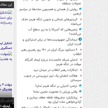
تحولات منطقه
این مطالب
روایتی از همدلی و همسویی ملت‌ها در مراسم
اربعین
کریدورهای شمالی و جنوبی تنگه هرمز حذف
می‌شوند
زنجیرهایی که آمریکا را به زیر سطح آب
می‌کشند!
درماندگی صهیونیست‌ها در برابر استراتژی و
تشکیل تیم 
قدرت ایران
دستگیری ع
۶ دستاورد بزرگ ایران در ۱۶۰ روز رهبری رهبر
انقلاب
ادعای شبکه «الحدث» درباره ایجاد گذرگاه
موقت در تنگه هرمز
ابتکارات رهبر انقلاب در میدان نبرد
هلاکت اعضای یک تیم تروریستی در جنوب
سیستان
مه
ترامپ کنترلی بر تنگه هرمز ندارد!
هلدینگ خ
وقتی ورزش با معنویت عجین بشه!
پزشکیان: مشروطه نقطه عطف بیداری و
فیلم برگزی
آزادی‌خواهی ملت ایران بود
لحظه انفجار جایگاه
پورجمشیدیان: اربعین ۱۴۰۵ با بالاترین سطح