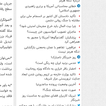
درباره تنگه هرمز
جریان مق
خطای محاسباتی آمریکا و برتری راهبردی
سطح رفاه 
جمهوری اسلامی!
تأکید دادستان کل کشور بر انسجام ملی برای
*اصولگرای
مقابله با جنگ روانی دشمن
و بعد آن­
چرا بیت المال باید خرج مجرمان امنیتی شود؟
مثلا گفته
ماجرای تصویب کنوانسیون خزر چیست؟
فریاد بز
پزشکیان: گفت‌وگوها آمریکا را مجبور به
تبدیل شد
همراهی کرد
نئولیبرال
عراقچی: تفاهم با عمان به‌معنی بازگشایی
تنگه هرمز نیست
روز خبرنگار نامبارک!
*نمی‌توا
است، ولی
حدس بزنید ایران چه رنگی است؟
برداشت عم
احضار باقر خرازی به دادگاه ویژه روحانیت
شده است
تاکید وزارت خارجه بر لزوم روشن شدن ابعاد
جنایت تروریستی مزار شریف
آخرین وضعیت پرونده ساعدی‌نیا
*به باور 
صورت جدید مسئله جنگ؟!
به خواست 
فاقد پرنس
تبریک کاربران فضای مجازی به مناسبت روز
خبرنگار
پزشکیان: جنایات امروز واشنگتن را هم محکوم