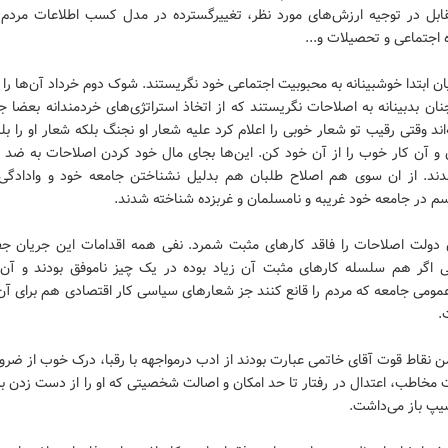
ابل در توجیه ارزش‌های مورد نظر، تغییرگسترده در مدل کسب اطلاعات مردم،
اجتماعی و تحصیلات و...
ان ابتدا خوشبینانه به محبوبیت اجتماعی خود نگریستند. شوک دوم خرداد آن‌ها را ب
چنان بدبینانه به اصلاحات نگریستند که از اتخاذ استراتژی‌های خردمندانه بعضا جا
‌اند وقتی رقیب تو شعار خوبی را اعلام کرد علیه شعار او نجنگ بلکه شعار او را بلند‌
ن و آن کار خوب را از آن خود کن. این‌ها بجای مال خود کردن اصلاحات به ضد 
ند. از ان سوی هم اصلاح طلبان هم بدلیل نشناختن جامعه خود و وادادگی د
یسم در جامعه خود غریبه و نامسلمان و غربزده شناخته شدند.
ن دولت اصلاحات را فاقد کارهای مثبت شمرد. نفی همه اقدامات این جریان جف
 اگر هم سلسله کارهای مثبت آن زیاد بوده در یک چیز ناموفق بودند و آن
ومی جامعه که مردم را قانع کنند جز شعارهای سیاسی کار اقتصادی هم برای آن‌
.
من نقاط قوت آقای خاتمی عبارت بودند از ادب درمواجهه با رقبا، درک خوب از ضر
مخاطب، اعتدال در رفتار تا حد امکان و اصالت شخصیتی که او را از دست زدن ب
یپ باز می‌داشت.