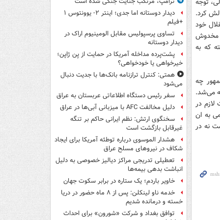
لی، توجه
ترامپ، مرتکب جنایت جنگی شده است
لش کرد.
دیدار دوستانه اما جدی؛ اینتر ۲- یوونتوس ۱
+فیلم
قلال خود
تساوی پرسپولیس مقابل الومینیوم اراک در
ی، مخدوش
دیدار دوستانه
ه که به
پشت‌پرده مداخله آمریکا در حمایت از یِن ژاپن؛
خیرخواهی یا خودخواهی؟
همتی: کنترل ترازنامه بانک‌ها با جدیت دنبال
مهور چه
می‌شود
فرانسه آن­هم در قرن 18 سخن گفته می‌شد.
سفر رئیس دستگاه اطلاعاتی عربستان به عراق
لازم در
دلیل مخالفت AFC با میزبانی آبی‌ها در عراق
ی به ان
سخنگوی ارتش: نظم ایرانی حاکم بر تنگه
ست نه در
غیرقابل بازگشت است
هشدار الموسوی درباره توطئه آمریکا برای ایجاد
شکاف در نیروهای مسلح عراق
تعطیلی تدریجی مراکز دیالیز خصوصی به دلیل
انباشت بدهی بیمه‌ها
خاویر باردم؛ یک ستاره در برابر سکوت جهان
خدمه ناو لینکلن: پس از ۸ ماه حضور در دریا
خسته و درمانده‌ شدیم
توافق بغداد و شرکت «شورون» برای احداث