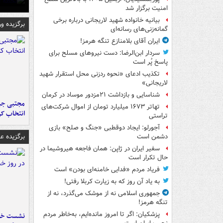
امنیت برگزار شد
بیانیه خانواده شهید لاریجانی درباره برخی
برگزیده و
گمانه‌زنی‌های رسانه‌ای
ایران آقای بلامنازع تنگه هرمز!
سردار ابن‌الرضا: دست نیروهای مسلح برای
پاسخ پُر است
تکذیب ادعای «نحوه ردزنی محل استقرار شهید
لاریجانی»
شناسایی و بازداشت ۲۱مزدور موساد در کرمان
مجتبی جبا
تهاتر ۱۶۷۳ میلیارد تومان از اموال شرکت‌های
انتخاب کر
تراستی
آجورلو: ایجاد دوقطبی «جنگ و صلح‌» بازی
برگزیده 
دشمن است
سفیر ایران در ژاپن: همان فاجعه هیروشیما در
حال تکرار است
فریاد مردم «فدایی خامنه‌ای بودن» است
به یاد آن روز که به زیارت کربلا رفتی!
جمهوری اسلامی نه از موشک می‌گذرد، نه از
تنگه هرمز!
پزشکیان: اگر تا امروز مانده‌ایم، به‌خاطر مردم
نشست خبر