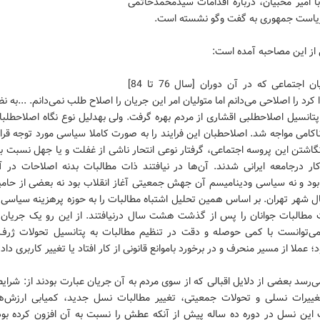
با امیر محبیان، درباره اقدامات سیدمحمدخاتمی
ریاست­ جمهوری به گفت وگو نشسته­ است.
از این مصاحبه آمده است:
*من جریان اجتماعی که در آن دوران [سال 76 تا 84]
 کرد را اصلاحی می‌دانم اما متولیان امر این جریان را اصلاح طلب نمی‌دانم. ...به ن
تانسیل اصلاح­طلبی اقشاری از مردم بهره گرفت. ولی به­دلیل نوع نگاه اصلاح­ط­لبا
ناکامی مواجه شد. اصلاح­طبان این فرایند را به صورت کاملا سیاسی مورد توجه قرار
انگاشتن این پروسه اجتماعی، گرفتار نوعی انتحار ناشی از غفلت و یا جهل نسبت 
ر درجامعه ایرانی شدند. آن‌ها در نیافتند ذات مطالبات بدنه اصلاحات در آ
بود و نه سیاسی ودینامیسم آن جهش جمعیتی آغاز انقلاب بود نه بعضی از حامی
ل شهر تهران. بر اساس همین تحلیل اشتباه مطالبات را به حوزه پرهزینه سیاسی 
ت مطالبات جوانان را پس از گذشت هشت سال درنیافتند. از این رو یک جریان 
ی‌توانست با کمی حوصله و دقت در تنظیم مطالبات به پتانسیل تحولات ژر
 عملا از مسیر منحرف و در برخورد باموانع قانونی از کار افتاد یا تغییر کاربری داد.
ی‌رسد بعضی از دلایل اقبالی که از سوی مردم به آن جریان عبارت بودند از: شرا
تغییرات نسلی و تحولات جمعیتی، تغییر مطالبات نسل جدید، کمیابی ارزش‌ه
این نسل در دوره ده ساله پیش از آنکه عطش را نسبت به آن افزون کرده ب