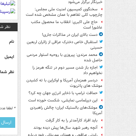
خبرنگار برگزار می‌شود
سخنگوی کمیسیون امنیت ملی مجلس:
چارچوب کلی تفاهم با عمان مشخص شده است
حاج علی اکبری: انقلاب ما محصول مکتب
نظر شم
عاشورا است
دست بالای ایران در مذاکرات جاری!
نام
استقبال خاص دخترک عراقی از زائران اربعین
حسینی
محمد مرندی: پیروزی با روحیه استوار مردمی
ایمیل
حاصل شده
اجازه باز شدن مسیر دوم در تنگه هرمز را
نظر شما 
نخواهیم داد
دردسر همزمان آمریکا و اوکراین با ته کشیدن
موشک های پاتریوت
حماقت ترامپ با ذخایر انرژی جهان چه کرد؟
این دیپلماسی نمایشی، شکست خورده است
موشک‌های بالستیک ایران؛ چالش راهبردی
*
لطفا عدد م
آمریکا
باید افراد کارآمدتر را به کار گرفت
آنچه رهبر شهید سال‌ها پیش دیده بودند
رایزنی عراقچی و همتای موریتانی خود درباره