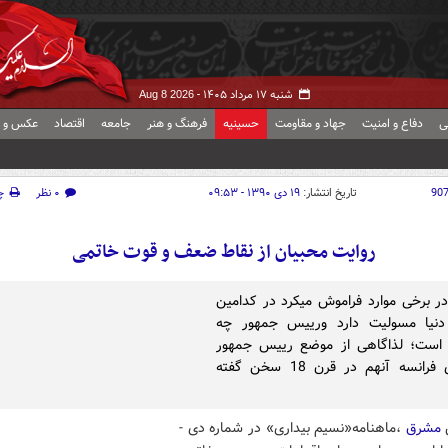
شنبه ۱۷ مرداد ۱۴۰۵ -
Aug 8 2026
ی
دفاع و امنیت
جهاد و مقاومت
حسینیه
فرهنگ و هنر
جامعه
اقتصاد
عکس و ف
90
تاریخ انتشار:
۱۹ دی ۱۳۹۰ - ۰۹:۵۳
۰ نظر
چ
روایت محبیان از نقاط ضعف و قوت خاتمی
ر برخی موارد فراموش می­کرد در کدامین
دنیا مسولیت دارد ورییس جمهور چه
است؛ لذاگاهی از موضع رییس ­جمهور
جمهوری فرانسه آن­هم در قرن 18 سخن گفته
ش
مشرق
،
ماه­نامه«نسیم بیداری» در شماره دی ­