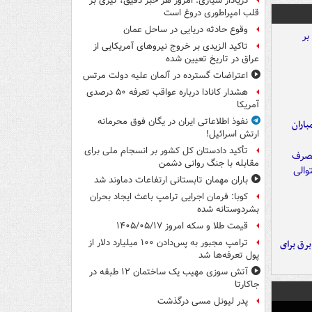
دریادار سیاری: امروز هر خبر دقیق، تیری بر
قلب امپراطوری دروغ است
وقوع حادثه دریایی در ساحل عمان
تاکید الزیدی بر خروج نیروهای آمریکایی از
عراق در تاریخ تعیین شده
اعتراضات گسترده در آلمان علیه دولت مرتس
هشدار کانادا درباره عواقب تعرفه ۵۰ درصدی
آمریکا
نفوذ اطلاعاتی ایران در یگان فوق محرمانه
اران
ارتش اسرائیل!
تأکید دادستان کل کشور بر انسجام ملی برای
مقابله با جنگ روانی دشمن
باران مهمان تابستانی ارتفاعات دماوند شد
کوبا: فرمان اجرایی ترامپ باعث ایجاد بحران
بشردوستانه شده
قیمت طلا و سکه امروز ۱۴۰۵/۰۵/۱۷
ترامپ مجبور به پس‌دادن ۱۰۰ میلیارد دلار از
 برق برای
پول تعرفه‌ها شد
آتش سوزی مهیب یک ساختمان ۱۲ طبقه در
جاکارتا
پدر لیونل مسی درگذشت