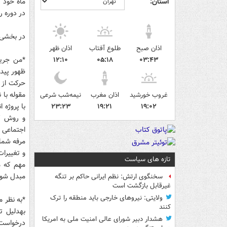
استان:
ماه خود 
در دوره 
در بخشی 
اذان صبح
طلوع آفتاب
اذان ظهر
۱۲:۱۰
۰۵:۱۸
۰۳:۴۳
ظهور پیدا
حرکت از پ
مقوله با 
غروب خورشید
اذان مغرب
نیمه‌شب شرعی
با پروژه 
۲۳:۲۳
۱۹:۲۱
۱۹:۰۲
و روش کا
اجتماعی 
مرفه شما
و تغییرا
تازه های سیاست
مهم که م
مبدل شود؛
سخنگوی ارتش: نظم ایرانی حاکم بر تنگه
غیرقابل بازگشت است
ولایتی: نیروهای خارجی باید منطقه را ترک
*به نظر م
کنند
به­دلیل 
هشدار دبیر شورای عالی امنیت ملی به امریکا
درخواست 