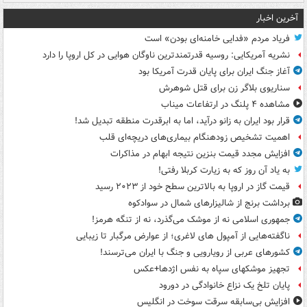
آخرین اخبار
فریاد مردم «فدایی خامنه‌ای بودن» است
نشریه آمریکایی: روسیه قدرتمندترین ناوگان هوایی در کل اروپا را دارد
آغاز جنگ ایران برای پایان قدرت آمریکا بود
سناریوی بلاگر زن برای قتل شوهرش
مشاهده ۴ پلنگ در ارتفاعات میناب
قرار بود ایران به زانو درآید، اما به ابرقدرت منطقه تبدیل شد!
اهمیت تشخیص زودهنگام بیماری‌های دریچه‌ای قلب
افزایش مجدد قیمت بنزین نتیجه ابهام در مذاکرات
به یاد آن روز که به زیارت کربلا رفتی!
قیمت گاز در اروپا به بالاترین سطح خود از ۲۰۲۳ رسید
برداشت برنج از شالیزارهای شمال در سوادکوه
جمهوری اسلامی نه از موشک می‌گذرد، نه از تنگه هرمز!
ناگفته‌هایی از آمپول های لاغری؛ از عوارض مرگبار تا زیبایی
کشورهای عربی از رویارویی و جنگ با ایران می‌ترسند!
تجهیز موشکهای سپاه به نفس اژدها+عکس
پایان تلخ یک نزاع خانوادگی در دورود
افزایش بی‌سابقه سرقت سوخت در انگلیس