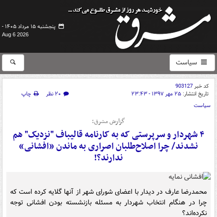
پنجشنبه ۱۵ مرداد ۱۴۰۵ -
Aug 6 2026
سیاست
کد خبر
903127
تاریخ انتشار:
۲۵ مهر ۱۳۹۷ - ۲۳:۴۳
۲۰ نظر
چاپ
سیاست
گزارش مشرق؛
۴ شهردار و سرپرستی که به کارنامه قالیباف "نزدیک" هم
نشدند/ چرا اصلاح‌طلبان اصراری به ماندن «افشانی»
ندارند؟!
محمدرضا عارف در دیدار با اعضای شورای شهر از آنها گلایه کرده است که
چرا در هنگام انتخاب شهردار به مسئله بازنشسته بودن افشانی توجه
نکرده‌اند؟