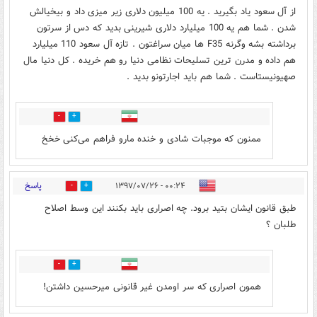
از آل سعود یاد بگیرید . یه 100 میلیون دلاری زیر میزی داد و بیخیالش
شدن . شما هم یه 100 میلیارد دلاری شیرینی بدید که دس از سرتون
برداشته بشه وگرنه F35 ها میان سراغتون . تازه آل سعود 110 میلیارد
هم داده و مدرن ترین تسلیحات نظامی دنیا رو هم خریده . کل دنیا مال
صهیونیستاست . شما هم باید اجارتونو بدید .
1
9
ممنون که موجبات شادی و خنده مارو فراهم می‌کنی خخخ
پاسخ
۰۰:۲۴ - ۱۳۹۷/۰۷/۲۶
3
6
طبق قانون ایشان بتید برود. چه اصراری باید بکنند این وسط اصلاح
طلبان ؟
1
4
همون اصراری که سر اومدن غیر قانونی میرحسین داشتن!