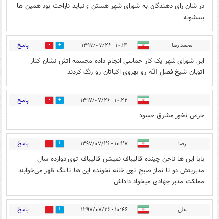
در شان رای دهندگان به شورای شهر هستن و نباید ناراحت بود همین ها
بسشونه
پاسخ
محمد رضا
۱۰:۱۴ - ۱۳۹۷/۰۷/۲۶
0
8
این شورای شهر یک کار حماسی انجام داده مجسمه اتش نشان کنار
اتوبان شیخ فصل الله رو بهروی اکباتان رو رنگ کردند
پاسخ
۱۰:۲۲ - ۱۳۹۷/۰۷/۲۶
21
3
حرص نخور مشرق حسود
پاسخ
رضا
۱۰:۲۷ - ۱۳۹۷/۰۷/۲۶
0
17
بابا این ها ناخن چینده قالیباف نمیشن قالیباف توی دوازده سال
مدیریتش دو تا نماز صبح توی خانه نخونده این ها تالنگ ظهر می‌خوابند
مملکت مدیر جهادی میخواد داداش
پاسخ
علی
۱۰:۴۶ - ۱۳۹۷/۰۷/۲۶
0
6