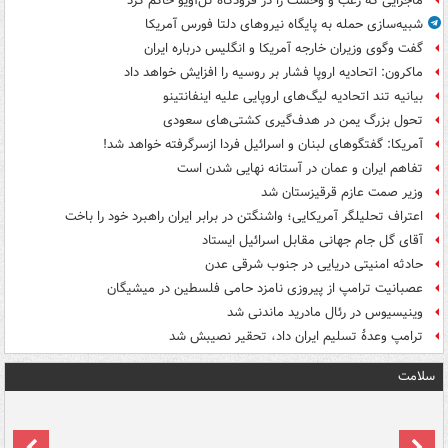
ماجرایی که رعب و وحشت را در فرودگاه تل‌آویو حاکم کرد
شبیه‌سازی حمله به پایگاه نیروهای دلتا فورس آمریکا
گفت وگوی وزیران خارجه آمریکا و انگلیس درباره ایران
ماکرون: اتحادیه اروپا فشار بر روسیه را افزایش خواهد داد
بیانیه تند اتحادیه لیگ‌های اروپایی علیه اینفانتینو
تحول بزرگ یمن در هدف‌گیری کشتی‌های سعودی
آمریکا: گفتگوهای لبنان و اسرائیل فردا ازسرگرفته خواهد شد!
تفاهم ایران و عمان در آستانه نهایی شدن است
وزیر صمت عازم قرقیزستان شد
اعتراف تحلیلگر آمریکایی؛ واشنگتن در برابر ایران راهبرد خود را باخت
آقای گل جام جهانی مقابل اسرائیل ایستاد
حادثه امنیتی دریایی در جنوب شرقی عدن
عصبانیت ترامپ از پیروزی نامزد حامی فلسطین در میشیگان
وینیسیوس در رئال مادرید ماندنی شد
ترامپ وعدۀ تسلیم ایران داد، تحقیر نصیبش شد
سلامت