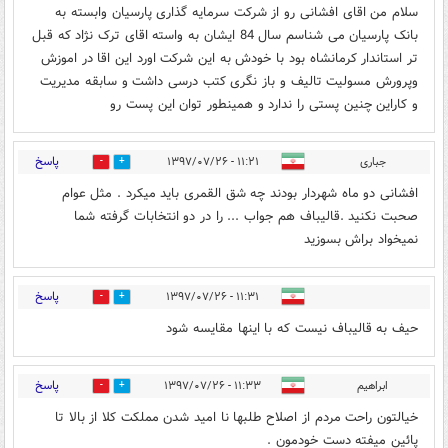
سلام من اقای افشانی رو از شرکت سرمایه گذاری پارسیان وابسته به
بانک پارسیان می شناسم سال 84 ایشان به واسته اقای ترک نژاد که قبل
تر استاندار کرمانشاه بود با خودش به این شرکت اورد این اقا در اموزش
وپرورش مسولیت تالیف و باز نگری کتب درسی داشت و سابقه مدیریت
و کاراین چنین پستی را ندارد و همینطور توان این پست رو
پاسخ
جباری
۱۱:۲۱ - ۱۳۹۷/۰۷/۲۶
12
1
افشانی دو ماه شهردار بودند چه شق القمری باید میکرد . مثل عوام
صحبت نکنید .قالیباف هم جواب ... را در دو انتخابات گرفته شما
نمیخواد براش بسوزید
پاسخ
۱۱:۳۱ - ۱۳۹۷/۰۷/۲۶
1
12
حیف به قالیباف نیست که با اینها مقایسه شود
پاسخ
ابراهیم
۱۱:۳۳ - ۱۳۹۷/۰۷/۲۶
3
8
خیالتون راحت مردم از اصلاح طلبها نا امید شدن مملکت کلا از بالا تا
پائین میفته دست خودمون .