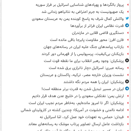
پرواز بالگردها و پهپادهای شناسایی اسرائیل بر فراز سوریه
یک صهیونیست به جرم اعتراض به نتانیاهو زندانی شد
واکنش کمال شرف به پاسخ کوبنده یمن به عربستان سعودی
قدرت نظامی ایران فراتر از برآوردها
دستگیری قاضی قلابی در مازندران
فارن افرز: محور مقاومت پابرجا باقی مانده است
بازتاب پیامدهای جنگ علیه ایران در رسانه‌های جهان
بازیکنان بی‌کیفیت، پرسپولیس را از قهرمانی دور کردند
پزشکیان: وجود رهبر انقلاب برای ما نقطه قوت است
رسانه عبری: اسرائیل دچار ناترازی برق شده است
نشست وزیران خارجه مصر، ترکیه، پاکستان و عربستان
پزشکیان: ایران را همه مردم نگه داشتند
ایران در مسیر تبدیل شدن به قدرت برتر منطقه است!
ارتش یمن: نفتکش سعودی را در خلیج عدن هدف قرار دادیم
پزشکیان: اگر تا امروز مانده‌ایم، به‌خاطر مردم نجیب ایران است
ادامه ناامنی و خشونت در آمریکا؛ چندین کشته در کارولینای شمالی
فیدان: حماس به تعهدات خود عمل کرد، امّا اسرائیل نه
بازداشت عامل ارسال تصاویر پرتاب موشک به رسانه‌های معاند