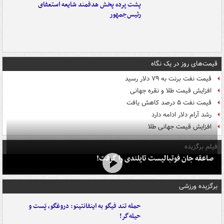
پشت پرده پخش هدفمند شایعه استعفای
رئیس‌جمهور
قیمت‌های روز در یک نگاه
قیمت نفت برنت به ۷۹ دلار رسید
افزایش قیمت طلا و نقره جهانی
قیمت نفت ۵ درصد کاهش یافت
رشد آرام دلار ادامه دارد
افزایش قیمت جهانی طلا
فیلم برگزیده
صاعقه جان فوتبالیست تایلندی را گرفت!
برگزیده ورزشی
حمله تند فیگو به اینفانتینو: دروغگو، پَست‌ و
حیله‌گر!