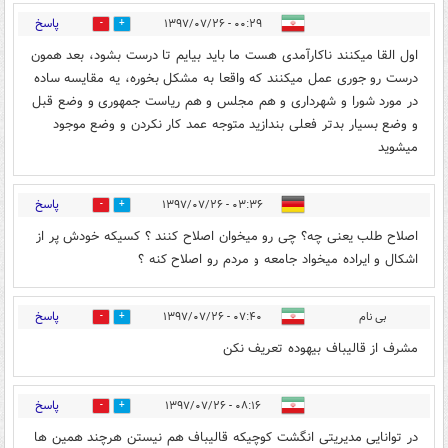
پاسخ
۰۰:۲۹ - ۱۳۹۷/۰۷/۲۶
3
21
اول القا میکنند ناکارآمدی هست ما باید بیایم تا درست بشود، بعد همون
درست رو جوری عمل میکنند که واقعا به مشکل بخوره، یه مقایسه ساده
در مورد شورا و شهرداری و هم مجلس و هم ریاست جمهوری و وضع قبل
و وضع بسیار بدتر فعلی بندازید متوجه عمد کار نکردن و وضع موجود
میشوید
پاسخ
۰۳:۳۶ - ۱۳۹۷/۰۷/۲۶
2
25
اصلاح طلب یعنی چه؟ چی رو میخوان اصلاح کنند ؟ کسیکه خودش پر از
اشکال و ایراده میخواد جامعه و مردم رو اصلاح کنه ؟
پاسخ
بی نام
۰۷:۴۰ - ۱۳۹۷/۰۷/۲۶
26
4
مشرف از قالیباف بیهوده تعریف نکن
پاسخ
۰۸:۱۶ - ۱۳۹۷/۰۷/۲۶
5
16
در توانایی مدیریتی انگشت کوچیکه قالیباف هم نیستن هرچند همین ها