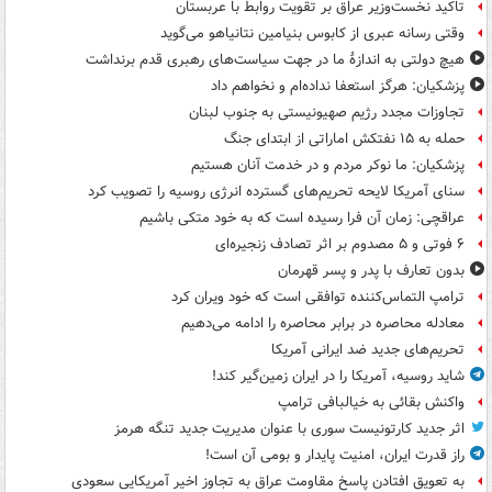
تاکید نخست‌وزیر عراق بر تقویت روابط با عربستان
وقتی رسانه عبری از کابوس بنیامین نتانیاهو می‌گوید
هیچ دولتی به اندازۀ ما در جهت سیاست‌های رهبری قدم برنداشت
پزشکیان: هرگز استعفا نداده‌ام و نخواهم داد
تجاوزات مجدد رژیم صهیونیستی به جنوب لبنان
حمله به ۱۵ نفتکش‌ اماراتی از ابتدای جنگ
پزشکیان: ما نوکر مردم و در خدمت آنان هستیم
سنای آمریکا لایحه تحریم‌های گسترده انرژی روسیه را تصویب کرد
عراقچی: زمان آن فرا رسیده است که به خود متکی باشیم
۶ فوتی و ۵ مصدوم بر اثر تصادف زنجیره‌ای
بدون تعارف با پدر و پسر قهرمان
ترامپ التماس‌کننده توافقی است که خود ویران کرد
معادله محاصره در برابر محاصره را ادامه می‌دهیم
تحریم‌های جدید ضد ایرانی آمریکا
شاید روسیه، آمریکا را در ایران زمین‌گیر کند!
واکنش بقائی به خیالبافی ترامپ
اثر جدید کارتونیست سوری با عنوان مدیریت جدید تنگه هرمز
راز قدرت ایران، امنیت پایدار و بومی آن است!
به تعویق افتادن پاسخ مقاومت عراق به تجاوز اخیر آمریکایی سعودی