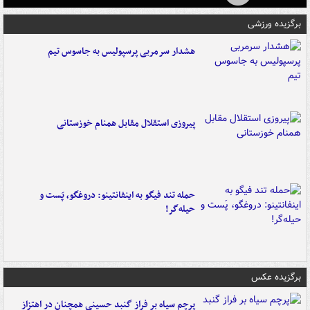
برگزیده ورزشی
هشدار سرمربی پرسپولیس به جاسوس تیم
پیروزی استقلال مقابل همنام خوزستانی
حمله تند فیگو به اینفانتینو: دروغگو، پَست‌ و
حیله‌گر!
برگزیده عکس
پرچم سیاه بر فراز گنبد حسینی همچنان در اهتزاز