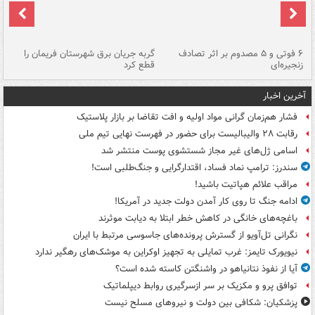
۶ فوتی و ۵ مصدوم بر اثر تصادف
گربه جریان برق شهرستان فریمان را
رگ
زنجیره‌ای
قطع کرد
آخرین اخبار
فشار هم‌زمان گرانی مواد اولیه و افت تقاضا بر بازار پلاستیک
رقابت ۲۸ والیبالیست برای حضور در فهرست نهایی تیم ملی
اسامی ژل‌های غیر مجاز شستشوی پوست منتشر شد
سندرز: ترامپ نماد فساد، اقتدارگرایی و جنگ‌طلبی است!
مراقب علائم هپاتیت باشید!
ادامه جنگ تا روی کار آمدن دولت جدید در آمریکا!
باغچه‌های خانگی در کاهش خطر ابتلا به دیابت موثرند
نگرانی تل‌آویو از گسترش پرونده‌های جاسوسی مرتبط با ایران
نیویورک تایمز: غرب تمایلی به تجهیز اوکراین به موشک‌های رهگیر ندارد
آیا از نفوذ نتانیاهو در واشنگتن کاسته شده است؟
توافق پرو و مکزیک بر سر ازسرگیری روابط دیپلماتیک
پزشکیان: شکافی بین دولت و نیروهای مسلح نیست