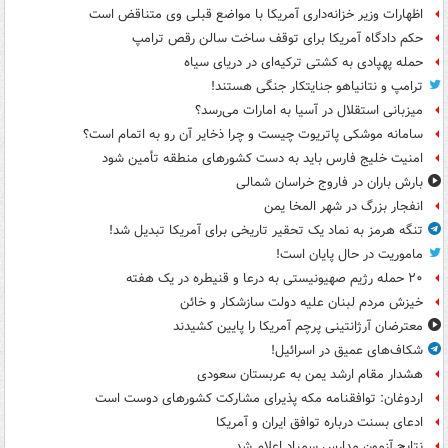
اظهارات وزیر خزانه‌داری آمریکا با مواضع قبلی وی متناقض است
حکم دادگاه آمریکا برای توقف ساخت سالن رقص ترامپ
حمله پهپادی به کشتی ترکیه‌ای در دریای سیاه
ترامپ و نتانیاهو جنایتکار جنگی هستند!
میزبانی استقلال در آسیا به امارات می‌رسد؟
سامانه موشکی پاتریوت چیست و چرا ذخایر آن رو به اتمام است؟
امنیت خلیج فارس باید به دست کشورهای منطقه تأمین شود
بارش باران در فاروج خراسان شمالی
انفجار بزرگ در شهر المخا یمن
تنگه هرمز به نماد یک تحقیر تاریخی برای آمریکا تبدیل شد!
ماموریت در حال پایان است!
۲۰ حمله رژیم صهیونیستی به درعا و قنیطره در یک هفته
خیزش مردم لبنان علیه دولت سازشکار و خائن
معترضان آرژانتینی پرچم آمریکا را پایین کشیدند
شکاف‌های عمیق در اسرائیل!
هشدار مقام ارشد یمن به عربستان سعودی
اردوغان: توافقنامه مکه پذیرای مشارکت کشورهای دوست است
ادعای بسنت درباره توافق ایران و آمریکا
نتایج آزمون مدارس سمپاد اعلام شد