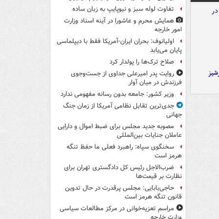
تفاوت لوله سبز و نیوپایپ به زبان ساده
همایش محرم و عاشورا در آینه اسناد وزارت
امور خارجه
اولیانوف: بحران ایران-آمریکا فقط با دیپلماسی
پایان می‌یابد
صلاح ترک‌ها را پولدار کرد
شیز
روایت پدر امیرعلی جداوی از جست‌وجوی
فرزندش در میان آوار
وزیر کشور: جامعه بدون رسانه مفهومی ندارد
جدی‌ترین تقابل نظامی آمریکا از زمان جنگ
جهانی
مصوبه جدید مجلس برای ضبط اموال و دارایی
عاملان جنایات بین‌المللی
سخنگوی سپاه: راهبرد فعلی ما حفظ تنگه
هرمز است
ضرب‌الاجل رئیس کل دادگستری تهران برای
نظارت بر قیمت‌ها
حاجی‌بابایی: مجلس پرقدرت در حال تدوین
قانون تنگه هرمز است
مراسم تعزیه‌خوانی در مرکز مطالعات سیاسی
وزارت خارجه