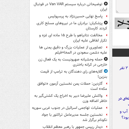
توضیحاتی درباره سیستم Van VAR در فوتبال
ایران
پاسخ نهایی حسین‌نژاد به پرسپولیس
پزشکیان: برادران ما در نیروهای مسلح کاری
کردند کارستان
مخالفت نتانیاهو با طرح ۱۵ ماده ای غزه و
تکرار لفاظی علیه ایران
تصاویری از عملیات بزرگ و دقیق یمنی ها
علیه دشمن سعودی در المخا+فیلم
حمله وحشیانه صهیونیست به یک فعال زن
خارجی در کرانه باختری
گلایه‌های رای دهندگان به ترامپ از قیمت
بنزین!
گاردین: حملات یمن نخستین آزمون «توافق
مکه» است
واکنش علیرضا دبیر به اخراج یک کشتی‌گیر به
ه‌ای در
خاطر اضافه وزن
عملیات تهاجمی اسرائیل در جنوب غربی سوریه
نخستین جلسه مدیرعامل تراکتور با جواد
نکونام برگزار شد
دیدار رییس جمهور با رهبر معظم انقلاب