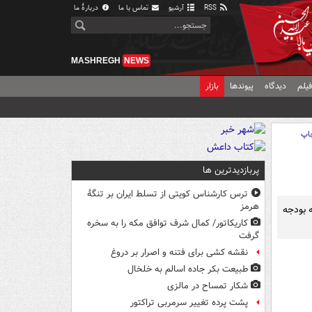
RSS
آرشیو
تماس با ما
دربارهٔ ما
MASHREGH
NEWS
یلم
دیدگاه
پیوندها
بازار
اپ
پربازدیدترین ها
ترس کارشناس کویتی از تسلط ایران بر تنگۀ
هرمز
 بودجه
کاریکاتور/ کمال شرف توافق مکه را به سخره
گرفت
نقشه کشی برای فتنه و اصرار بر دروغ
طبیعت بکر جاده اسالم به خلخال
شکار تمساح در مالزی
پشت پرده تغییر سرمربی تراکتور