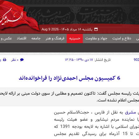
یکشنبه ۱۸ مرداد ۱۴۰۵ -
Aug 9 2026
ی
دفاع و امنیت
جهاد و مقاومت
حسینیه
فرهنگ و هنر
جامعه
اقتصاد
عکس و ف
90
تاریخ انتشار:
۱۷ دی ۱۳۹۰ - ۱۲:۲۵
۰ نظر
چ
6 کمیسیون مجلس احمدی‌نژاد را فراخوانده‌اند
ت رئیسه مجلس گفت: تاکنون تصمیم و مطلبی از سوی دولت مبنی بر ارائه لایحه
ش
مشرق
به نقل از فارس ، حجت‌الاسلام حسین
یا نماینده مردم نیشابور و عضو هیئت رئیسه
مجلس شورای اسلامی با اشاره به لایحه بودجه 1391 که
باید دولت تا 15 آذرماه برای رسیدگی تقدیم مجلس