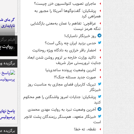
ماجرای تصویب کنوانسیون خزر چیست؟
پزشکیان: گفت‌وگوها آمریکا را مجبور به
همراهی کرد
گرمای شدی
عراقچی: تفاهم با عمان به‌معنی بازگشایی
ناپایداری 
تنگه هرمز نیست
روز خبرنگار نامبارک!
فیلم برگزی
حدس بزنید ایران چه رنگی است؟
روایت پ
احضار باقر خرازی به دادگاه ویژه روحانیت
تاکید وزارت خارجه بر لزوم روشن شدن ابعاد
برگزیده و
جنایت تروریستی مزار شریف
آخرین وضعیت پرونده ساعدی‌نیا
صورت جدید مسئله جنگ؟!
تبریک کاربران فضای مجازی به مناسبت روز
خبرنگار
پزشکیان: جنایات امروز واشنگتن را هم محکوم
کنید
آخرین وضعیت نبرد به روایت مهدی محمدی
پاسخ نهایی
پرسپولیس
خبرنگار متعهد، هم‌سنگر رزمندگان پشت لانچر
است
نقطه، ته خط!
برگزیده 