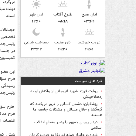
می‌کرد، 
اذان صبح
طلوع آفتاب
اذان ظهر
است.
۱۲:۱۰
۰۵:۱۸
۰۳:۴۴
حجت‌الاس
تخصصی مج
غروب خورشید
اذان مغرب
نیمه‌شب شرعی
رئیس‌جمه
۲۳:۲۳
۱۹:۲۰
۱۹:۰۱
در جلسات
کمیسیون‌
این عضو 
طرح سؤال
تازه های سیاست
رسیدگی ق
روایت فرزند شهید لاریجانی از واکنش او به
رئیس‌جمهو
ردصلاحیتش
پزشکیان: دشمن کسانی را ترور می‌کنند که
گره‌گشا و حلال مسائل و مشکلات جامعه ما
طرح مذکو
هستند
اقتصاد، اصل 90 و فرهنگی
دیدار رییس جمهور با رهبر معظم انقلاب
اسلامی
شش کمیسی
شهادت جانباز حمله آمریکا به جنوب کرمان