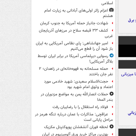
اسلامی
اعزام زائر اولی‌های آبادانی به زیارت امام
هشتم
 برق
شهادت جانباز حمله آمریکا به جنوب کرمان
کشف ۳۳ قبضه سلاح در مرزهای آذربایجان
غربی
امیر جهانشاهی: پای نظامی آمریکایی به ایران
باز شود آن را قطع می‌کنیم
رسوایی دیپلماسی آمریکا در برابر ایران توسط
بلاگر آمریکایی!
حمله مسلحانه به قهوه‌خانه‌ای در زاهدان؛ ۲
نفر جان باختند
حجت‌الاسلام سعیدی: شهید خادمی مورد
اعتماد و وثوق امام شهید بود
حملات انصارالله یمن به مواضع مزدوران در
بندر المخا
فولاد راه استقلال را با رضاییان رفت
A با میزبانی
عراقچی: مذاکرات با عمان درباره تنگه هرمز در
مراحل پایانی است
لحظه فوران آتشفشان پوپوکتپتل مکزیک
بهترین مراکز خرید ورق آلومینیوم در ایران