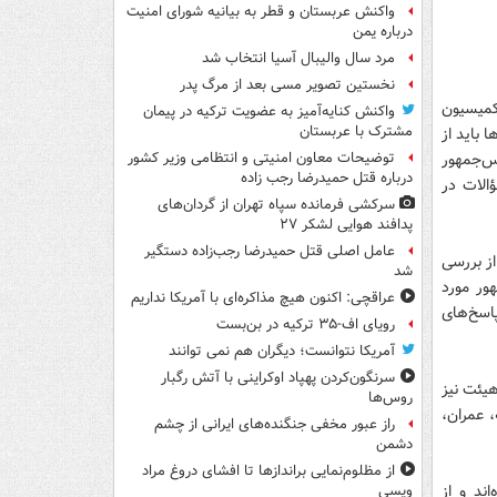
واکنش عربستان و قطر به بیانیه شورای امنیت
درباره یمن
مرد سال والیبال آسیا انتخاب شد
نخستین تصویر مسی بعد از مرگ پدر
کمیسیون
واکنش کنایه‌آمیز به عضویت ترکیه در پیمان
مشترک با عربستان
باید از
س‌جمهور
توضیحات معاون امنیتی و انتظامی وزیر کشور
درباره قتل حمیدرضا رجب زاده
الات در
سرکشی فرمانده سپاه تهران از گردان‌های
پدافند هوایی لشکر ۲۷
عامل اصلی قتل حمیدرضا رجب‌زاده دستگیر
ز بررسی
شد
ور مورد
عراقچی: اکنون هیچ مذاکره‌ای با آمریکا نداریم
اسخ‌های
رویای اف-۳۵ ترکیه در بن‌بست
آمریکا نتوانست؛ دیگران هم نمی توانند
سرنگون‌کردن پهپاد اوکراینی با آتش رگبار
و این هیئت نیز
روس‌ها
 عمران،
راز عبور مخفی جنگنده‌های ایرانی از چشم
دشمن
از مظلوم‌نمایی براندازها تا افشای دروغ مراد
ند و از
ویسی