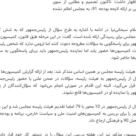
اظهار داشت: تاکنون تصمیم و مطلبی از سوی
دولت مبنی بر ارائه لایحه بودجه 91، به مجلس اعلام نشده
لام سبحانی‌نیا در ادامه با اشاره به طرح سؤال از رئیس‌جمهور که به شش 
لس برای رسیدگی ارائه شده است، گفت: در این مرحله طبق قانون، کمیسیون‌ها 
ور برای پاسخگویی به سؤالات مطروحه دعوت کنند اما لزومی ندارد که شخص رئی
 کمیسیون‌ها حضور یابد اما نماینده رئیس‌جمهور باید بربای پاسخگویی به سؤ
ها حاضر شود.
هیئت رئیسه مجلس بر همین اساس متذکر شد: بعد از ارائه گزارش کمیسیون‌ها ا
 از رئیس‌جمهور به هیئت رئیسه، سؤالات در صحن علنی با حضور رئیس‌جمه
رار می‌گیرد، البته این اقدام در صورتی انجام می‌شود که سؤال‌کنندگان از پ
ر یا نماینده او در کمیسیون‌ها قانع نشوند.
طرح سؤال از رئیس‌جمهور در 10 محور با 79 امضا تقدیم هیئت رئیسه مجلس شد 
ر را برای بررسی به کمیسیون‌های امنیت ملی و سیاست خارجی، برنامه و بودجه،
 ارجاع داد.
ون مذکور نیز این هفته بررسی این سؤال را در دستور کار خود قرار داده‌ا