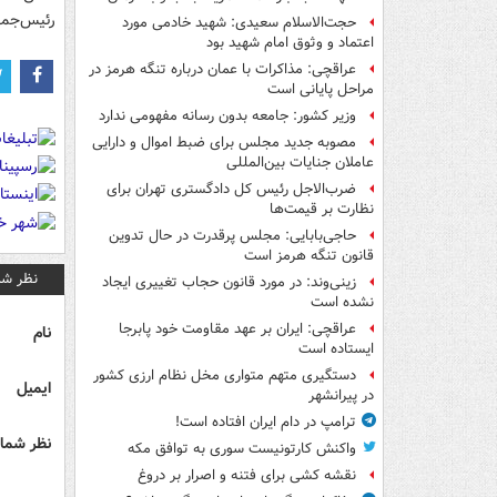
رئیس‌جمه
حجت‌الاسلام سعیدی: شهید خادمی مورد
اعتماد و وثوق امام شهید بود
عراقچی: مذاکرات با عمان درباره تنگه هرمز در
مراحل پایانی است
وزیر کشور: جامعه بدون رسانه مفهومی ندارد
مصوبه جدید مجلس برای ضبط اموال و دارایی
عاملان جنایات بین‌المللی
ضرب‌الاجل رئیس کل دادگستری تهران برای
نظارت بر قیمت‌ها
حاجی‌بابایی: مجلس پرقدرت در حال تدوین
قانون تنگه هرمز است
نظر شم
زینی‌وند: در مورد قانون حجاب تغییری ایجاد
نشده است
عراقچی: ایران بر عهد مقاومت خود پابرجا
نام
ایستاده است
دستگیری متهم متواری مخل نظام ارزی کشور
ایمیل
در پیرانشهر
ترامپ در دام ایران افتاده است!
نظر شما 
واکنش کارتونیست سوری به توافق مکه
نقشه کشی برای فتنه و اصرار بر دروغ