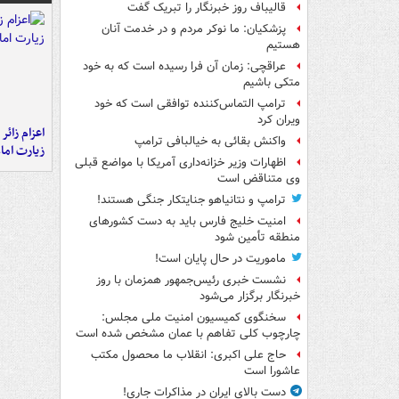
قالیباف روز خبرنگار را تبریک گفت
پزشکیان: ما نوکر مردم و در خدمت آنان
هستیم
عراقچی: زمان آن فرا رسیده است که به خود
متکی باشیم
ترامپ التماس‌کننده توافقی است که خود
ویران کرد
اعزام زائر 
واکنش بقائی به خیالبافی ترامپ
زیارت اما
اظهارات وزیر خزانه‌داری آمریکا با مواضع قبلی
وی متناقض است
ترامپ و نتانیاهو جنایتکار جنگی هستند!
امنیت خلیج فارس باید به دست کشورهای
منطقه تأمین شود
ماموریت در حال پایان است!
نشست خبری رئیس‌جمهور همزمان با روز
خبرنگار برگزار می‌شود
سخنگوی کمیسیون امنیت ملی مجلس:
چارچوب کلی تفاهم با عمان مشخص شده است
حاج علی اکبری: انقلاب ما محصول مکتب
عاشورا است
دست بالای ایران در مذاکرات جاری!