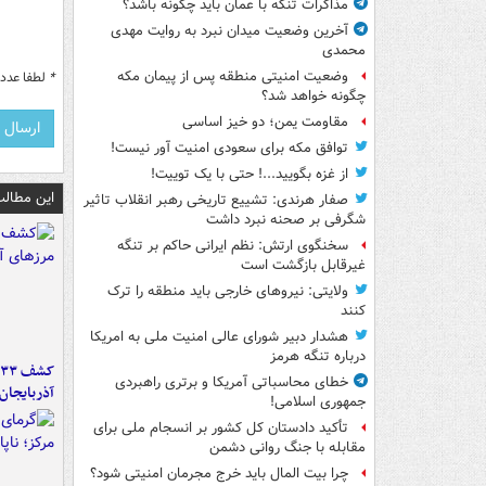
مذاکرات تنگه با عمان باید چگونه باشد؟
آخرین وضعیت میدان نبرد به روایت مهدی
محمدی
وضعیت امنیتی منطقه پس از پیمان مکه
*
لطفا عدد م
چگونه خواهد شد؟
مقاومت یمن؛ دو خیز اساسی
توافق مکه برای سعودی امنیت آور نیست!
از غزه بگویید...! حتی با یک توییت!
این مطالب
صفار هرندی: تشییع تاریخی رهبر انقلاب تاثیر
شگرفی بر صحنه نبرد داشت
سخنگوی ارتش: نظم ایرانی حاکم بر تنگه
غیرقابل بازگشت است
ولایتی: نیروهای خارجی باید منطقه را ترک
کنند
هشدار دبیر شورای عالی امنیت ملی به امریکا
درباره تنگه هرمز
خطای محاسباتی آمریکا و برتری راهبردی
آذربایجان
جمهوری اسلامی!
تأکید دادستان کل کشور بر انسجام ملی برای
مقابله با جنگ روانی دشمن
چرا بیت المال باید خرج مجرمان امنیتی شود؟