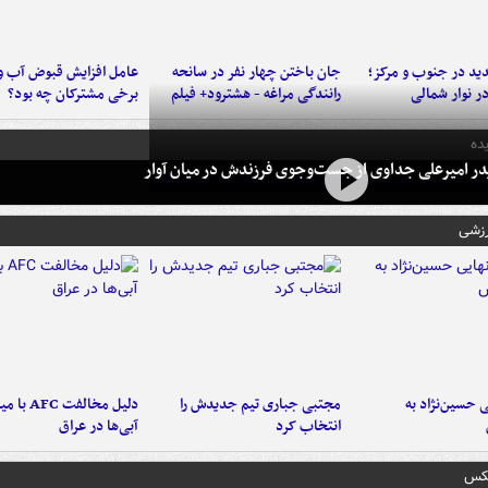
د در جنوب و مرکز؛
جان باختن چهار نفر در سانحه
عامل افزایش قبوض آب و
در نوار شمالی
رانندگی مراغه - هشترود+ فیلم
برخی مشترکان چه بود؟
ده
در امیرعلی جداوی از جست‌وجوی فرزندش در میان آوار
رزشی
 حسین‌نژاد به
مجتبی جباری تیم جدیدش را
دلیل مخالفت FC
انتخاب کرد
آبی‌ها در عراق
عکس