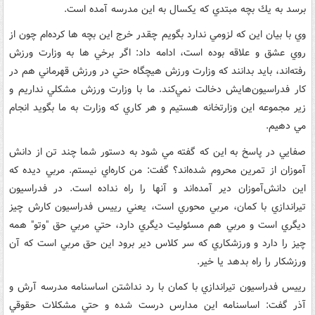
برسد به يك بچه مبتدي كه يكسال به اين مدرسه آمده است.
وي با بيان اين كه لزومي ندارد بگويم چقدر خرج اين بچه ها كرده‌ام چون از
روي عشق و علاقه بوده است، ادامه داد: اگر برخي ها به وزارت ورزش
رفته‌اند، بايد بدانند كه وزارت ورزش هيچگاه حتي در ورزش قهرماني هم در
كار فدراسيون‌هايش دخالت نمي‌كند. ما با وزارت ورزش مشكلي نداريم و
زير مجموعه اين وزارتخانه هستيم و هر كاري كه وزارت به ما بگويد انجام
مي دهيم.
صفايي در پاسخ به اين كه گفته مي شود به دستور شما چند تن از دانش
آموزان از تمرين محروم شده‌اند؟ گفت: من كاره‌اي نيستم. مربي ديده كه
اين دانش‌آموزان دير آمده‌اند و آنها را راه نداده است. در فدراسيون
تيراندازي با كمان، مربي‌ محوري است، يعني رييس فدراسيون كارش چيز
ديگري است و مربي هم مسئوليت ديگري دارد، حتي مربي حق "وتو" همه
چيز را دارد و ورزشكاري كه سر كلاس دير برود اين حق مربي است كه آن
ورزشكار را راه بدهد يا خير.
رييس فدراسيون تيراندازي با كمان با رد نداشتن اساسنامه مدرسه آرش و
آذر گفت: اساسنامه اين مدارس درست شده و حتي مشكلات حقوقي