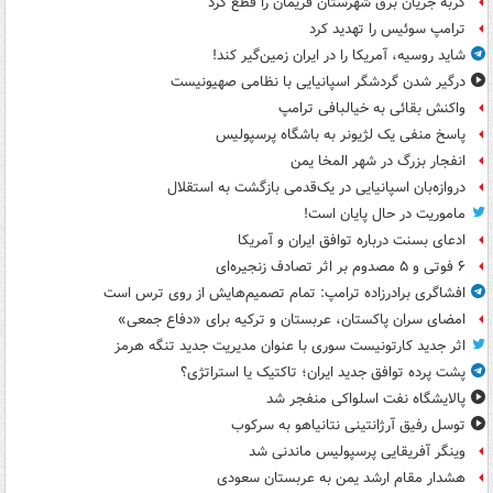
گربه جریان برق شهرستان فریمان را قطع کرد
ترامپ سوئیس را تهدید کرد
شاید روسیه، آمریکا را در ایران زمین‌گیر کند!
درگیر شدن گردشگر اسپانیایی با نظامی صهیونیست
واکنش بقائی به خیالبافی ترامپ
پاسخ منفی یک لژیونر به باشگاه پرسپولیس
انفجار بزرگ در شهر المخا یمن
دروازه‌بان اسپانیایی در یک‌قدمی بازگشت به استقلال
ماموریت در حال پایان است!
ادعای بسنت درباره توافق ایران و آمریکا
۶ فوتی و ۵ مصدوم بر اثر تصادف زنجیره‌ای
افشاگری برادرزاده ترامپ: تمام تصمیم‌هایش از روی ترس است
امضای سران پاکستان، عربستان و ترکیه برای «دفاع جمعی»
اثر جدید کارتونیست سوری با عنوان مدیریت جدید تنگه هرمز
پشت پرده توافق جدید ایران؛ تاکتیک یا استراتژی؟
پالایشگاه نفت اسلواکی منفجر شد
توسل رفیق آرژانتینی نتانیاهو به سرکوب
وینگر آفریقایی پرسپولیس ماندنی شد
هشدار مقام ارشد یمن به عربستان سعودی