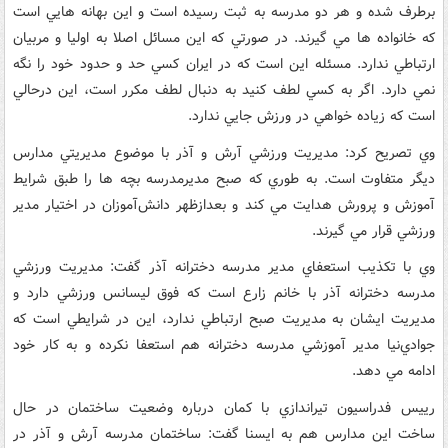
برطرف شده و هر دو مدرسه به ثبت رسيده است و اين بهانه هايي است
كه خانواده ها مي گيرند. در صورتي كه اين مسائل اصلا به اوليا و مربيان
ارتباطي ندارد. مسئله اين است كه در ايران كسي حد و حدود خود را نگه
نمي دارد. اگر به كسي لطف كنيد به دنبال لطف مكرر است، اين درحالي
است كه زياده خواهي در ورزش جايي ندارد.
وي تصريح كرد: مديريت ورزشي آرش و آذر با موضوع مديريتي مدارس
ديگر متفاوت است. به طوري كه صبح مديرمدرسه بچه ها را طبق شرايط
آموزش و پرورش هدايت مي كند و بعدازظهر دانش‌آموزان در اختيار مدير
ورزشي قرار مي گيرند.
وي با تكذيب استعفاي مدير مدرسه دخترانه آذر گفت: مديريت ورزشي
مدرسه دخترانه آذر با خانم زارع است كه فوق ليسانس ورزشي دارد و
مديريت ايشان به مديريت صبح ارتباطي ندارد، اين در شرايطي است كه
جوادي‌نيا مدير آموزشي مدرسه دخترانه هم استعفا نكرده و به كار خود
ادامه مي دهد.
رييس فدراسيون تيراندازي با كمان درباره وضعيت ساختمان در حال
ساخت اين مدارس هم به ايسنا گفت: ساختمان مدرسه آرش و آذر در