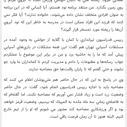
روي زمين بگذارد. من منتقد برنامه نود هستم، آيا كساني كه در اين برنامه
به عنوان افرادي متخلف نشان داده مي‌شوند، خانواده ندارند؟ آيا فكر نمي
كنند كه فرزند اين افراد ممكن است در مدرسه به خاطر اين كه نود آبروي
آن‌ها را ريخته مورد تمسخر قرار گيرند؟
رييس فدراسيون تيراندازي با كمان با گلايه از حواشي به وجود آمده در
مسابقات آسيايي تهران هم گفت: اين همه مشكلات در بازي‌هاي آسيايي
پيش آمد كه ما را به حاشيه برد و من در برابر اين موضوع با عملكردم
جواب رسانه‌ها و مطبوعات را دادم و مديريت كردم تا كمانداران ما وارد جو
نشوند و حتي گفتم كه تا پايان رقابت‌ها حق مصاحبه ندارند.
وي در پاسخ به اين كه در حال حاضر هم ملي‌پوشان اعلام مي كنند كه
مصاحبه بايد با اجازه رييس فدراسيون انجام شود، گفت: در حال حاضر
وضعيت زرد است و زياد فشار نمي آوريم كه مصاحبه نكنند، اما گفته‌ام كه
به فاصله‌ي زماني سه ماه مانده به المپيك كه برسيم، وضعيت قرمز خواهد
بود و اگر ورزشكاري مصاحبه كند مجبور مي شويم كه او را از تيم خارج
كنيم. البته هنوز تا آن زمان فرصت باقي است.‌