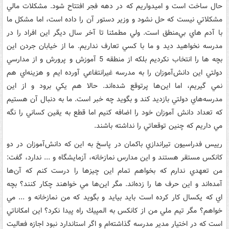
حال ساخت است و اميدواريم كه در دهه فجر افتتاح شود. مشكلات مالي
مشكلاتي نيست كه حل نشود و وزير دستور آن را داده است، اما مشكل ما
با آدم هاي بي‌منطق است. ولي مطمئنا تا آخر سال ديگر اين افراد را در
مدرسه نخواهيد ديد و ما با كسي تعارف نداريم. ما از خيابان جردن اين
بچه ها را انتخاب نكرديم بلكه از منطقه 5 آموزش و پرورش و از مدارسي
دولتي اين دانش‌آموزان را به مدرسه غير‌انتفاعي آورده ايم و هزينه‌اي هم
نمي گيريم، اما اين‌ها پرتوقع شده‌اند. حالا هم يكي برود و از اين
مدرسه‌هاي دولتي بازديد كند و بگويد چه خبر است. ما به دنبال آن هستيم
كه تعداد دانش آموزان خود را اضافه كنيم اما قطع به يقين كساني را نگه
مي داريم كه چنين توقعاتي را نداشته باشند.
رييس فدراسيون تيراندازي باكمان در پاسخ به اين كه دانش‌آموزان در دو
كانكس مستقر هستند و اين مدارس نمازخانه، آزمايشگاه و ... ندارد، گفت:
من تعهدي ندارم كه بخواهم تمام اين چيزها را درست كنم كه آن‌ها
آمده‌اند و اين حرف ها را زده‌اند. مگر اين‌ها مي خواهند چكار كنند؟ بچه
اي كه يكسال كار كرده است بايد بيايد و بگويد كه من نمازخانه و ... مي
خواهم؟ مگر تيم ملي من از كانكس به المپيك راه پيدا نكرد؟ اين امكاناتي
است كه در اختيار مدير مدرسه گذاشته‌ام و اگر استاندارد نبود اجازه فعاليت