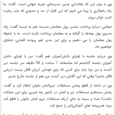
وي با بيان اين كه راه‌اندازي چنين مدرسه‌اي تجربه جهاني است، گفت: ما
يك راهكاري را پيدا مي كنيم كه اين افراد از حد و حدودي كه بايد رعايت
كنند، فراتر نروند.
صفايي درباره پرداخت نشدن پول معلمان مدرسه هم به ايسنا گفت: يك
مديري پول بچه‌ها را گرفته و به معلمان پرداخت نكرده است، ما با تنخواه
پول معلمان را مي دهيم و براي اين مدير هم پرونده قضايي تشكيل
خواهيم داد.
وي درباره جلسه با اولياي دانش‌آموزان هم گفت: من با اولياي دانش
آموزان جلسه گذاشتم اما متاسفانه 1 ساعت و 50 دقيقه سر جلسه دير
آمدند و من چرا بايد براي كسي كه براي خودش ارزش قائل نيست ارزشي
قائل باشم؟ وقتي كه اين آقايان دير آمدند من هم از جلسه خارج شدم.
وي در ادامه از قطع پخش مسابقات تيروكمان بانوان انتقاد كرد و گفت:
پخش مستقيم مسابقات تير و كمان در كشور چه ضرري براي اين مملكت
داشت؟ صدا و سيما به جاي آن‌كه مسابقات تيرو كمان بانوان را قطع كند
برود هنرپيشه هاي آنچناني‌اش را جمع كند.
صفايي افزود: رسانه ملي به دنبال حواشي ورزش است تا آبروي مردم را