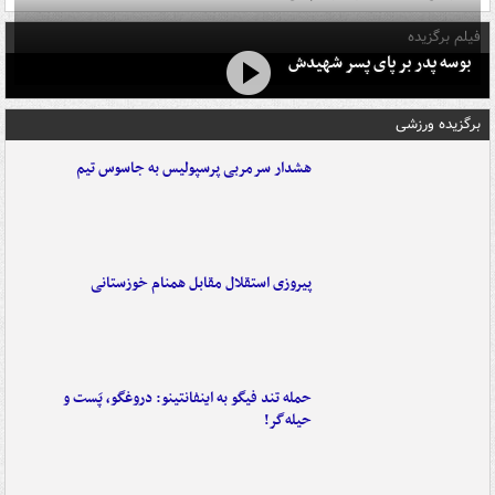
فیلم برگزیده
بوسه‌ پدر بر پای پسر شهیدش
برگزیده ورزشی
هشدار سرمربی پرسپولیس به جاسوس تیم
پیروزی استقلال مقابل همنام خوزستانی
حمله تند فیگو به اینفانتینو: دروغگو، پَست‌ و
حیله‌گر!