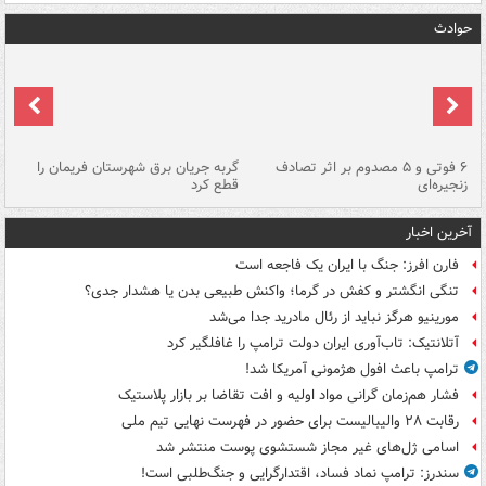
حوادث
۶ فوتی و ۵ مصدوم بر اثر تصادف
گربه جریان برق شهرستان فریمان را
رگ
زنجیره‌ای
قطع کرد
آخرین اخبار
فارن افرز: جنگ با ایران یک فاجعه است
تنگی انگشتر و کفش در گرما؛ واکنش طبیعی بدن یا هشدار جدی؟
مورینیو هرگز نباید از رئال مادرید جدا می‌شد
آتلانتیک: تاب‌آوری ایران دولت ترامپ را غافلگیر کرد
ترامپ باعث افول هژمونی آمریکا شد!
فشار هم‌زمان گرانی مواد اولیه و افت تقاضا بر بازار پلاستیک
رقابت ۲۸ والیبالیست برای حضور در فهرست نهایی تیم ملی
اسامی ژل‌های غیر مجاز شستشوی پوست منتشر شد
سندرز: ترامپ نماد فساد، اقتدارگرایی و جنگ‌طلبی است!