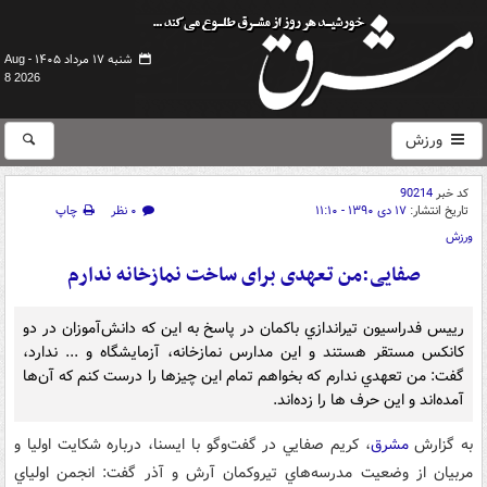
شنبه ۱۷ مرداد ۱۴۰۵ -
Aug
8 2026
ورزش
کد خبر
90214
تاریخ انتشار:
۱۷ دی ۱۳۹۰ - ۱۱:۱۰
۰ نظر
چاپ
ورزش
صفایی:من تعهدی برای ساخت نمازخانه ندارم
رييس فدراسيون تيراندازي باكمان در پاسخ به اين كه دانش‌آموزان در دو
كانكس مستقر هستند و اين مدارس نمازخانه، آزمايشگاه و ... ندارد،
گفت: من تعهدي ندارم كه بخواهم تمام اين چيزها را درست كنم كه آن‌ها
آمده‌اند و اين حرف ها را زده‌اند.
به گزارش
مشرق
، كريم صفايي در گفت‌وگو با ايسنا، درباره شكايت اوليا و
مربيان از وضعيت مدرسه‌هاي تيروكمان آرش و آذر گفت: انجمن اولياي