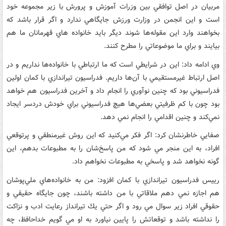
مربيان در اصل توافقي بين وزرات آموزش و پرورش با زير مجموعه خود
است و اين انجمن در وزارت ورزش جايگاهي ندارد و اگر قرار باشد كه
بخواهند وارد اين مقوله‌ها شوند ديگر بايد خانواده هاي قهرمانان ما هم
بيايند و براي ما موضوعاتي را مطرح كنند.
وي ادامه داد: اين در شرايطي است كه ما ارتباطي با خانواده‌ها نداريم و در
اصل ارتباط غيرمستقيمي با آن‌ها داريم. فدراسيون تيراندازي با كمان اولين
فدراسيوني بود كه چنين نوآوري را انجام داد و آخرين فدراسيون هم خواهد
بود چون با كم ظرفيتي بعضي‌ها هيچ فدراسيوني براي خودش دردسر ايجاد
نمي‌كند و چنين اقدامي را انجام نمي دهد.
صفايي خاطرنشان كرد: اگر فكر مي‌كنيد كه اين روش غيرمنطقي و پرتوقعي
افراد، به اين منجر مي شود كه من پاسخ‌شان را به مطبوعات بدهم، اين
گونه نخواهد شد و پاسخي به مطبوعات نخواهم داد.
رييس فدراسيون تيراندازي با كمان افزود: من به خانواده‌هاي ملي‌پوشان
هم اجازه نمي دهم ملاقاتي با من داشته باشند، چون جايگاه حقيقي و
حقوقي افراد زير سوال مي رود و اگر حتي يك تيرانداز رعايت ادب و نزاكت
را نداشته باشد و توقعاتش را پايين نياورد به او مي گويم خداحافظ، چه