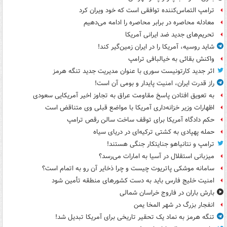
ترامپ التماس‌کننده توافقی است که خود ویران کرد
معادله محاصره در برابر محاصره را ادامه می‌دهیم
تحریم‌های جدید ضد ایرانی آمریکا
شاید روسیه، آمریکا را در ایران زمین‌گیر کند!
واکنش بقائی به خیالبافی ترامپ
اثر جدید کارتونیست سوری با عنوان مدیریت جدید تنگه هرمز
راز قدرت ایران، امنیت پایدار و بومی آن است!
به تعویق افتادن پاسخ مقاومت عراق به تجاوز اخیر آمریکایی سعودی
اظهارات وزیر خزانه‌داری آمریکا با مواضع قبلی وی متناقض است
حکم دادگاه آمریکا برای توقف ساخت سالن رقص ترامپ
حمله پهپادی به کشتی ترکیه‌ای در دریای سیاه
ترامپ و نتانیاهو جنایتکار جنگی هستند!
میزبانی استقلال در آسیا به امارات می‌رسد؟
سامانه موشکی پاتریوت چیست و چرا ذخایر آن رو به اتمام است؟
امنیت خلیج فارس باید به دست کشورهای منطقه تأمین شود
بارش باران در فاروج خراسان شمالی
انفجار بزرگ در شهر المخا یمن
تنگه هرمز به نماد یک تحقیر تاریخی برای آمریکا تبدیل شد!