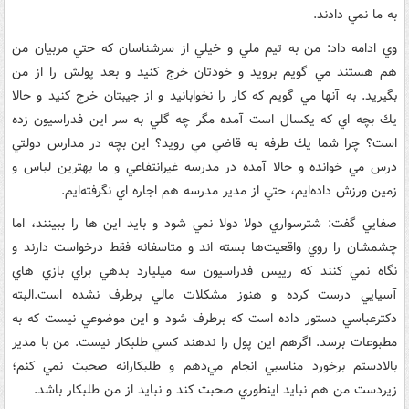
به ما نمي دادند.
وي ادامه داد: من به تيم ملي و خيلي از سرشناسان كه حتي مربيان من
هم هستند مي گويم برويد و خودتان خرج كنيد و بعد پولش را از من
بگيريد. به آ‌نها مي گويم كه كار را نخوابانيد و از جيبتان خرج كنيد و حالا
يك بچه اي كه يكسال است آمده مگر چه گلي به سر اين فدراسيون زده
است؟ چرا شما يك طرفه به قاضي مي رويد؟ اين بچه در مدارس دولتي
درس مي خوانده و حالا آمده در مدرسه غيرانتفاعي و ما بهترين لباس و
زمين ورزش داده‌ايم، حتي از مدير مدرسه هم اجاره اي نگرفته‌ايم.
صفايي گفت: شترسواري دولا دولا نمي شود و بايد اين ها را ببينند، اما
چشمشان را روي واقعيت‌ها بسته اند و متاسفانه فقط درخواست دارند و
نگاه نمي كنند كه رييس فدراسيون سه ميليارد بدهي براي بازي هاي
آسيايي درست كرده و هنوز مشكلات مالي برطرف نشده است.البته
دكترعباسي دستور داده است كه برطرف شود و اين موضوعي نيست كه به
مطبوعات برسد. اگرهم اين پول را ندهند كسي طلبكار نيست. من با مدير
بالادستم برخورد مناسبي انجام مي‌دهم و طلبكارانه صحبت نمي كنم؛
زيردست من هم نبايد اينطوري صحبت كند و نبايد از من طلبكار باشد.