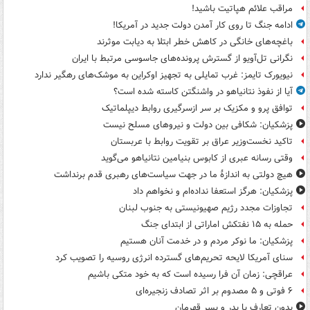
مراقب علائم هپاتیت باشید!
ادامه جنگ تا روی کار آمدن دولت جدید در آمریکا!
باغچه‌های خانگی در کاهش خطر ابتلا به دیابت موثرند
نگرانی تل‌آویو از گسترش پرونده‌های جاسوسی مرتبط با ایران
نیویورک تایمز: غرب تمایلی به تجهیز اوکراین به موشک‌های رهگیر ندارد
آیا از نفوذ نتانیاهو در واشنگتن کاسته شده است؟
توافق پرو و مکزیک بر سر ازسرگیری روابط دیپلماتیک
پزشکیان: شکافی بین دولت و نیروهای مسلح نیست
تاکید نخست‌وزیر عراق بر تقویت روابط با عربستان
وقتی رسانه عبری از کابوس بنیامین نتانیاهو می‌گوید
هیچ دولتی به اندازۀ ما در جهت سیاست‌های رهبری قدم برنداشت
پزشکیان: هرگز استعفا نداده‌ام و نخواهم داد
تجاوزات مجدد رژیم صهیونیستی به جنوب لبنان
حمله به ۱۵ نفتکش‌ اماراتی از ابتدای جنگ
پزشکیان: ما نوکر مردم و در خدمت آنان هستیم
سنای آمریکا لایحه تحریم‌های گسترده انرژی روسیه را تصویب کرد
عراقچی: زمان آن فرا رسیده است که به خود متکی باشیم
۶ فوتی و ۵ مصدوم بر اثر تصادف زنجیره‌ای
بدون تعارف با پدر و پسر قهرمان