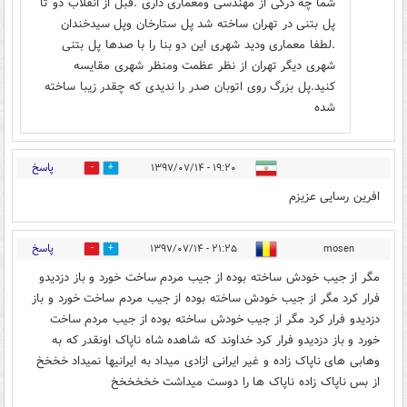
شما چه درکی از مهندسی ومعماری داری .قبل از انقلاب دو تا
پل بتنی در تهران ساخته شد پل ستارخان وپل سیدخندان
.لطفا معماری ودید شهری این دو بنا را با صدها پل بتنی
شهری دیگر تهران از نظر عظمت ومنظر شهری مقایسه
کنید.پل بزرگ روی اتوبان صدر را ندیدی که چقدر زیبا ساخته
شده
پاسخ
۱۹:۲۰ - ۱۳۹۷/۰۷/۱۴
39
35
افرین رسایی عزیزم
پاسخ
۲۱:۲۵ - ۱۳۹۷/۰۷/۱۴
mosen
16
18
مگر از جیب خودش ساخته بوده از جیب مردم ساخت خورد و باز دزدیدو
فرار کرد مگر از جیب خودش ساخته بوده از جیب مردم ساخت خورد و باز
دزدیدو فرار کرد مگر از جیب خودش ساخته بوده از جیب مردم ساخت
خورد و باز دزدیدو فرار کرد خداوند که شاهده شاه ناپاک اونقدر که به
وهابی های ناپاک زاده و غیر ایرانی ازادی میداد به ایرانیها نمیداد خخخخ
از بس ناپاک زاده ناپاک ها را دوست میداشت خخخخخخ