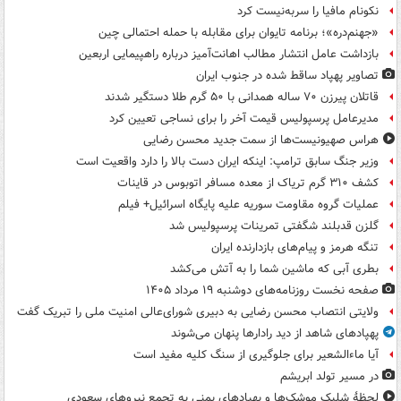
نکونام مافیا را سربه‌نیست کرد
«جهنم‌دره»؛ برنامه تایوان برای مقابله با حمله احتمالی چین
بازداشت عامل انتشار مطالب اهانت‌آمیز درباره راهپیمایی اربعین
تصاویر پهپاد ساقط شده در جنوب ایران
قاتلان پیرزن ۷۰ ساله همدانی با ۵۰ گرم طلا دستگیر شدند
مدیرعامل پرسپولیس قیمت آخر را برای نساجی تعیین کرد
هراس صهیونیست‌ها از سمت جدید محسن رضایی
وزیر جنگ سابق ترامپ: اینکه ایران دست بالا را دارد واقعیت است
کشف ۳۱۰ گرم تریاک از معده مسافر اتوبوس در قاینات
عملیات گروه مقاومت سوریه علیه پایگاه اسرائیل+ فیلم
گلزن قدبلند شگفتی تمرینات پرسپولیس شد
تنگه هرمز و پیام‌های بازدارنده ایران
بطری آبی که ماشین شما را به آتش می‌کشد
صفحه نخست روزنامه‌های دوشنبه ۱۹ مرداد ۱۴۰۵
ولایتی انتصاب محسن رضایی به دبیری شورای‌عالی امنیت ملی را تبریک گفت
پهپادهای شاهد از دید رادارها پنهان می‌شوند
آیا ماءالشعیر برای جلوگیری از سنگ کلیه مفید است
در مسیر تولد ابریشم
لحظۀ شلیک موشک‌ها و پهپادهای یمنی به تجمع نیروهای سعودی