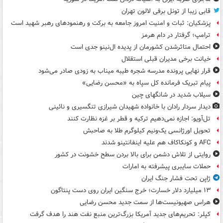
قابی زیبا از تونل برفی لالون تهران
پزشکیان: ثبات و امنیت امروز جامعه به برکت و رهنمودهای رهبر شهید است
ترامپ؛ گرفتار در دام هرمز
احتمال متاثرشدن کشورمان از پدیده ال‌نینو جدی است
خیانت برخی مدیران قبلی استقلال
قرار نهایی پرونده مدرسه شجره طیبه میناب به زودی صادر می‌شود
پیام تبریک فرمانده کل سپاه به «محسن رضایی»
سیلاب شدید در شانگهای چین
دیدار سردار رادان با خانواده‌ شهیدان شیرازی تنگسیری و نائینی
تل‌آویو: اجازه نمی‌دهیم ترکیه و قطر بر غزه نظارت کنند
تحویل اورژانسی یک‌ونیم کیلوگرم طلا به صاحبش
AFC و کونکاکاف هم علیه اینفانتینو شدند
روایتی از تلاش دشمن برای بالا بردن سطح خشونت در کشور
حملات سایبری پیشرفته به امارات
ژاپن تحت فشار جنگ ایران
۱۳ میلیارد دلار خسارت؛ خرج سنگین ایران روی دست پنتاگون
هراس صهیونیست‌ها از سمت جدید محسن رضایی
کپلر: تحریم‌های جدید آمریکا بزرگ‌ترین منبع نفت هند را هدف گرفت