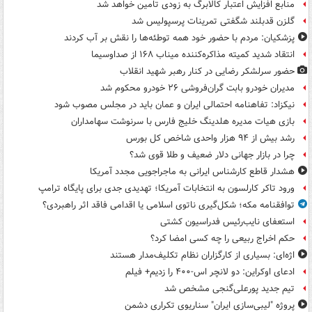
منابع افزایش اعتبار کالابرگ به زودی تامین خواهد شد
گلزن قدبلند شگفتی تمرینات پرسپولیس شد
پزشکیان: مردم با حضور خود همه توطئه‌ها را نقش بر آب کردند
انتقاد شدید کمیته مذاکره‌کننده میناب ۱۶۸ از صداوسیما
حضور سرلشکر رضایی در کنار رهبر شهید انقلاب
مدیران خودرو بابت گران‌فروشی ۲۶ خودرو محکوم شد
نیکزاد: تفاهنامه احتمالی ایران و عمان باید در مجلس مصوب شود
بازی هیات مدیره هلدینگ خلیج فارس با سرنوشت سهامداران
رشد بیش از ۹۴ هزار واحدی شاخص کل بورس
چرا در بازار جهانی دلار ضعیف و طلا قوی شد؟
هشدار قاطع کارشناس ایرانی به ماجراجویی مجدد آمریکا
ورود تاکر کارلسون به انتخابات آمریکا؛ تهدیدی جدی برای پایگاه ترامپ
توافقنامه مکه؛ شکل‌گیری ناتوی اسلامی یا اقدامی فاقد اثر راهبردی؟
استعفای نایب‌رئیس فدراسیون کشتی
حکم اخراج ربیعی را چه کسی امضا کرد؟
اژه‌ای: بسیاری از کارگزاران نظام تکلیف‌مدار هستند
ادعای اوکراین: دو لانچر اس-۴۰۰ را زدیم+ فیلم
تیم جدید پورعلی‌گنجی مشخص شد
پروژه "لیبی‌سازی ایران" سناریوی تکراری دشمن