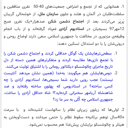
1. همانهایی که از تجمع و اعتراض جمعیت‌های 40-50 نفری منافقین و
سلطنت‌طلبان در آلمان و هلند و جلوی
سازمان ملل
، از خوشحالی گریبان
پَرپَر می‌کردند بعد از
اجتماع دشمن شکن
صدهزار+یک نفری صبح
12مهر97 بسیجیان در
استادیوم آزادی
غم‌باد گرفته‌اند و از باب انجام
وظیفه‌ی مزدوری در مخالفت با جمهوری اسلامی سعی دارند اوضاع روحی و
درونی‌شان را با دو استدلال تسکین دهند:
سطحی‌ترهایشان یک گوگل حداقلی کردند و اجتماع دشمن شکن را
با تجمع نازی‌ها مقایسه کردند و متفکرترهای همین دسته از دل
تاریخ ماجرای چائوشسکو دیکتاتور رومانی را با اشتیاق توئیت می‌کنند.
دومی‌هایشان هم میگویند: به‌خدا (همین نشان میدهد آتئیست
نیستند) عجب رویی دارید شما بسیجی‌ها، استادیوم آزادی را چه
کسی ساخته؟ در استادیومی که پهلوی ساخته رفته‌اید و ضد
شاهنشاه آریامهر سخنرانی کرده‌اید؟! شاه حداقل آزادی را ساخت،
جمهوری اسلامی چه گُلی به سر ما زد؟
2. اولی‌ها که زیلوی زیرپای نظام را سالهاست کشیده‌اند و با سرعت
«40سال توهم برثانیه» سقوط نظام را حتمی میدانند و دست‌آویختن به
هیتلر و چائوشسکو برایشان پیش‌غذا هم محسوب نمی‌شود.