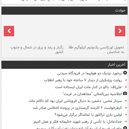
حوادث
ی
تحویل اورژانسی یک‌ونیم کیلوگرم طلا
رگبار و رعد و برق در شمال و جنوب
با
به صاحبش
کشور
اه
آخرین اخبار
برخورد نزدیک دو هواپیما در فرودگاه سیدنی
روایت پزشکیان از دیدار ۷ ساعته خود با رهبر انقلاب
علی‌اف: باکو در کنار ملت ایران ایستاده است
اجلاسیه بین‌المللی "مجاهدان در غربت"
سردار محبی: دشمن به دنبال فروپاشی ایران بود که ناکام ماند
کیفرخواست ۶ کارمند گرمساری در پرونده اختلاس صادر شد
اولین بازی تراکتور با تماشاگر برگزار می‌شود؟
حدادعادل: با تأسی از رهبر شهید حکیمانه فکر و عمل کنیم
ماجرای ضربه ایران به آشیانه دزدان نفت آمریکا در سوریه