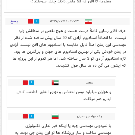
معلومه تا الان که 53 منفی دادند چقدر سوختند :)
پاسخ
۱۶:۵۳ - ۱۳۹۷/۰۷/۱۴
37
76
حرف آقای رسایی کاملاً درست هست و هیچ نقصی بر منطقش وارد
نیست، اما انصافاً استادیوم آزادی که 50 سال پیش ساخته شده از نظر
مهندسی اون زمان اصلاً قابل مقایسه با استادیوم های الان نیست. آزادی
در زمان خودش یکی از بهترین استادیوم های جهان و بزرگترین ها بود.
تازه استادیوم آزادی تو 3 سال ساخته شد، اما هر کدوم از این پروژه ها
که ایشون می گن ده ها سال طول کشیدند.
سعید
24
36
و هزاران میلیارد تومن اختلاس و دزدی اتفاق افتاده....کاش
اینارو هم میگفت.
یک مهندس عمران
21
28
یا نمیدونی مهندسی چیه یا اینکه خبر نداری تکنولوژی
مهندسی ساخت و ساز ورزشگاه ها تو اون زمان چی بوده. یه