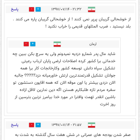
پاسخ
۲۱:۳۲ - ۱۳۹۷/۰۷/۱۴
1
20
از خوشحالی گریبان پرپر نمی کنند ! از خوشحالی گریبان پاره می کنند .
بلد نیستید ، ضرب المثلهای قدیمی را خراب نکنید !
ارمان
1
0
شاید مال پدر شمارو دزدیه نمیدونم ولی یه سرچ بکن ببین چه
خدماتی برا کشور کرده اصلاحات ارضی پایان ارباب رعیتی
تشکیل سپاه دانش توسعه کشور وکارخانجات کار برا همه
جوانان تشکیل قدرتمندترین ارتش خاورمیانه دزد؟؟؟؟؟؟ جالبه
الان دزدی بیشتر یا اون موقه الان که همه اقایون دستشون تو
سفره مردم تازه طلبکارم هستن اگه دین ندارین لاقل ازاده
باشین انقدر تهمت وافترا در مورد خدا بیامرز نزنین بترسین از
روز اخرت
پاسخ
۲۱:۵۷ - ۱۳۹۷/۰۷/۱۴
0
1
صفر شدن بودجه های عمرانی در شش هفت سال گذشته به شدت به