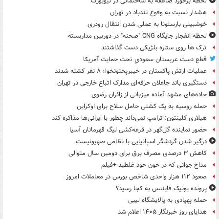
لحظه برخورد صاعقه به ساختمانی در نیویورک
هشدار نسبت به وفوع تندباد در تهران
خوشبینی بارسلونا به عملی شدن انتقال رودری
لحظه انفجار جایگاه CNG "صحنه" در دوربین مداربسته
ترک ها روی ستاره بلژیکی دست گذاشتند
قطع دست عربستان سعودیِ تحت حمایت آمریکا
عملیات ارتش پاکستان در خیبرپختونخوا؛ ۸ نفر کشته شدند
دستگیری باند جاعلان حرفه‌ای مدارک اتباع خارجی در تهران
جاده‌های مشهد آماده میزبانی از زائران رضوی
حمله روسیه به یک کشتی حامل سلاح برای اوکراین
هیلاری کلینتون: ترامپ نمی‌داند چطور با ایرانی‌ها مذاکره کند
حضور نماینده گل‌گهر در قرعه‌کشی لیگ قهرمانان آسیا
درگیر شدن گردشگر اسپانیایی با نظامی صهیونیست
کاهش ۳ درصدی مصرف برق برای دومین سال متوالی
مداح جوانی که در خون خود غلطید +فیلم
صعود ۱۱۲ هزار واحدی شاخص بورس در معاملات امروز
پرونده یونیک فایننس به کجا رسید؟
حمله پهپادی به پالایشگاه لیبی
هدایای روز خبرنگار ۱۴۰۵ اعلام شد