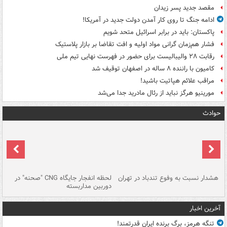
مقصد جدید پسر زیدان
ادامه جنگ تا روی کار آمدن دولت جدید در آمریکا!
پاکستان: باید در برابر اسرائیل متحد شویم
فشار هم‌زمان گرانی مواد اولیه و افت تقاضا بر بازار پلاستیک
رقابت ۲۸ والیبالیست برای حضور در فهرست نهایی تیم ملی
کامیون با راننده ۸ ساله در اصفهان توقیف شد
مراقب علائم هپاتیت باشید!
مورینیو هرگز نباید از رئال مادرید جدا می‌شد
حوادث
ای
هشدار نسبت به وفوع تندباد در تهران
لحظه انفجار جایگاه CNG "صحنه" در
دس
دوربین مداربسته
ات
آخرین اخبار
تنگه هرمز، برگ برنده ایران قدرتمند!