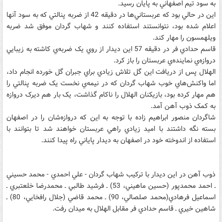
به سود تيم اصفهاني به پايان رسيد.
اين در حالي بود که عربستاني‌ها در دقيقه 42 از ضربه پنالتي که به سود آنها
اعلام شده بود، نتوانستند استفاده کنند و شهاب گردان موفق شد ضربه
ويلهمسون را مهار کند.
قاسم حدادي فر در دقيقه 57 اين ديدار از روي يک ضربه‌ي کاشته به زيبايي
دروازه‌ي نماينده‌ي عربستان را باز کرد.
الهلال پس از دريافت اين گل تلاش زيادي براي جبران گل خورده انجام داد،
اما واکنش‌هاي خوب شهاب گردان که در نيمه‌ي نخست يک ضربه پنالتي را
هم مهار کرده بود، بازيکنان الهلال را ناکام گذاشت، يک بار هم ديرک دروازه
به کمک ذوب آهن آمد.
شاگردان منصور ابراهيم زاده با توجه به اين که دروازه‌شان را در اصفهان
بسته نگه داشتند با اميد زيادي راهي عربستان خواهند شد تا بتوانند با
استفاده از اندوخته خود در اصفهان به ديدار پاياني راه پيدا کنند.
ذوب آهن در اين ديدار با ترکيب شهاب گردان - علي احمدي - محمد حسيني
ـ احمد محمدپور (حسين ماهيني، 53) ـ فرشيد طالبي ـ محمدرضا خلعتبري ـ
اسماعيل فرهادي(محمد صلصالي، 90) ـ محمد قاضي (جلال رافخايي، 80) ـ
شاهين خيري ـ قاسم حدادي فر مقابل الهلال به ميدان رفت.