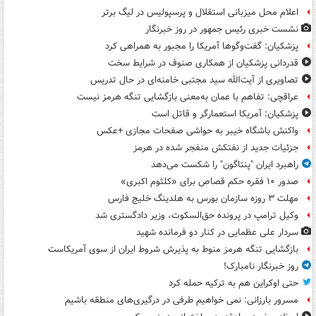
اعلام محل میزبانی استقلال و پرسپولیس در لیگ برتر
نشست خبری رئیس جمهور در روز خبرنگار
پزشکیان: گفت‌وگوها آمریکا را مجبور به همراهی کرد
قدردانی پزشکیان از همکاری صنوف در شرایط سخت
تصاویری از آیت‌الله سید مجتبی خامنه‌ای در حال تدریس
عراقچی: تفاهم با عمان به‌معنی بازگشایی تنگه هرمز نیست
پزشکیان: آمریکا استعمارگر و قاتل است
واکنش باشگاه خیبر به حواشی صفحات مجازی +عکس
جزئیات جدید از نفتکش منفجر شده در هرمز
راهبرد ایران "پنتاگون" را شکست می‌دهد
صدور ۱۰ فقره حکم قصاص برای «کلثوم اکبری»
مهلت ۳ روزه سازمان بورس به هلدینگ خلیج فارس
وکیل ترامپ در پرونده حق‌السکوت، وزیر دادگستری شد
سردار علی عظمایی در کنار دو فرمانده شهید
بازگشایی تنگه هرمز منوط به پذیرش شروط ایران از سوی آمریکاست
روز خبرنگار نامبارک!
حتی اوکراین هم به ترکیه حمله کرد
مسرور بارزانی: نمی خواهیم طرفی در درگیری‌های منطقه باشیم