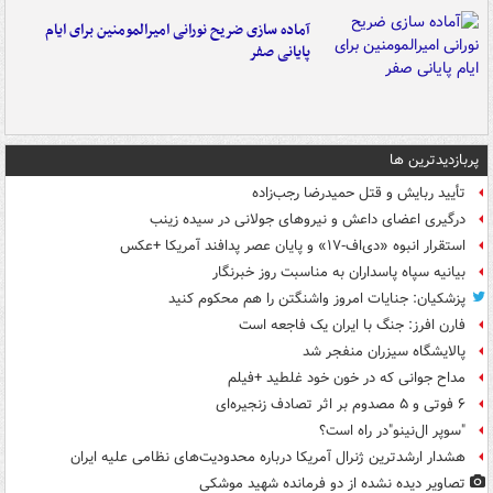
آماده سازی ضریح نورانی امیرالمومنین برای ایام
پایانی صفر
پربازدیدترین ها
تأیید ربایش و قتل حمیدرضا رجب‌زاده
درگیری اعضای داعش و نیروهای جولانی در سیده زینب
استقرار انبوه «دی‌اف‑۱۷» و پایان عصر پدافند آمریکا +عکس
بیانیه سپاه پاسداران به مناسبت روز خبرنگار
پزشکیان: جنایات امروز واشنگتن را هم محکوم کنید
فارن افرز: جنگ با ایران یک فاجعه است
پالایشگاه سیزران منفجر شد
مداح جوانی که در خون خود غلطید +فیلم
۶ فوتی و ۵ مصدوم بر اثر تصادف زنجیره‌ای
"سوپر ال‌نینو"در راه است؟
هشدار ارشدترین ژنرال آمریکا درباره محدودیت‌های نظامی علیه ایران
تصاویر دیده‌ نشده از دو فرمانده شهید موشکی