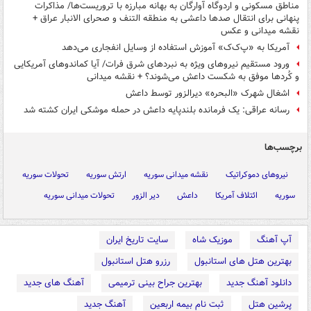
مناطق مسکونی و اردوگاه آوارگان به بهانه مبارزه با تروریست‌ها/ مذاکرات
پنهانی برای انتقال صدها داعشی به منطقه التنف و صحرای الانبار عراق +
نقشه میدانی و عکس
آمریکا به «پ‌ک‌ک» آموزش استفاده از وسایل انفجاری می‌دهد
ورود مستقیم نیروهای ویژه به نبردهای شرق فرات/ آیا کماندوهای آمریکایی
و کُردها موفق به شکست داعش می‌شوند؟ + نقشه میدانی
اشغال شهرک «البحره» دیرالزور توسط داعش
رسانه عراقی: یک فرمانده بلندپایه داعش در حمله موشکی ایران کشته شد
برچسب‌ها
نیروهای دموکراتیک
نقشه میدانی سوریه
ارتش سوریه
تحولات سوریه
سوریه
ائتلاف آمریکا
داعش
دیر الزور
تحولات میدانی سوریه
آپ آهنگ
موزیک شاه
سایت تاریخ ایران
بهترین هتل های استانبول
رزرو هتل استانبول
دانلود آهنگ جدید
بهترین جراح بینی ترمیمی
آهنگ های جدید
پرشین هتل
ثبت نام بیمه اربعین
آهنگ جدید