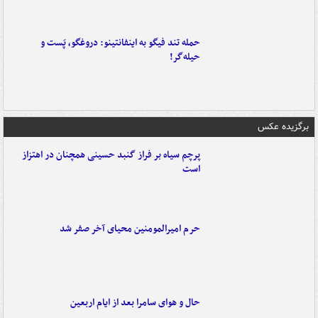
حمله تند فیگو به اینفانتینو: دروغگو، پَست‌ و
حیله‌گر!
برگزیده عکس
پرچم سیاه بر فراز گنبد حسینی همچنان در اهتزاز
است
حرم امیرالمومنین محیای آخر صفر شد
حال و هوای سامرا بعد از ایام اربعین