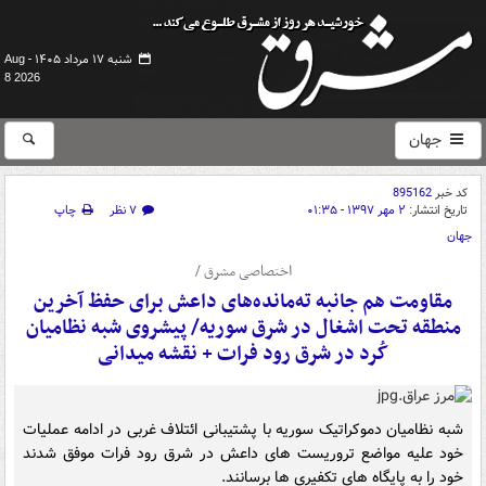
شنبه ۱۷ مرداد ۱۴۰۵ -
Aug
8 2026
جهان
کد خبر
895162
تاریخ انتشار:
۲ مهر ۱۳۹۷ - ۰۱:۳۵
۷ نظر
چاپ
جهان
اختصاصی مشرق /
مقاومت هم جانبه ته‌مانده‌های داعش برای حفظ آخرین
منطقه تحت اشغال در شرق سوریه/ پیشروی شبه نظامیان
کُرد در شرق رود فرات + نقشه میدانی
شبه نظامیان دموکراتیک سوریه با پشتیبانی ائتلاف غربی در ادامه عملیات
خود علیه مواضع تروریست های داعش در شرق رود فرات موفق شدند
خود را به پایگاه های تکفیری ها برسانند.