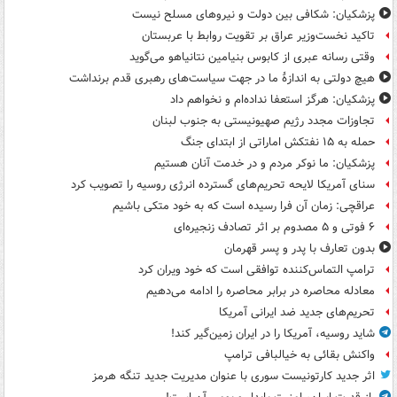
پزشکیان: شکافی بین دولت و نیروهای مسلح نیست
تاکید نخست‌وزیر عراق بر تقویت روابط با عربستان
وقتی رسانه عبری از کابوس بنیامین نتانیاهو می‌گوید
هیچ دولتی به اندازۀ ما در جهت سیاست‌های رهبری قدم برنداشت
پزشکیان: هرگز استعفا نداده‌ام و نخواهم داد
تجاوزات مجدد رژیم صهیونیستی به جنوب لبنان
حمله به ۱۵ نفتکش‌ اماراتی از ابتدای جنگ
پزشکیان: ما نوکر مردم و در خدمت آنان هستیم
سنای آمریکا لایحه تحریم‌های گسترده انرژی روسیه را تصویب کرد
عراقچی: زمان آن فرا رسیده است که به خود متکی باشیم
۶ فوتی و ۵ مصدوم بر اثر تصادف زنجیره‌ای
بدون تعارف با پدر و پسر قهرمان
ترامپ التماس‌کننده توافقی است که خود ویران کرد
معادله محاصره در برابر محاصره را ادامه می‌دهیم
تحریم‌های جدید ضد ایرانی آمریکا
شاید روسیه، آمریکا را در ایران زمین‌گیر کند!
واکنش بقائی به خیالبافی ترامپ
اثر جدید کارتونیست سوری با عنوان مدیریت جدید تنگه هرمز