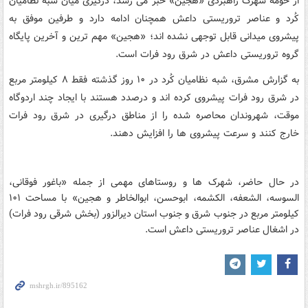
از حومه شهرک راهبردی «هجین» خبر می رسد، درگیری میان شبه نظامیان
کُرد و عناصر تروریستی داعش همچنان ادامه دارد و طرفین موفق به
پیشروی میدانی قابل توجهی نشده اند؛ «هجین» مهم ترین و آخرین پایگاه
گروه تروریستی داعش در شرق رود فرات است.
به گزارش مشرق، شبه نظامیان کُرد در ۱۰ روز گذشته فقط ۸ کیلومتر مربع
در شرق رود فرات پیشروی کرده اند و درصدد هستند با ایجاد چند اردوگاه
موقت، شهروندان محاصره شده را از مناطق درگیری در شرق رود فرات
خارج کنند و سرعت پیشروی ها را افزایش دهند.
در حال حاضر، شهرک ها و روستاهای مهمی از جمله «باغور فوقانی،
السوسه، الشعفه، الکشمه، ابوحسن، ابوالخاطر و هجین» با مساحت ۱۰۱
کیلومتر مربع در جنوب شرق و جنوب استان دیرالزور (بخش شرقی رود فرات)
در اشغال عناصر تروریستی داعش است.