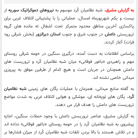
به گزارش مشرق
، شبه نظامیان کُرد موسوم به
نیروهای دموکراتیک سوریه
از
بیست و یکم شهریورماه امسال، عملیاتی را با پشتیبانی ائتلاف غربی برای
پاکسازی آخرین مناطق محدود متمرکز تحت اشغال ته مانده های گروه
تروریستی
داعش
در جنوب شرق و جنوب
استان دیرالزور
(بخش شرقی رود
فرات) آغاز کردند.
براساس اطلاعات به دست آمده، درگیری سنگین در حومه شرقی روستای
مهم و راهبردی «باغور فوقانی» میان شبه نظامیان کُرد و تروریست های
داعش همچنان در جریان است و هیچ کدام از طرفین موفق به پیروزی
میدانی خاصی نشده اند.
به گفته منابع میدانی، همزمان با عملیات یگان های زمینی
شبه نظامیان
کُرد
، یگان های توپخانه ای، موشکی و هوایی ائتلاف غربی به شدت مواضع
تروریست های داعش را هدف قرار می دهند.
به گزارش مشرق، عناصر تروریستی داعش با وجود حملات سنگین، اجازه
پیشروی به شبه نظامیان کُرد را در حومه روستای «باغور فوقانی» نداده اند
و در تلاش هستند با بالا بردن تلفات شبه نظامیان کُرد از میزان فشارها بر