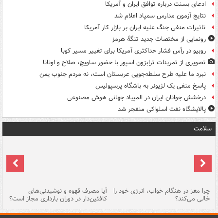
ادعای بسنت درباره توافق ایران و آمریکا
نتایج آزمون مدارس سمپاد اعلام شد
تاثیرات منفی جنگ علیه ایران بر بازار کار آمریکا
رونمایی از مختصات جدید تنگۀ هرمز
روبیو در رأس فشار حداکثری آمریکا برای تغییر مسیر کوبا
تصویری از تمرینات ترابزون اسپور با حضور ساویچ، صلاح و اونانا
نبرد ما علیه طرح سلطه‌جویی عربستان است، نه مردم جنوب یمن
پاسخ منفی یک لژیونر به باشگاه پرسپولیس
درخشش جوانان ایران در المپیاد جهانی هوش مصنوعی
پالایشگاه نفت اسلواکی منفجر شد
سلامت
ت
چرا مغز در هنگام خواب، انرژی خود را
آیا مصرف قهوه و نوشیدنی‌های
چر
خالی می‌کند؟
کافئین‌دار در دوران بارداری مجاز است؟
می