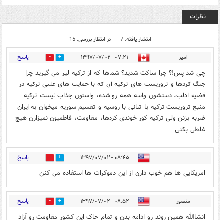
نظرات
انتشار یافته: 7
در انتظار بررسی: 15
پاسخ
امیر
۰۷:۲۱ - ۱۳۹۷/۰۷/۰۲
17
31
چی شد پس!؟ چرا ساکت شدید؟ شماها که از ترکیه لیر می گیرید چرا
جنگ کردها و تروریست های ترکیه ای که با حمایت های علنی ترکیه در
قضیه ادلب، دستشون واسه همه رو شده، واستون جذاب نیست ترکیه
منبع تروریست ترکیه با تبانی با روسیه و تقسیم سوریه میخوان به ایران
ضربه بزنن ولی ترکیه کور خوندی کردها، مقاومت، فاطمیون نمیزارن هیچ
غلطی بکنی
پاسخ
۰۸:۴۵ - ۱۳۹۷/۰۷/۰۲
5
10
امریکایی ها هم خوب دارن از این دموکرات ها استفاده می کنن
پاسخ
منصور
۰۸:۵۲ - ۱۳۹۷/۰۷/۰۲
7
31
انشاالله همین روند رو ادامه بدن و تمام خاک این کشور مقاومت رو آزاد