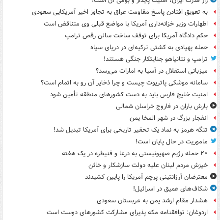
راز قدرت ایران، امنیت پایدار و بومی آن است!
به تعویق افتادن پاسخ مقاومت عراق به تجاوز اخیر آمریکایی سعودی
اظهارات وزیر خزانه‌داری آمریکا با مواضع قبلی وی متناقض است
حکم دادگاه آمریکا برای توقف ساخت سالن رقص ترامپ
حمله پهپادی به کشتی ترکیه‌ای در دریای سیاه
ترامپ و نتانیاهو جنایتکار جنگی هستند!
میزبانی استقلال در آسیا به امارات می‌رسد؟
سامانه موشکی پاتریوت چیست و چرا ذخایر آن رو به اتمام است؟
امنیت خلیج فارس باید به دست کشورهای منطقه تأمین شود
بارش باران در فاروج خراسان شمالی
انفجار بزرگ در شهر المخا یمن
تنگه هرمز به نماد یک تحقیر تاریخی برای آمریکا تبدیل شد!
ماموریت در حال پایان است!
۲۰ حمله رژیم صهیونیستی به درعا و قنیطره در یک هفته
خیزش مردم لبنان علیه دولت سازشکار و خائن
معترضان آرژانتینی پرچم آمریکا را پایین کشیدند
شکاف‌های عمیق در اسرائیل!
هشدار مقام ارشد یمن به عربستان سعودی
اردوغان: توافقنامه مکه پذیرای مشارکت کشورهای دوست است