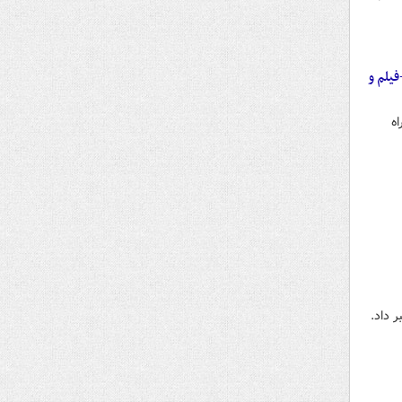
ه +فیلم و
اه
 داد.