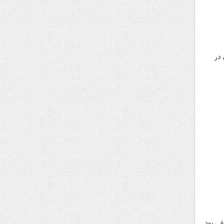
 در
فی بود