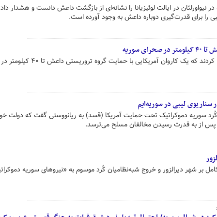
ر نیواورلئان در ایالت لوئیزیانا را نشانه‌ای از بازگشت داعش دانست و هشدار داد:
 را برای قدرت‌گیری دوباره داعش به وجود آورده است.
ای سوریه
برخی منابع سوری امروز (شنبه) افشا کردند که یک کاروان آمریکایی با حمای
سناریوی لیبی در سوریه‌ایم
ُرد سوریه دموکراتیک تحت حمایت آمریکا (قسد) به ریانووستی گفت که دولت خو
ه پس از به قدرت رسیدن مخالفان مسلح می‌ترسد.
زور
مل بر شهر دیرالزور و خروج شبه‌نظامیان کُرد موسوم به «نیروهای سوریه دموکرات