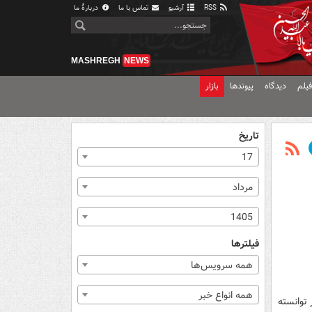
RSS
آرشیو
تماس با ما
دربارهٔ ما
MASHREGH
NEWS
یلم
دیدگاه
پیوندها
بازار
تاریخ
17
مرداد
1405
فیلترها
همه سرویس‌ها
همه انواع خبر
 توانسته