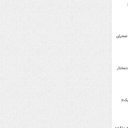
ت گروه تروریستی داعش تا ۴۰ کیلومتر در صحرای
دمختار
یک»