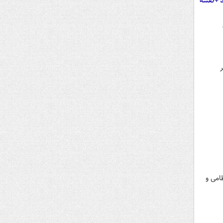
د +نقشه
 نظامی و