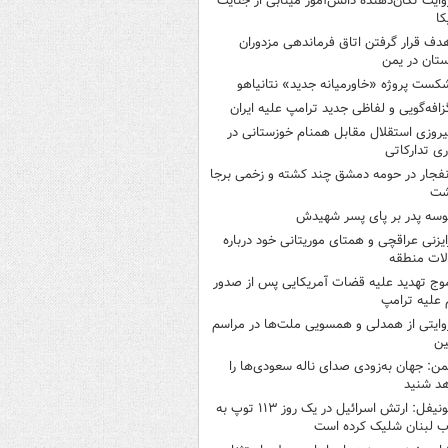
وایت تکان‌دهنده دانش‌آموز مینابی از جنایت
کا
دف قرار گرفتن اتاق‌ فرماندهی مزدوران
تان در یمن
کست پروژه «خاورمیانه جدید» نتانیاهو
زافه‌گویی و لفاظی جدید ترامپ علیه ایران
یروزی استقلال مقابل همنام خوزستانی در
ری تدارکاتی
نفجار در حومه دمشق چند کشته و زخمی برجا
شت
وسه‌ پدر بر پای پسر شهیدش
ایزنی عراقچی و همتای موریتانی خود درباره
لات منطقه
وج تهدید علیه قضات آمریکایی پس از صدور
علیه ترامپ
وایتی از همدلی و همسویی ملت‌ها در مراسم
ین
من: جهان به‌زودی صدای ناله سعودی‌ها را
د شنید
یونیفل: ارتش اسرائیل در یک روز ۱۱۳ توپ به
 لبنان شلیک کرده است