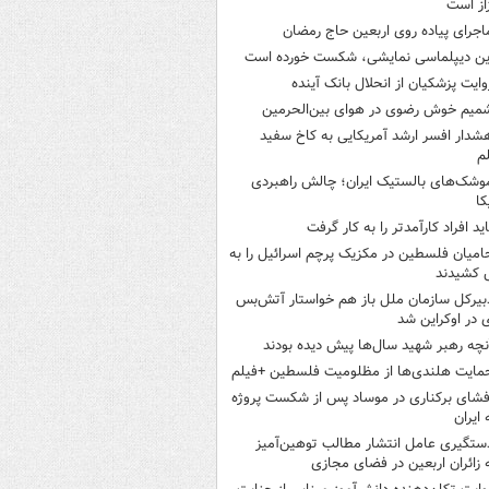
از است
اجرای پیاده روی اربعین حاج رمضان
ین دیپلماسی نمایشی، شکست خورده است
وایت پزشکیان از انحلال بانک آینده
میم خوش رضوی در هوای بین‌الحرمین
شدار افسر ارشد آمریکایی به کاخ سفید
م
وشک‌های بالستیک ایران؛ چالش راهبردی
کا
اید افراد کارآمدتر را به کار گرفت
امیان فلسطین در مکزیک پرچم اسرائیل را به
 کشیدند
بیرکل سازمان ملل باز هم خواستار آتش‌بس
 در اوکراین شد
نچه رهبر شهید سال‌ها پیش دیده بودند
مایت هلندی‌ها از مظلومیت فلسطین +فیلم
فشای برکناری در موساد پس از شکست پروژه
 ایران
ستگیری عامل انتشار مطالب توهین‌آمیز
 زائران اربعین در فضای مجازی