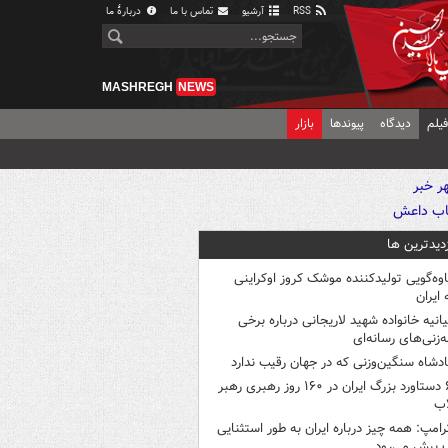
RSS
آرشیو
تماس با ما
دربارهٔ ما
MASHREGH
NEWS
یلم
دیدگاه
پیوندها
بازار
زدیدترین ها
اوه‌گویی تولیدکننده موشک کروز اوکراینی
 ایران
یانیه خانواده شهید لاریجانی درباره برخی
ه‌زنی‌های رسانه‌ای
ادشاه سنگین‌وزنی که در جهان رقیب ندارد
۶ دستاورد بزرگ ایران در ۱۶۰ روز رهبری رهبر
اب
رامپ: همه چیز درباره ایران به طور استثنایی
 پیش می‌رود