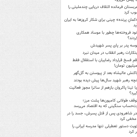
ربستان فرمانده ائتلاف دریایی چندملیتی را
وب کرد
کمانِ پرنده» چینی برای شکار کروزها به ایران
ید
ود فروخته‌ها چطور با موساد همکاری
ردند؟
وسه‌ پدر بر پای پسر شهیدش
بتکارات رهبر انقلاب در میدان نبرد
قم فسخ قرارداد رضاییان با استقلال فقط
اکنش عالیشاه بعد از پیوستن به گل‌گهر
نچه رهبر شهید سال‌ها پیش دیده بودند
یا تینا پاکروان بازهم از ساترا مجوز فعالیت
یرد؟
وقف طولانی کامیون‌ها پشت مرز؛
‌حساب سنگینی که به اقتصاد می‌رسد
در شاهرودی پس از قتل پسرش، جسد را در
مخفی کرد
ویت دستور تعطیلی تنها مدرسه ایرانی را
 کرد