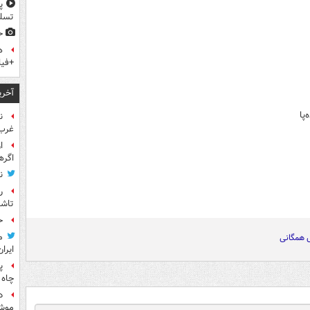
پ
تسلی
ح
ه
+فیل
آخری
ن
غرب 
ا
اگره
ن
ر
تاش
ح
م
 همگانی
ایران
پ
چاه 
د
موش