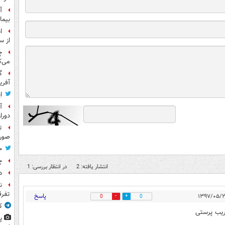
آ
بیما
ا
از س
چ
می‌ک
گ
آفری
ا
آ
دورا
ت
صورت
ح
چ
انتشار یافته: 2
در انتظار بررسی: 1
د
ن
تفرق
پاسخ
0
0
ک
ریب پرستی
پ