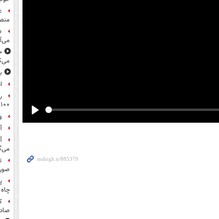
ع
منص
«
می‌آ
خ
می‌ک
ب
ا
ر
۱۰۰میلیون تومان!
و
Play
آ
آ
می‌گ
ت
صورت
پ
چاه 
ک
صادر