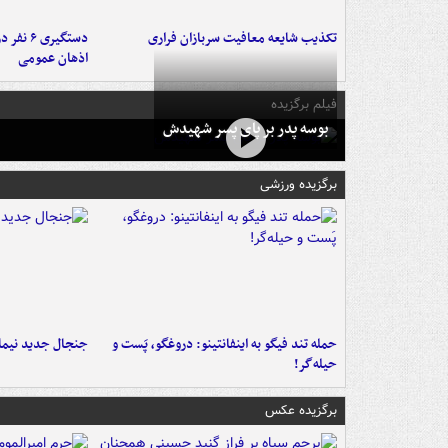
تکذیب شایعه معافیت سربازان فراری
دستگیری 
اذهان عمومی
فیلم برگزیده
بوسه‌ پدر بر پای پسر شهیدش
برگزیده ورزشی
حمله تند فیگو به اینفانتینو: دروغگو، پَست‌ و
جنجال جدید نیمار
حیله‌گر!
برگزیده عکس