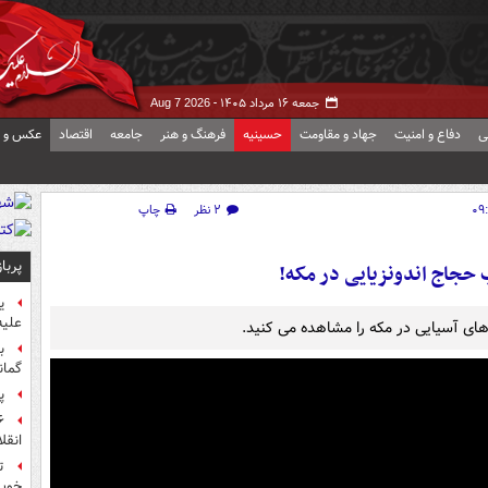
جمعه ۱۶ مرداد ۱۴۰۵ -
Aug 7 2026
ی
دفاع و امنیت
جهاد و مقاومت
حسینیه
فرهنگ و هنر
جامعه
اقتصاد
عکس و ف
۲ نظر
چاپ
پربا
حجاج اندونزیایی در مکه!
ی
علیه
های آسیایی در مکه را مشاهده می کنید.
ب
گمان
پ
انقل
ت
خوب