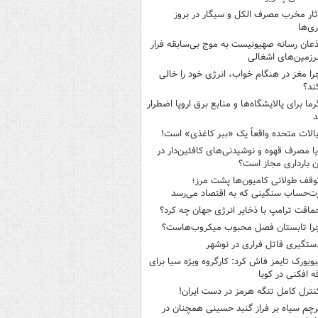
ثار مخرب مصرف الکل و سیگار در بروز
ری‌ها
ذعان رسانه صهیونیست به موج بی‌سابقه فرار
رزمین‌های اشغالی
را مغز در هنگام خواب، انرژی خود را خالی
ند؟
رما برای پالایشگاه‌ها و منابع برق اروپا اضطرار
د
یالات متحده واقعاً یک «ببر کاغذی» است!
یا مصرف قهوه و نوشیدنی‌های کافئین‌دار در
ن بارداری مجاز است؟
وقف طولانی کامیون‌ها پشت مرز؛
‌حساب سنگینی که به اقتصاد می‌رسد
ماقت ترامپ با ذخایر انرژی جهان چه کرد؟
را تابستان فصل محبوب میکروب‌هاست؟
ستگیری قاتل فراری در نوشهر
یویورک تایمز فاش کرد: کارگروه ویژه سیا برای
ه افکنی در کوبا
نترل کامل تنگه هرمز در دست ایران!
رچم سیاه بر فراز گنبد حسینی همچنان در