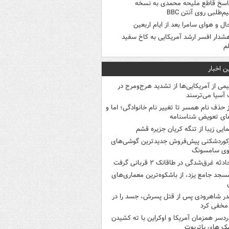
اسخ قاطع ملیحه محمدی به نسخه
م‌طلبی روی آنتن BBC
ال و هوای سامرا بعد از ایام اربعین
شدار افسر ارشد آمریکایی به کاخ سفید
م
ن اخبار
یمی از آمریکایی‌ها از تشدید هرج‌ومرج در
آسیا می‌ترسند
ز حذف نام همسر تا تغییر نام خانوادگی؛ اما و
ای تعویض شناسنامه
مایی زیبا از تنگه کریان جزیره قشم
کوردشکنی پیش‌فروش جدیدترین گوشی‌های
وی سامسونگ
ادثه غرق‌شدگی در طاقانک ۲ قربانی گرفت
سجد جامع یزد، از باشکوه‌ترین معماری‌های
در شاهرودی پس از قتل پسرش، جسد را در
مخفی کرد
ردسر همزمان آمریکا و اوکراین با ته کشیدن
ک های پاتریوت