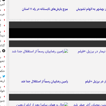
ر
آمری
۶ نفر در بهشهر به اتهام تشویش
موج بارش‌های تابستانه در راه ۱۱ استان
ه
عربس
ش
گ
پ
دیدا
ا
گذا
ب
ر
تحو
م
حکم 
ر
 در برزیل +فیلم
رامین رضاییان رسماً از استقلال جدا شد
اربع
ی
خواه
جنوب