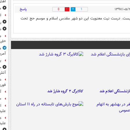
اهتز
م
پاسخ
0
1
ا
ام نیست. درست نیت معنویت این دو شهر مقدس اسلام و موسم حج تحت
ر
ش
ه
+فیل
م
آمری
ب
ح
آتش
د
فوری
ازنشستگی اعلام شد
کالابرگ ۳ گروه شارژ شد
آ
ح
ا
علیه
د
علیه