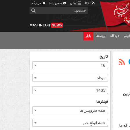
RSS
آرشیو
تماس با ما
دربارهٔ ما
MASHREGH
NEWS
یلم
دیدگاه
پیوندها
بازار
تاریخ
16
مرداد
1405
رین
فیلترها
همه سرویس‌ها
همه انواع خبر
ه ۱۳ دقیقه ورزش می‌کند که ما