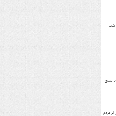
 شد.
با بسیج
 از مردم