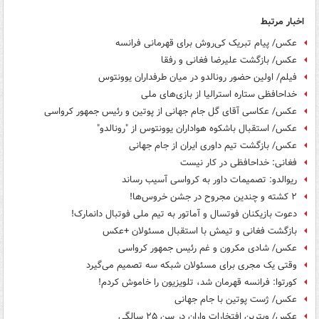
اخبار مرتبط
عکس/ پیام تبریک کی‌روش برای قهرمانی فرانسه
عکس/ بازگشت علیرضا فغانی و رفقا
فیلم/ اولین حضور رونالدو در میان طرفداران یوونتوس
خداحافظی ستاره استرالیا از بازی‌های ملی
عکس/ عکاسی آقای گل جام جهانی از پوتین و رئیس جمهور کرواسی
عکس/ استقبال باشکوه هواداران یوونتوس از "رونالدو"
عکس/ بازگشت تیم داوری ایران از جام جهانی
فغانی: خداحافظی در کار نیست
ریوالدو: تصمیمات داور به کرواسی آسیب رساند
۲ کشته و چندین مجروح در جشن خروس‌ها!
دعوت بازیکنان فوتسال و آماتور به تیم ملی فوتبال دانمارک!
بازگشت فغانی و تیمش با استقبال مسئولان +عکس
عکس/ شادی مکرون و غم رئیس جمهور کرواسی
وقتی یک مجری برای مسئولان شبکه سه تصمیم می‌گیرد
کورتوا: فرانسه قهرمان شد، تلویزیون را خاموش کردم!
عکس/ ژست پوتین با جام جهانی
عکس/ ویترین افتخارات واران در سن ۲۵ سالگی