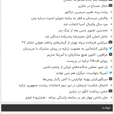
شکار تمساح در مالزی
پشت پرده تغییر سرمربی تراکتور
واکنش عربستان و قطر به بیانیه شورای امنیت درباره یمن
مرد سال والیبال آسیا انتخاب شد
نخستین تصویر مسی بعد از مرگ پدر
عامل اصلی قتل حمیدرضا رجب‌زاده دستگیر شد
سرکشی فرمانده سپاه تهران از گردان‌های پدافند هوایی لشکر ۲۷
واکنش کنایه‌آمیز به عضویت ترکیه در پیمان مشترک با عربستان
عراقچی: اکنون هیچ مذاکره‌ای با آمریکا نداریم
رویای اف-۳۵ ترکیه در بن‌بست
راز عبور مخفی جنگنده‌های ایرانی از چشم دشمن
آمریکا نتوانست؛ دیگران هم نمی توانند
سرنگون‌کردن پهپاد اوکراینی با آتش رگبار روس‌ها
احتمال شکست اردوغان در دور دوم انتخابات ریاست جمهوری ترکیه
جشن برداشت انگور در ترشیز
جان باختن چهار نفر در سانحه رانندگی مراغه - هشترود+ فیلم
حوادث