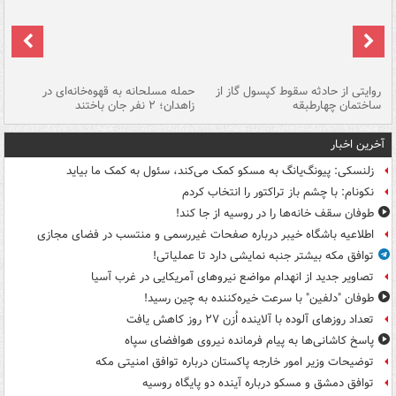
روایتی از حادثه سقوط کپسول گاز از
حمله مسلحانه به قهوه‌خانه‌ای در
عا
ساختمان چهارطبقه
زاهدان؛ ۲ نفر جان باختند
دس
آخرین اخبار
زلنسکی: پیونگ‌یانگ به مسکو کمک می‌کند، سئول به کمک ما بیاید
نکونام: با چشم باز تراکتور را انتخاب کردم
طوفان سقف خانه‌ها را در روسیه از جا ‌کند!
اطلاعیه باشگاه خیبر درباره صفحات غیررسمی و منتسب در فضای مجازی
توافق مکه بیشتر جنبه نمایشی دارد تا عملیاتی!
تصاویر جدید از انهدام مواضع نیروهای آمریکایی در غرب آسیا
طوفان "دلفین" با سرعت خیره‌کننده به چین رسید!
تعداد روزهای آلوده با آلاینده اُزن ۲۷ روز کاهش یافت
پاسخ کاشانی‌ها به پیام فرمانده نیروی هوافضای سپاه
توضیحات وزیر امور خارجه پاکستان درباره توافق امنیتی مکه
توافق دمشق و مسکو درباره آینده دو پایگاه روسیه