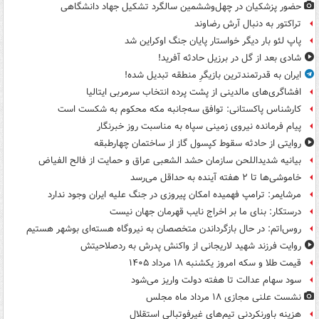
حضور پزشکیان در چهل‌وششمین سالگرد تشکیل جهاد دانشگاهی
تراکتور به دنبال آرش رضاوند
پاپ لئو بار دیگر خواستار پایان جنگ اوکراین شد
شادی بعد از گل در برزیل حادثه آفرید!
ایران به قدرتمندترین بازیگرِ منطقه تبدیل شده!
افشاگری‌های مالدینی از پشت پرده انتخاب سرمربی ایتالیا
کارشناس پاکستانی: توافق سه‌جانبه مکه محکوم به شکست است
پیام فرمانده نیروی زمینی سپاه به مناسبت روز خبرنگار
روایتی از حادثه سقوط کپسول گاز از ساختمان چهارطبقه
بیانیه شدیداللحن سازمان حشد الشعبی عراق و حمایت از فالح الفیاض
خاموشی‌ها تا ۲ هفته آینده به حداقل می‌رسد
مرشایمر: ترامپ فهمیده امکان پیروزی در جنگ علیه ایران وجود ندارد
درستکار: بنای ما بر اخراج نایب قهرمان جهان نیست
روس‌اتم: در حال بازگرداندن متخصصان به نیروگاه هسته‌ای بوشهر هستیم
روایت فرزند شهید لاریجانی از واکنش پدرش به ردصلاحیتش
قیمت طلا و سکه امروز یکشنبه ۱۸ مرداد ۱۴۰۵
سود سهام عدالت تا هفته دولت واریز می‌شود
نشست علنی مجازی ۱۸ مرداد ماه مجلس
هزینه باورنکردنی تیم‌های غیرفوتبالی استقلال