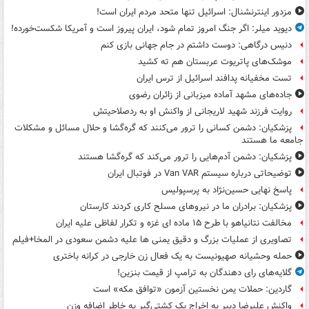
مزدور اینترنشنال: اسرائیل تنها متحد مردم ایران است!
دیوید میلر: اگر جنگ امروز تمام شود، ایران پیروز است و آمریکا شکست‌خورده!
دنیس درگاهی: دوست داشتم در جام جهانی بازی کنم
موشک‌های پاتریوت عربستان هم ته‌ کشید
تست مخفیانه پدافند اسرائیل از ترس ایران
جاده‌های مشهد آماده میزبانی از زائران رضوی
روایت فرزند شهید لاریجانی از واکنش او به ردصلاحیتش
پزشکیان: دشمن کسانی را ترور می‌کنند که گره‌گشا و حلال مسائل و مشکلات
جامعه ما هستند
پزشکیان: دشمن آدم‌هایی را ترور می‌کند که گره‌گشا هستند
توضیحاتی درباره سیستم Van VAR در فوتبال ایران
پاسخ نهایی حسین‌نژاد به پرسپولیس
پزشکیان: برادران ما در نیروهای مسلح کاری کردند کارستان
مخالفت نتانیاهو با طرح ۱۵ ماده ای غزه و تکرار لفاظی علیه ایران
تصاویری از عملیات بزرگ و دقیق یمنی ها علیه دشمن سعودی در المخا+فیلم
حمله وحشیانه صهیونیست به یک فعال زن خارجی در کرانه باختری
گلایه‌های رای دهندگان به ترامپ از قیمت بنزین!
گاردین: حملات یمن نخستین آزمون «توافق مکه» است
واکنش علیرضا دبیر به اخراج یک کشتی‌گیر به خاطر اضافه وزن