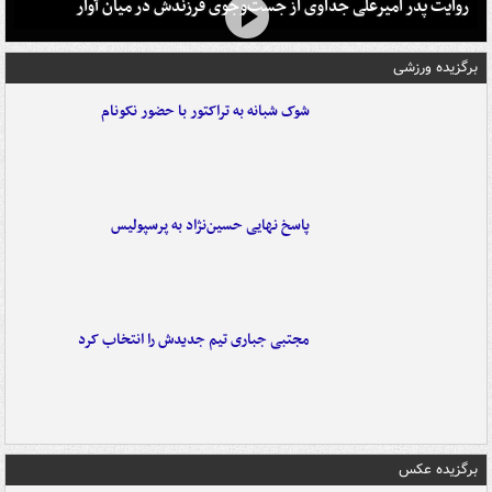
روایت پدر امیرعلی جداوی از جست‌وجوی فرزندش در میان آوار
برگزیده ورزشی
شوک شبانه به تراکتور با حضور نکونام
پاسخ نهایی حسین‌نژاد به پرسپولیس
مجتبی جباری تیم جدیدش را انتخاب کرد
برگزیده عکس