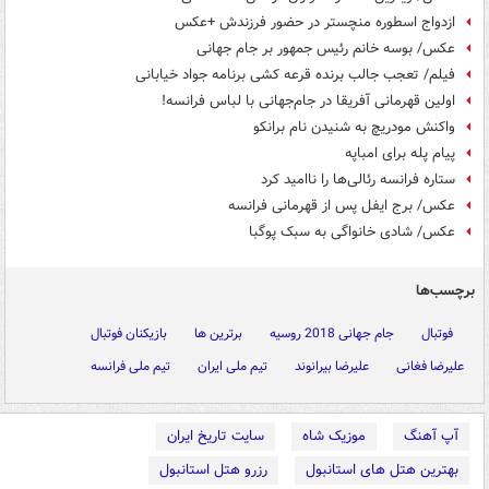
ازدواج اسطوره منچستر در حضور فرزندش +عکس
عکس/ بوسه خانم رئیس جمهور بر جام جهانی
فیلم/ تعجب جالب برنده قرعه کشی برنامه جواد خیابانی
اولین قهرمانی آفریقا در جام‌جهانی با لباس فرانسه!
واکنش مودریچ به شنیدن نام برانکو
پیام پله برای امباپه
ستاره فرانسه رئالی‌ها را ناامید کرد
عکس/ برج ایفل پس از قهرمانی فرانسه
عکس/ شادی خانواگی به سبک پوگبا
برچسب‌ها
فوتبال
جام جهانی 2018 روسیه
برترین ها
بازیکنان فوتبال
علیرضا فغانی
علیرضا بیرانوند
تیم ملی ایران
تیم ملی فرانسه
آپ آهنگ
موزیک شاه
سایت تاریخ ایران
بهترین هتل های استانبول
رزرو هتل استانبول